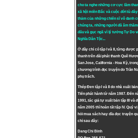
cho ta nghe những cơ cực lầm tha
xã hội miền Bắc và cuộc đời tù đày 
thảm của những chiến sĩ vô danh c
chúng ta, những người đã âm thầm
đấu và gục ngã vì lý tưởng
Tự Do
v
Nghĩa Dân Tộc
...
Ở đây chỉ có tập I và II, từng được 
thanh trên đài phát thanh Quê Hươ
San Jose, California - Hoa Kỳ, tron
chương trình đọc truyện do Trần 
phụ trách.
Thép Đen tập I và II do nhà xuất bả
Tiến phát hành từ năm 1987. Đến 
1991, tác giả tự xuất bản tập III và 
năm 2005 thì hoàn tất tập IV. Quý vị
hỏi mua sách hay dĩa đọc truyện qu
chỉ sau đây:
Dang Chi Binh