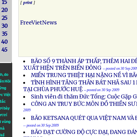
15
[
print
]
20
25
FreeVietNews
30
35
40
45
BÃO SỐ 9 THÀNH ÁP THẤP, THÊM HAI Đ
XUẤT HIỆN TRÊN BIỂN ĐÔNG
-- posted on 30 Sep 200
MIỀN TRUNG THIỆT HẠI NẶNG NỀ VÌ BÃ
nh
, do
iên Hồi
TÌNH HÌNH TĂNG THÂN BÁT NHÃ SAU 1
hững
TẠI CHÙA PHƯỚC HUỆ
-- posted on 30 Sep 2009
ực Việt
Sinh viên đi thăm Đức Tổng: Cuộc Gặp G
 Bắc
CÔNG AN TRUY BỨC MÔN ĐỒ THIỀN SƯ
ơi bày
2009
t trí
BÃO KETSANA QUÉT QUA VIỆT NAM VÀ Đ
t vùng
-- posted on 30 Sep 2009
 mà
BÃO ĐẠT CƯỜNG ĐỘ CỰC ĐẠI, ĐANG Đ
 kể