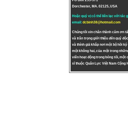
PO Box 255-571
Dorchester, MA. 02125, USA
Hoặc quý vị có thể liên lạc với tác 
email:
dcbinh38@hotmail.com
Chúng tôi xin chân thành cám ơn tá
và trân trọng giới thiệu đến quý độc
và thính giả khắp nơi một bộ hồi ký
một không hai, của một trong nhữn
viên hoạt động trong bóng tối, một 
sĩ thuộc Quân Lực Việt Nam Cộng 