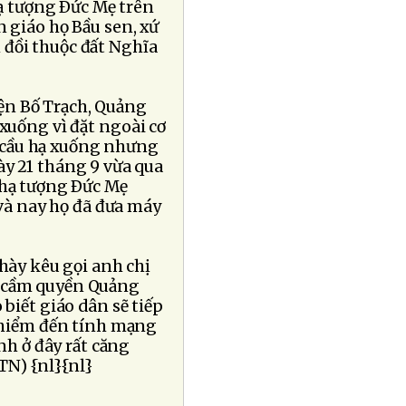
hạ tượng Ðức Mẹ trên
 giáo họ Bầu sen, xứ
đồi thuộc đất Nghĩa
ện Bố Trạch, Quảng
xuống vì đặt ngoài cơ
u cầu hạ xuống nhưng
y 21 tháng 9 vừa qua
 hạ tượng Ðức Mẹ
 và nay họ đã đưa máy
hày kêu gọi anh chị
à cầm quyền Quảng
biết giáo dân sẽ tiếp
y hiểm đến tính mạng
nh ở đây rất căng
TN) {nl}{nl}