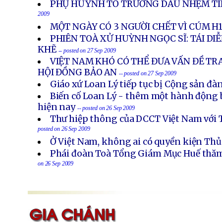
PHỤ HUYNH TỐ TRƯỜNG DẤU NHẸM TI
2009
MỘT NGÀY CÓ 3 NGƯỜI CHẾT VÌ CÚM H
PHIÊN TOÀ XỬ HUỲNH NGỌC SĨ: TÁI DI
KHẼ
-- posted on 27 Sep 2009
VIỆT NAM KHÓ CÓ THỂ ĐƯA VẤN ĐỀ TR
HỘI ĐỒNG BẢO AN
-- posted on 27 Sep 2009
Giáo xứ Loan Lý tiếp tục bị Cộng sản đà
Biến cố Loan Lý - thêm một hành động b
hiện nay
-- posted on 26 Sep 2009
Thư hiệp thông của DCCT Việt Nam với
posted on 26 Sep 2009
Ở Việt Nam, không ai có quyền kiện Th
Phái đoàn Toà Tổng Giám Mục Huế thăm
on 26 Sep 2009