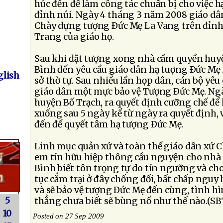
húc đến để làm công tác chuẩn bị cho việc 
đỉnh núi. Ngày 4 tháng 3 năm 2008 giáo dân
Chày dựng tượng Ðức Mẹ La Vang trên đỉnh 
Trang của giáo họ.
Sau khi đặt tượng xong nhà cầm quyền huy
Bình đến yêu cầu giáo dân hạ tuợng Ðức Mẹ 
lish
sở thờ tự. Sau nhiều lần họp dân, cán bộ yê
giáo dân một mực bảo vệ Tượng Ðức Mẹ. Ngà
huyện Bố Trạch, ra quyết định cưỡng chế để
xuống sau 5 ngày kể từ ngày ra quyết định,
đến để quyết tâm hạ tượng Ðức Mẹ.
Linh mục quản xứ và toàn thể giáo dân xứ C
em tín hữu hiệp thông cầu nguyện cho nh
Bình biết tôn trọng tự do tín ngưỡng và cho 
tục cắm trại ở đây chống đối, bất chấp ngu
và sẽ bảo vệ tượng Ðức Mẹ đến cùng, tình hì
5
thẳng chưa biết sẽ bùng nổ như thế nào.(SB
10
Posted on 27 Sep 2009