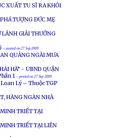
 XUẤT TU SĨ RA KHỎI
Ị PHÁ TƯỢNG ĐỨC MẸ
Ử LÃNH GIẢI THƯỞNG
G
-- posted on 27 Sep 2009
Ệ AN QUẢNG NGÃI MƯA
THÁI HÀ” - UBND QUẬN
hần 1
-- posted on 27 Sep 2009
ứ Loan Lý – Thuộc TGP
ẾT, HÀNG NGÀN NHÀ
MINH TRIẾT TẠI
INH TRIẾT TẠI LIÊN