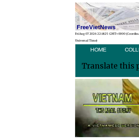
FreeVietNews
Fri Aug 07 2026 22:18:25 GMT+0000 (Coordin
Universal Time)
HOME
COLL
Translate this 