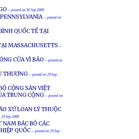
EGO
-- posted on 30 Sep 2009
G PENNSYLVANIA
-- posted on
ÌNH QUỐC TẾ TẠI
 TẠI MASSACHUSETTS
--
ÓNG CỬA VÌ BÃO
-- posted on
AU THƯƠNG
-- posted on 29 Sep
 BỘ CỘNG SẢN VIỆT
ỦA TRUNG CỘNG
-- posted on
IÁO XỨ LOAN LÝ THUỘC
n 29 Sep 2009
T NAM BÁC BỎ CÁC
 HIỆP QUỐC
-- posted on 29 Sep