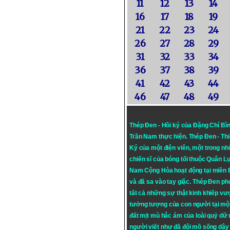
11
12
13
14
16
17
18
19
21
22
23
24
26
27
28
29
31
32
33
34
36
37
38
39
41
42
43
44
46
47
48
49
Thép Đen - Hồi ký của Đặng Chí Bì
Trần Nam thực hiện.
Thép Đen
- Th
Ký của một điện viên, một trong n
chiến sĩ của bóng tối thuộc Quân L
Nam Cộng Hòa hoạt động tại miền
và đã sa vào tay giặc. Thép Đen ph
tất cả những sự thật kinh khiếp vượ
tưởng tượng của con người tại mộ
đất mịt mù hắc ám của loài quỷ dữ
người viết như đã đội mồ sống dậy