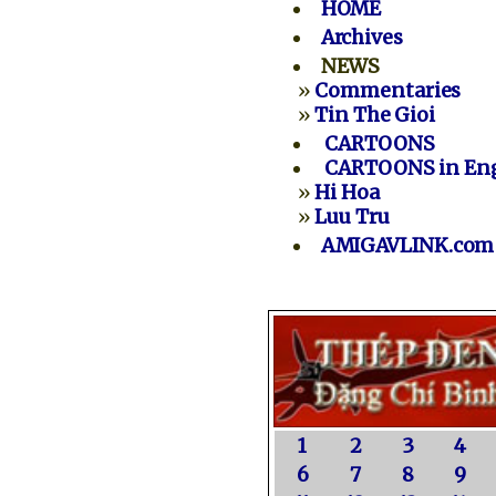
HOME
Archives
NEWS
»
Commentaries
»
Tin The Gioi
CARTOONS
CARTOONS in Eng
»
Hi Hoa
»
Luu Tru
AMIGAVLINK.com
1
2
3
4
6
7
8
9