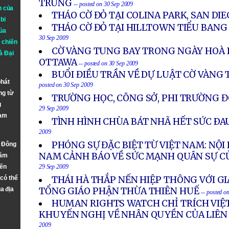
TRUNG
-- posted on 30 Sep 2009
n của
THÁO CỜ ĐỎ TẠI COLINA PARK, SAN DI
bi
THÁO CỜ ĐỎ TẠI HILLTOWN TIỂU BAN
ủa
30 Sep 2009
 chiến
CỜ VÀNG TUNG BAY TRONG NGÀY HOÀ B
à
Đại
OTTAWA
-- posted on 30 Sep 2009
BUỔI ĐIỀU TRẦN VỀ DỰ LUẬT CỜ VÀNG
phát
posted on 30 Sep 2009
ng từ
TRƯỜNG HỌC, CÔNG SỞ, PHI TRƯỜNG Đ
g
29 Sep 2009
Nam
TÌNH HÌNH CHÙA BÁT NHÃ HẾT SỨC Ð
2009
PHÓNG SỰ ĐẶC BIỆT TỪ VIỆT NAM: NỘI
n Đông
NAM CẢNH BÁO VỀ SỨC MẠNH QUÂN SỰ C
năm
đến
29 Sep 2009
 có thể
THÁI HÀ THẮP NẾN HIỆP THÔNG VỚI G
a địa
TỔNG GIÁO PHẬN THỪA THIÊN HUẾ
-- posted o
HUMAN RIGHTS WATCH CHỈ TRÍCH VIỆ
KHUYẾN NGHỊ VỀ NHÂN QUYỀN CỦA LIÊN
2009