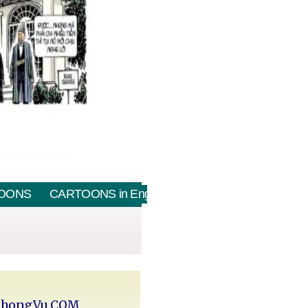
OONS
CARTOONS in English
PhongVu.COM