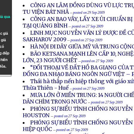
CÔNG AN LÂM ĐỒNG DÙNG VŨ LỰC TRỤC
TU VIỆN BÁT NHÃ
-- posted on 29 Sep 2009
giả qua
CÔNG AN BAO VÂY, LẤY XE ỦI CHUẨN B
TẠI QUẢNG BÌNH
-- posted on 27 Sep 2009
LINH MỤC NGUYỄN VĂN LÝ ĐƯỢC ĐỀ C
c giả
SAKHAROV 2009
 giả
-- posted on 27 Sep 2009
HÀ NỘI ĐI DÂY GIỮA MỸ VÀ TRUNG CỘN
 có
BÃO KETSANA MẠNH LÊN CẤP 10, NGH
g điệp
LỚN, 23 NGƯỜI CHẾT
chiến
-- posted on 27 Sep 2009
Hòa.
“ĐỐI THOẠI VỀ ĐẤT HỒ BA GIANG CỦA 
ĐỐNG ĐA NHẠO BÁNG NGÔN NGỮ VIỆT – P
Thái hà thắp nến hiệp thông với giáo x
Thừa Thiên - Huế
-- posted on 27 Sep 2009
MƯA LỚN Ở MIỀN TRUNG: 14 NGƯỜI CH
DÂN CHÌM TRONG NƯỚC
-- posted on 27 Sep 2009
PHÓNG SỰ BIỂU TÌNH CHỐNG NGUYỄN 
HOUSTON
-- posted on 27 Sep 2009
PHÓNG SỰ BIỂU TÌNH CHỐNG NGUYỄN M
HIỆP QUỐC
-- posted on 27 Sep 2009