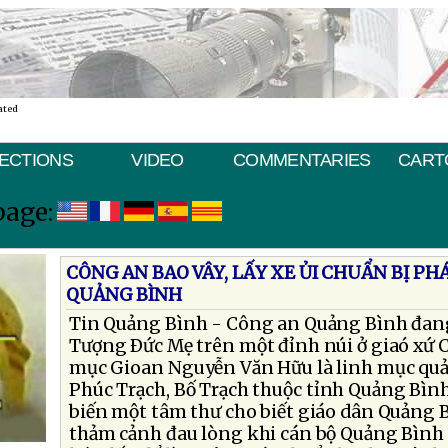
ated
ECTIONS
VIDEO
COMMENTARIES
CART
page:
CÔNG AN BAO VÂY, LẤY XE ỦI CHUẨN BỊ PH
QUẢNG BÌNH
Tin Quảng Bình - Công an Quảng Bình đang
Tượng Ðức Mẹ trên một đỉnh núi ở giaó xứ C
mục Gioan Nguyễn Văn Hữu là linh mục quản
Phúc Trạch, Bố Trạch thuộc tỉnh Quảng Bìn
biến một tâm thư cho biết giáo dân Quảng 
thảm cảnh đau lòng khi cán bộ Quảng Bình đ