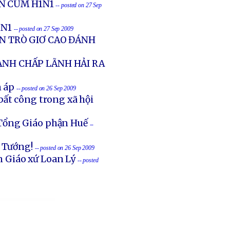
N CÚM H1N1
-- posted on 27 Sep
1N1
-- posted on 27 Sep 2009
ỄN TRÒ GIƠ CAO ĐÁNH
ANH CHẤP LÃNH HẢI RA
n áp
-- posted on 26 Sep 2009
ất công trong xã hội
 Tổng Giáo phận Huế
--
ủ Tướng!
-- posted on 26 Sep 2009
 Giáo xứ Loan Lý
-- posted