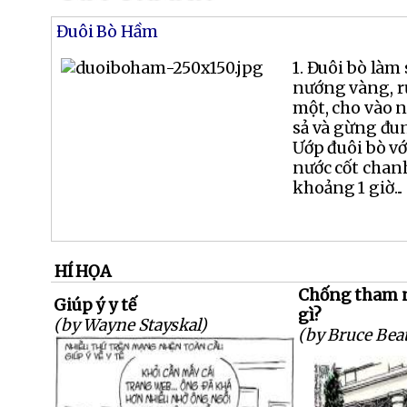
Đuôi Bò Hầm
1. Đuôi bò làm
nướng vàng, rử
một, cho vào n
sả và gừng đun
Ướp đuôi bò vớ
nước cốt chanh
khoảng 1 giờ...
HÍ HỌA
Chống tham 
Giúp ý y tế
gì?
(by Wayne Stayskal)
(by Bruce Beat