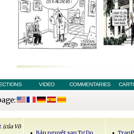
ECTIONS
VIDEO
COMMENTARIES
CART
page:
t
(của Võ
Bán nguyệt san Tự Do
Tran