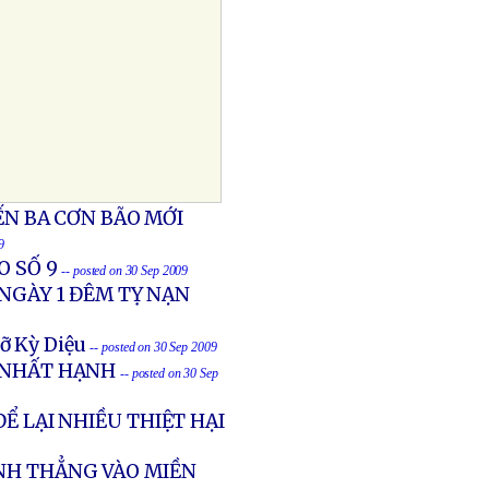
ẾN BA CƠN BÃO MỚI
9
O SỐ 9
-- posted on 30 Sep 2009
 NGÀY 1 ĐÊM TỴ NẠN
ỡ Kỳ Diệu
-- posted on 30 Sep 2009
 NHẤT HẠNH
-- posted on 30 Sep
Ể LẠI NHIỀU THIỆT HẠI
ÁNH THẲNG VÀO MIỀN