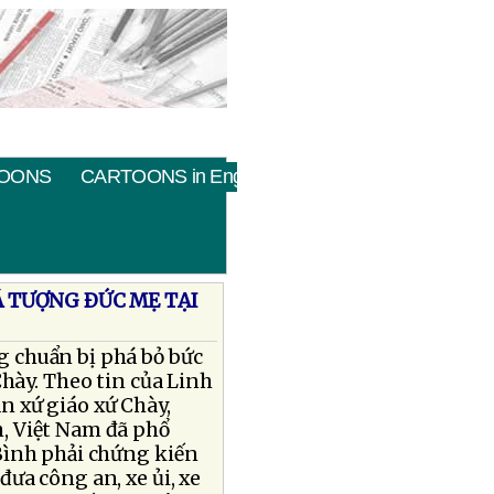
OONS
CARTOONS in English
Á TƯỢNG ÐỨC MẸ TẠI
 chuẩn bị phá bỏ bức
hày. Theo tin của Linh
 xứ giáo xứ Chày,
h, Việt Nam đã phổ
Bình phải chứng kiến
ưa công an, xe ủi, xe