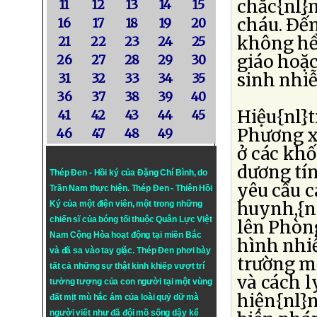
chắc{nl}
11
12
13
14
15
cháu. Ðến
16
17
18
19
20
không hề
21
22
23
24
25
giáo hoặc
26
27
28
29
30
sinh nhi
31
32
33
34
35
36
37
38
39
40
Hiệu{nl}
41
42
43
44
45
Phương x
46
47
48
49
ở các khố
dương tí
Thép Đen - Hồi ký của Đặng Chí Bình
, do
yêu cầu c
Trần Nam thực hiện.
Thép Đen
- Thiên Hồi
huynh,{n
Ký của một điện viên, một trong những
chiến sĩ của bóng tối thuộc Quân Lực Việt
lên Phòn
Nam Cộng Hòa hoạt động tại miền Bắc
hình nhi
và đã sa vào tay giặc. Thép Đen phơi bày
trường m
tất cả những sự thật kinh khiếp vượt trí
và cách l
tưởng tượng của con người tại một vùng
hiện{nl}
đất mịt mù hắc ám của loài quỷ dữ mà
người viết như đã đội mồ sống dậy kể