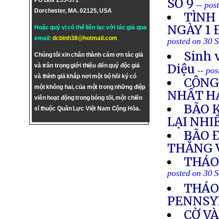
SỐ 9
PO Box 255-571
-- pos
Dorchester, MA. 02125, USA
TÌNH
NGÀY 1 
Hoặc quý vị có thể liên lạc với tác giả qua
email:
dcbinh38@hotmail.com
posted on 30 
Sinh 
Chúng tôi xin chân thành cám ơn tác giả
Diệu
và trân trọng giới thiệu đến quý độc giả
-- po
và thính giả khắp nơi một bộ hồi ký có
CÔNG
một không hai, của một trong những điệp
NHẤT H
viên hoạt động trong bóng tối, một chiến
BÃO 
sĩ thuộc Quân Lực Việt Nam Cộng Hòa.
LẠI NHI
BÃO 
THẲNG 
THÁO 
posted on 30 
THÁO
PENNSY
CỜ V