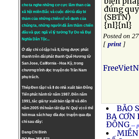
biện phá
cho ta nghe những cơ cực lầm than của
đúng quy
xã hội miền Bắc và cuộc đời tù đày bi
(SBTN)
thảm của những chiến sĩ vô danh của
{nl}{nl}
chúng ta, những người đã âm thầm chiến
đấu và gục ngã vì lý tưởng
Tự Do
và
Đại
Posted on 27
Nghĩa Dân Tộc
...
[
print
]
Ở đây chỉ có tập I và II, từng được phát
thanh trên đài phát thanh Quê Hương từ
San Jose, California - Hoa Kỳ, trong
FreeViet
chương trình đọc truyện do Trần Nam
phụ trách.
Thép Đen tập I và II do nhà xuất bản Đông
Tiến phát hành từ năm 1987. Đến năm
1991, tác giả tự xuất bản tập III và đến
BÃO 
năm 2005 thì hoàn tất tập IV. Quý vị có thể
BA CƠN 
hỏi mua sách hay dĩa đọc truyện qua địa
chỉ sau đây:
ĐÔNG
-- 
MIỀN
Dang Chi Binh