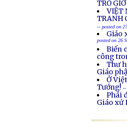
TRÒ GIƠ
VIỆT
TRANH C
-- posted on 2
Giáo 
posted on 26 
Biến 
công tro
Thư h
Giáo ph
Ở Việ
Tướng!
-
Phái 
Giáo xứ 