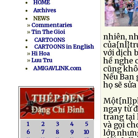
HOME
Archives
NEWS
»
Commentaries
»
Tin The Gioi
nhiên, n
CARTOONS
của{nl}tr
CARTOONS in English
với dịch 
»
Hi Hoa
hề nghe c
»
Luu Tru
cũng khô
AMIGAVLINK.com
Nếu Ban 
họ sẽ sửa
Một{nl}p
ngay từ đ
trang tại
và gọi ch
1
2
3
4
5
lớp nhưng
6
7
8
9
10