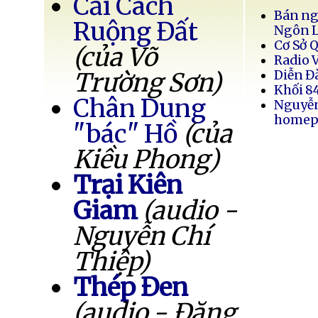
Cải Cách
Bán ng
Ruộng Đất
Ngôn 
Cơ Sở 
(của Võ
Radio 
Trường Sơn)
Diễn Đ
Khối 8
Chân Dung
Nguyễ
homep
"bác" Hồ
(của
Kiều Phong)
Trại Kiên
Giam
(audio -
Nguyễn Chí
Thiệp)
Thép Đen
(audio - Đặng