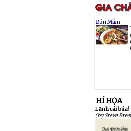
Bún Mắm
HÍ HỌA
Lãnh cái búa!
(by Steve Bree