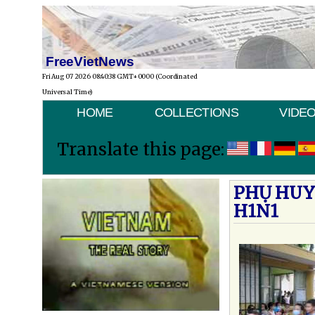
FreeVietNews
Fri Aug 07 2026 08:40:38 GMT+0000 (Coordinated
Universal Time)
HOME
COLLECTIONS
VIDE
Translate this page:
PHỤ HUY
H1N1