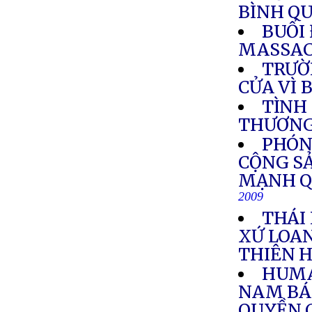
BÌNH QU
BUỔI 
MASSAC
TRƯỜ
CỬA VÌ 
TÌNH
THƯƠN
PHÓNG
CỘNG SẢ
MẠNH Q
2009
THÁI
XỨ LOA
THIÊN 
HUMA
NAM BÁ
QUYỀN C