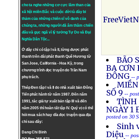
cho ta nghe những cơ cực lầm than của
xã hội miền Bắc và cuộc đời tù đày bi
FreeViet
thảm của những chiến sĩ vô danh của
chúng ta, những người đã âm thầm chiến
đấu và gục ngã vì lý tưởng
Tự Do
và
Đại
Nghĩa Dân Tộc
...
Ở đây chỉ có tập I và II, từng được phát
thanh trên đài phát thanh Quê Hương từ
BÃO 
San Jose, California - Hoa Kỳ, trong
BA CƠN 
chương trình đọc truyện do Trần Nam
ĐÔNG
-- 
phụ trách.
MIỀN
Thép Đen tập I và II do nhà xuất bản Đông
SỐ 9
-- pos
Tiến phát hành từ năm 1987. Đến năm
TÌNH
1991, tác giả tự xuất bản tập III và đến
NGÀY 1 
năm 2005 thì hoàn tất tập IV. Quý vị có thể
hỏi mua sách hay dĩa đọc truyện qua địa
posted on 30 
chỉ sau đây:
Sinh 
Diệu
Dang Chi Binh
-- po