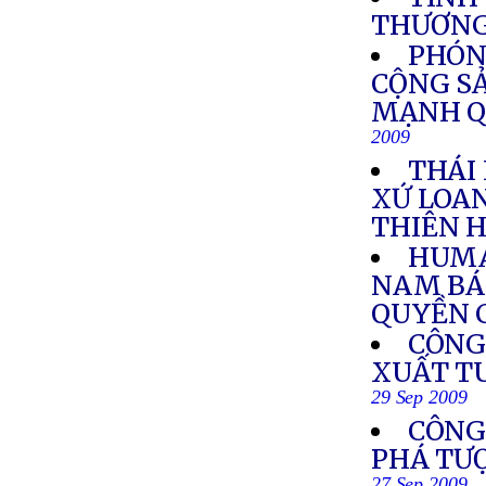
THƯƠN
PHÓNG
CỘNG SẢ
MẠNH Q
2009
THÁI
XỨ LOA
THIÊN 
HUMA
NAM BÁ
QUYỀN C
CÔNG
XUẤT TU
29 Sep 2009
CÔNG 
PHÁ TƯ