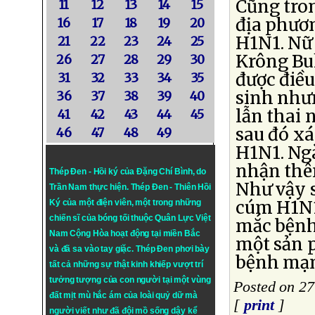
Cũng tron
11
12
13
14
15
địa phươn
16
17
18
19
20
H1N1. Nữ
21
22
23
24
25
Krông Bu
26
27
28
29
30
được điều
31
32
33
34
35
sinh như
36
37
38
39
40
lẫn thai 
41
42
43
44
45
sau đó x
46
47
48
49
H1N1. Ngà
nhận thê
Thép Đen - Hồi ký của Đặng Chí Bình
, do
Như vậy 
Trần Nam thực hiện.
Thép Đen
- Thiên Hồi
cúm H1N1 
Ký của một điện viên, một trong những
chiến sĩ của bóng tối thuộc Quân Lực Việt
mắc bệnh.
Nam Cộng Hòa hoạt động tại miền Bắc
một sản p
và đã sa vào tay giặc. Thép Đen phơi bày
bệnh mạn
tất cả những sự thật kinh khiếp vượt trí
tưởng tượng của con người tại một vùng
Posted on 27
đất mịt mù hắc ám của loài quỷ dữ mà
[
print
]
người viết như đã đội mồ sống dậy kể