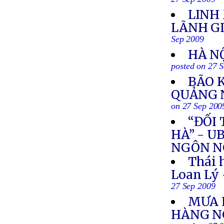
27 Sep 2009
LINH
LÃNH G
Sep 2009
HÀ N
posted on 27 
BÃO 
QUẢNG N
on 27 Sep 200
“ĐỐI 
HÀ” - 
NGÔN NG
Thái 
Loan Lý
27 Sep 2009
MƯA L
HÀNG N