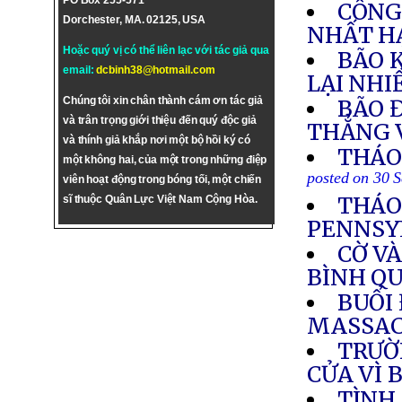
PO Box 255-571
CÔNG
Dorchester, MA. 02125, USA
NHẤT H
Hoặc quý vị có thể liên lạc với tác giả qua
BÃO 
email:
dcbinh38@hotmail.com
LẠI NHI
Chúng tôi xin chân thành cám ơn tác giả
BÃO 
và trân trọng giới thiệu đến quý độc giả
THẲNG 
và thính giả khắp nơi một bộ hồi ký có
THÁO 
một không hai, của một trong những điệp
posted on 30 
viên hoạt động trong bóng tối, một chiến
THÁO
sĩ thuộc Quân Lực Việt Nam Cộng Hòa.
PENNSY
CỜ V
BÌNH QU
BUỔI 
MASSAC
TRƯỜ
CỬA VÌ 
TÌNH