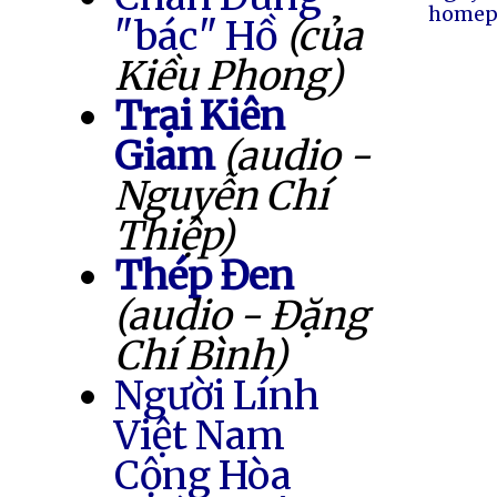
homep
"bác" Hồ
(của
Kiều Phong)
Trại Kiên
Giam
(audio -
Nguyễn Chí
Thiệp)
Thép Đen
(audio - Đặng
Chí Bình)
Người Lính
Việt Nam
Cộng Hòa