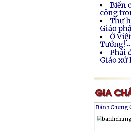
Biến 
công tro
Thư h
Giáo ph
Ở Việ
Tướng!
-
Phái 
Giáo xứ 
Bánh Chưng 