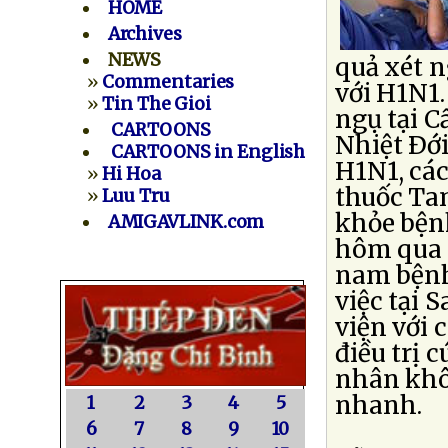
HOME
Archives
NEWS
quả xét 
»
Commentaries
với H1N1
»
Tin The Gioi
ngụ tại C
CARTOONS
Nhiệt Ðớ
CARTOONS in English
H1N1, các
»
Hi Hoa
thuốc Tam
»
Luu Tru
khỏe bện
AMIGAVLINK.com
hôm qua 
nam bệnh
việc tại 
viện với 
điều trị 
nhân khô
nhanh.
1
2
3
4
5
6
7
8
9
10