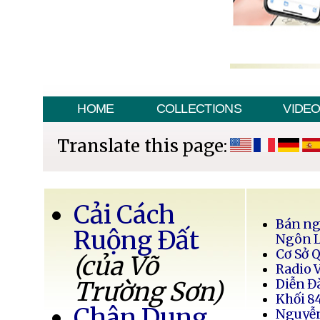
HOME
COLLECTIONS
VIDE
Translate this page:
Cải Cách
Bán ng
Ruộng Đất
Ngôn 
Cơ Sở 
(của Võ
Radio 
Trường Sơn)
Diễn Đ
Khối 8
Chân Dung
Nguyễ