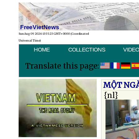
FreeVietNews
Sun Aug 09 2026 13:55:23 GMT+0000 (Coordinated
Universal Time)
HOME
COLLECTIONS
VIDE
Translate this page:
MỘT NGÀ
{nl}