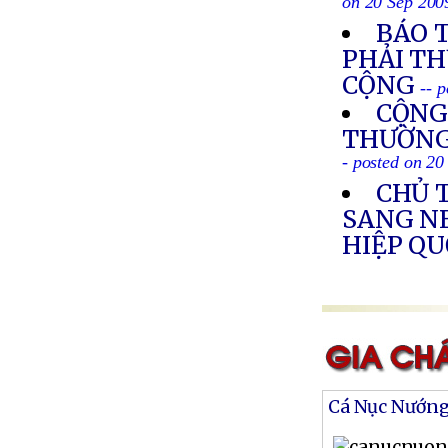
on 20 Sep 200
BÁO 
PHẢI T
CỘNG
-- 
CỘNG
THƯỜNG 
- posted on 20
CHỦ 
SANG N
HIỆP Q
Cá Nục Nướn