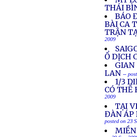
THÁI B
BÁO 
BÀI CA 
TRẬN T
2009
SAIG
Ổ DỊCH 
GIAN
LAN
-- pos
1/3 
CÓ THỂ 
2009
TẠI 
ĐÀN ÁP 
posted on 23 
MIỀN