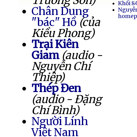
Trường Sơn)
Khối 8
Chân Dung
Nguyễ
homep
"bác" Hồ
(của
Kiều Phong)
Trại Kiên
Giam
(audio -
Nguyễn Chí
Thiệp)
Thép Đen
(audio - Đặng
Chí Bình)
Người Lính
Việt Nam