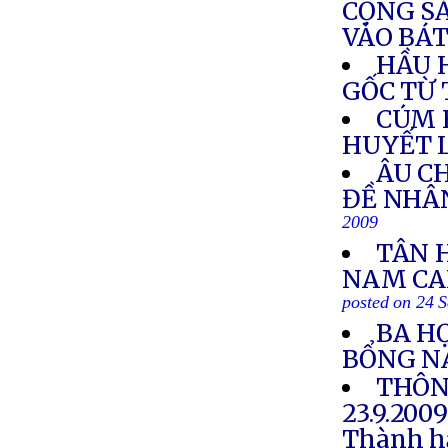
CỘNG S
VÀO BÁ
HẦU 
GỐC TỪ
CÚM 
HUYẾT 
ÂU C
ĐỀ NHÂ
2009
TÂN 
NAM CAL
posted on 24 
BA HỌ
BỔNG N
THÔN
23.9.200
Thành hậ