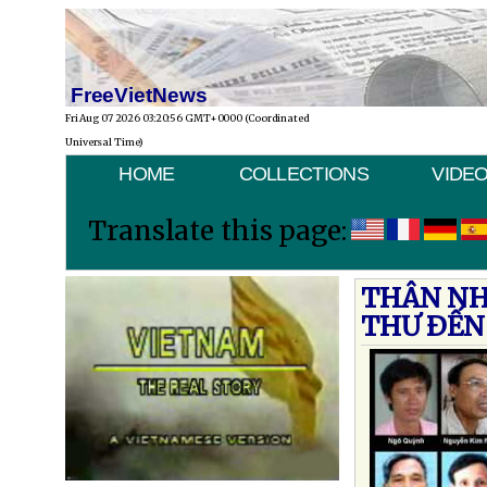
FreeVietNews
Fri Aug 07 2026 03:20:56 GMT+0000 (Coordinated
Universal Time)
HOME
COLLECTIONS
VIDE
Translate this page:
THÂN NH
THƯ ÐẾN