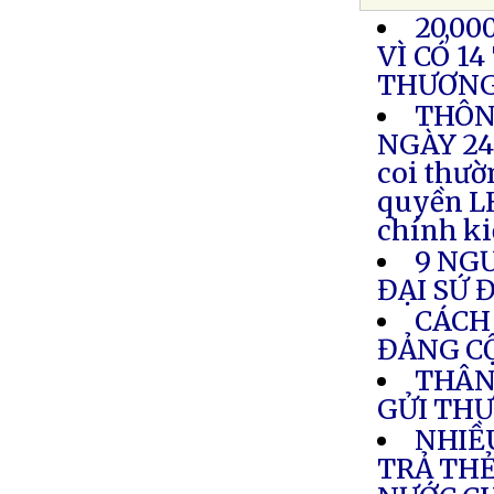
20,00
VÌ CÓ 1
THƯƠN
THÔN
NGÀY 24.
coi thườ
quyền LH
chính ki
9 NG
ĐẠI SỨ 
CÁCH
ĐẢNG C
THÂN
GỬI THƯ
NHIỀ
TRẢ THẺ