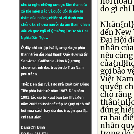
nói hoãn
cho ta nghe những cơ cực lầm than của
do gì chỉ 
xã hội miền Bắc và cuộc đời tù đày bi
thảm của những chiến sĩ vô danh của
Nhân{nl}
chúng ta, những người đã âm thầm chiến
đến New 
đấu và gục ngã vì lý tưởng
Tự Do
và
Đại
Ðại Hội 
Nghĩa Dân Tộc
...
nhân của
Ở đây chỉ có tập I và II, từng được phát
nêu cùng 
thanh trên đài phát thanh Quê Hương từ
của{nl}họ
San Jose, California - Hoa Kỳ, trong
chương trình đọc truyện do Trần Nam
gọi bảo v
phụ trách.
Việt Nam 
quyền ch
Thép Đen tập I và II do nhà xuất bản Đông
Tiến phát hành từ năm 1987. Đến năm
cho rằng
1991, tác giả tự xuất bản tập III và đến
thân{nl}
năm 2005 thì hoàn tất tập IV. Quý vị có thể
đúng hiế
hỏi mua sách hay dĩa đọc truyện qua địa
ra hai đi
chỉ sau đây:
nhân quy
Dang Chi Binh
trong đó 