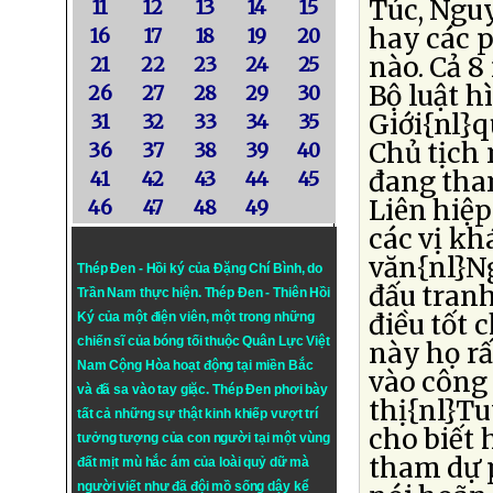
Túc, Ngu
11
12
13
14
15
hay các p
16
17
18
19
20
nào. Cả 8
21
22
23
24
25
Bộ luật h
26
27
28
29
30
Giới{nl}
31
32
33
34
35
Chủ tịch
36
37
38
39
40
đang tha
41
42
43
44
45
Liên hiệp
46
47
48
49
các vị kh
văn{nl}N
Thép Đen - Hồi ký của Đặng Chí Bình
, do
đấu tranh
Trần Nam thực hiện.
Thép Đen
- Thiên Hồi
điều tốt 
Ký của một điện viên, một trong những
chiến sĩ của bóng tối thuộc Quân Lực Việt
này họ r
Nam Cộng Hòa hoạt động tại miền Bắc
vào công
và đã sa vào tay giặc. Thép Đen phơi bày
thị{nl}Tu
tất cả những sự thật kinh khiếp vượt trí
cho biết 
tưởng tượng của con người tại một vùng
tham dự 
đất mịt mù hắc ám của loài quỷ dữ mà
người viết như đã đội mồ sống dậy kể