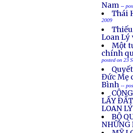
Nam
-- po
Thái 
2009
Thiếu
Loan Lý 
Một t
chính qu
posted on 23 
Quyết
Đức Mẹ 
Bình
-- po
CỘNG
LẤY ĐẤT
LOAN LÝ
BỘ Q
NHỮNG L
MỸ L