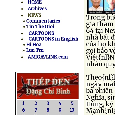
HOME
Archives
NEWS
Trong bức
»
Commentaries
gia tham 
»
Tin The Gioi
64 tại Ne
CARTOONS
nhà bất đ
CARTOONS in English
của họ kh
»
Hi Hoa
gọi bảo v
»
Luu Tru
Việt{nl}N
AMIGAVLINK.com
nhân quy
Theo{nl}
ngày mai 
ba phiên
Nghĩa, si
Hùng, kỹ
1
2
3
4
5
Mạnh{nl}
6
7
8
9
10