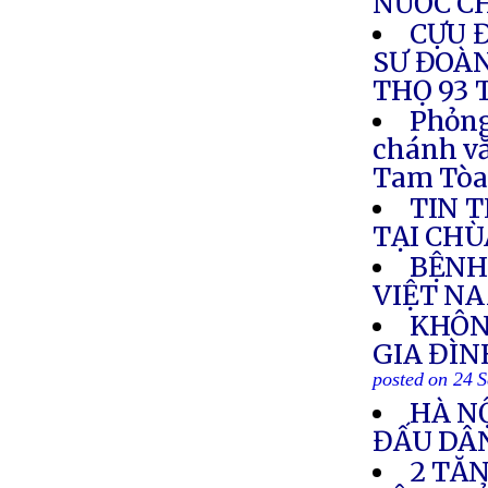
NƯỚC C
CỰU 
SƯ ĐOÀN
THỌ 93 
Phỏng
chánh v
Tam Tò
TIN 
TẠI CHÙ
BỆNH
VIỆT N
KHÔN
GIA ĐÌN
posted on 24 
HÀ N
ĐẤU DÂ
2 TĂN