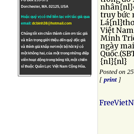
PO Box 255-571
nhân{nl}
Dorchester, MA. 02125, USA
truy bức 
Hoặc quý vị có thể liên lạc với tác giả qua
Lá{nl}th
email:
dcbinh38@hotmail.com
Việt Nam
Chúng tôi xin chân thành cám ơn tác giả
Minh Triế
và trân trọng giới thiệu đến quý độc giả
ngày mai 
và thính giả khắp nơi một bộ hồi ký có
Quốc.(SB
một không hai, của một trong những điệp
{nl}{nl}
viên hoạt động trong bóng tối, một chiến
sĩ thuộc Quân Lực Việt Nam Cộng Hòa.
Posted on 25
[
print
]
FreeViet