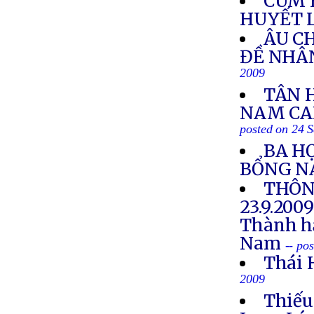
CÚM 
HUYẾT 
ÂU C
ĐỀ NHÂ
2009
TÂN 
NAM CAL
posted on 24 
BA HỌ
BỔNG N
THÔN
23.9.200
Thành hậ
Nam
-- po
Thái 
2009
Thiếu