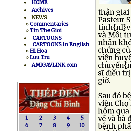
HOME
Archives
thận giai
NEWS
Pasteur 
»
Commentaries
tính{nl}v
»
Tin The Gioi
và Môi tr
CARTOONS
nhân khởi
CARTOONS in English
chứng củ
»
Hi Hoa
viện huy
»
Luu Tru
chuyển{nl
AMIGAVLINK.com
sĩ điều t
giờ.
Sau đó b
viện Chợ
hôm qua b
về và bà 
1
2
3
4
5
bệnh phẩ
6
7
8
9
10