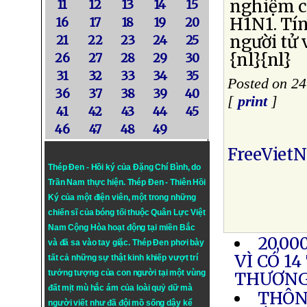
nghiệm c
11
12
13
14
15
H1N1. Tí
16
17
18
19
20
người tử
21
22
23
24
25
{nl}{nl}
26
27
28
29
30
31
32
33
34
35
Posted on 24
36
37
38
39
40
[
print
]
41
42
43
44
45
46
47
48
49
FreeViet
Thép Đen - Hồi ký của Đặng Chí Bình
, do
Trần Nam thực hiện.
Thép Đen
- Thiên Hồi
Ký của một điện viên, một trong những
chiến sĩ của bóng tối thuộc Quân Lực Việt
Nam Cộng Hòa hoạt động tại miền Bắc
20,00
và đã sa vào tay giặc. Thép Đen phơi bày
VÌ CÓ 1
tất cả những sự thật kinh khiếp vượt trí
tưởng tượng của con người tại một vùng
THƯƠN
đất mịt mù hắc ám của loài quỷ dữ mà
THÔN
người viết như đã đội mồ sống dậy kể