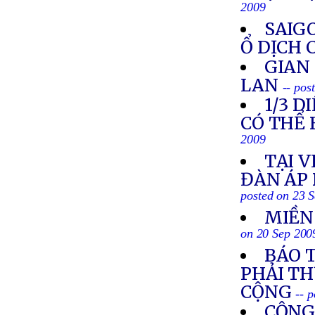
2009
SAIG
Ổ DỊCH 
GIAN
LAN
-- pos
1/3 
CÓ THỂ 
2009
TẠI 
ĐÀN ÁP 
posted on 23 
MIỀN
on 20 Sep 200
BÁO 
PHẢI T
CỘNG
-- 
CỘNG