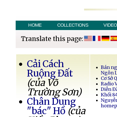
HOME
COLLECTIONS
VIDE
Translate this page:
Cải Cách
Bán ng
Ruộng Đất
Ngôn 
Cơ Sở 
(của Võ
Radio 
Trường Sơn)
Diễn Đ
Khối 8
Chân Dung
Nguyễ
homep
"bác" Hồ
(của