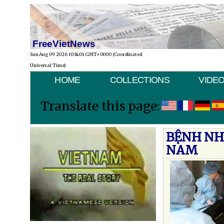
FreeVietNews
Sun Aug 09 2026 10:14:01 GMT+0000 (Coordinated
Universal Time)
HOME
COLLECTIONS
VIDE
Translate this page:
BỆNH NHÂ
NAM