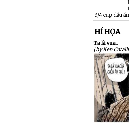
3/4 cup dầu ă
HÍ HỌA
Ta là vua...
(by Ken Catali