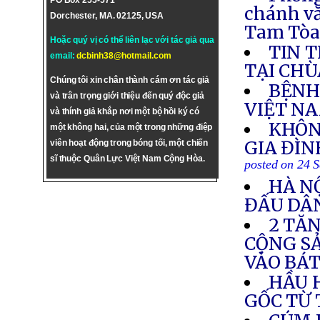
PO Box 255-571
chánh v
Dorchester, MA. 02125, USA
Tam Tò
Hoặc quý vị có thể liên lạc với tác giả qua
TIN 
email:
dcbinh38@hotmail.com
TẠI CHÙ
Chúng tôi xin chân thành cám ơn tác giả
BỆNH
và trân trọng giới thiệu đến quý độc giả
VIỆT N
và thính giả khắp nơi một bộ hồi ký có
KHÔN
một không hai, của một trong những điệp
GIA ĐÌN
viên hoạt động trong bóng tối, một chiến
sĩ thuộc Quân Lực Việt Nam Cộng Hòa.
posted on 24 
HÀ N
ĐẤU DÂ
2 TĂN
CỘNG S
VÀO BÁ
HẦU 
GỐC TỪ