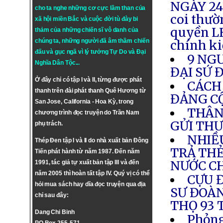
NGÀY 24.
cho ta nghe những cơ cực lầm than của
coi thườ
xã hội miền Bắc và cuộc đời tù đày bi
quyền LH
thảm của những chiến sĩ vô danh của
chúng ta, những người đã âm thầm chiến
chính ki
đấu và gục ngã vì lý tưởng
Tự Do
và
Đại
9 NG
Nghĩa Dân Tộc
...
ĐẠI SỨ 
Ở đây chỉ có tập I và II, từng được phát
CÁCH
thanh trên đài phát thanh Quê Hương từ
ĐẢNG C
San Jose, California - Hoa Kỳ, trong
THÂN
chương trình đọc truyện do Trần Nam
GỬI THƯ
phụ trách.
NHIỀ
Thép Đen tập I và II do nhà xuất bản Đông
TRẢ THẺ
Tiến phát hành từ năm 1987. Đến năm
NƯỚC C
1991, tác giả tự xuất bản tập III và đến
năm 2005 thì hoàn tất tập IV. Quý vị có thể
CỰU 
hỏi mua sách hay dĩa đọc truyện qua địa
SƯ ĐOÀN
chỉ sau đây:
THỌ 93 
Dang Chi Binh
Phỏng