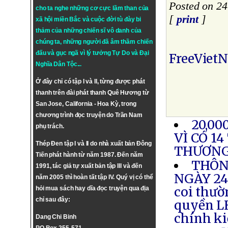
Posted on 24
cho ta nghe những cơ cực lầm than của
[
print
]
xã hội miền Bắc và cuộc đời tù đày bi
thảm của những chiến sĩ vô danh của
chúng ta, những người đã âm thầm chiến
đấu và gục ngã vì lý tưởng
Tự Do
và
Đại
FreeViet
Nghĩa Dân Tộc
...
Ở đây chỉ có tập I và II, từng được phát
thanh trên đài phát thanh Quê Hương từ
San Jose, California - Hoa Kỳ, trong
chương trình đọc truyện do Trần Nam
20,00
phụ trách.
VÌ CÓ 1
Thép Đen tập I và II do nhà xuất bản Đông
THƯƠN
Tiến phát hành từ năm 1987. Đến năm
THÔN
1991, tác giả tự xuất bản tập III và đến
NGÀY 24.
năm 2005 thì hoàn tất tập IV. Quý vị có thể
coi thườ
hỏi mua sách hay dĩa đọc truyện qua địa
chỉ sau đây:
quyền LH
chính ki
Dang Chi Binh