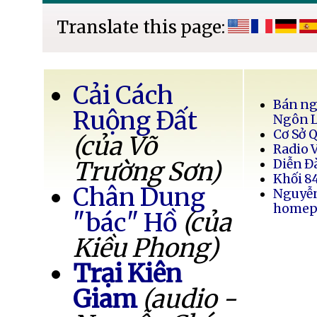
Translate this page:
Cải Cách
Bán ng
Ruộng Đất
Ngôn 
Cơ Sở 
(của Võ
Radio 
Trường Sơn)
Diễn Đ
Khối 8
Chân Dung
Nguyễ
homep
"bác" Hồ
(của
Kiều Phong)
Trại Kiên
Giam
(audio -