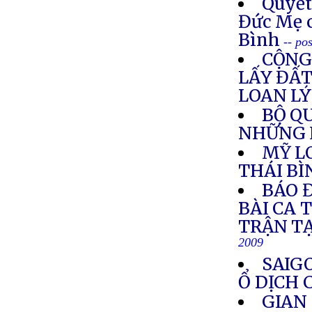
Quyết
Đức Mẹ 
Bình
-- po
CỘNG
LẤY ĐẤT
LOAN LÝ
BỘ Q
NHỮNG L
MỸ L
THÁI B
BÁO 
BÀI CA 
TRẬN T
2009
SAIG
Ổ DỊCH 
GIAN