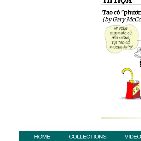
HÍ HỌA
Tao có "phươn
(by Gary McCo
HOME
COLLECTIONS
VIDE