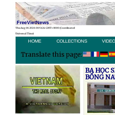
FreeVietNews
Thu Aug 06 2026 00:51:24 GMT+0000 (Coordinated
Universal Time)
HOME
COLLECTIONS
VIDE
Translate this page:
BA HỌC S
BỔNG NA