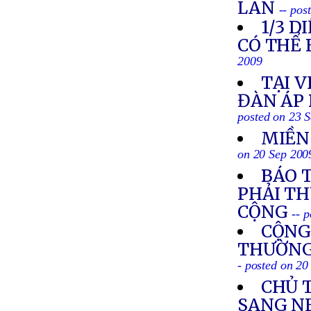
LAN
-- pos
1/3 
CÓ THỂ 
2009
TẠI 
ĐÀN ÁP 
posted on 23 
MIỀN
on 20 Sep 200
BÁO 
PHẢI T
CỘNG
-- 
CỘNG
THƯỜNG 
- posted on 20
CHỦ 
SANG N