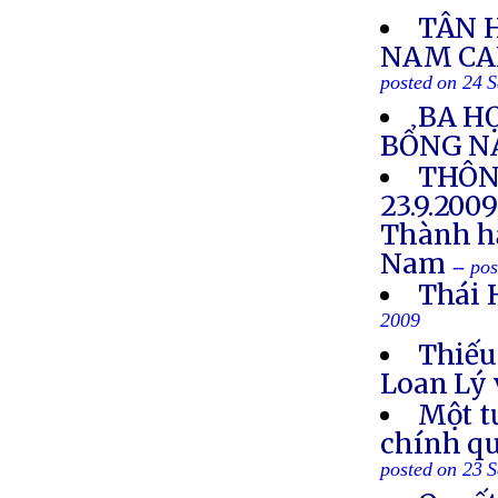
TÂN 
NAM CAL
posted on 24 
BA HỌ
BỔNG N
THÔN
23.9.200
Thành hậ
Nam
-- po
Thái 
2009
Thiếu
Loan Lý 
Một t
chính qu
posted on 23 