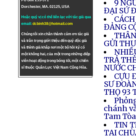
PO Box 255-571
9 NG
Dorchester, MA. 02125, USA
ĐẠI SỨ 
CÁCH
Hoặc quý vị có thể liên lạc với tác giả qua
email:
dcbinh38@hotmail.com
ĐẢNG C
THÂN
Chúng tôi xin chân thành cám ơn tác giả
và trân trọng giới thiệu đến quý độc giả
GỬI THƯ
và thính giả khắp nơi một bộ hồi ký có
NHIỀ
một không hai, của một trong những điệp
TRẢ THẺ
viên hoạt động trong bóng tối, một chiến
NƯỚC C
sĩ thuộc Quân Lực Việt Nam Cộng Hòa.
CỰU 
SƯ ĐOÀN
THỌ 93 
Phỏng
chánh v
Tam Tò
TIN 
TẠI CHÙ