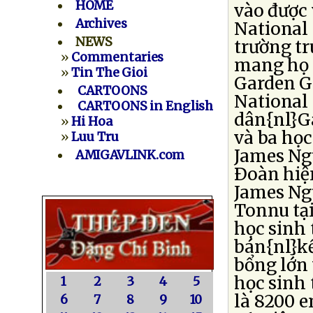
HOME
vào được
Archives
National 
NEWS
trường tr
»
Commentaries
mang họ 
»
Tin The Gioi
Garden G
CARTOONS
National
CARTOONS in English
dân{nl}Ga
»
Hi Hoa
và ba học
»
Luu Tru
James Ng
AMIGAVLINK.com
Ðoàn hiện
James Ngu
Tonnu tại
học sinh 
bán{nl}kế
bổng lớn 
học sinh 
1
2
3
4
5
là 8200 e
6
7
8
9
10