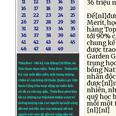
36 triệu 
11
12
13
14
15
16
17
18
19
20
Ðể{nl}đư
21
22
23
24
25
Merit, họ
26
27
28
29
30
hàng Top 
31
32
33
34
35
tới 90% c
36
37
38
39
40
chung kế
41
42
43
44
45
được trao
46
47
48
49
Garden G
trung học
Thép Đen - Hồi ký của Đặng Chí Bình
, do
bổng Nati
Trần Nam thực hiện.
Thép Đen
- Thiên Hồi
nhân độc 
Ký của một điện viên, một trong những
chiến sĩ của bóng tối thuộc Quân Lực Việt
được{nl}n
Nam Cộng Hòa hoạt động tại miền Bắc
nhiên, nh
và đã sa vào tay giặc. Thép Đen phơi bày
quỹ học b
tất cả những sự thật kinh khiếp vượt trí
mỗi một t
tưởng tượng của con người tại một vùng
{nl}{nl}
đất mịt mù hắc ám của loài quỷ dữ mà
người viết như đã đội mồ sống dậy kể