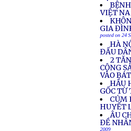
BỆNH
VIỆT N
KHÔN
GIA ĐÌN
posted on 24 
HÀ N
ĐẤU DÂ
2 TĂN
CỘNG S
VÀO BÁ
HẦU 
GỐC TỪ
CÚM 
HUYẾT 
ÂU C
ĐỀ NHÂ
2009