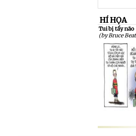
HÍ HỌA
Tui bị tẩy não
(by Bruce Beat