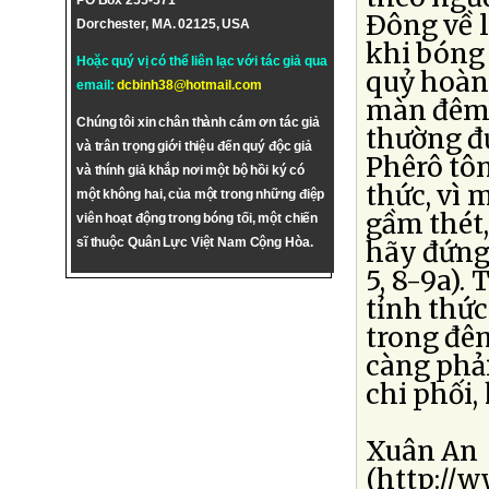
PO Box 255-571
Ðông về l
Dorchester, MA. 02125, USA
khi bóng
Hoặc quý vị có thể liên lạc với tác giả qua
quỷ hoàn
email:
dcbinh38@hotmail.com
màn đêm 
Chúng tôi xin chân thành cám ơn tác giả
thường đ
và trân trọng giới thiệu đến quý độc giả
Phêrô tôn
và thính giả khắp nơi một bộ hồi ký có
thức, vì 
một không hai, của một trong những điệp
gầm thét
viên hoạt động trong bóng tối, một chiến
sĩ thuộc Quân Lực Việt Nam Cộng Hòa.
hãy đứng 
5, 8-9a).
tỉnh thứ
trong đêm
càng phải
chi phối,
Xuân An
(http://