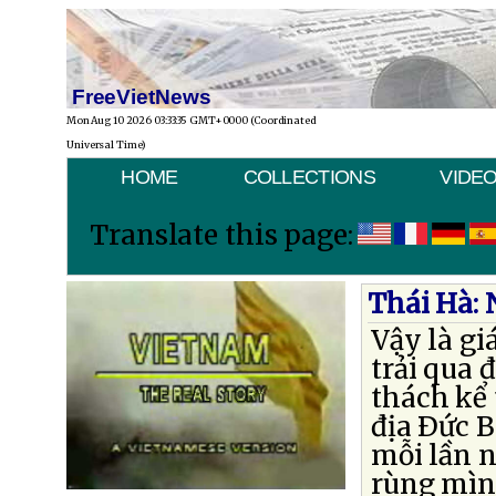
FreeVietNews
Mon Aug 10 2026 03:33:35 GMT+0000 (Coordinated
Universal Time)
HOME
COLLECTIONS
VIDE
Translate this page:
Thái Hà: 
Vậy là gi
trải qua 
thách kể 
địa Ðức B
mỗi lần n
rùng mìn