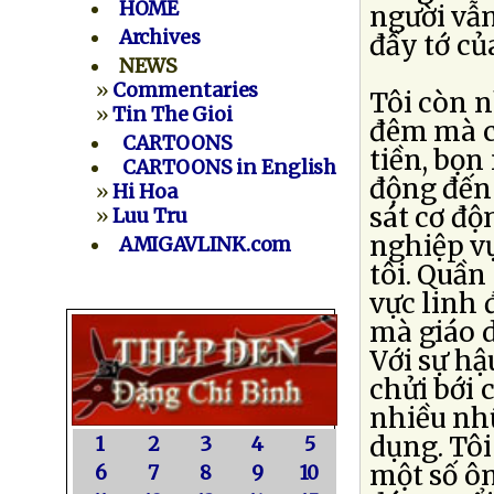
HOME
người vẫn
Archives
đầy tớ củ
NEWS
»
Commentaries
Tôi còn n
»
Tin The Gioi
đêm mà c
CARTOONS
tiền, bọn
CARTOONS in English
động đến 
»
Hi Hoa
sát cơ độ
»
Luu Tru
nghiệp vụ
AMIGAVLINK.com
tôi. Quần
vực linh 
mà giáo d
Với sự hậ
chửi bới 
nhiều nhữ
dụng. Tôi
1
2
3
4
5
một số ô
6
7
8
9
10