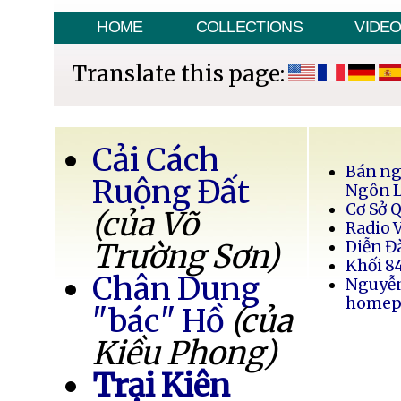
HOME
COLLECTIONS
VIDE
Translate this page:
Cải Cách
Bán ng
Ruộng Đất
Ngôn 
Cơ Sở 
(của Võ
Radio 
Trường Sơn)
Diễn Đ
Khối 8
Chân Dung
Nguyễ
homep
"bác" Hồ
(của
Kiều Phong)
Trại Kiên