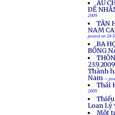
ÂU C
ĐỀ NHÂ
2009
TÂN 
NAM CAL
posted on 24 
BA HỌ
BỔNG N
THÔN
23.9.200
Thành hậ
Nam
-- po
Thái 
2009
Thiếu
Loan Lý 
Một t