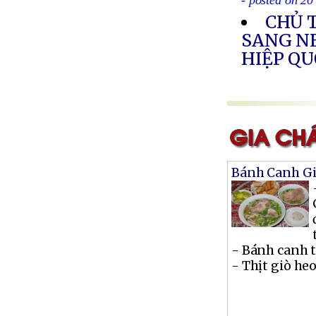
- posted on 20
CHỦ 
SANG N
HIỆP Q
Bánh Canh Gi
- Bánh canh t
- Thịt giò heo 