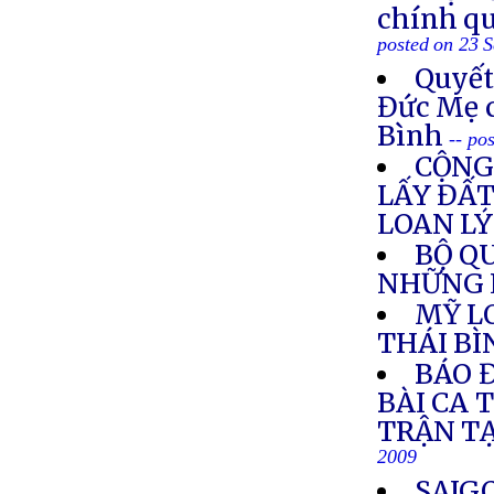
chính qu
posted on 23 
Quyết
Đức Mẹ 
Bình
-- po
CỘNG
LẤY ĐẤT
LOAN LÝ
BỘ Q
NHỮNG L
MỸ L
THÁI B
BÁO 
BÀI CA 
TRẬN T
2009
SAIG