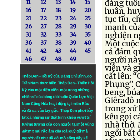
đáng tuổi
11
12
13
14
15
huân, hu
16
17
18
19
20
tục tĩu, c
21
22
23
24
25
mạnh của 
26
27
28
29
30
nghiện ng
31
32
33
34
35
Một cuộc 
36
37
38
39
40
cả đám q
41
42
43
44
45
người này
46
47
48
49
viện và g
cất lên: “G
Thép Đen - Hồi ký của Đặng Chí Bình
, do
Phụng”. 
Trần Nam thực hiện.
Thép Đen
- Thiên Hồi
beng, bú
Ký của một điện viên, một trong những
chiến sĩ của bóng tối thuộc Quân Lực Việt
Giêrađô 
Nam Cộng Hòa hoạt động tại miền Bắc
trong xứ 
và đã sa vào tay giặc. Thép Đen phơi bày
kêu gọi c
tất cả những sự thật kinh khiếp vượt trí
nhà thờ.
tưởng tượng của con người tại một vùng
ngồi bất 
đất mịt mù hắc ám của loài quỷ dữ mà
người viết như đã đội mồ sống dậy kể