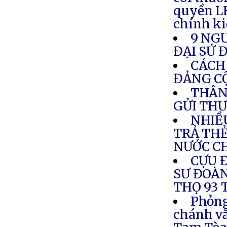
quyền LH
chính ki
9 NG
ĐẠI SỨ 
CÁCH
ĐẢNG C
THÂN
GỬI THƯ
NHIỀ
TRẢ THẺ
NƯỚC C
CỰU 
SƯ ĐOÀN
THỌ 93 
Phỏng
chánh v