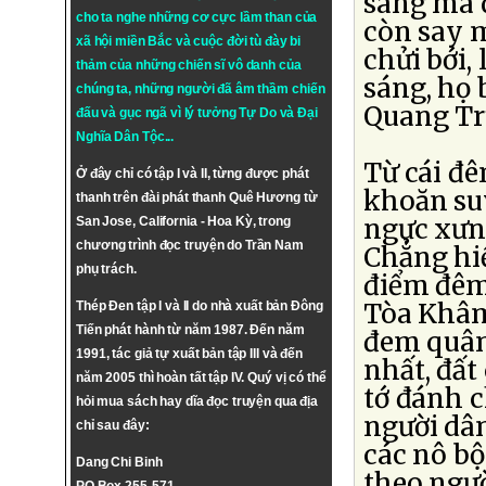
sáng mà 
cho ta nghe những cơ cực lầm than của
còn say m
xã hội miền Bắc và cuộc đời tù đày bi
chửi bới,
thảm của những chiến sĩ vô danh của
sáng, họ 
chúng ta, những người đã âm thầm chiến
Quang Tr
đấu và gục ngã vì lý tưởng
Tự Do
và
Đại
Nghĩa Dân Tộc
...
Từ cái đê
Ở đây chỉ có tập I và II, từng được phát
khoăn su
thanh trên đài phát thanh Quê Hương từ
ngực xưng
San Jose, California - Hoa Kỳ, trong
chương trình đọc truyện do Trần Nam
Chẳng hiể
phụ trách.
điểm đêm
Tòa Khâm
Thép Đen tập I và II do nhà xuất bản Đông
Tiến phát hành từ năm 1987. Đến năm
đem quân
1991, tác giả tự xuất bản tập III và đến
nhất, đất
năm 2005 thì hoàn tất tập IV. Quý vị có thể
tớ đánh c
hỏi mua sách hay dĩa đọc truyện qua địa
người dân
chỉ sau đây:
các nô bộ
Dang Chi Binh
theo ngườ