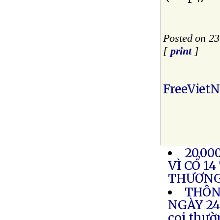
Posted on 23
[
print
]
FreeViet
20,00
VÌ CÓ 1
THƯƠN
THÔN
NGÀY 24.
coi thườ