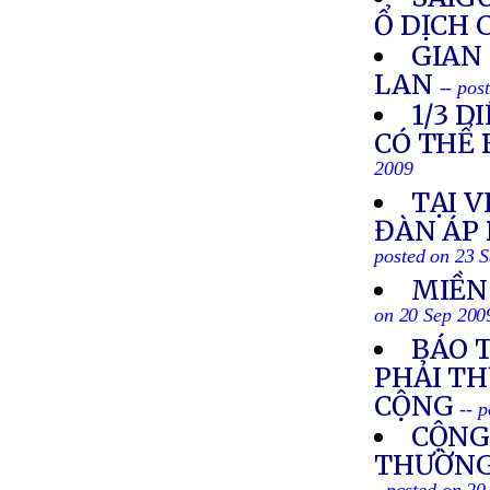
Ổ DỊCH 
GIAN
LAN
-- pos
1/3 
CÓ THỂ 
2009
TẠI 
ĐÀN ÁP 
posted on 23 
MIỀN
on 20 Sep 200
BÁO 
PHẢI T
CỘNG
-- 
CỘNG
THƯỜNG 