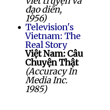
viết truyện và
đạo diễn,
1956)
Television's
Vietnam: The
Real Story
Việt Nam: Câu
Chuyện Thật
(Accuracy In
Media Inc.
1985)