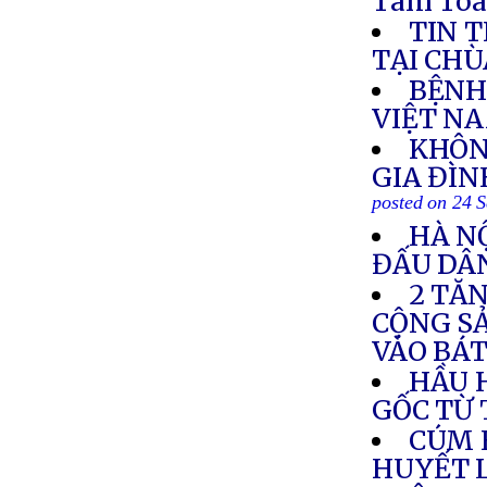
Tam Tò
TIN 
TẠI CHÙ
BỆNH
VIỆT N
KHÔN
GIA ĐÌN
posted on 24 
HÀ N
ĐẤU DÂ
2 TĂN
CỘNG S
VÀO BÁ
HẦU 
GỐC TỪ
CÚM 
HUYẾT 