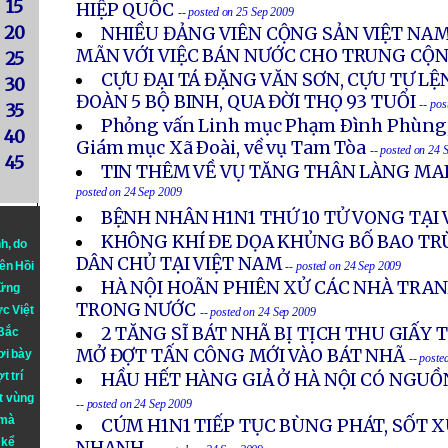
15
HIỆP QUỐC
-- posted on 25 Sep 2009
20
NHIỀU ĐẢNG VIÊN CỘNG SẢN VIỆT NAM
MÃN VỚI VIỆC BÁN NƯỚC CHO TRUNG CỘ
25
CỰU ĐẠI TÁ ĐẶNG VĂN SƠN, CỰU TƯ LỆ
30
ĐOÀN 5 BỘ BINH, QUA ĐỜI THỌ 93 TUỔI
-- po
35
Phỏng vấn Linh mục Phạm Ðình Phùng
40
Giám mục Xã Ðoài, về vụ Tam Tòa
-- posted on 24 
45
TIN THÊM VỀ VỤ TĂNG THÂN LÀNG MAI
posted on 24 Sep 2009
BỆNH NHÂN H1N1 THỨ 10 TỬ VONG TẠI
KHÔNG KHÍ ĐE DỌA KHỦNG BỐ BAO TR
nh
, do
DÂN CHỦ TẠI VIỆT NAM
iên Hồi
-- posted on 24 Sep 2009
HÀ NỘI HOÃN PHIÊN XỬ CÁC NHÀ TRA
hững
TRONG NƯỚC
ực Việt
-- posted on 24 Sep 2009
2 TĂNG SĨ BÁT NHÃ BỊ TỊCH THU GIẤY 
 Bắc
MỞ ĐỢT TẤN CÔNG MỚI VÀO BÁT NHÃ
ơi bày
-- poste
t trí
HẦU HẾT HÀNG GIẢ Ở HÀ NỘI CÓ NGU
t vùng
-- posted on 24 Sep 2009
 mà
CÚM H1N1 TIẾP TỤC BÙNG PHÁT, SỐT 
 kể