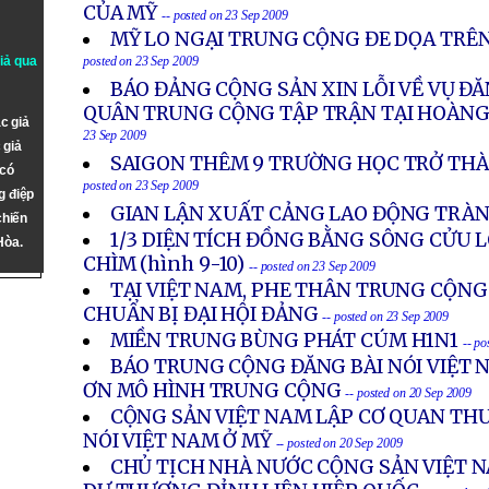
CỦA MỸ
-- posted on 23 Sep 2009
MỸ LO NGẠI TRUNG CỘNG ĐE DỌA TRÊ
giả qua
posted on 23 Sep 2009
BÁO ĐẢNG CỘNG SẢN XIN LỖI VỀ VỤ ĐĂ
QUÂN TRUNG CỘNG TẬP TRẬN TẠI HOÀNG
c giả
23 Sep 2009
 giả
SAIGON THÊM 9 TRƯỜNG HỌC TRỞ THÀ
 có
posted on 23 Sep 2009
g điệp
GIAN LẬN XUẤT CẢNG LAO ĐỘNG TRÀN
chiến
1/3 DIỆN TÍCH ĐỒNG BẰNG SÔNG CỬU 
Hòa.
CHÌM (hình 9-10)
-- posted on 23 Sep 2009
TẠI VIỆT NAM, PHE THÂN TRUNG CỘNG
CHUẨN BỊ ĐẠI HỘI ĐẢNG
-- posted on 23 Sep 2009
MIỀN TRUNG BÙNG PHÁT CÚM H1N1
-- p
BÁO TRUNG CỘNG ĐĂNG BÀI NÓI VIỆT 
ƠN MÔ HÌNH TRUNG CỘNG
-- posted on 20 Sep 2009
CỘNG SẢN VIỆT NAM LẬP CƠ QUAN THƯ
NÓI VIỆT NAM Ở MỸ
-- posted on 20 Sep 2009
CHỦ TỊCH NHÀ NƯỚC CỘNG SẢN VIỆT 