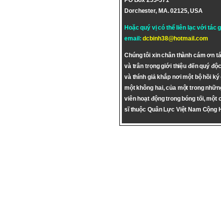
PO Box 255-571
Dorchester, MA. 02125, USA
Hoặc quý vị có thể liên lạc với tác 
email:
dcbinh38@hotmail.com
Chúng tôi xin chân thành cám ơn tá
và trân trọng giới thiệu đến quý độc
và thính giả khắp nơi một bộ hồi ký
một không hai, của một trong nhữn
viên hoạt động trong bóng tối, một 
sĩ thuộc Quân Lực Việt Nam Cộng 