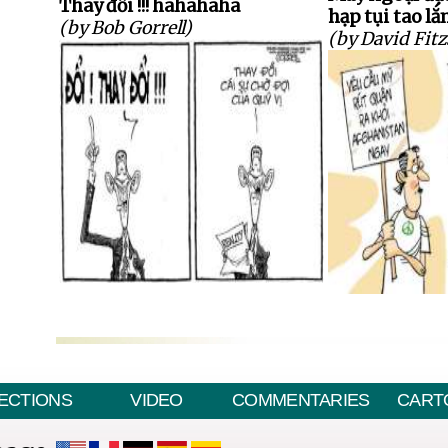
Thay đổi !!! hahahaha
hạp tụi tao lắ
(by Bob Gorrell)
(by David Fi
ECTIONS
VIDEO
COMMENTARIES
CART