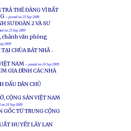
 TRẢ THẺ ĐẢNG VÌ BẤT
NG
-- posted on 25 Sep 2009
NH SƯ ĐOÀN 2 VÀ SƯ
sted on 25 Sep 2009
, chánh văn phòng
Sep 2009
 TẠI CHÙA BÁT NHÃ
--
 VIỆT NAM
-- posted on 24 Sep 2009
ÙM GIA ĐÌNH CÁC NHÀ
NH ĐẤU DÂN CHỦ
TỜ, CỘNG SẢN VIỆT NAM
d on 24 Sep 2009
ỒN GỐC TỪ TRUNG CỘNG
XUẤT HUYẾT LÂY LAN