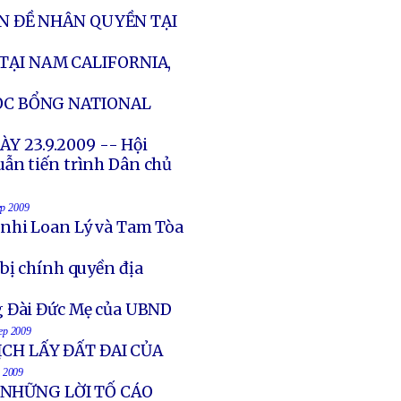
ẤN ĐỀ NHÂN QUYỀN TẠI
TẠI NAM CALIFORNIA,
HỌC BỔNG NATIONAL
Y 23.9.2009 -- Hội
uẫn tiến trình Dân chủ
ep 2009
 nhi Loan Lý và Tam Tòa
bị chính quyền địa
ng Đài Đức Mẹ của UBND
Sep 2009
CH LẤY ĐẤT ĐAI CỦA
p 2009
NHỮNG LỜI TỐ CÁO