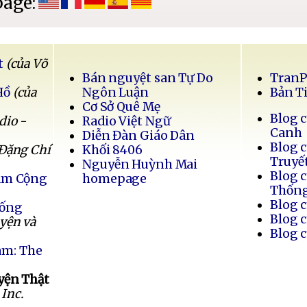
page:
t
(của Võ
Bán nguyệt san Tự Do
Tran
Hồ
(của
Ngôn Luận
Bản T
Cơ Sở Quê Mẹ
Blog 
dio -
Radio Việt Ngữ
Canh
Diễn Đàn Giáo Dân
Blog 
 Đặng Chí
Khối 8406
Truyế
Nguyễn Huỳnh Mai
Blog 
Nam Cộng
homepage
Thốn
Blog 
Sống
Blog 
uyện và
Blog 
am: The
yện Thật
Inc.