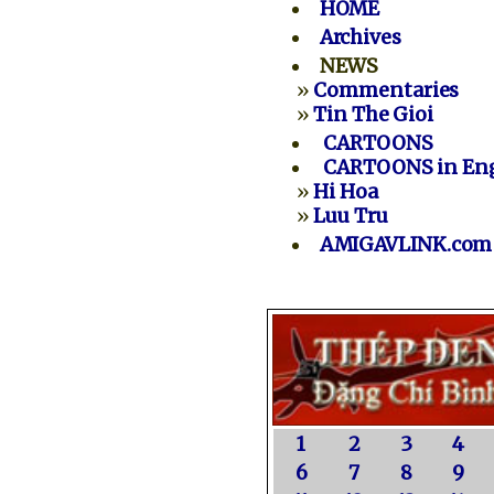
HOME
Archives
NEWS
»
Commentaries
»
Tin The Gioi
CARTOONS
CARTOONS in Eng
»
Hi Hoa
»
Luu Tru
AMIGAVLINK.com
1
2
3
4
6
7
8
9