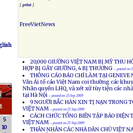
[
print
]
FreeVietNews
lish
20,000 GIƯỜNG VIỆT NAM BỊ MỸ THU HỒ
HỢP BỊ GÃY GIƯỜNG, 4 BỊ THƯƠNG
-- posted on 
THÔNG CÁO BÁO CHÍ LÀM TẠI GENEVE N
Văn Ái tố cáo Việt Nam coi thường các khu
Nhân quyền LHQ, và xét xử tùy tiện các nh
tại Hà Nội
-- posted on 25 Sep 2009
9 NGƯỜI BẮC HÀN XIN TỊ NẠN TRONG T
VIỆT NAM
-- posted on 25 Sep 2009
CÁCH CHỨC TỔNG BIÊN TẬP BÁO ĐIỆN
5
VIỆT NAM
-- posted on 25 Sep 2009
10
THÂN NHÂN CÁC NHÀ DÂN CHỦ VIỆT NA