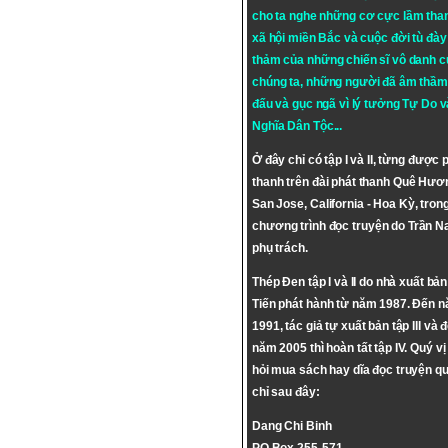
cho ta nghe những cơ cực lầm tha
xã hội miền Bắc và cuộc đời tù đày 
thảm của những chiến sĩ vô danh c
chúng ta, những người đã âm thầm
đấu và gục ngã vì lý tưởng
Tự Do
v
Nghĩa Dân Tộc
...
Ở đây chỉ có tập I và II, từng được 
thanh trên đài phát thanh Quê Hươ
San Jose, California - Hoa Kỳ, tron
chương trình đọc truyện do Trần 
phụ trách.
Thép Đen tập I và II do nhà xuất bả
Tiến phát hành từ năm 1987. Đến 
1991, tác giả tự xuất bản tập III và 
năm 2005 thì hoàn tất tập IV. Quý vị
hỏi mua sách hay dĩa đọc truyện qu
chỉ sau đây:
Dang Chi Binh