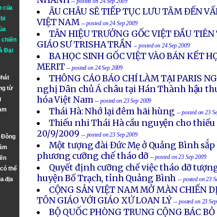
NHANH
-- posted on 24 Sep 2009
n của
ÂU CHÂU SẼ TIẾP TỤC LƯU TÂM ĐẾN V
bi
VIỆT NAM
-- posted on 24 Sep 2009
ủa
TÂN HIỆU TRƯỞNG GỐC VIỆT ĐẦU TIÊN 
 chiến
GIÁO SƯ TRISHA TRẦN
-- posted on 24 Sep 2009
à
Đại
BA HỌC SINH GỐC VIỆT VÀO BÁN KẾT 
MERIT
-- posted on 24 Sep 2009
THÔNG CÁO BÁO CHÍ LÀM TẠI PARIS NGÀ
phát
nghị Dân chủ Á châu tại Hán Thành hậu th
ng từ
hóa Việt Nam
g
-- posted on 23 Sep 2009
Nam
Thái Hà: Nhớ lại đêm hãi hùng
-- posted on 23 S
Thiếu nhi Thái Hà cầu nguyện cho thiếu
20/9/2009
-- posted on 23 Sep 2009
n Đông
Một tượng đài Đức Mẹ ở Quảng Bình sắp 
năm
phương cưỡng chế tháo dỡ
-- posted on 23 Sep 2009
đến
Quyết định cưỡng chế việc tháo dỡ tượ
 có thể
huyện Bố Trạch, tỉnh Quảng Bình
a địa
-- posted on 23 
CỘNG SẢN VIỆT NAM MỞ MÀN CHIẾN DỊ
TÔN GIÁO VỚI GIÁO XỨ LOAN LÝ
-- posted on 23 Se
BỘ QUỐC PHÒNG TRUNG CỘNG BÁC BỎ 