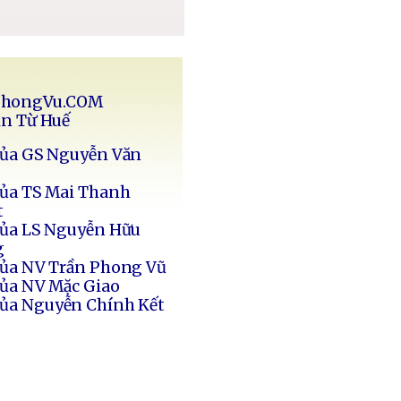
PhongVu.COM
in Từ Huế
của GS Nguyễn Văn
của TS Mai Thanh
t
của LS Nguyễn Hữu
g
của NV Trần Phong Vũ
của NV Mặc Giao
của Nguyễn Chính Kết