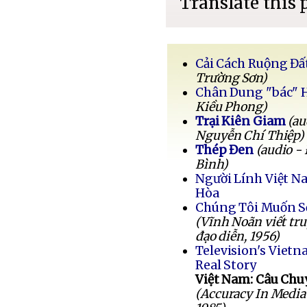
Translate this 
Cải Cách Ruộng Đấ
Trường Sơn)
Chân Dung "bác" 
Kiều Phong)
Trại Kiên Giam
(au
Nguyễn Chí Thiệp)
Thép Đen
(audio -
Bình)
Người Lính Việt 
Hòa
Chúng Tôi Muốn 
(Vĩnh Noãn viết tr
đạo diễn, 1956)
Television's Vietn
Real Story
Việt Nam: Câu Chu
(Accuracy In Media 