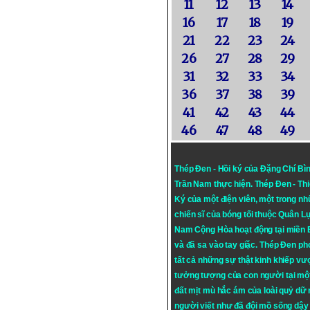
11
12
13
14
16
17
18
19
21
22
23
24
26
27
28
29
31
32
33
34
36
37
38
39
41
42
43
44
46
47
48
49
Thép Đen - Hồi ký của Đặng Chí Bì
Trần Nam thực hiện.
Thép Đen
- Th
Ký của một điện viên, một trong n
chiến sĩ của bóng tối thuộc Quân L
Nam Cộng Hòa hoạt động tại miền
và đã sa vào tay giặc. Thép Đen ph
tất cả những sự thật kinh khiếp vượ
tưởng tượng của con người tại mộ
đất mịt mù hắc ám của loài quỷ dữ
người viết như đã đội mồ sống dậy