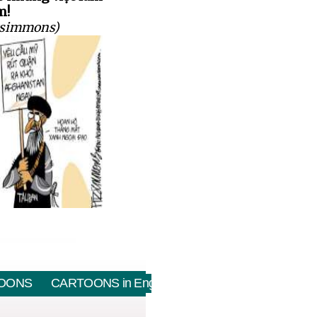
m!
tzsimmons)
OONS
CARTOONS in English