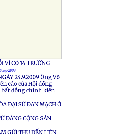
I VÌ CÓ 14 TRƯỜNG
26 Sep 2009
GÀY 24.9.2009 Ông Võ
yến cáo của Hội đồng
à bất đồng chính kiến
ÒA ĐẠI SỨ ĐAN MẠCH Ở
 TỬ ĐẢNG CỘNG SẢN
M GỬI THƯ ĐẾN LIÊN