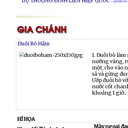
DỰ THƯỢNG ĐỈNH LIÊN HIỆP QUỐC
-- posted on
Đuôi Bò Hầm
1. Đuôi bò làm
nướng vàng, rử
một, cho vào n
sả và gừng đun
Ướp đuôi bò vớ
nước cốt chanh
khoảng 1 giờ...
HÍ HỌA
Mày ngoại đạ