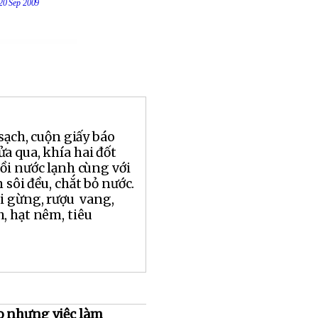
 20 Sep 2009
 sạch, cuộn giấy báo
a qua, khía hai đốt
ồi nước lạnh cùng với
 sôi đều, chắt bỏ nước.
i gừng, rượu vang,
, hạt nêm, tiêu
o nhưng việc làm