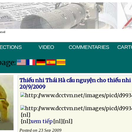
ated
ECTIONS
VIDEO
COMMENTARIES
CART
page:
Thiếu nhi Thái Hà cầu nguyện cho thiếu nhi
20/9/2009
{nl}
{nl}
xem tiếp
{nl}{nl}
Posted on 23 Sep 2009