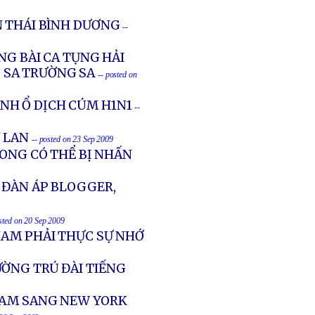
N THÁI BÌNH DƯƠNG
--
NG BÀI CA TỤNG HẢI
 SA TRƯỜNG SA
-- posted on
NH Ổ DỊCH CÚM H1N1
--
 LAN
-- posted on 23 Sep 2009
LONG CÓ THỂ BỊ NHẤN
 ĐÀN ÁP BLOGGER,
osted on 20 Sep 2009
NAM PHẢI THỰC SỰ NHỚ
ỜNG TRÚ ĐÀI TIẾNG
NAM SANG NEW YORK