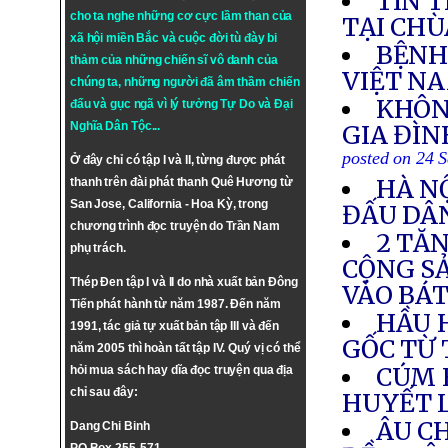
TIN 
cho ta nghe những cơ cực lầm than của
TẠI CHÙ
xã hội miền Bắc và cuộc đời tù đày bi
BỆNH
thảm của những chiến sĩ vô danh của
VIỆT N
chúng ta, những người đã âm thầm chiến
KHÔN
đấu và gục ngã vì lý tưởng
Tự Do
và
Đại
Nghĩa Dân Tộc
...
GIA ĐÌN
posted on 24 
Ở đây chỉ có tập I và II, từng được phát
HÀ N
thanh trên đài phát thanh Quê Hương từ
San Jose, California - Hoa Kỳ, trong
ĐẤU DÂ
chương trình đọc truyện do Trần Nam
2 TĂN
phụ trách.
CỘNG S
Thép Đen tập I và II do nhà xuất bản Đông
VÀO BÁ
Tiến phát hành từ năm 1987. Đến năm
HẦU 
1991, tác giả tự xuất bản tập III và đến
GỐC TỪ
năm 2005 thì hoàn tất tập IV. Quý vị có thể
CÚM 
hỏi mua sách hay dĩa đọc truyện qua địa
chỉ sau đây:
HUYẾT 
ÂU C
Dang Chi Binh