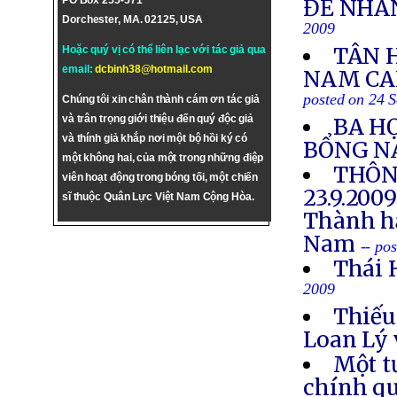
PO Box 255-571
ĐỀ NHÂ
Dorchester, MA. 02125, USA
2009
TÂN 
Hoặc quý vị có thể liên lạc với tác giả qua
email:
dcbinh38@hotmail.com
NAM CAL
posted on 24 
Chúng tôi xin chân thành cám ơn tác giả
và trân trọng giới thiệu đến quý độc giả
BA HỌ
và thính giả khắp nơi một bộ hồi ký có
BỔNG N
một không hai, của một trong những điệp
THÔN
viên hoạt động trong bóng tối, một chiến
23.9.200
sĩ thuộc Quân Lực Việt Nam Cộng Hòa.
Thành hậ
Nam
-- po
Thái 
2009
Thiếu
Loan Lý 
Một t
chính qu