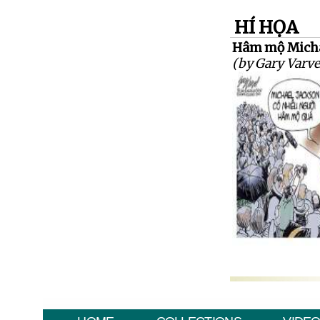
HÍ HỌA
Hâm mộ Michae
(by Gary Varve