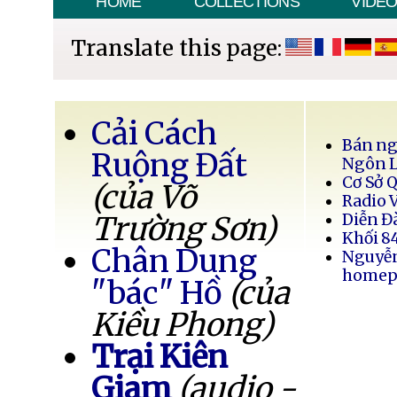
HOME
COLLECTIONS
VIDE
Translate this page:
Cải Cách
Bán ng
Ruộng Đất
Ngôn 
Cơ Sở 
(của Võ
Radio 
Trường Sơn)
Diễn Đ
Khối 8
Chân Dung
Nguyễ
homep
"bác" Hồ
(của
Kiều Phong)
Trại Kiên
Giam
(audio -