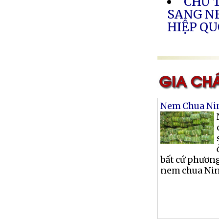
CHỦ 
SANG N
HIỆP Q
Nem Chua Ni
bất cứ phương
nem chua Nin