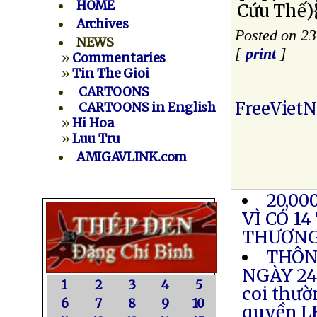
HOME
Cứu Thế){
Archives
Posted on 23
NEWS
[
print
]
»
Commentaries
»
Tin The Gioi
CARTOONS
FreeViet
CARTOONS in English
»
Hi Hoa
»
Luu Tru
AMIGAVLINK.com
20,00
VÌ CÓ 1
THƯƠN
THÔN
NGÀY 24.
1
2
3
4
5
coi thườ
6
7
8
9
10
quyền LH