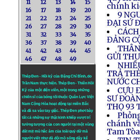
11
12
13
14
15
chính ki
16
17
18
19
20
9 NG
21
22
23
24
25
ĐẠI SỨ 
26
27
28
29
30
CÁCH
31
32
33
34
35
ĐẢNG C
36
37
38
39
40
THÂN
41
42
43
44
45
GỬI THƯ
46
47
48
49
NHIỀ
TRẢ THẺ
Thép Đen - Hồi ký của Đặng Chí Bình
, do
NƯỚC C
Trần Nam thực hiện.
Thép Đen
- Thiên Hồi
CỰU 
Ký của một điện viên, một trong những
SƯ ĐOÀN
chiến sĩ của bóng tối thuộc Quân Lực Việt
Nam Cộng Hòa hoạt động tại miền Bắc
THỌ 93 
và đã sa vào tay giặc. Thép Đen phơi bày
Phỏng
tất cả những sự thật kinh khiếp vượt trí
chánh v
tưởng tượng của con người tại một vùng
Tam Tò
đất mịt mù hắc ám của loài quỷ dữ mà
người viết như đã đội mồ sống dậy kể