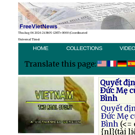
FreeVietNews
Thu Aug 06 2026 21:38:05 GMT+0000 (Coordinated
Universal Time)
HOME
COLLECTIONS
VIDE
Translate this page:
Quyết địn
Ðức Mẹ c
Bình
Quyết địn
Ðức Mẹ c
Bình
(<= 
{nl}(tài 