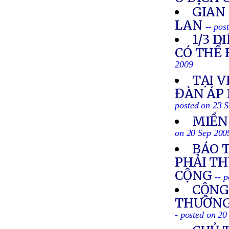
GIAN
LAN
-- pos
1/3 
CÓ THỂ 
2009
TẠI 
ĐÀN ÁP 
posted on 23 
MIỀN
on 20 Sep 200
BÁO 
PHẢI T
CỘNG
-- 
CỘNG
THƯỜNG 
- posted on 20