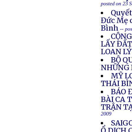
posted on 23 
Quyết
Đức Mẹ 
Bình
-- po
CỘNG
LẤY ĐẤT
LOAN LÝ
BỘ Q
NHỮNG L
MỸ L
THÁI B
BÁO 
BÀI CA 
TRẬN T
2009
SAIG
Ổ DỊCH 