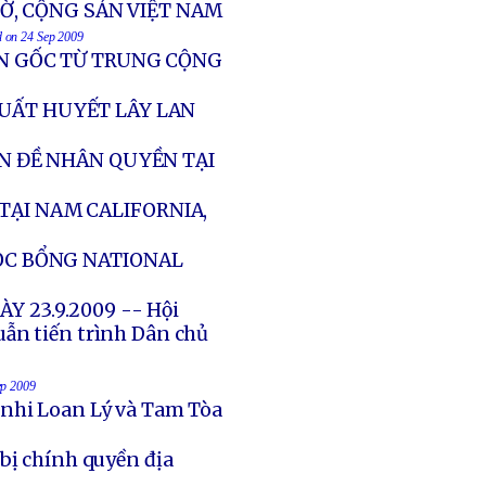
TỜ, CỘNG SẢN VIỆT NAM
d on 24 Sep 2009
ỒN GỐC TỪ TRUNG CỘNG
XUẤT HUYẾT LÂY LAN
ẤN ĐỀ NHÂN QUYỀN TẠI
TẠI NAM CALIFORNIA,
HỌC BỔNG NATIONAL
Y 23.9.2009 -- Hội
uẫn tiến trình Dân chủ
ep 2009
 nhi Loan Lý và Tam Tòa
bị chính quyền địa