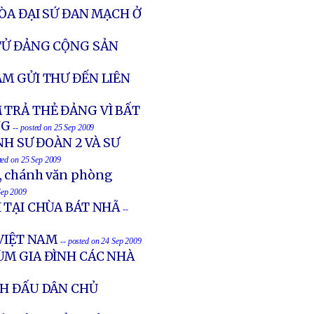
ÒA ĐẠI SỨ ĐAN MẠCH Ở
 TỬ ĐẢNG CỘNG SẢN
M GỬI THƯ ĐẾN LIÊN
 TRẢ THẺ ĐẢNG VÌ BẤT
NG
-- posted on 25 Sep 2009
NH SƯ ĐOÀN 2 VÀ SƯ
sted on 25 Sep 2009
, chánh văn phòng
Sep 2009
 TẠI CHÙA BÁT NHÃ
--
 VIỆT NAM
-- posted on 24 Sep 2009
ÙM GIA ĐÌNH CÁC NHÀ
NH ĐẤU DÂN CHỦ