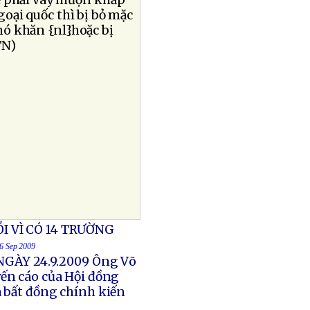
ẽ phải vay mượn khắp
ngoại quốc thì bị bỏ mặc
ó khăn {nl}hoặc bị
TN)
I VÌ CÓ 14 TRƯỜNG
26 Sep 2009
GÀY 24.9.2009 Ông Võ
yến cáo của Hội đồng
à bất đồng chính kiến