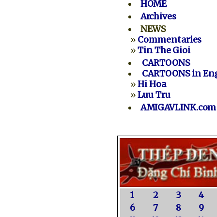
HOME
Archives
NEWS
»
Commentaries
»
Tin The Gioi
CARTOONS
CARTOONS in Eng
»
Hi Hoa
»
Luu Tru
AMIGAVLINK.com
1
2
3
4
6
7
8
9