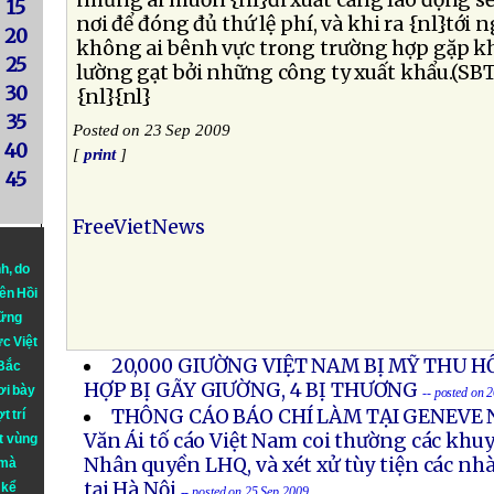
những ai muốn {nl}đi xuất cảng lao động s
15
nơi để đóng đủ thứ lệ phí, và khi ra {nl}tới 
20
không ai bênh vực trong trường hợp gặp kh
25
lường gạt bởi những công ty xuất khẩu.(SB
30
{nl}{nl}
35
Posted on 23 Sep 2009
40
[
print
]
45
FreeVietNews
nh
, do
iên Hồi
hững
ực Việt
20,000 GIƯỜNG VIỆT NAM BỊ MỸ THU HỒ
 Bắc
HỢP BỊ GÃY GIƯỜNG, 4 BỊ THƯƠNG
ơi bày
-- posted on 
THÔNG CÁO BÁO CHÍ LÀM TẠI GENEVE N
t trí
Văn Ái tố cáo Việt Nam coi thường các khu
t vùng
Nhân quyền LHQ, và xét xử tùy tiện các nh
 mà
tại Hà Nội
 kể
-- posted on 25 Sep 2009