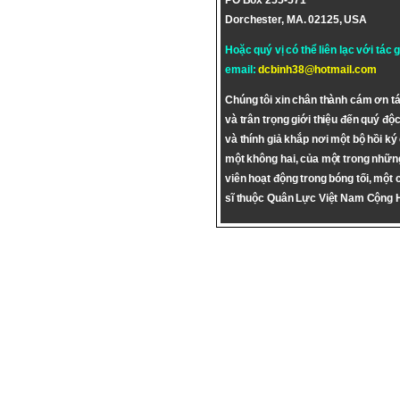
PO Box 255-571
Dorchester, MA. 02125, USA
Hoặc quý vị có thể liên lạc với tác 
email:
dcbinh38@hotmail.com
Chúng tôi xin chân thành cám ơn tá
và trân trọng giới thiệu đến quý độc
và thính giả khắp nơi một bộ hồi ký
một không hai, của một trong nhữn
viên hoạt động trong bóng tối, một 
sĩ thuộc Quân Lực Việt Nam Cộng 