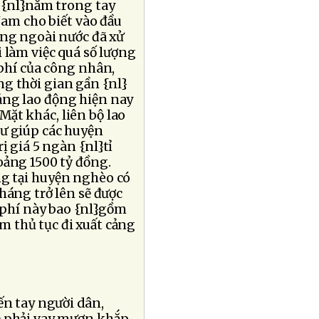
 {nl}nằm trong tay
Nam cho biết vào đầu
ộng ngoài nước đã xử
 làm việc quá số lượng
}phí của công nhân,
g thời gian gần {nl}
ảng lao động hiện nay
Mặt khác, liên bộ lao
tư giúp các huyện
 giá 5 ngàn {nl}tỉ
oảng 1500 tỷ đồng.
ng tại huyện nghèo có
háng trở lên sẽ được
h phí này bao {nl}gồm
àm thủ tục đi xuất cảng
ến tay người dân,