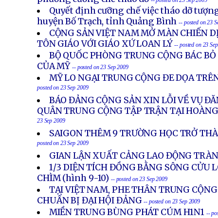
-- posted on 23 Sep 2009
Quyết định cưỡng chế việc tháo dỡ tượ
huyện Bố Trạch, tỉnh Quảng Bình
-- posted on 23 
CỘNG SẢN VIỆT NAM MỞ MÀN CHIẾN DỊ
TÔN GIÁO VỚI GIÁO XỨ LOAN LÝ
-- posted on 23 Se
BỘ QUỐC PHÒNG TRUNG CỘNG BÁC BỎ 
CỦA MỸ
-- posted on 23 Sep 2009
MỸ LO NGẠI TRUNG CỘNG ĐE DỌA TRÊ
posted on 23 Sep 2009
BÁO ĐẢNG CỘNG SẢN XIN LỖI VỀ VỤ ĐĂ
QUÂN TRUNG CỘNG TẬP TRẬN TẠI HOÀNG
23 Sep 2009
SAIGON THÊM 9 TRƯỜNG HỌC TRỞ THÀ
posted on 23 Sep 2009
GIAN LẬN XUẤT CẢNG LAO ĐỘNG TRÀN
1/3 DIỆN TÍCH ĐỒNG BẰNG SÔNG CỬU 
CHÌM (hình 9-10)
-- posted on 23 Sep 2009
TẠI VIỆT NAM, PHE THÂN TRUNG CỘNG
CHUẨN BỊ ĐẠI HỘI ĐẢNG
-- posted on 23 Sep 2009
MIỀN TRUNG BÙNG PHÁT CÚM H1N1
-- p