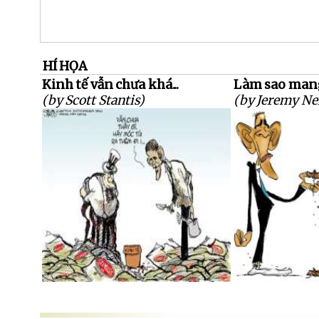
HÍ HỌA
Kinh tế vẫn chưa khá...
Làm sao mang
(by Scott Stantis)
(by Jeremy Nel