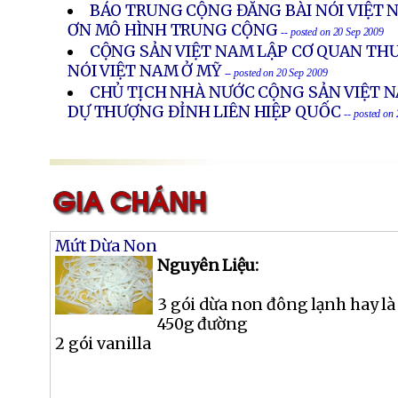
BÁO TRUNG CỘNG ĐĂNG BÀI NÓI VIỆT 
ƠN MÔ HÌNH TRUNG CỘNG
-- posted on 20 Sep 2009
CỘNG SẢN VIỆT NAM LẬP CƠ QUAN THƯ
NÓI VIỆT NAM Ở MỸ
-- posted on 20 Sep 2009
CHỦ TỊCH NHÀ NƯỚC CỘNG SẢN VIỆT 
DỰ THƯỢNG ĐỈNH LIÊN HIỆP QUỐC
-- posted on
Mứt Dừa Non
Nguyên Liệu:
3 gói dừa non đông lạnh hay là
450g đường
2 gói vanilla