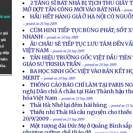
2 TĂNG SĨ BÁT NHÃ BỊ TỊCH THU GIẤY 
MỞ ĐỢT TẤN CÔNG MỚI VÀO BÁT NHÃ
-- poste
HẦU HẾT HÀNG GIẢ Ở HÀ NỘI CÓ NGU
giả qua
-- posted on 24 Sep 2009
CÚM H1N1 TIẾP TỤC BÙNG PHÁT, SỐT 
c giả
NHANH
-- posted on 24 Sep 2009
 giả
ÂU CHÂU SẼ TIẾP TỤC LƯU TÂM ĐẾN V
 có
VIỆT NAM
-- posted on 24 Sep 2009
g điệp
TÂN HIỆU TRƯỞNG GỐC VIỆT ĐẦU TIÊN 
chiến
GIÁO SƯ TRISHA TRẦN
-- posted on 24 Sep 2009
Hòa.
BA HỌC SINH GỐC VIỆT VÀO BÁN KẾT 
MERIT
-- posted on 24 Sep 2009
THÔNG CÁO BÁO CHÍ LÀM TẠI PARIS NGÀ
nghị Dân chủ Á châu tại Hán Thành hậu th
hóa Việt Nam
-- posted on 23 Sep 2009
Thái Hà: Nhớ lại đêm hãi hùng
-- posted on 23 S
Thiếu nhi Thái Hà cầu nguyện cho thiếu
20/9/2009
-- posted on 23 Sep 2009
Một tượng đài Đức Mẹ ở Quảng Bình sắp 
phương cưỡng chế tháo dỡ