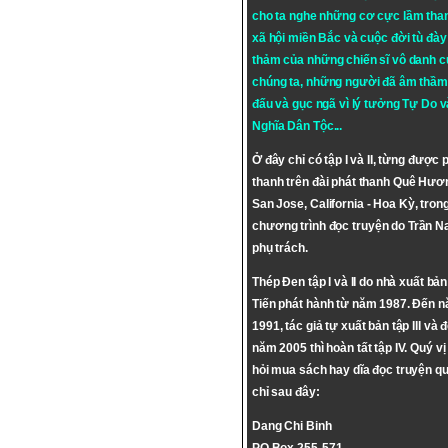
cho ta nghe những cơ cực lầm tha
xã hội miền Bắc và cuộc đời tù đày 
thảm của những chiến sĩ vô danh c
chúng ta, những người đã âm thầm
đấu và gục ngã vì lý tưởng
Tự Do
v
Nghĩa Dân Tộc
...
Ở đây chỉ có tập I và II, từng được 
thanh trên đài phát thanh Quê Hươ
San Jose, California - Hoa Kỳ, tron
chương trình đọc truyện do Trần 
phụ trách.
Thép Đen tập I và II do nhà xuất bả
Tiến phát hành từ năm 1987. Đến 
1991, tác giả tự xuất bản tập III và 
năm 2005 thì hoàn tất tập IV. Quý vị
hỏi mua sách hay dĩa đọc truyện qu
chỉ sau đây:
Dang Chi Binh