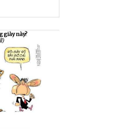
 giày này?
l)