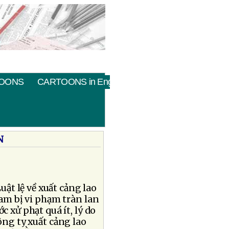
OONS
CARTOONS in English
N
uật lệ về xuất cảng lao
am bị vi phạm tràn lan
c xử phạt quá ít, lý do
ông ty xuất cảng lao