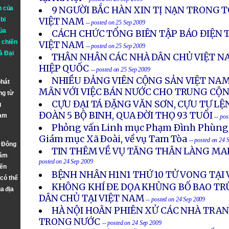
n của
9 NGƯỜI BẮC HÀN XIN TỊ NẠN TRONG T
bi
VIỆT NAM
-- posted on 25 Sep 2009
ủa
CÁCH CHỨC TỔNG BIÊN TẬP BÁO ĐIỆN
 chiến
VIỆT NAM
-- posted on 25 Sep 2009
à
Đại
THÂN NHÂN CÁC NHÀ DÂN CHỦ VIỆT NA
HIỆP QUỐC
-- posted on 25 Sep 2009
NHIỀU ĐẢNG VIÊN CỘNG SẢN VIỆT NAM
phát
MÃN VỚI VIỆC BÁN NƯỚC CHO TRUNG CỘ
ng từ
CỰU ĐẠI TÁ ĐẶNG VĂN SƠN, CỰU TƯ LỆ
g
ĐOÀN 5 BỘ BINH, QUA ĐỜI THỌ 93 TUỔI
Nam
-- po
Phỏng vấn Linh mục Phạm Ðình Phùng
Giám mục Xã Ðoài, về vụ Tam Tòa
-- posted on 24 
n Đông
TIN THÊM VỀ VỤ TĂNG THÂN LÀNG MAI
năm
posted on 24 Sep 2009
đến
BỆNH NHÂN H1N1 THỨ 10 TỬ VONG TẠI
 có thể
KHÔNG KHÍ ĐE DỌA KHỦNG BỐ BAO TR
a địa
DÂN CHỦ TẠI VIỆT NAM
-- posted on 24 Sep 2009
HÀ NỘI HOÃN PHIÊN XỬ CÁC NHÀ TRA
TRONG NƯỚC
-- posted on 24 Sep 2009