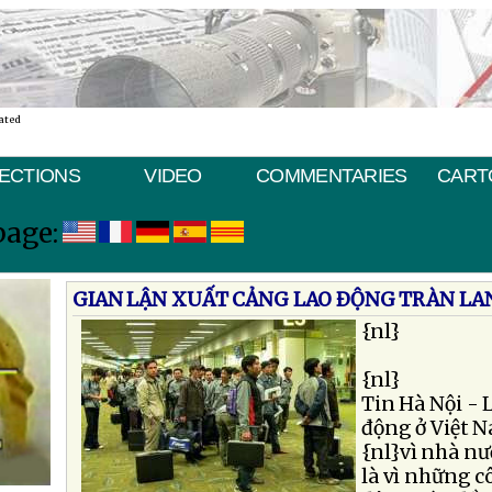
ated
ECTIONS
VIDEO
COMMENTARIES
CART
page:
GIAN LẬN XUẤT CẢNG LAO ÐỘNG TRÀN LA
{nl}
{nl}
Tin Hà Nội - L
động ở Việt N
{nl}vì nhà nướ
là vì những c