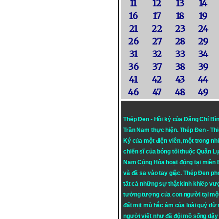
11
12
13
14
16
17
18
19
21
22
23
24
26
27
28
29
31
32
33
34
36
37
38
39
41
42
43
44
46
47
48
49
Thép Đen - Hồi ký của Đặng Chí Bì
Trần Nam thực hiện.
Thép Đen
- Th
Ký của một điện viên, một trong n
chiến sĩ của bóng tối thuộc Quân L
Nam Cộng Hòa hoạt động tại miền
và đã sa vào tay giặc. Thép Đen ph
tất cả những sự thật kinh khiếp vượ
tưởng tượng của con người tại mộ
đất mịt mù hắc ám của loài quỷ dữ
người viết như đã đội mồ sống dậy