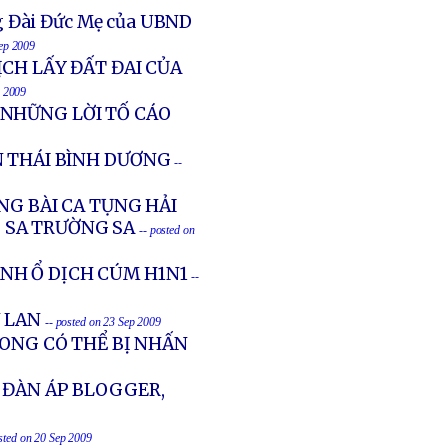
ng Đài Đức Mẹ của UBND
Sep 2009
CH LẤY ĐẤT ĐAI CỦA
p 2009
NHỮNG LỜI TỐ CÁO
N THÁI BÌNH DƯƠNG
--
NG BÀI CA TỤNG HẢI
 SA TRƯỜNG SA
-- posted on
NH Ổ DỊCH CÚM H1N1
--
 LAN
-- posted on 23 Sep 2009
LONG CÓ THỂ BỊ NHẤN
 ĐÀN ÁP BLOGGER,
osted on 20 Sep 2009