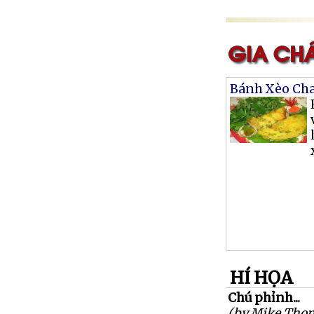
Bánh Xèo Ch
HÍ HỌA
Chú phỉnh...
(by Mike Tho