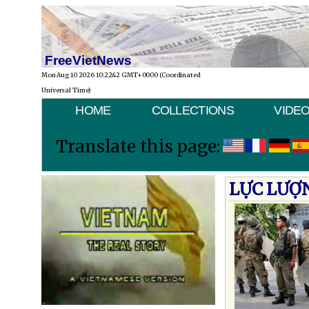
FreeVietNews
Mon Aug 10 2026 10:22:42 GMT+0000 (Coordinated
Universal Time)
HOME
COLLECTIONS
VIDE
Translate this page:
LỰC LƯỢ