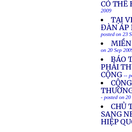
CÓ THỂ 
2009
TẠI 
ĐÀN ÁP 
posted on 23 
MIỀN
on 20 Sep 200
BÁO 
PHẢI T
CỘNG
-- 
CỘNG
THƯỜNG 
- posted on 20
CHỦ 
SANG N
HIỆP Q