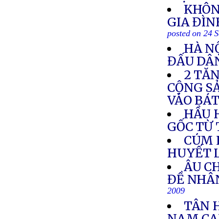
KHÔN
GIA ĐÌN
posted on 24 
HÀ N
ĐẤU DÂ
2 TĂN
CỘNG S
VÀO BÁ
HẦU 
GỐC TỪ
CÚM 
HUYẾT 
ÂU C
ĐỀ NHÂ
2009
TÂN 
NAM CAL