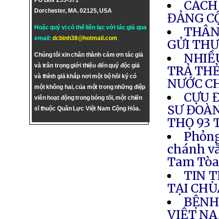
PO Box 255-571
CÁCH
Dorchester, MA. 02125, USA
ĐẢNG C
Hoặc quý vị có thể liên lạc với tác giả qua
THÂN
email:
dcbinh38@hotmail.com
GỬI THƯ
NHIỀ
Chúng tôi xin chân thành cám ơn tác giả
và trân trọng giới thiệu đến quý độc giả
TRẢ THẺ
và thính giả khắp nơi một bộ hồi ký có
NƯỚC C
một không hai, của một trong những điệp
CỰU 
viên hoạt động trong bóng tối, một chiến
SƯ ĐOÀN
sĩ thuộc Quân Lực Việt Nam Cộng Hòa.
THỌ 93 
Phỏng
chánh v
Tam Tò
TIN 
TẠI CHÙ
BỆNH
VIỆT N