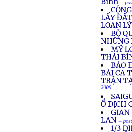
Bình
-- po
CỘNG
LẤY ĐẤT
LOAN LÝ
BỘ Q
NHỮNG L
MỸ L
THÁI B
BÁO 
BÀI CA 
TRẬN T
2009
SAIG
Ổ DỊCH 
GIAN
LAN
-- pos
1/3 