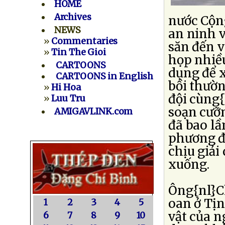
HOME
Archives
nước Cộn
NEWS
an ninh v
»
Commentaries
săn đến 
»
Tin The Gioi
họp nhiều
CARTOONS
dụng để 
CARTOONS in English
bồi thườ
»
Hi Hoa
đội cùng{
»
Luu Tru
soạn cưỡ
AMIGAVLINK.com
đã bao lầ
phương đ
chịu giải
xuống.
Ông{nl}C
oan ở Tịn
1
2
3
4
5
vật của n
6
7
8
9
10