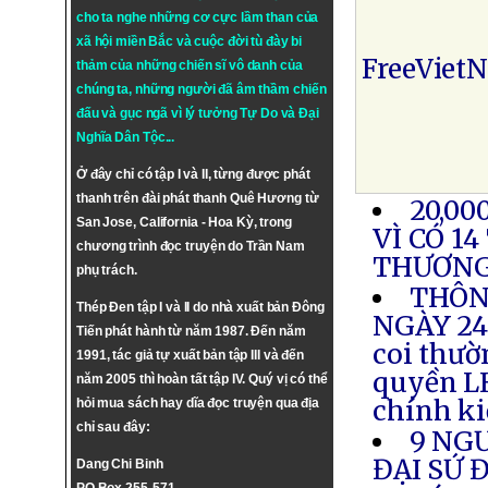
cho ta nghe những cơ cực lầm than của
xã hội miền Bắc và cuộc đời tù đày bi
FreeViet
thảm của những chiến sĩ vô danh của
chúng ta, những người đã âm thầm chiến
đấu và gục ngã vì lý tưởng
Tự Do
và
Đại
Nghĩa Dân Tộc
...
Ở đây chỉ có tập I và II, từng được phát
thanh trên đài phát thanh Quê Hương từ
20,00
San Jose, California - Hoa Kỳ, trong
VÌ CÓ 1
chương trình đọc truyện do Trần Nam
THƯƠN
phụ trách.
THÔN
Thép Đen tập I và II do nhà xuất bản Đông
NGÀY 24.
Tiến phát hành từ năm 1987. Đến năm
coi thườ
1991, tác giả tự xuất bản tập III và đến
quyền LH
năm 2005 thì hoàn tất tập IV. Quý vị có thể
chính ki
hỏi mua sách hay dĩa đọc truyện qua địa
chỉ sau đây:
9 NG
ĐẠI SỨ 
Dang Chi Binh