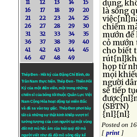
dụng, kh
11
12
13
14
15
là sống 
16
17
18
19
20
việc{nl}n
21
22
23
24
25
chiếm mà
26
27
28
29
30
mướn để k
31
32
33
34
35
cỏ mướn t
36
37
38
39
40
cho biết 
41
42
43
44
45
rút{nl}k
46
47
48
49
họp từ nh
mọi khiế
Thép Đen - Hồi ký của Đặng Chí Bình
, do
người dân
Trần Nam thực hiện.
Thép Đen
- Thiên Hồi
sẽ tiếp t
Ký của một điện viên, một trong những
chiến sĩ của bóng tối thuộc Quân Lực Việt
được{nl}n
Nam Cộng Hòa hoạt động tại miền Bắc
(SBTN)
và đã sa vào tay giặc. Thép Đen phơi bày
{nl}{nl}
tất cả những sự thật kinh khiếp vượt trí
tưởng tượng của con người tại một vùng
Posted on 16
đất mịt mù hắc ám của loài quỷ dữ mà
[
print
]
người viết như đã đội mồ sống dậy kể