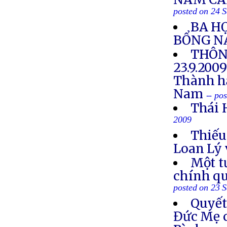
posted on 24 
BA HỌ
BỔNG N
THÔN
23.9.200
Thành hậ
Nam
-- po
Thái 
2009
Thiếu
Loan Lý 
Một t
chính qu
posted on 23 
Quyết
Đức Mẹ 