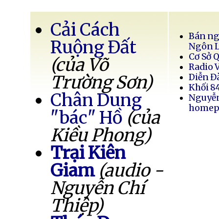
Cải Cách
Bán ng
Ruộng Đất
Ngôn 
Cơ Sở 
(của Võ
Radio 
Trường Sơn)
Diễn Đ
Khối 8
Chân Dung
Nguyễ
homep
"bác" Hồ
(của
Kiều Phong)
Trại Kiên
Giam
(audio -
Nguyễn Chí
Thiệp)