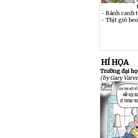
- Bánh canh t
- Thịt giò heo 
HÍ HỌA
Trường đại học
(by Gary Varve