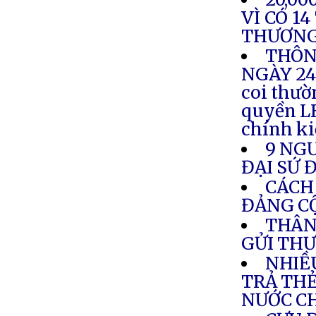
VÌ CÓ 1
THƯƠN
THÔN
NGÀY 24.
coi thườ
quyền LH
chính ki
9 NG
ĐẠI SỨ 
CÁCH
ĐẢNG C
THÂN
GỬI THƯ
NHIỀ
TRẢ THẺ
NƯỚC C