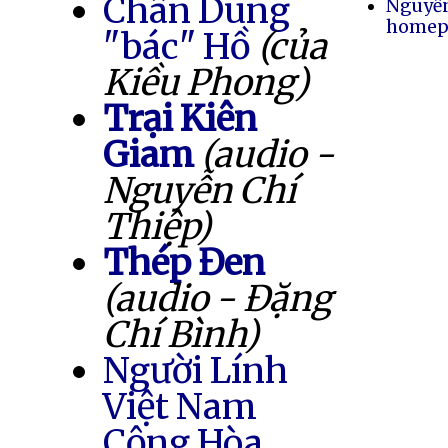
Chân Dung
Nguyễ
homep
"bác" Hồ
(của
Kiều Phong)
Trại Kiên
Giam
(audio -
Nguyễn Chí
Thiệp)
Thép Đen
(audio - Đặng
Chí Bình)
Người Lính
Việt Nam
Cộng Hòa