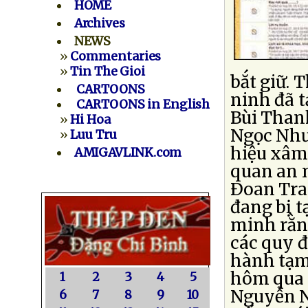
HOME
Archives
NEWS
»
Commentaries
»
Tin The Gioi
bắt giữ. 
CARTOONS
ninh đã t
CARTOONS in English
Bùi Than
»
Hi Hoa
Ngọc Như
»
Luu Tru
hiệu xâm 
AMIGAVLINK.com
quan an 
Ðoan Tra
đang bị t
minh rằn
các quy đ
hành tạm
hôm qua 
1
2
3
4
5
Nguyễn N
6
7
8
9
10