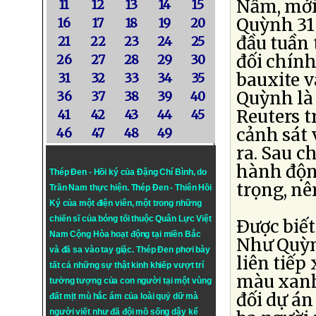
Nấm, mới 
11
12
13
14
15
Quỳnh 31 
16
17
18
19
20
đầu tuần 
21
22
23
24
25
đối chính
26
27
28
29
30
bauxite 
31
32
33
34
35
Quỳnh là
36
37
38
39
40
Reuters t
41
42
43
44
45
cảnh sát 
46
47
48
49
ra. Sau c
hành độn
Thép Đen - Hồi ký của Đặng Chí Bình
, do
trọng, nê
Trần Nam thực hiện.
Thép Đen
- Thiên Hồi
Ký của một điện viên, một trong những
chiến sĩ của bóng tối thuộc Quân Lực Việt
Ðược biết
Nam Cộng Hòa hoạt động tại miền Bắc
Như Quỳn
và đã sa vào tay giặc. Thép Đen phơi bày
liên tiếp
tất cả những sự thật kinh khiếp vượt trí
màu xanh
tưởng tượng của con người tại một vùng
đối dự án
đất mịt mù hắc ám của loài quỷ dữ mà
người viết như đã đội mồ sống dậy kể