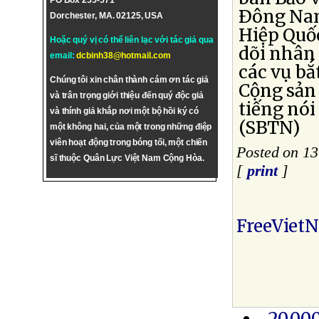
PO Box 255-571
Ðông Nam
Dorchester, MA. 02125, USA
Hiệp Quốc
Hoặc quý vị có thể liên lạc với tác giả qua
dõi nhân
email:
dcbinh38@hotmail.com
các vụ bắ
Chúng tôi xin chân thành cám ơn tác giả
Cộng sản
và trân trọng giới thiệu đến quý độc giả
tiếng nói
và thính giả khắp nơi một bộ hồi ký có
(SBTN)
một không hai, của một trong những điệp
viên hoạt động trong bóng tối, một chiến
Posted on 13
sĩ thuộc Quân Lực Việt Nam Cộng Hòa.
[
print
]
FreeViet
20,00