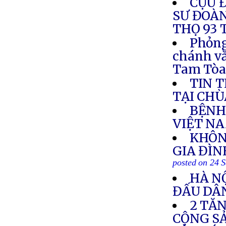
CỰU 
SƯ ĐOÀN
THỌ 93 
Phỏng
chánh v
Tam Tò
TIN 
TẠI CHÙ
BỆNH
VIỆT N
KHÔN
GIA ĐÌN
posted on 24 
HÀ N
ĐẤU DÂ
2 TĂN
CỘNG S