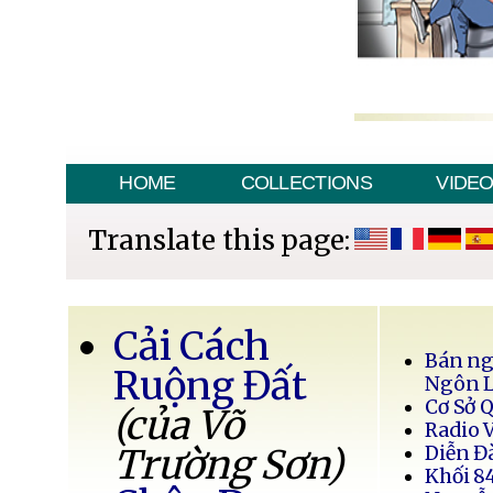
HOME
COLLECTIONS
VIDE
Translate this page:
Cải Cách
Bán ng
Ruộng Đất
Ngôn 
Cơ Sở 
(của Võ
Radio 
Trường Sơn)
Diễn Đ
Khối 8