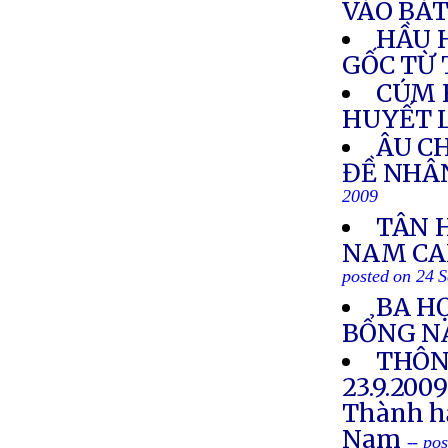
VÀO BÁ
HẦU 
GỐC TỪ
CÚM 
HUYẾT 
ÂU C
ĐỀ NHÂ
2009
TÂN 
NAM CAL
posted on 24 
BA HỌ
BỔNG N
THÔN
23.9.200
Thành hậ
Nam
-- po