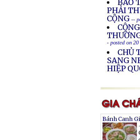
BÁO 
PHẢI T
CỘNG
-- 
CỘNG
THƯỜNG 
- posted on 20
CHỦ 
SANG N
HIỆP Q
Bánh Canh Gi