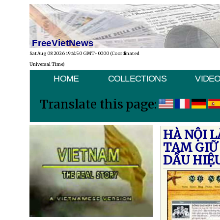
FreeVietNews
Sat Aug 08 2026 19:14:50 GMT+0000 (Coordinated
Universal Time)
HOME
COLLECTIONS
VIDE
Translate this page:
HÀ NỘI L
TẠM GIỮ 
DẤU HIỆ