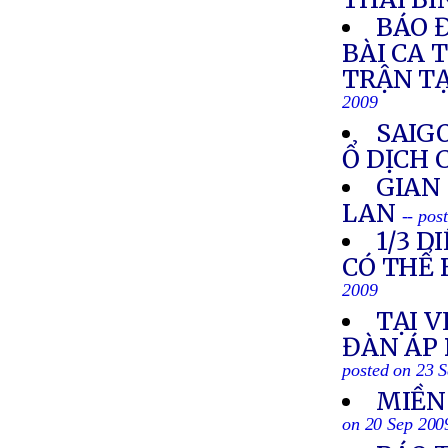
BÁO 
BÀI CA 
TRẬN T
2009
SAIG
Ổ DỊCH 
GIAN
LAN
-- pos
1/3 
CÓ THỂ 
2009
TẠI 
ĐÀN ÁP 
posted on 23 
MIỀN
on 20 Sep 200