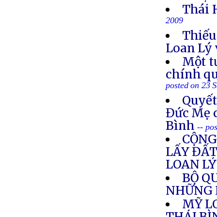
Thái 
2009
Thiếu
Loan Lý 
Một t
chính qu
posted on 23 
Quyết
Đức Mẹ 
Bình
-- po
CỘNG
LẤY ĐẤT
LOAN LÝ
BỘ Q
NHỮNG L
MỸ L
THÁI B