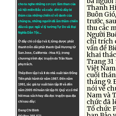
ba người 
cho ta nghe những cơ cực lầm than của
Thanh Hiế
xã hội miền Bắc và cuộc đời tù đày bi
Buôn Gió,
thảm của những chiến sĩ vô danh của
trước, sa
chúng ta, những người đã âm thầm chiến
thu các m
đấu và gục ngã vì lý tưởng
Tự Do
và
Đại
Người Buô
Nghĩa Dân Tộc
...
chỉ trích
Ở đây chỉ có tập I và II, từng được phát
vấn đề Bi
thanh trên đài phát thanh Quê Hương từ
khai thá
San Jose, California - Hoa Kỳ, trong
chương trình đọc truyện do Trần Nam
Trang 31 
phụ trách.
Việt Nam 
cuối thán
Thép Đen tập I và II do nhà xuất bản Đông
Tiến phát hành từ năm 1987. Đến năm
tháng 9. 
1991, tác giả tự xuất bản tập III và đến
nói về ch
năm 2005 thì hoàn tất tập IV. Quý vị có thể
Nam và T
hỏi mua sách hay dĩa đọc truyện qua địa
chức đã l
chỉ sau đây:
Tổ chức P
Dang Chi Binh
ban Bảo v