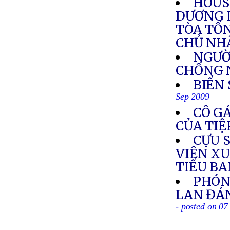
HOUS
DƯƠNG 
TÒA TỔ
CHỦ NHẬ
NGƯỜI
CHỐNG 
BIỂN
Sep 2009
CÔ GÁ
CỦA TIỆ
CỰU S
VIÊN XU
TIỂU B
PHÓNG
LAN ĐÁ
- posted on 07