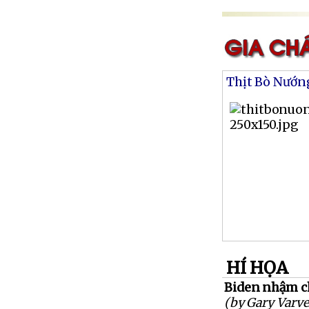
Thịt Bò Nướn
HÍ HỌA
Biden nhậm c
(by Gary Varve