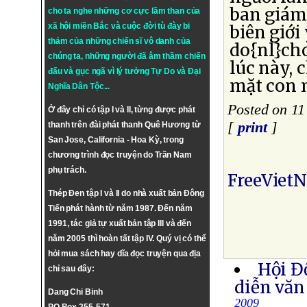
ban giám
cho ta nghe những cơ cực lầm than của
xã hội miền Bắc và cuộc đời tù đày bi
biên giới
thảm của những chiến sĩ vô danh của
do{nl}ch
chúng ta, những người đã âm thầm chiến
lúc này, 
đấu và gục ngã vì lý tưởng
Tự Do
và
Đại
mặt con m
Nghĩa Dân Tộc
...
Posted on 11
Ở đây chỉ có tập I và II, từng được phát
[
print
]
thanh trên đài phát thanh Quê Hương từ
San Jose, California - Hoa Kỳ, trong
chương trình đọc truyện do Trần Nam
phụ trách.
FreeViet
Thép Đen tập I và II do nhà xuất bản Đông
Tiến phát hành từ năm 1987. Đến năm
1991, tác giả tự xuất bản tập III và đến
năm 2005 thì hoàn tất tập IV. Quý vị có thể
hỏi mua sách hay dĩa đọc truyện qua địa
Hội Đ
chỉ sau đây:
diễn văn
Dang Chi Binh
2009