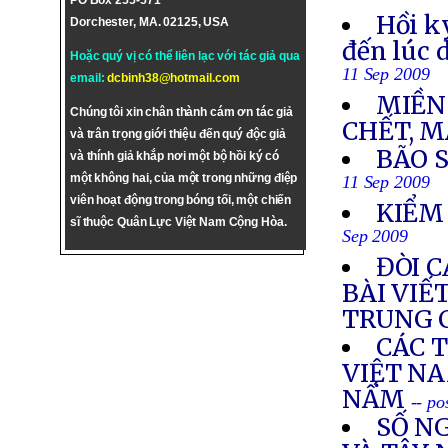
PO Box 255-571
Hồi k
Dorchester, MA. 02125, USA
đến lúc 
Hoặc quý vị có thể liên lạc với tác giả qua
11 Sep 2009
email:
dcbinh38@hotmail.com
MIỀN
Chúng tôi xin chân thành cám ơn tác giả
CHẾT, M
và trân trọng giới thiệu đến quý độc giả
BÃO 
và thính giả khắp nơi một bộ hồi ký có
một không hai, của một trong những điệp
11 Sep 2009
viên hoạt động trong bóng tối, một chiến
KIỂM
sĩ thuộc Quân Lực Việt Nam Cộng Hòa.
Sep 2009
ĐÒI 
BÀI VIẾ
TRUNG 
CÁC 
VIỆT N
NẤM
-- po
SỐ NG