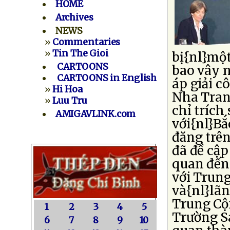
HOME
Archives
NEWS
»
Commentaries
»
Tin The Gioi
bị{nl}mộ
CARTOONS
bao vây n
CARTOONS in English
áp giải c
»
Hi Hoa
Nha Trang
»
Luu Tru
chỉ trích
AMIGAVLINK.com
với{nl}Bắ
đăng trê
đã đề cập
quan đến
với Trung
và{nl}lãn
Trung Cộ
1
2
3
4
5
Trường S
6
7
8
9
10