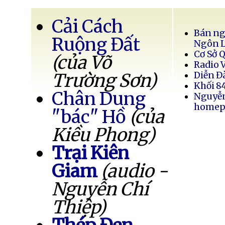
Cải Cách
Bán ng
Ruộng Đất
Ngôn 
Cơ Sở 
(của Võ
Radio 
Trường Sơn)
Diễn Đ
Khối 8
Chân Dung
Nguyễ
homep
"bác" Hồ
(của
Kiều Phong)
Trại Kiên
Giam
(audio -
Nguyễn Chí
Thiệp)