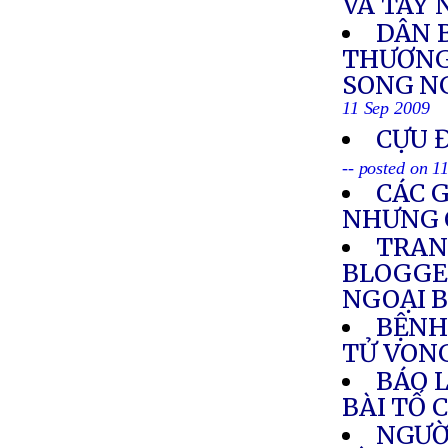
VÀ TÂY
DÂN 
THƯƠNG 
SONG NG
11 Sep 2009
CỰU 
-- posted on 1
CÁC 
NHƯNG 
TRAN
BLOGGE
NGOẠI 
BỆNH
TỬ VON
BÁO 
BÀI TỐ 
NGƯỜI