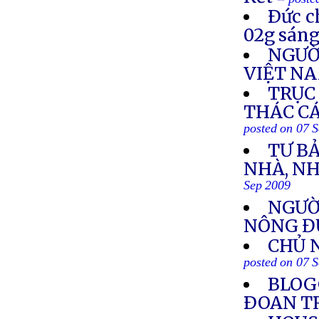
Ðức c
02g sáng
NGƯỜ
VIỆT N
TRỤC
THÁC CÁ
posted on 07 
TƯ B
NHÀ, NH
Sep 2009
NGƯỜI
NÔNG Đ
CHỦ 
posted on 07 
BLOG
ÐOAN T