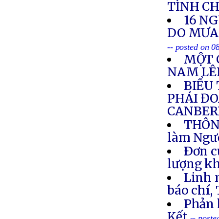
TÌNH C
16 NG
DO MƯA 
-- posted on 0
MỘT 
NAM LÊN
BIỂU
PHÁI ĐO
CANBERR
THÔNG
làm Ngư
Ðơn c
lượng k
Linh 
báo chí, T
Phản 
Kết
-- post