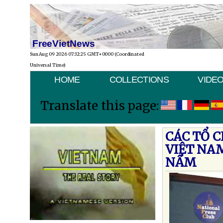
FreeVietNews
Sun Aug 09 2026 07:32:25 GMT+0000 (Coordinated
Universal Time)
HOME
COLLECTIONS
VIDE
Translate this page:
CÁC TỔ 
VIỆT NA
NẤM