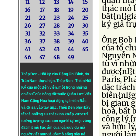
quan thà
11
12
13
14
15
thác mỏ b
16
17
18
19
20
bắt{nl}g
21
22
23
24
25
ký giả tr
26
27
28
29
30
31
32
33
34
35
Ông Bob D
36
37
38
39
40
của tổ c
41
42
43
44
45
Nguyễn N
46
47
48
49
tù vì nhữ
được{nl}t
Thép Đen - Hồi ký của Đặng Chí Bình
, do
Paris, Ph
Trần Nam thực hiện.
Thép Đen
- Thiên Hồi
đặc trác
Ký của một điện viên, một trong những
biên{nl}g
chiến sĩ của bóng tối thuộc Quân Lực Việt
bị giam g
Nam Cộng Hòa hoạt động tại miền Bắc
và đã sa vào tay giặc. Thép Đen phơi bày
hoà, bất 
tất cả những sự thật kinh khiếp vượt trí
công lý,{
tưởng tượng của con người tại một vùng
và hữu lý
đất mịt mù hắc ám của loài quỷ dữ mà
người làm
người viết như đã đội mồ sống dậy kể