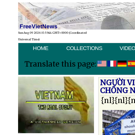
FreeVietNews
Sun Aug 09 2026 15:59:44 GMT+0000 (Coordinated
Universal Time)
HOME
COLLECTIONS
VIDE
Translate this page:
NGƯỜI VI
CHỐNG 
{nl}{nl}{n