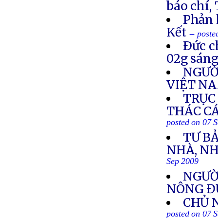
báo chí, T
Phản 
Kết
-- post
Ðức c
02g sáng
NGƯỜ
VIỆT N
TRỤC
THÁC CÁ
posted on 07 
TƯ B
NHÀ, NH
Sep 2009
NGƯỜI
NÔNG Đ
CHỦ 
posted on 07 