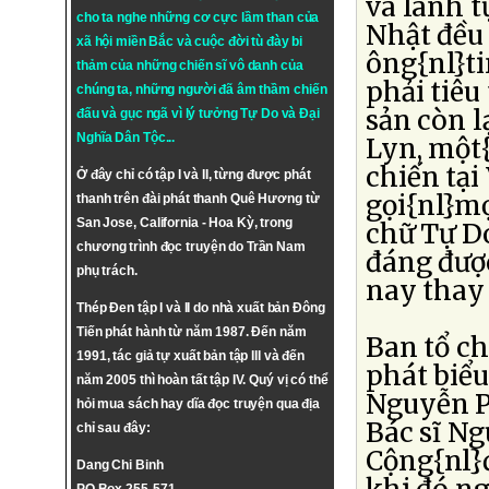
và lãnh 
cho ta nghe những cơ cực lầm than của
Nhật đều 
xã hội miền Bắc và cuộc đời tù đày bi
ông{nl}ti
thảm của những chiến sĩ vô danh của
phải tiêu
chúng ta, những người đã âm thầm chiến
sản còn l
đấu và gục ngã vì lý tưởng
Tự Do
và
Đại
Nghĩa Dân Tộc
...
Lyn, một
chiến tại
Ở đây chỉ có tập I và II, từng được phát
gọi{nl}mọ
thanh trên đài phát thanh Quê Hương từ
San Jose, California - Hoa Kỳ, trong
chữ Tự Do
chương trình đọc truyện do Trần Nam
đáng được
phụ trách.
nay thay 
Thép Đen tập I và II do nhà xuất bản Đông
Tiến phát hành từ năm 1987. Đến năm
Ban tổ ch
1991, tác giả tự xuất bản tập III và đến
phát biểu
năm 2005 thì hoàn tất tập IV. Quý vị có thể
Nguyễn Pa
hỏi mua sách hay dĩa đọc truyện qua địa
Bác sĩ Ng
chỉ sau đây:
Cộng{nl}
Dang Chi Binh