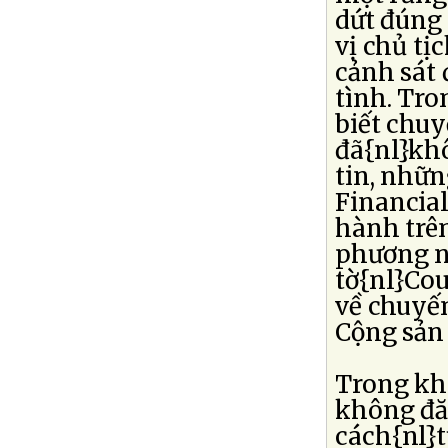
dứt đúng 
vị chủ tị
cảnh sát 
tình. Tro
biết chu
đã{nl}khô
tin, nhữn
Financial
hành trên
phương n
tờ{nl}Cou
về chuyế
Cộng sản 
Trong khi
không đă
cách{nl}t