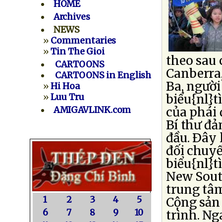
HOME
Archives
NEWS
»
Commentaries
»
Tin The Gioi
theo sau 
CARTOONS
Canberra,
CARTOONS in English
Ba, người
»
Hi Hoa
biểu{nl}t
»
Luu Tru
của phái
AMIGAVLINK.com
Bí thư đ
đầu. Ðây 
đối chuyế
biểu{nl}t
New Sout
trung tâm
1
2
3
4
5
Cộng sản
6
7
8
9
10
trình. Ng