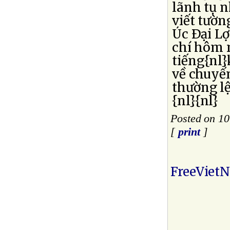
lãnh tụ n
viết tườn
Úc Ðại L
chí hôm 
tiếng{nl}
về chuyế
thường l
{nl}{nl}
Posted on 10
[
print
]
FreeViet