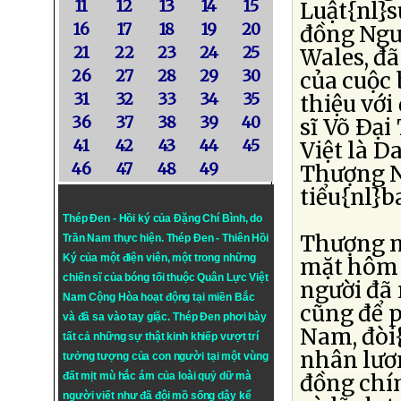
11
12
13
14
15
Luật{nl}s
16
17
18
19
20
đồng Ngư
21
22
23
24
25
Wales, đã
26
27
28
29
30
của cuộc 
31
32
33
34
35
thiệu với
36
37
38
39
40
sĩ Võ Ðại
41
42
43
44
45
Việt là D
46
47
48
49
Thượng Ng
tiểu{nl}b
Thép Đen - Hồi ký của Đặng Chí Bình
, do
Thượng ng
Trần Nam thực hiện.
Thép Đen
- Thiên Hồi
Ký của một điện viên, một trong những
mặt hôm 
chiến sĩ của bóng tối thuộc Quân Lực Việt
người đã 
Nam Cộng Hòa hoạt động tại miền Bắc
cũng để p
và đã sa vào tay giặc. Thép Đen phơi bày
Nam, đòi{
tất cả những sự thật kinh khiếp vượt trí
nhân lươ
tưởng tượng của con người tại một vùng
đồng chí
đất mịt mù hắc ám của loài quỷ dữ mà
người viết như đã đội mồ sống dậy kể