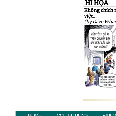
HÍ HỌA
Không chích n
việc...
(by Dave Wha
HOME
COLLECTIONS
VIDE