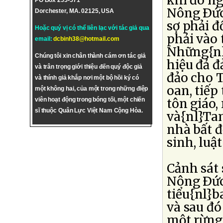
khi đó ng
PO Box 255-571
Nông Ðức
Dorchester, MA. 02125, USA
sợ phải đ
Hoặc quý vị có thể liên lạc với tác giả qua
phải vào 
email:
dcbinh38@hotmail.com
Những{nl
Chúng tôi xin chân thành cám ơn tác giả
hiệu đả 
và trân trọng giới thiệu đến quý độc giả
đảo cho T
và thính giả khắp nơi một bộ hồi ký có
oan, tiếp
một không hai, của một trong những điệp
tôn giáo,
viên hoạt động trong bóng tối, một chiến
sĩ thuộc Quân Lực Việt Nam Cộng Hòa.
và{nl}Ta
nhà bất đ
sinh, luật
Cảnh sát 
Nông Ðức
tiểu{nl}b
và sau đó
một rừng 