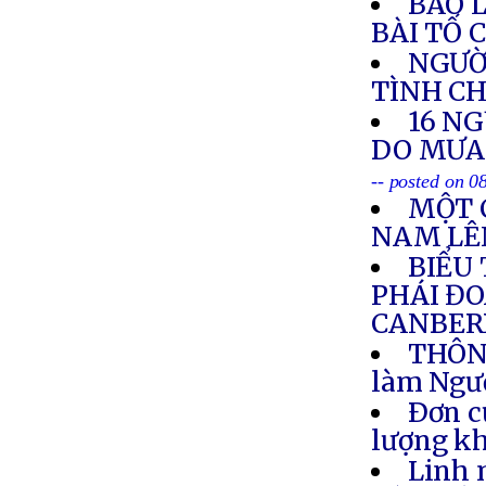
BÁO 
BÀI TỐ 
NGƯỜI
TÌNH C
16 NG
DO MƯA 
-- posted on 0
MỘT 
NAM LÊN
BIỂU
PHÁI ĐO
CANBERR
THÔNG
làm Ngư
Ðơn c
lượng k
Linh 