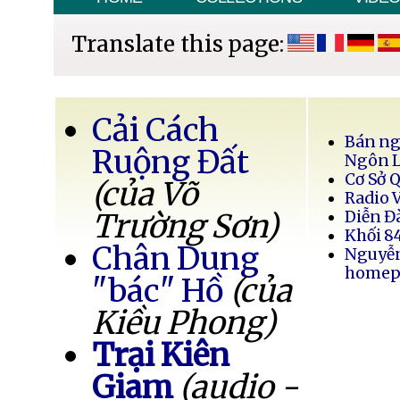
Translate this page:
Cải Cách
Bán ng
Ruộng Đất
Ngôn 
Cơ Sở 
(của Võ
Radio 
Trường Sơn)
Diễn Đ
Khối 8
Chân Dung
Nguyễ
homep
"bác" Hồ
(của
Kiều Phong)
Trại Kiên
Giam
(audio -