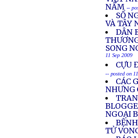
NẤM
-- po
SỐ NG
VÀ TÂY
DÂN 
THƯƠNG 
SONG NG
11 Sep 2009
CỰU 
-- posted on 1
CÁC 
NHƯNG 
TRAN
BLOGGE
NGOẠI 
BỆNH
TỬ VON