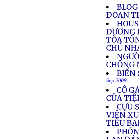
BLOG
ÐOAN T
HOUS
DƯƠNG 
TÒA TỔ
CHỦ NHẬ
NGƯỜI
CHỐNG 
BIỂN
Sep 2009
CÔ GÁ
CỦA TIỆ
CỰU S
VIÊN XU
TIỂU B
PHÓNG