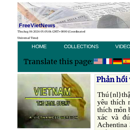
FreeVietNews
Thu Aug 06 2026 05:05:04 GMT+0000 (Coordinated
Universal Time)
HOME
COLLECTIONS
VIDE
Translate this page:
Phản hồi 
Thú{nl}thật
yêu thích 
thích môn 
xác và đú
Achentina 