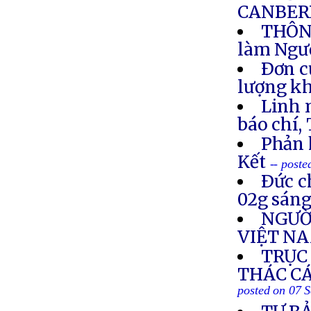
CANBERR
THÔNG
làm Ngư
Ðơn c
lượng k
Linh 
báo chí, T
Phản 
Kết
-- post
Ðức c
02g sáng
NGƯỜ
VIỆT N
TRỤC
THÁC CÁ
posted on 07 