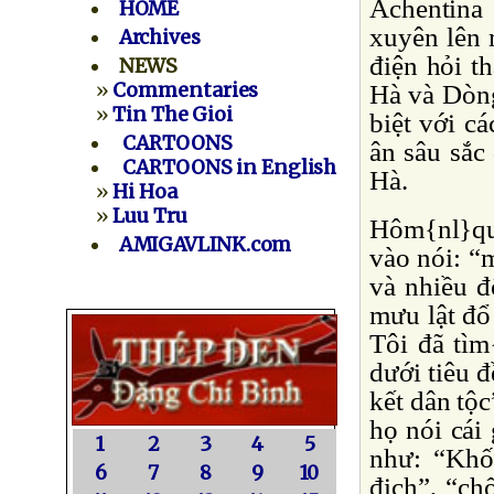
Achentina
HOME
xuyên lên m
Archives
điện hỏi t
NEWS
»
Commentaries
Hà và Dòng
»
Tin The Gioi
biệt với c
CARTOONS
ân sâu sắc
CARTOONS in English
Hà.
»
Hi Hoa
»
Luu Tru
Hôm{nl}qua
AMIGAVLINK.com
vào nói: “
và nhiều 
mưu lật đổ
Tôi đã tìm
dưới tiêu 
kết dân tộc
họ nói cái
1
2
3
4
5
như: “Khố
6
7
8
9
10
địch”, “chố