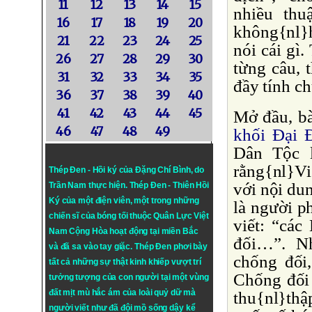
11
12
13
14
15
nhiều thu
16
17
18
19
20
không{nl}h
21
22
23
24
25
nói cái gì
26
27
28
29
30
từng câu, 
31
32
33
34
35
đầy tính c
36
37
38
39
40
41
42
43
44
45
Mở đầu, bà
46
47
48
49
khối Ðại 
Dân Tộc l
rằng{nl}Vi
Thép Đen - Hồi ký của Đặng Chí Bình
, do
với nội du
Trần Nam thực hiện.
Thép Đen
- Thiên Hồi
Ký của một điện viên, một trong những
là người p
chiến sĩ của bóng tối thuộc Quân Lực Việt
viết: “cá
Nam Cộng Hòa hoạt động tại miền Bắc
đối…”. Nh
và đã sa vào tay giặc. Thép Đen phơi bày
chống đối,
tất cả những sự thật kinh khiếp vượt trí
Chống đối 
tưởng tượng của con người tại một vùng
đất mịt mù hắc ám của loài quỷ dữ mà
thu{nl}thập
người viết như đã đội mồ sống dậy kể