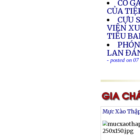
CÔ GÁ
CỦA TIỆ
CỰU S
VIÊN XU
TIỂU B
PHÓNG
LAN ĐÁ
- posted on 07
Mực Xào Thậ