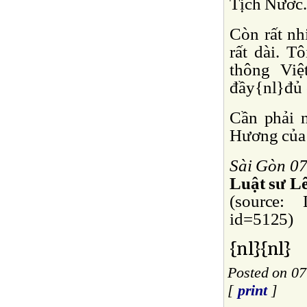
Tịch Nước.
Còn rất nhi
rất dài. T
thông Việ
đầy{nl}đủ 
Cần phải n
Hương của 
Sài Gòn 0
Luật sư L
(source: 
id=5125)
{nl}{nl}
Posted on 07
[
print
]