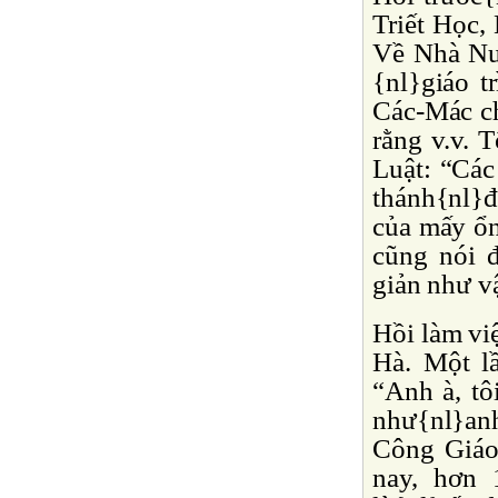
Triết Học,
Về Nhà Nướ
{nl}giáo t
Các-Mác chỉ
rằng v.v. 
Luật: “Các
thánh{nl}đ
của mấy ổn
cũng nói 
giản như vậ
Hồi làm vi
Hà. Một lầ
“Anh à, tô
như{nl}an
Công Giáo 
nay, hơn 