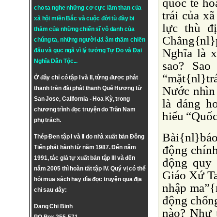
quốc tế hó
cho ta nghe những cơ cực lầm than của
trái của x
xã hội miền Bắc và cuộc đời tù đày bi
lực thù đ
thảm của những chiến sĩ vô danh của
Chẳng{nl}
chúng ta, những người đã âm thầm chiến
Nghĩa là x
đấu và gục ngã vì lý tưởng
Tự Do
và
Đại
Nghĩa Dân Tộc
...
sao? Sao
“mặt{nl}tr
Ở đây chỉ có tập I và II, từng được phát
Nước nhìn 
thanh trên đài phát thanh Quê Hương từ
San Jose, California - Hoa Kỳ, trong
là đáng h
chương trình đọc truyện do Trần Nam
hiểu “Quốc 
phụ trách.
Bài{nl}báo
Thép Đen tập I và II do nhà xuất bản Đông
động chính
Tiến phát hành từ năm 1987. Đến năm
1991, tác giả tự xuất bản tập III và đến
động quy 
năm 2005 thì hoàn tất tập IV. Quý vị có thể
Giáo Xứ Ta
hỏi mua sách hay dĩa đọc truyện qua địa
nhập ma”{nl
chỉ sau đây:
động chống
Dang Chi Binh
nào? Như t