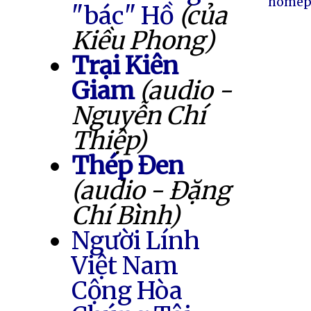
homep
"bác" Hồ
(của
Kiều Phong)
Trại Kiên
Giam
(audio -
Nguyễn Chí
Thiệp)
Thép Đen
(audio - Đặng
Chí Bình)
Người Lính
Việt Nam
Cộng Hòa