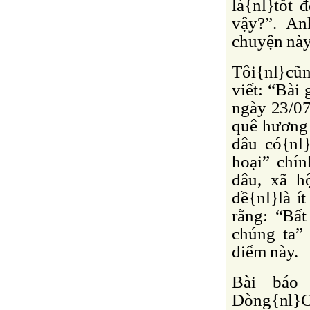
là{nl}tốt 
vậy?”. An
chuyện này 
Tôi{nl}cũn
viết: “Bà
ngày 23/07
quê hương 
đâu có{nl}
hoại” chí
đâu, xã h
đề{nl}là í
rằng: “Bất
chúng ta”
điểm này.
Bài báo 
Dòng{nl}C