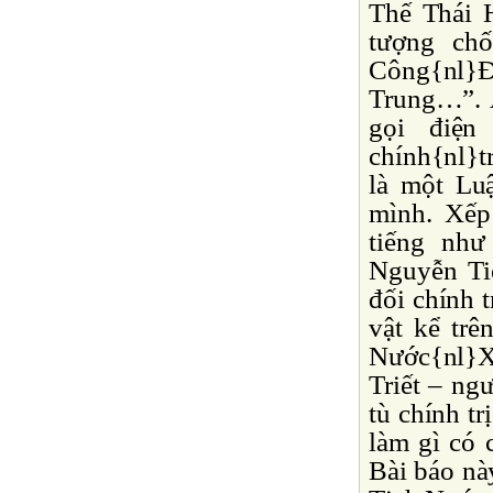
Thế Thái 
tượng chố
Công{nl}Ð
Trung…”. À
gọi điện
chính{nl}tr
là một Lu
mình. Xếp
tiếng nh
Nguyễn Ti
đối chính t
vật kể trê
Nước{nl}X
Triết – ng
tù chính tr
làm gì có 
Bài báo nà