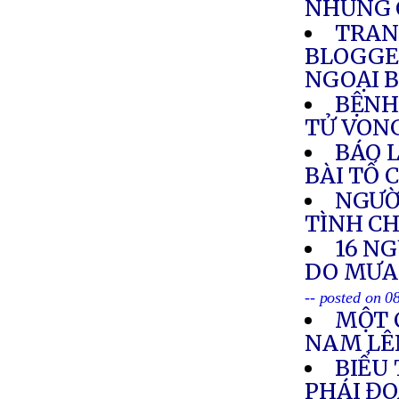
NHƯNG 
TRAN
BLOGGE
NGOẠI 
BỆNH
TỬ VON
BÁO 
BÀI TỐ 
NGƯỜI
TÌNH C
16 NG
DO MƯA 
-- posted on 0
MỘT 
NAM LÊN
BIỂU
PHÁI ĐO