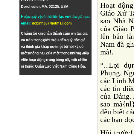
PO Box 255-571
Hoạt động
Dorchester, MA. 02125, USA
Giáo Xứ T
Hoặc quý vị có thể liên lạc với tác giả qua
sao Nhà N
email:
dcbinh38@hotmail.com
của Giáo 
Chúng tôi xin chân thành cám ơn tác giả
lên báo là
và trân trọng giới thiệu đến quý độc giả
Nam đã ghi
và thính giả khắp nơi một bộ hồi ký có
mà!.
một không hai, của một trong những điệp
viên hoạt động trong bóng tối, một chiến
“...Lợi d
sĩ thuộc Quân Lực Việt Nam Cộng Hòa.
Phụng, Ng
các Linh 
các tín đi
của Ðảng…”
sao mà{nl
đều biết cá
các bạn đọ
Hồi trước{