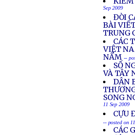
KIỂM
Sep 2009
ĐÒI 
BÀI VIẾ
TRUNG 
CÁC 
VIỆT N
NẤM
-- po
SỐ NG
VÀ TÂY
DÂN 
THƯƠNG 
SONG NG
11 Sep 2009
CỰU 
-- posted on 1
CÁC 