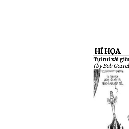
HÍ HỌA
Tụi tui xài gi
(by Bob Gorrel