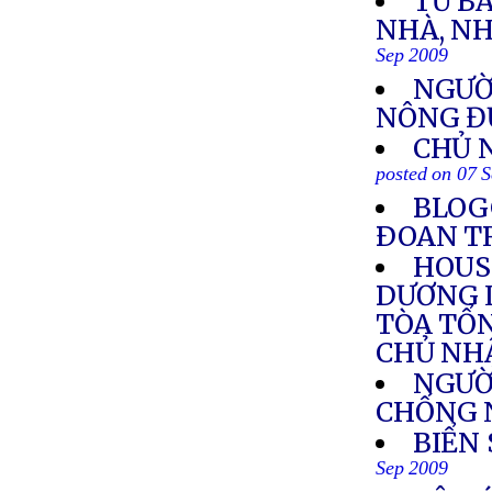
TƯ B
NHÀ, NH
Sep 2009
NGƯỜI
NÔNG Đ
CHỦ 
posted on 07 
BLOG
ÐOAN T
HOUS
DƯƠNG 
TÒA TỔ
CHỦ NHẬ
NGƯỜI
CHỐNG 
BIỂN
Sep 2009