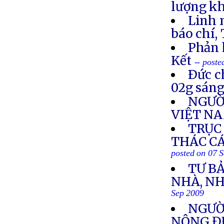
lượng k
Linh 
báo chí, T
Phản 
Kết
-- post
Ðức c
02g sáng
NGƯỜ
VIỆT N
TRỤC
THÁC CÁ
posted on 07 
TƯ B
NHÀ, NH
Sep 2009
NGƯỜI
NÔNG Đ