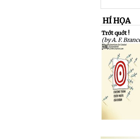
HÍ HỌA
Trớt quớt !
(by A. F. Branc