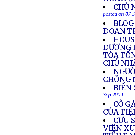
CHỦ 
posted on 07 
BLOG
ÐOAN T
HOUS
DƯƠNG 
TÒA TỔ
CHỦ NHẬ
NGƯỜI
CHỐNG 
BIỂN
Sep 2009
CÔ GÁ
CỦA TIỆ
CỰU S
VIÊN XU