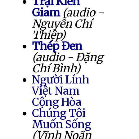
Trại Kiên
Giam
(audio -
Nguyễn Chí
Thiệp)
Thép Đen
(audio - Đặng
Chí Bình)
Người Lính
Việt Nam
Cộng Hòa
Chúng Tôi
Muốn Sống
(Vĩnh Noãn