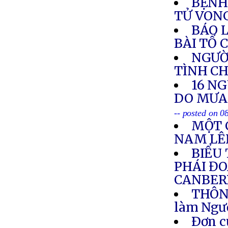
BỆNH
TỬ VON
BÁO 
BÀI TỐ 
NGƯỜI
TÌNH C
16 NG
DO MƯA 
-- posted on 0
MỘT 
NAM LÊN
BIỂU
PHÁI ĐO
CANBERR
THÔNG
làm Ngư
Ðơn c