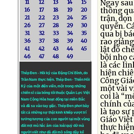
Ngay sau 
11
12
13
14
15
thông qua
16
17
18
19
20
trận, dọn
21
22
23
24
25
quyền. C
26
27
28
29
30
qua bị bá
31
32
33
34
35
rao giản
36
37
38
39
40
lật đổ ch
41
42
43
44
45
bội nhọ c
46
47
48
49
là các li
hiện chiê
Thép Đen - Hồi ký của Đặng Chí Bình
, do
Công Giáo
Trần Nam thực hiện.
Thép Đen
- Thiên Hồi
một vài v
Ký của một điện viên, một trong những
chiến sĩ của bóng tối thuộc Quân Lực Việt
coi là “m
Nam Cộng Hòa hoạt động tại miền Bắc
chính củ
và đã sa vào tay giặc. Thép Đen phơi bày
là tạo sự
tất cả những sự thật kinh khiếp vượt trí
Giáo Việ
tưởng tượng của con người tại một vùng
thực hiện
đất mịt mù hắc ám của loài quỷ dữ mà
người viết như đã đội mồ sống dậy kể