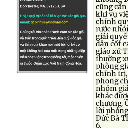
PO Box 255-571
cũng cần 
Dorchester, MA. 02125, USA
khi vụ vi
Hoặc quý vị có thể liên lạc với tác giả qua
chính quy
email:
dcbinh38@hotmail.com
rước nhó
Chúng tôi xin chân thành cám ơn tác giả
giải quyế
và trân trọng giới thiệu đến quý độc giả
dân cốt c
và thính giả khắp nơi một bộ hồi ký có
giáo xứ T
một không hai, của một trong những điệp
thường x
viên hoạt động trong bóng tối, một chiến
sĩ thuộc Quân Lực Việt Nam Cộng Hòa.
phòng giá
chính trị
phong ch
nhóm giá
khác đượ
chương. 
lời phỏn
Ðức Bà Th
6.