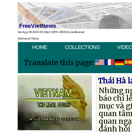
FreeVietNews
Sat Aug 08 2026 05:32:42 GMT+0000 (Coordinated
Universal Time)
HOME
COLLECTIONS
VIDE
Translate this page:
Thái Hà l
Những ng
báo chí l
mục và g
quan tâm
quan ngại
đánh hội 