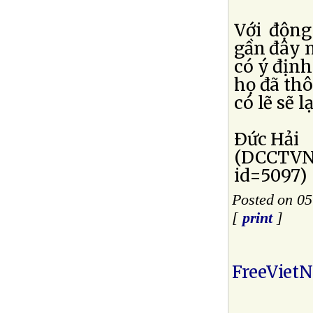
Với động 
gần đây 
có ý định
họ đã thô
có lẽ sẽ l
Ðức Hải
(DCCTVN:
id=5097)
Posted on 05
[
print
]
FreeViet