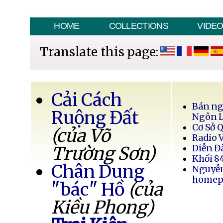
HOME
COLLECTIONS
VIDE
Translate this page:
Cải Cách
Bán ng
Ruộng Đất
Ngôn 
Cơ Sở 
(của Võ
Radio 
Trường Sơn)
Diễn Đ
Khối 8
Chân Dung
Nguyễ
homep
"bác" Hồ
(của
Kiều Phong)