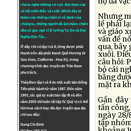
họ đã vạc
cho ta nghe những cơ cực lầm than của
xã hội miền Bắc và cuộc đời tù đày bi
Nhưng mấ
thảm của những chiến sĩ vô danh của
lề phải l
chúng ta, những người đã âm thầm chiến
và giáo 
đấu và gục ngã vì lý tưởng
Tự Do
và
Đại
vấn đề nổ
Nghĩa Dân Tộc
...
qua, bây 
Ở đây chỉ có tập I và II, từng được phát
xuôi. Ðiề
thanh trên đài phát thanh Quê Hương từ
câu hỏi: 
San Jose, California - Hoa Kỳ, trong
chương trình đọc truyện do Trần Nam
bỏ cái ng
phụ trách.
bằng đượ
mặt ra k
Thép Đen tập I và II do nhà xuất bản Đông
Tiến phát hành từ năm 1987. Đến năm
1991, tác giả tự xuất bản tập III và đến
Gần đây n
năm 2005 thì hoàn tất tập IV. Quý vị có thể
tấn công,
hỏi mua sách hay dĩa đọc truyện qua địa
ngày 28/8
chỉ sau đây:
tập nhóm
Dang Chi Binh
khoảng 10