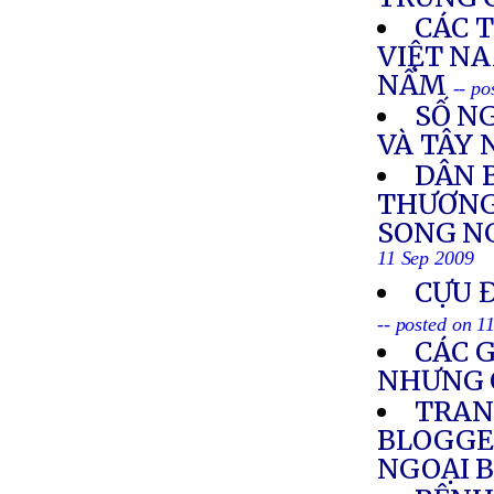
CÁC 
VIỆT N
NẤM
-- po
SỐ NG
VÀ TÂY
DÂN 
THƯƠNG 
SONG NG
11 Sep 2009
CỰU 
-- posted on 1
CÁC 
NHƯNG 
TRAN
BLOGGE
NGOẠI 