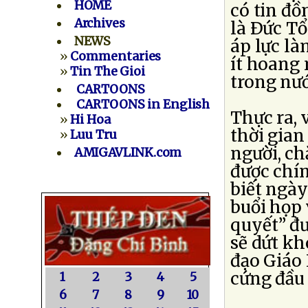
HOME
có tin đồ
Archives
là Ðức T
NEWS
áp lực là
»
Commentaries
ít hoang
»
Tin The Gioi
trong nướ
CARTOONS
CARTOONS in English
Thực ra, 
»
Hi Hoa
thời gian
»
Luu Tru
người, c
AMIGAVLINK.com
được chín
biết ngày
buổi họp 
quyết” đ
sẽ dứt kh
đạo Giáo
cứng đầu 
1
2
3
4
5
6
7
8
9
10