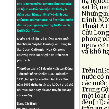
hạ nguồn 
cho ta nghe những cơ cực lầm than của
sạt lở, n
xã hội miền Bắc và cuộc đời tù đày bi
Nhưng{nl
thảm của những chiến sĩ vô danh của
trình Môi
chúng ta, những người đã âm thầm chiến
Thuật Á 
đấu và gục ngã vì lý tưởng
Tự Do
và
Đại
Cửu Long 
Nghĩa Dân Tộc
...
phong ph
Ở đây chỉ có tập I và II, từng được phát
nguy cơ r
thanh trên đài phát thanh Quê Hương từ
và khô h
San Jose, California - Hoa Kỳ, trong
chương trình đọc truyện do Trần Nam
phụ trách.
Trên{nl}c
Thép Đen tập I và II do nhà xuất bản Đông
Tiến phát hành từ năm 1987. Đến năm
nước có n
1991, tác giả tự xuất bản tập III và đến
các nước 
năm 2005 thì hoàn tất tập IV. Quý vị có thể
Trung Cộn
hỏi mua sách hay dĩa đọc truyện qua địa
một loạt 
chỉ sau đây:
đến{nl}c
Dang Chi Binh
trấn an 