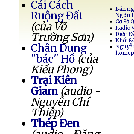
Cải Cách
Bán ng
Ruộng Đất
Ngôn 
Cơ Sở 
(của Võ
Radio 
Trường Sơn)
Diễn Đ
Khối 8
Chân Dung
Nguyễ
homep
"bác" Hồ
(của
Kiều Phong)
Trại Kiên
Giam
(audio -
Nguyễn Chí
Thiệp)
Thép Đen