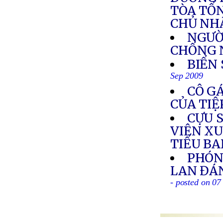
TÒA TỔ
CHỦ NHẬ
NGƯỜI
CHỐNG 
BIỂN
Sep 2009
CÔ GÁ
CỦA TIỆ
CỰU S
VIÊN XU
TIỂU B
PHÓNG
LAN ĐÁ
- posted on 07