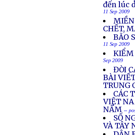
đến lúc 
11 Sep 2009
MIỀN
CHẾT, M
BÃO 
11 Sep 2009
KIỂM
Sep 2009
ĐÒI 
BÀI VIẾ
TRUNG 
CÁC 
VIỆT N
NẤM
-- po
SỐ NG
VÀ TÂY
DÂN 