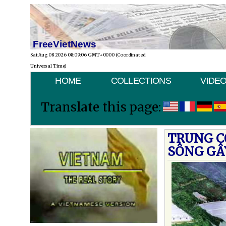
FreeVietNews
Sat Aug 08 2026 08:09:06 GMT+0000 (Coordinated
Universal Time)
HOME
COLLECTIONS
VIDE
Translate this page:
TRUNG C
SÔNG GÂ