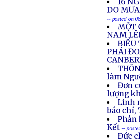
16 NG
DO MƯA 
-- posted on 0
MỘT 
NAM LÊN
BIỂU
PHÁI ĐO
CANBERR
THÔNG
làm Ngư
Ðơn c
lượng k
Linh 
báo chí, T
Phản 
Kết
-- post
Ðức c