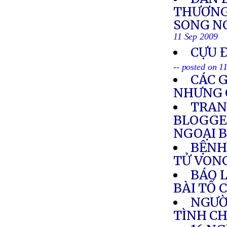
THƯƠNG 
SONG NG
11 Sep 2009
CỰU 
-- posted on 1
CÁC 
NHƯNG 
TRAN
BLOGGE
NGOẠI 
BỆNH
TỬ VON
BÁO 
BÀI TỐ 
NGƯỜI
TÌNH C