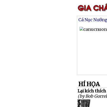
Cá Nục Nướn
HÍ HỌA
Lại kích thích
(by Bob Gorrel