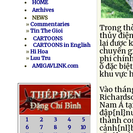
HOME
Archives
NEWS
»
Commentaries
Trong thờ
»
Tin The Gioi
thủy điệ
CARTOONS
lại được 
CARTOONS in English
chuyên gi
»
Hi Hoa
phi chính
»
Luu Tru
ố đặc biệ
AMIGAVLINK.com
khu vực 
Vào tháng
Richards
Nam Á tại
đập{nl}n
thành con
1
2
3
4
5
cảnh{nl}b
6
7
8
9
10