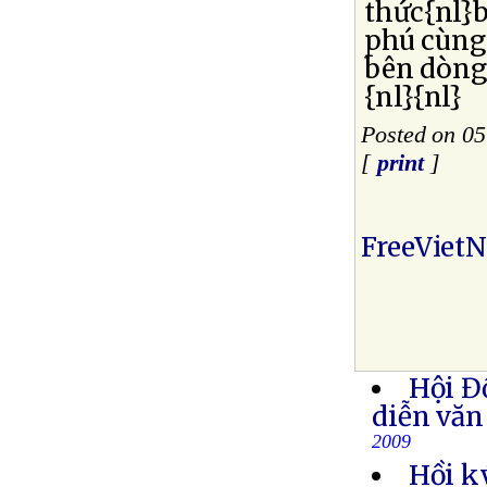
thức{nl}
phú cùng 
bên dòng
{nl}{nl}
Posted on 05
[
print
]
FreeViet
Hội Đ
diễn văn
2009
Hồi k