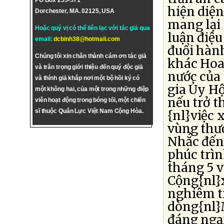
PO Box 255-571
hiện diệ
Dorchester, MA. 02125, USA
mang lại 
Hoặc quý vị có thể liên lạc với tác giả qua
luận điệu
email:
dcbinh38@hotmail.com
đuổi hàn
Chúng tôi xin chân thành cám ơn tác giả
khác Hoa 
và trân trọng giới thiệu đến quý độc giả
nước của
và thính giả khắp nơi một bộ hồi ký có
gia Ủy Hộ
một không hai, của một trong những điệp
nếu trở t
viên hoạt động trong bóng tối, một chiến
sĩ thuộc Quân Lực Việt Nam Cộng Hòa.
{nl}việc 
vùng thư
Nhắc đến 
phúc trìn
tháng 5 v
Cộng{nl}
nghiêm t
dòng{nl}
đáng ngại