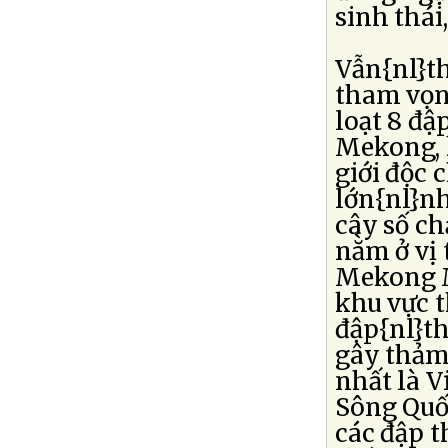
sinh thái
Vẫn{nl}th
tham vọn
loạt 8 đ
Mekong, 
giới độc 
lớn{nl}n
cây số ch
nằm ở vị 
Mekong M
khu vực t
đập{nl}th
gây thảm
nhất là V
Sông Quố
các đập 