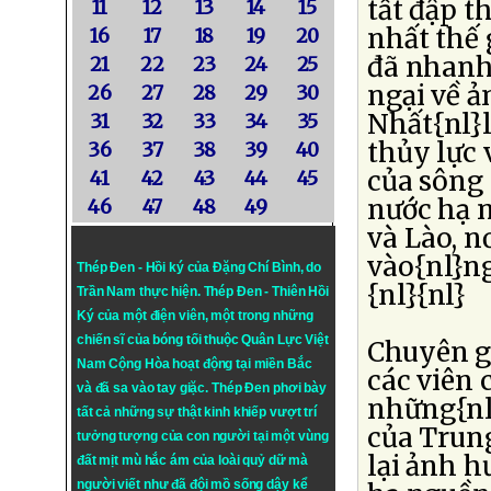
tất đập t
11
12
13
14
15
nhất thế
16
17
18
19
20
đã nhanh
21
22
23
24
25
ngại về ả
26
27
28
29
30
Nhất{nl}
31
32
33
34
35
thủy lực 
36
37
38
39
40
của sông
41
42
43
44
45
nước hạ 
46
47
48
49
và Lào, n
vào{nl}ng
Thép Đen - Hồi ký của Đặng Chí Bình
, do
{nl}{nl}
Trần Nam thực hiện.
Thép Đen
- Thiên Hồi
Ký của một điện viên, một trong những
chiến sĩ của bóng tối thuộc Quân Lực Việt
Chuyên g
Nam Cộng Hòa hoạt động tại miền Bắc
các viên 
và đã sa vào tay giặc. Thép Đen phơi bày
những{nl
tất cả những sự thật kinh khiếp vượt trí
của Trun
tưởng tượng của con người tại một vùng
lại ảnh h
đất mịt mù hắc ám của loài quỷ dữ mà
người viết như đã đội mồ sống dậy kể