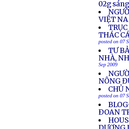
02g sáng
NGƯỜ
VIỆT N
TRỤC
THÁC CÁ
posted on 07 
TƯ B
NHÀ, NH
Sep 2009
NGƯỜI
NÔNG Đ
CHỦ 
posted on 07 
BLOG
ÐOAN T
HOUS
DƯƠNG 