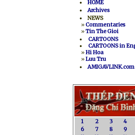
HOME
Archives
NEWS
»
Commentaries
»
Tin The Gioi
CARTOONS
CARTOONS in Eng
»
Hi Hoa
»
Luu Tru
AMIGAVLINK.com
1
2
3
4
6
7
8
9