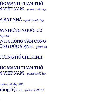
ĐỨC MẠNH THAN THỞ
N VIỆT NAM
-- posted on 02 Sep
A BÁT NHÃ
-- posted on 02 Sep
IAM NHỮNG NGƯỜI CÓ
2 Sep 2009
TÌNH CHỐNG VĂN CÔNG
NÔNG ĐỨC MẠNH
-- posted on
 TƯỢNG HỒ CHÍ MINH
--
ĐỨC MẠNH THAN THỞ
N VIỆT NAM
-- posted on 02 Sep
osted on 20 May 2016
ùng liệt sĩ
-- posted on 01 Oct
4