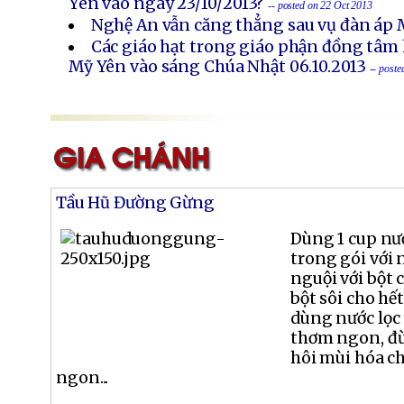
Yên vào ngày 23/10/2013?
-- posted on 22 Oct 2013
Nghệ An vẫn căng thẳng sau vụ đàn áp 
Các giáo hạt trong giáo phận đồng tâm 
Mỹ Yên vào sáng Chúa Nhật 06.10.2013
-- post
Tầu Hũ Đường Gừng
Dùng 1 cup nư
trong gói với 
nguội với bột 
bột sôi cho hế
dùng nước lọc 
thơm ngon, đ
hôi mùi hóa c
ngon...