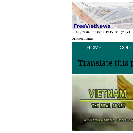
FreeVietNews
Fri Aug 07 2026 20:09:23 GMT+0000 (Coordin
Universal Time)
HOME
COLL
Translate this 