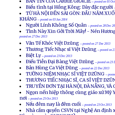
BẢN TIN CỦA CARRIE GRACIE
-- posted on 01 Oc
Biểu tình tại Hồng Kông: Dày đặc người
TỪ HÀ NỘI ÐẾN SÀI GÒN: ÐẦU NĂM X
KHÁNG
-- posted on 03 Jan 2014
Người Lính Không Số Quân
-- posted on 28 Dec 2
Tình Này Xin Gởi Trời Mây! - Nén Hươn
posted on 27 Dec 2013
Văn Tế Khóc Việt Dzũng
-- posted on 27 Dec 2013
Thương Tiếc Nhạc sĩ Việt Dzũng
-- posted on 
Biệt Ly
-- posted on 23 Dec 2013
Ðiếu Tiễn Ðại Bàng Việt Dzũng
-- posted on 23
Bản Hùng Ca Việt Dũng
-- posted on 22 Dec 2013
TƯỞNG NIỆM NHẠC SĨ VIỆT DZŨNG
-- post
THƯƠNG TIẾC NHẠC SĨ, CA SĨ VIỆT DZŨ
TRUYỀN ÐƠN TẠI HÀ NỘI, ÐÀ NẴNG, VÀ
Ngọn nến hiệp thông cùng giáo xứ Mỹ Y
nơi
-- posted on 25 Oct 2013
Nếu đêm nay là đêm cuối
-- posted on 23 Oct 2013
Nhà cầm quyền CSVN tại Nghệ An định x