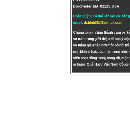
PO Box 255-571
Dorchester, MA. 02125, USA
Hoặc quý vị có thể liên lạc với tác 
email:
dcbinh38@hotmail.com
Chúng tôi xin chân thành cám ơn tá
và trân trọng giới thiệu đến quý độc
và thính giả khắp nơi một bộ hồi ký
một không hai, của một trong nhữn
viên hoạt động trong bóng tối, một 
sĩ thuộc Quân Lực Việt Nam Cộng 