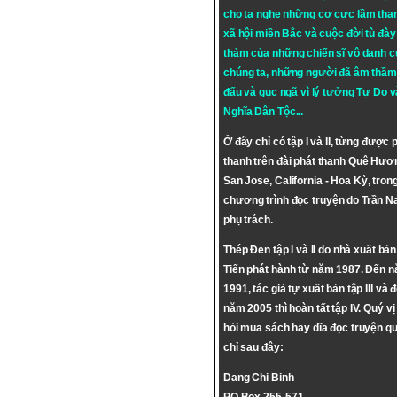
cho ta nghe những cơ cực lầm tha
xã hội miền Bắc và cuộc đời tù đày 
thảm của những chiến sĩ vô danh c
chúng ta, những người đã âm thầm
đấu và gục ngã vì lý tưởng
Tự Do
v
Nghĩa Dân Tộc
...
Ở đây chỉ có tập I và II, từng được 
thanh trên đài phát thanh Quê Hươ
San Jose, California - Hoa Kỳ, tron
chương trình đọc truyện do Trần 
phụ trách.
Thép Đen tập I và II do nhà xuất bả
Tiến phát hành từ năm 1987. Đến 
1991, tác giả tự xuất bản tập III và 
năm 2005 thì hoàn tất tập IV. Quý vị
hỏi mua sách hay dĩa đọc truyện qu
chỉ sau đây:
Dang Chi Binh