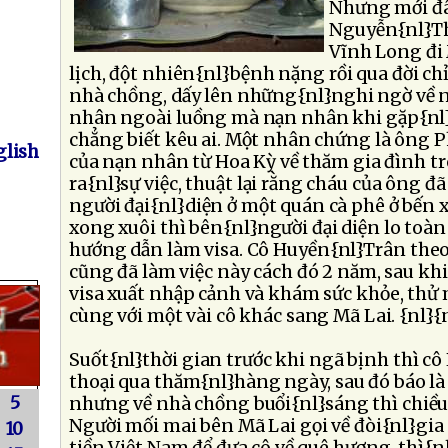
Nhưng mới đâ
Nguyễn{nl}Th
Vĩnh Long đi 
lịch, đột nhiên{nl}bệnh nặng rồi qua đời ch
nhà chồng, dấy lên những{nl}nghi ngờ về 
nhân ngoài luồng mà nạn nhân khi gặp{nl
chẳng biết kêu ai. Một nhân chứng là ông 
lish
của nạn nhân từ Hoa Kỳ về thăm gia đình tr
ra{nl}sự việc, thuật lại rằng cháu của ông đ
người đại{nl}diện ở một quán cà phê ở bến 
xong xuôi thì bên{nl}người đại diện lo toàn
hướng dẫn làm visa. Cô Huyền{nl}Trân theo
cũng đã làm việc này cách đó 2 năm, sau khi
visa xuất nhập cảnh và khám sức khỏe, thử
cùng với một vài cô khác sang Mã Lai. {nl}{
Suốt{nl}thời gian trước khi ngã bịnh thì cô
thoại qua thăm{nl}hàng ngày, sau đó báo là
5
nhưng về nhà chồng buổi{nl}sáng thì chiề
Người mối mai bên Mã Lai gọi về đòi{nl}gia đ
10