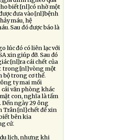
nl}gia đình nghèo quá
cho biết{nl}có nhờ một
h được đưa vào{nl}bệnh
 chảy máu, hệ
áu. Sau đó được báo là
 lúc đó có liên lạc với
A xin giúp đỡ. Sau đó
ác{nl}ra cái chết của
hết trong{nl}vòng một
n bộ trong cơ thể.
 công ty mai mối
t cái văn phòng khác
 mặt con, nghĩa là tấm
ề. Ðến ngày 29 ông
n Trân{nl}chết để xin
biết bên kia
ng cứ.
du lịch, nhưng khi