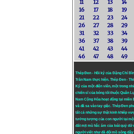
11
12
13
14
16
17
18
19
21
22
23
24
26
27
28
29
31
32
33
34
36
37
38
39
41
42
43
44
46
47
48
49
Thép Đen - Hồi ký của Đặng Chí Bì
Trần Nam thực hiện.
Thép Đen
- Th
Ký của một điện viên, một trong n
chiến sĩ của bóng tối thuộc Quân L
Nam Cộng Hòa hoạt động tại miền
và đã sa vào tay giặc. Thép Đen ph
tất cả những sự thật kinh khiếp vượ
tưởng tượng của con người tại mộ
đất mịt mù hắc ám của loài quỷ dữ
người viết như đã đội mồ sống dậy