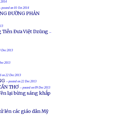
t 2014
-- posted on 01 Oct 2014
UỐNG ÐƯỜNG PHẢN
013
g Tiễn Ðưa Việt Dzũng
--
23 Dec 2013
 Dec 2013
ed on 22 Dec 2013
NG
-- posted on 22 Dec 2013
 CẦN THƠ
-- posted on 09 Dec 2013
ên lại bừng sáng khắp
ử lén các giáo dân Mỹ