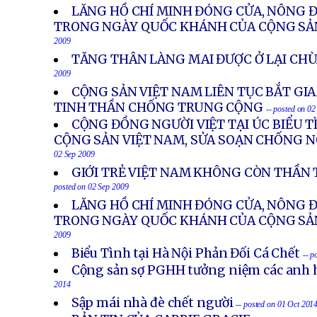
LĂNG HỒ CHÍ MINH ĐÓNG CỬA, NÔNG 
TRONG NGÀY QUỐC KHÁNH CỦA CỘNG SẢ
2009
TĂNG THÂN LÀNG MAI ĐƯỢC Ở LẠI CHÙ
2009
CỘNG SẢN VIỆT NAM LIÊN TỤC BẮT G
TINH THẦN CHỐNG TRUNG CỘNG
-- posted on 0
CỘNG ĐỒNG NGƯỜI VIỆT TẠI ÚC BIỂU 
CỘNG SẢN VIỆT NAM, SỬA SOẠN CHỐNG 
02 Sep 2009
GIỚI TRẺ VIỆT NAM KHÔNG CÒN THẦN
posted on 02 Sep 2009
LĂNG HỒ CHÍ MINH ĐÓNG CỬA, NÔNG 
TRONG NGÀY QUỐC KHÁNH CỦA CỘNG SẢ
2009
Biểu Tình tại Hà Nội Phản Đối Cá Chết
-- p
Cộng sản sợ PGHH tưởng niệm các anh h
2014
Sập mái nhà đè chết người
-- posted on 01 Oct 201