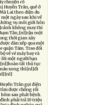
y chuyện cô
ị Huyền Trân, quê ở
Mã Lai theo diện du
ỉ một ngày sau khi về
những vụ môi giới hôn
}cảnh không may thì
Phạm Tân,{nl}cậu ruột
ong thời gian xảy
ã được dàn xếp qua một
xe quận Tám. Trao đổi
 bộ về vé máy bay và
 lời một người bạn
{nl}hoàn tất thủ tục
 máu xong thì{nl}đi
nl}{nl}
 Huyền Trân gọi điện
 tìm được chồng rồi
u hôm sau phát bệnh.
ình phải trả 10 triệu