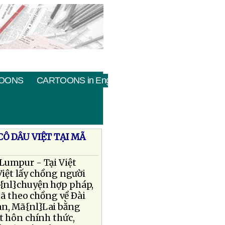
OONS
CARTOONS in English
Ô DÂU VIỆT TẠI MÃ
Lumpur - Tại Việt
iệt lấy chồng người
à{nl}chuyện hợp pháp,
đã theo chồng về Ðài
n, Mã{nl}Lai bằng
t hôn chính thức,