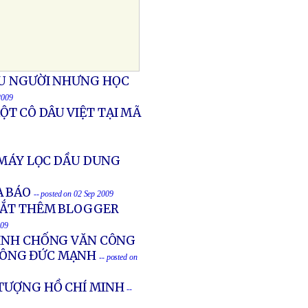
ỆU NGƯỜI NHƯNG HỌC
2009
T CÔ DÂU VIỆT TẠI MÃ
 MÁY LỌC DẦU DUNG
À BÁO
-- posted on 02 Sep 2009
BẮT THÊM BLOGGER
009
TÌNH CHỐNG VĂN CÔNG
NÔNG ĐỨC MẠNH
-- posted on
 TƯỢNG HỒ CHÍ MINH
--