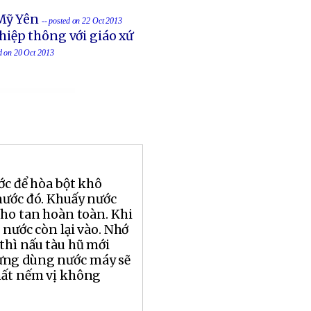
Mỹ Yên
-- posted on 22 Oct 2013
hiệp thông với giáo xứ
ed on 20 Oct 2013
ớc để hòa bột khô
nước đó. Khuấy nước
cho tan hoàn toàn. Khi
t nước còn lại vào. Nhớ
thì nấu tàu hũ mới
ừng dùng nước máy sẽ
hất nếm vị không