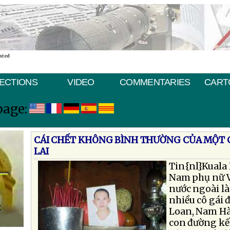
ated
ECTIONS
VIDEO
COMMENTARIES
CART
page:
CÁI CHẾT KHÔNG BÌNH THƯỜNG CỦA MỘT C
LAI
Tin{nl}Kuala 
Nam phụ nữ V
nước ngoài l
nhiều cô gái 
Loan, Nam Hà
con đường kế