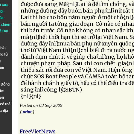
được đưa sang Mã{nl}Lai là để tìm chồng, v
n của
những đường dây buôn bán phụ{nl}nữ rất ti
bi
Lai thì họ cho bốn năm người ở một chỗ{nl}
ủa
bán người ta từng giai đoạn. Cô nào có nha
 chiến
thì bán trước. Cô nào không có nhan sắc kh
à
Đại
mà{nl}hết thời hạn thì sẽ trở lại Việt Nam. 
đường dây{nl}mua bán phụ nữ xuyên quốc g
phát
thơ từ Việt Nam thì{nl}chỉ biết đi ra nước n
ng từ
dành dụm chút ít về giúp cha{nl}mẹ, họ khô
g
chuyện phạm pháp. Sau khi con chết, gia{nl
Nam
thiêu xác rồi đưa con về Việt Nam. Hiện ông
chức SOS Boat People và CAMSA toàn bộ tan
đề hành chánh giấy tờ, hầu có thể điều tra đ
n Đông
sáng{nl}công lý.(SBTN)
năm
{nl}{nl}
đến
 có thể
Posted on 03 Sep 2009
a địa
[
print
]
FreeVietNews