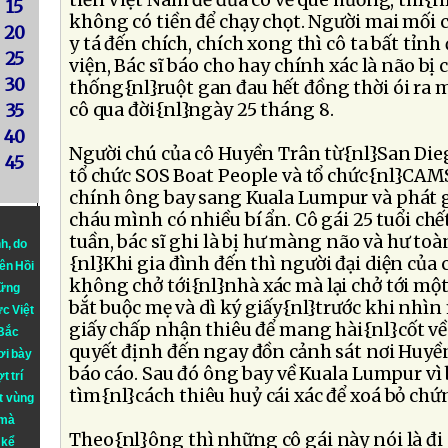
tiền Việt Nam để đưa cô về quê hương, thì{
15
không có tiền để chạy chọt. Người mai mối 
20
y tá đến chích, chích xong thì cô ta bất tỉn
25
viện, Bác sĩ báo cho hay chính xác là não bị
30
thống{nl}ruột gan đau hết đồng thời ói ra m
cô qua đời{nl}ngày 25 tháng 8.
35
40
Người chú của cô Huyền Trân từ{nl}San Diego
45
tổ chức SOS Boat People và tổ chức{nl}CAMS
chính ông bay sang Kuala Lumpur và phát gi
cháu mình có nhiều bí ẩn. Cô gái 25 tuổi c
tuần, bác sĩ ghi là bị hư màng não và hư toà
nh
, do
{nl}Khi gia đình đến thì người đại diện của
iên Hồi
không chở tới{nl}nhà xác mà lại chở tới mộ
hững
bắt buộc mẹ và dì ký giấy{nl}trước khi nhìn
ực Việt
giấy chấp nhận thiêu để mang hài{nl}cốt v
 Bắc
quyết định đến ngay đồn cảnh sát nơi Huyề
ơi bày
báo cáo. Sau đó ông bay về Kuala Lumpur vì 
t trí
tìm{nl}cách thiêu huỷ cái xác để xoá bỏ chứ
t vùng
 mà
Theo{nl}ông thì những cô gái này nói là đi 
 kể