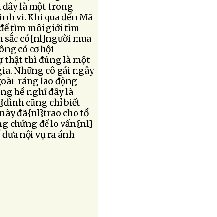
à đây là một trong
nh vi. Khi qua đến Mã
để tìm môi giới tìm
n sắc có{nl}người mua
ông có cơ hội
Sự thật thì đúng là một
ia. Những cô gái ngây
goài, ráng lao động
ng hề nghĩ đây là
}đình cũng chỉ biết
 này đã{nl}trao cho tổ
g chứng để lo vấn{nl}
ể đưa nội vụ ra ánh