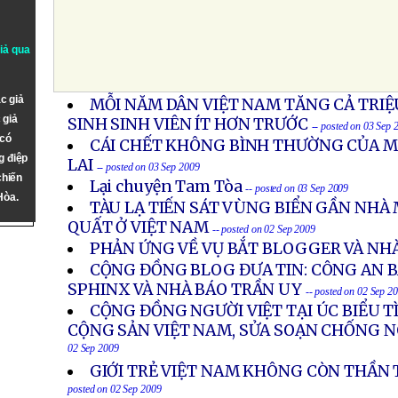
giả qua
c giả
MỖI NĂM DÂN VIỆT NAM TĂNG CẢ TRI
 giả
SINH SINH VIÊN ÍT HƠN TRƯỚC
-- posted on 03 Sep 
 có
CÁI CHẾT KHÔNG BÌNH THƯỜNG CỦA MỘ
g điệp
LAI
-- posted on 03 Sep 2009
chiến
Lại chuyện Tam Tòa
-- posted on 03 Sep 2009
Hòa.
TÀU LẠ TIẾN SÁT VÙNG BIỂN GẦN NHÀ
QUẤT Ở VIỆT NAM
-- posted on 02 Sep 2009
PHẢN ỨNG VỀ VỤ BẮT BLOGGER VÀ NH
CỘNG ĐỒNG BLOG ĐƯA TIN: CÔNG AN 
SPHINX VÀ NHÀ BÁO TRẦN UY
-- posted on 02 Sep 2
CỘNG ĐỒNG NGƯỜI VIỆT TẠI ÚC BIỂU 
CỘNG SẢN VIỆT NAM, SỬA SOẠN CHỐNG 
02 Sep 2009
GIỚI TRẺ VIỆT NAM KHÔNG CÒN THẦN
posted on 02 Sep 2009