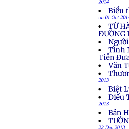
2014
Biểu 
on 01 Oct 201
TỪ H
ÐƯỜNG 
Người
Tình 
Tiễn Ðưa
Văn T
Thươn
2013
Biệt L
Ðiếu 
2013
Bản H
TƯỞN
22 Dec 2013