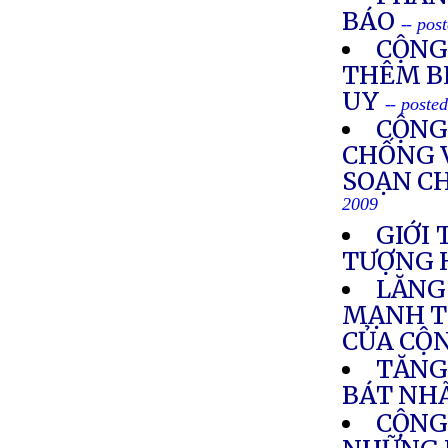
BÁO
-- pos
CỘNG
THÊM B
UY
-- poste
CỘNG
CHỐNG 
SOẠN C
2009
GIỚI
TƯỢNG 
LĂNG
MẠNH T
CỦA CỘ
TĂNG
BÁT NH
CỘNG