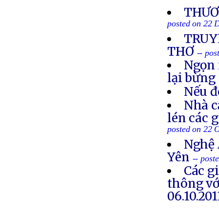
THƯƠN
posted on 22 
TRUYỀ
THƠ
-- po
Ngọn 
lại bừng
Nếu đ
Nhà c
lén các 
posted on 22 
Nghệ 
Yên
-- post
Các g
thông vớ
06.10.201