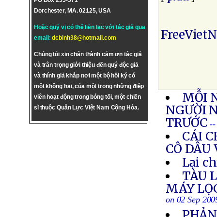
PO Box 255-571
Dorchester, MA. 02125, USA
Hoặc quý vị có thể liên lạc với tác giả qua
FreeViet
email:
dcbinh38@hotmail.com
Chúng tôi xin chân thành cám ơn tác giả
và trân trọng giới thiệu đến quý độc giả
và thính giả khắp nơi một bộ hồi ký có
một không hai, của một trong những điệp
MỖI 
viên hoạt động trong bóng tối, một chiến
NGƯỜI N
sĩ thuộc Quân Lực Việt Nam Cộng Hòa.
TRƯỚC
-
CÁI 
CÔ DÂU 
Lại c
TÀU 
MÁY LỌ
on 02 Sep 200
PHẢN