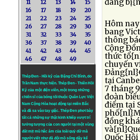
đang bị{n
11
12
13
14
15
16
17
18
19
20
21
22
23
24
25
Hôm nay 
26
27
28
29
30
bang Vic
31
32
33
34
35
thông bá
36
37
38
39
40
Cộng Ðồng
41
42
43
44
45
thức tổ{n
46
47
48
49
chuyến v
Ðảng{nl}
Thép Đen - Hồi ký của Đặng Chí Bình
, do
tại Canbe
Trần Nam thực hiện.
Thép Đen
- Thiên Hồi
7 tháng 9
Ký của một điện viên, một trong những
đoàn biểu
chiến sĩ của bóng tối thuộc Quân Lực Việt
điểm tại 
Nam Cộng Hòa hoạt động tại miền Bắc
phố{nl}M
và đã sa vào tay giặc. Thép Đen phơi bày
tất cả những sự thật kinh khiếp vượt trí
đồng khá
tưởng tượng của con người tại một vùng
và{nl}Que
đất mịt mù hắc ám của loài quỷ dữ mà
Quốc Hội
người viết như đã đội mồ sống dậy kể