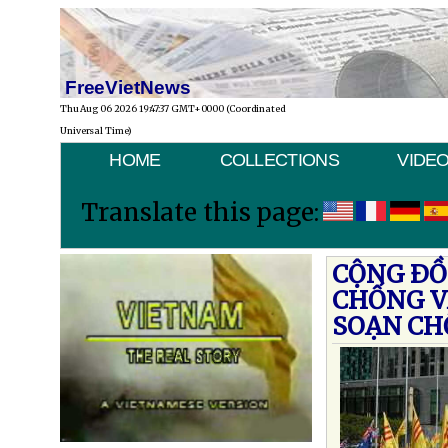
FreeVietNews
Thu Aug 06 2026 19:47:37 GMT+0000 (Coordinated
Universal Time)
HOME
COLLECTIONS
VIDE
Translate this page:
CỘNG ÐỒN
CHỐNG V
SOẠN CH