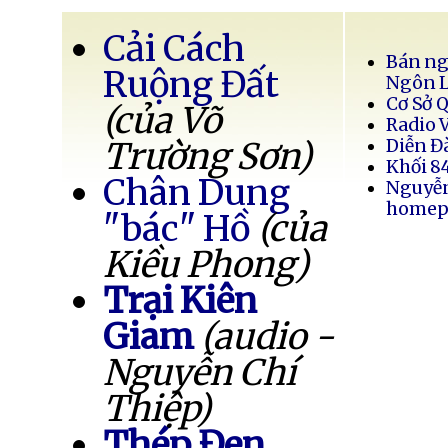
Cải Cách
Bán ng
Ruộng Đất
Ngôn 
Cơ Sở 
(của Võ
Radio 
Trường Sơn)
Diễn Đ
Khối 8
Chân Dung
Nguyễ
homep
"bác" Hồ
(của
Kiều Phong)
Trại Kiên
Giam
(audio -
Nguyễn Chí
Thiệp)
Thép Đen