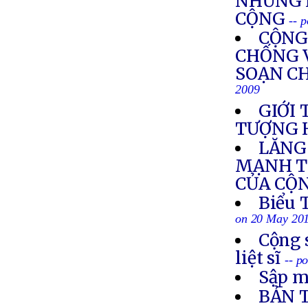
NHỮNG 
CỘNG
-- 
CỘNG
CHỐNG 
SOẠN C
2009
GIỚI
TƯỢNG 
LĂNG
MẠNH T
CỦA CỘ
Biểu 
on 20 May 20
Cộng 
liệt sĩ
-- p
Sập m
BẢN 