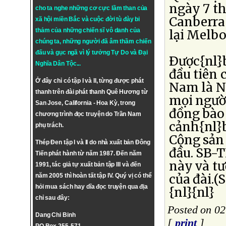
ngày 7 th
cho ta nghe những cơ cực lầm than của
Canberra 
xã hội miền Bắc và cuộc đời tù đày bi
thảm của những chiến sĩ vô danh của
lại Melbo
chúng ta, những người đã âm thầm chiến
đấu và gục ngã vì lý tưởng
Tự Do
và
Đại
Ðược{nl}b
Nghĩa Dân Tộc
...
đầu tiên 
Ở đây chỉ có tập I và II, từng được phát
Nam là N
thanh trên đài phát thanh Quê Hương từ
mọi ngườ
San Jose, California - Hoa Kỳ, trong
đồng bào 
chương trình đọc truyện do Trần Nam
cảnh{nl}
phụ trách.
Cộng sản
Thép Đen tập I và II do nhà xuất bản Đông
đầu. SB-T
Tiến phát hành từ năm 1987. Đến năm
này và t
1991, tác giả tự xuất bản tập III và đến
của đài.(
năm 2005 thì hoàn tất tập IV. Quý vị có thể
hỏi mua sách hay dĩa đọc truyện qua địa
{nl}{nl}
chỉ sau đây:
Posted on 02
Dang Chi Binh
[
print
]