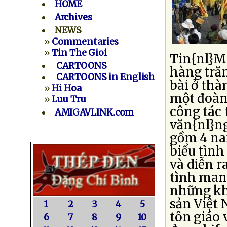
HOME
Archives
NEWS
»
Commentaries
»
Tin The Gioi
Tin{nl}Me
CARTOONS
hàng trăm
CARTOONS in English
bài ở th
»
Hi Hoa
một đoàn
»
Luu Tru
công tác 
AMIGAVLINK.com
văn{nl}ng
gồm 4 na
biểu tình
và diễn r
tình mang
những kh
sản Việt
1
2
3
4
5
tôn giáo
6
7
8
9
10