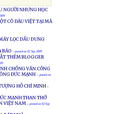
ỆU NGƯỜI NHƯNG HỌC
2009
T CÔ DÂU VIỆT TẠI MÃ
 MÁY LỌC DẦU DUNG
À BÁO
-- posted on 02 Sep 2009
BẮT THÊM BLOGGER
009
TÌNH CHỐNG VĂN CÔNG
NÔNG ĐỨC MẠNH
-- posted on
 TƯỢNG HỒ CHÍ MINH
--
ĐỨC MẠNH THAN THỞ
N VIỆT NAM
-- posted on 02 Sep