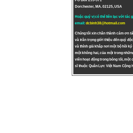
PO Box 255-571
Dorchester, MA. 02125, USA
Hoặc quý vị có thể liên lạc với tác 
email:
dcbinh38@hotmail.com
Chúng tôi xin chân thành cám ơn tá
và trân trọng giới thiệu đến quý độc
và thính giả khắp nơi một bộ hồi ký
một không hai, của một trong nhữn
viên hoạt động trong bóng tối, một 
sĩ thuộc Quân Lực Việt Nam Cộng 