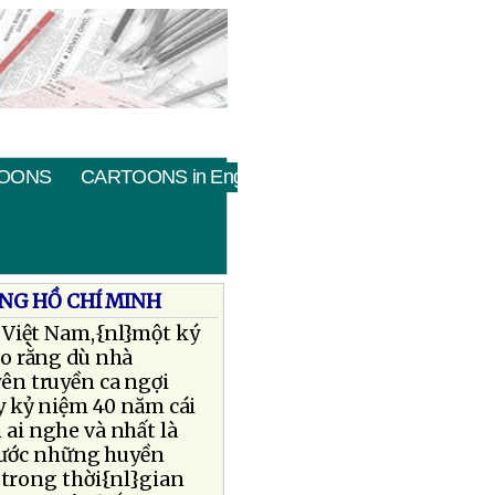
OONS
CARTOONS in English
NG HỒ CHÍ MINH
 Việt Nam,{nl}một ký
cho rằng dù nhà
ên truyền ca ngợi
y kỷ niệm 40 năm cái
ai nghe và nhất là
trước những huyền
 trong thời{nl}gian