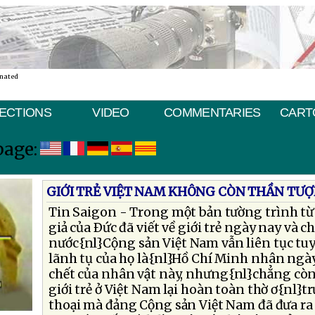
inated
ECTIONS
VIDEO
COMMENTARIES
CART
page:
GIỚI TRẺ VIỆT NAM KHÔNG CÒN THẦN TƯỢ
Tin Saigon - Trong một bản tường trình từ
giả của Ðức đã viết về giới trẻ ngày nay và 
nước{nl}Cộng sản Việt Nam vẫn liên tục tuy
lãnh tụ của họ là{nl}Hồ Chí Minh nhân ngà
chết của nhân vật này, nhưng{nl}chẳng còn 
giới trẻ ở Việt Nam lại hoàn toàn thờ ơ{nl}
thoại mà đảng Cộng sản Việt Nam đã đưa ra