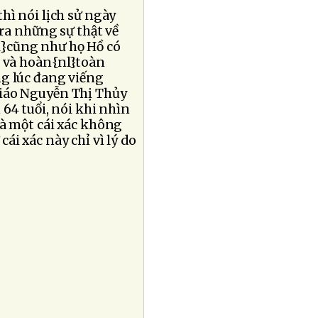
hì nói lịch sử ngày
 ra những sự thật về
l}cũng như họ Hồ có
h và hoàn{nl}toàn
ng lúc đang viếng
giáo Nguyễn Thị Thủy
64 tuổi, nói khi nhìn
là một cái xác không
ái xác này chỉ vì lý do