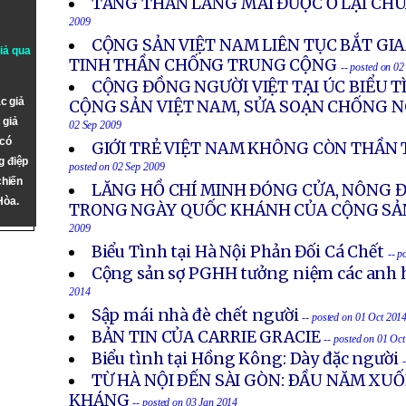
TĂNG THÂN LÀNG MAI ĐƯỢC Ở LẠI CHÙ
2009
CỘNG SẢN VIỆT NAM LIÊN TỤC BẮT G
giả qua
TINH THẦN CHỐNG TRUNG CỘNG
-- posted on 0
CỘNG ĐỒNG NGƯỜI VIỆT TẠI ÚC BIỂU 
c giả
CỘNG SẢN VIỆT NAM, SỬA SOẠN CHỐNG 
 giả
02 Sep 2009
 có
GIỚI TRẺ VIỆT NAM KHÔNG CÒN THẦN
g điệp
posted on 02 Sep 2009
chiến
LĂNG HỒ CHÍ MINH ĐÓNG CỬA, NÔNG 
Hòa.
TRONG NGÀY QUỐC KHÁNH CỦA CỘNG SẢ
2009
Biểu Tình tại Hà Nội Phản Đối Cá Chết
-- p
Cộng sản sợ PGHH tưởng niệm các anh h
2014
Sập mái nhà đè chết người
-- posted on 01 Oct 201
BẢN TIN CỦA CARRIE GRACIE
-- posted on 01 Oc
Biểu tình tại Hồng Kông: Dày đặc người
TỪ HÀ NỘI ÐẾN SÀI GÒN: ÐẦU NĂM X
KHÁNG
-- posted on 03 Jan 2014