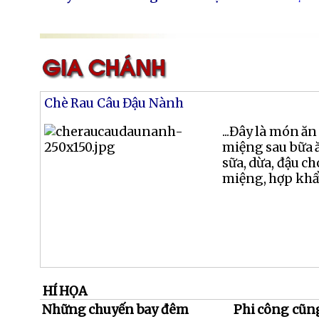
Chè Rau Câu Đậu Nành
...Đây là món ă
miệng sau bữa ă
sữa, dừa, đậu c
miệng, hợp khẩu 
HÍ HỌA
Những chuyến bay đêm
Phi công cũng