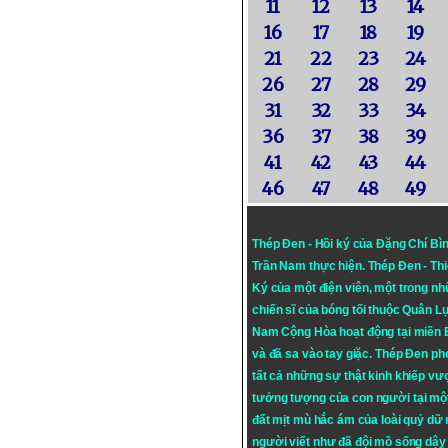
11
12
13
14
16
17
18
19
21
22
23
24
26
27
28
29
31
32
33
34
36
37
38
39
41
42
43
44
46
47
48
49
Thép Đen - Hồi ký của Đặng Chí Bì
Trần Nam thực hiện.
Thép Đen
- Th
Ký của một điện viên, một trong n
chiến sĩ của bóng tối thuộc Quân L
Nam Cộng Hòa hoạt động tại miền
và đã sa vào tay giặc. Thép Đen ph
tất cả những sự thật kinh khiếp vượ
tưởng tượng của con người tại mộ
đất mịt mù hắc ám của loài quỷ dữ
người viết như đã đội mồ sống dậy