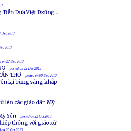
013
g Tiễn Ðưa Việt Dzũng
--
23 Dec 2013
 Dec 2013
ed on 22 Dec 2013
NG
-- posted on 22 Dec 2013
 CẦN THƠ
-- posted on 09 Dec 2013
ên lại bừng sáng khắp
ử lén các giáo dân Mỹ
Mỹ Yên
-- posted on 22 Oct 2013
hiệp thông với giáo xứ
ed on 20 Oct 2013