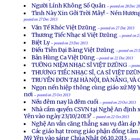
Người Lính Không Số Quân
-- posted on 28 Dec 2
Tình Này Xin Gởi Trời Mây! - Nén Hươn
posted on 27 Dec 2013
Văn Tế Khóc Việt Dzũng
-- posted on 27 Dec 2013
Thương Tiếc Nhạc sĩ Việt Dzũng
-- posted on 
Biệt Ly
-- posted on 23 Dec 2013
Ðiếu Tiễn Ðại Bàng Việt Dzũng
-- posted on 23
Bản Hùng Ca Việt Dũng
-- posted on 22 Dec 2013
TƯỞNG NIỆM NHẠC SĨ VIỆT DZŨNG
-- post
THƯƠNG TIẾC NHẠC SĨ, CA SĨ VIỆT DZŨ
TRUYỀN ÐƠN TẠI HÀ NỘI, ÐÀ NẴNG, VÀ
Ngọn nến hiệp thông cùng giáo xứ Mỹ Y
nơi
-- posted on 25 Oct 2013
Nếu đêm nay là đêm cuối
-- posted on 23 Oct 2013
Nhà cầm quyền CSVN tại Nghệ An định x
Yên vào ngày 23/10/2013?
-- posted on 22 Oct 2013
Nghệ An vẫn căng thẳng sau vụ đàn áp 
Các giáo hạt trong giáo phận đồng tâm 
Mỹ Yên vào sáng Chúa Nhật 06.10.2013
-- post