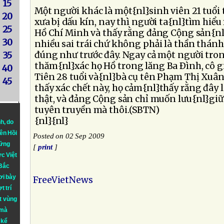
15
Một người khác là một{nl}sinh viên 21 tuổi t
20
xưa bị dấu kín, nay thì người ta{nl}tìm hiểu
25
Hồ Chí Minh và thấy rằng đảng Cộng sản{n
30
nhiều sai trái chứ không phải là thần thán
đúng như trước đây. Ngay cả một người tro
35
thăm{nl}xác họ Hồ trong lăng Ba Ðình, cô 
40
Tiên 28 tuổi và{nl}bà cụ tên Phạm Thị Xuân 
45
thấy xác chết này, họ cảm{nl}thấy rằng đây 
thật, và đảng Cộng sản chỉ muốn lưu{nl}giữ c
tuyên truyền mà thôi.(SBTN)
{nl}{nl}
nh
, do
iên Hồi
Posted on 02 Sep 2009
hững
[
print
]
ực Việt
 Bắc
ơi bày
FreeVietNews
t trí
t vùng
 mà
 kể