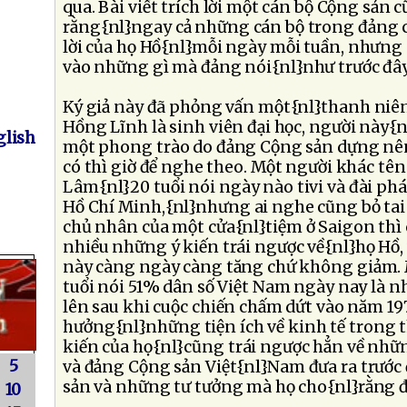
qua. Bài viết trích lời một cán bộ Cộng sản 
rằng{nl}ngay cả những cán bộ trong đảng c
lời của họ Hồ{nl}mỗi ngày mỗi tuần, nhưng
vào những gì mà đảng nói{nl}như trước đây
Ký giả này đã phỏng vấn một{nl}thanh niên
Hồng Lĩnh là sinh viên đại học, người này{nl
lish
một phong trào do đảng Cộng sản dựng nê
có thì giờ để nghe theo. Một người khác t
Lâm{nl}20 tuổi nói ngày nào tivi và đài phá
Hồ Chí Minh,{nl}nhưng ai nghe cũng bỏ tai 
chủ nhân của một cửa{nl}tiệm ở Saigon thì c
nhiều những ý kiến trái ngược về{nl}họ Hồ
này càng ngày càng tăng chứ không giảm. 
tuổi nói 51% dân số Việt Nam ngày nay là n
lên sau khi cuộc chiến chấm dứt vào năm 197
hưởng{nl}những tiện ích về kinh tế trong th
kiến của họ{nl}cũng trái ngược hẳn về nhữ
5
và đảng Cộng sản Việt{nl}Nam đưa ra trước
sản và những tư tưởng mà họ cho{nl}rằng đã
10