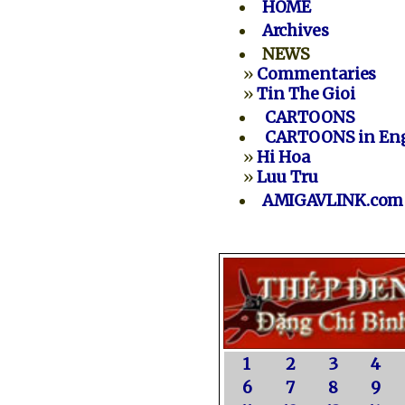
HOME
Archives
NEWS
»
Commentaries
»
Tin The Gioi
CARTOONS
CARTOONS in Eng
»
Hi Hoa
»
Luu Tru
AMIGAVLINK.com
1
2
3
4
6
7
8
9