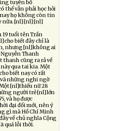
cũng tuyên bố
ó thể vẫn phải học hỏi
 nay họ không còn tin
 nữa.{nl}{nl}{nl}
 19 tuổi tên Trần
}cho biết đây chỉ là
n, nhưng{nl}không ai
ên Nguyễn Thanh
t thanh cũng ra rả về
này qua tai kia. Một
ho biết nay có rất
, và những nghi ngờ
Một{nl}thiếu nữ 28
hững người trẻ{nl}lớn
5, và họ được
ời đại đổi mới, nên ý
ng gì mà Hồ Chí Minh
 đây về chủ nghĩa Cộng
 quá lỗi thời.