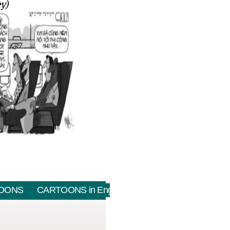
ey)
OONS
CARTOONS in English