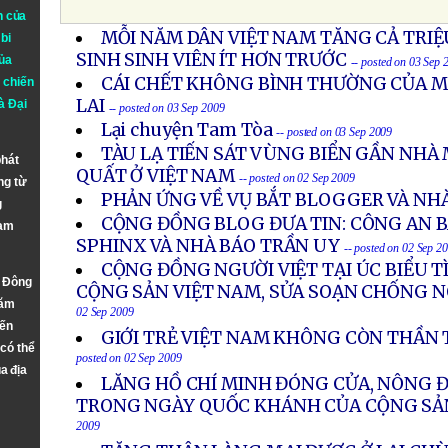
n của
MỖI NĂM DÂN VIỆT NAM TĂNG CẢ TRI
bi
SINH SINH VIÊN ÍT HƠN TRƯỚC
ủa
-- posted on 03 Sep 
CÁI CHẾT KHÔNG BÌNH THƯỜNG CỦA MỘ
 chiến
LAI
à
Đại
-- posted on 03 Sep 2009
Lại chuyện Tam Tòa
-- posted on 03 Sep 2009
TÀU LẠ TIẾN SÁT VÙNG BIỂN GẦN NHÀ
phát
QUẤT Ở VIỆT NAM
-- posted on 02 Sep 2009
ng từ
PHẢN ỨNG VỀ VỤ BẮT BLOGGER VÀ NH
g
CỘNG ĐỒNG BLOG ĐƯA TIN: CÔNG AN 
Nam
SPHINX VÀ NHÀ BÁO TRẦN UY
-- posted on 02 Sep 2
CỘNG ĐỒNG NGƯỜI VIỆT TẠI ÚC BIỂU 
n Đông
CỘNG SẢN VIỆT NAM, SỬA SOẠN CHỐNG 
năm
02 Sep 2009
đến
GIỚI TRẺ VIỆT NAM KHÔNG CÒN THẦN
 có thể
posted on 02 Sep 2009
a địa
LĂNG HỒ CHÍ MINH ĐÓNG CỬA, NÔNG 
TRONG NGÀY QUỐC KHÁNH CỦA CỘNG SẢ
2009