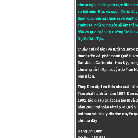
cho ta nghe những cơ cực lầm tha
xã hội miền Bắc và cuộc đời tù đày 
thảm của những chiến sĩ vô danh c
chúng ta, những người đã âm thầm
đấu và gục ngã vì lý tưởng
Tự Do
v
Nghĩa Dân Tộc
...
Ở đây chỉ có tập I và II, từng được 
thanh trên đài phát thanh Quê Hươ
San Jose, California - Hoa Kỳ, tron
chương trình đọc truyện do Trần 
phụ trách.
Thép Đen tập I và II do nhà xuất bả
Tiến phát hành từ năm 1987. Đến 
1991, tác giả tự xuất bản tập III và 
năm 2005 thì hoàn tất tập IV. Quý vị
hỏi mua sách hay dĩa đọc truyện qu
chỉ sau đây:
Dang Chi Binh