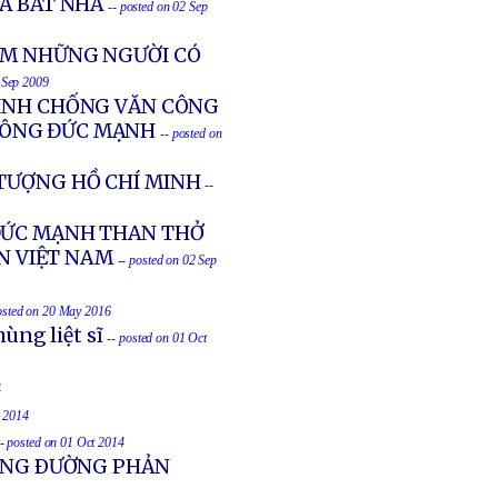
A BÁT NHÃ
-- posted on 02 Sep
IAM NHỮNG NGƯỜI CÓ
2 Sep 2009
TÌNH CHỐNG VĂN CÔNG
NÔNG ĐỨC MẠNH
-- posted on
 TƯỢNG HỒ CHÍ MINH
--
ĐỨC MẠNH THAN THỞ
N VIỆT NAM
-- posted on 02 Sep
osted on 20 May 2016
ùng liệt sĩ
-- posted on 01 Oct
4
t 2014
-- posted on 01 Oct 2014
UỐNG ÐƯỜNG PHẢN