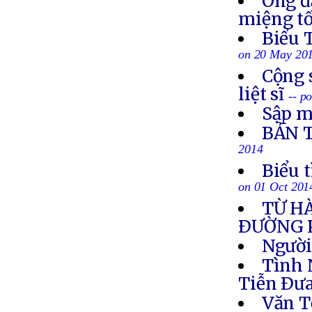
Ông đ
miệng tố
Biểu 
on 20 May 20
Cộng 
liệt sĩ
-- p
Sập m
BẢN 
2014
Biểu 
on 01 Oct 201
TỪ H
ÐƯỜNG 
Người
Tình 
Tiễn Ðưa
Văn T