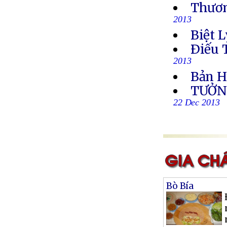
Thươn
2013
Biệt L
Ðiếu 
2013
Bản H
TƯỞN
22 Dec 2013
Bò Bía