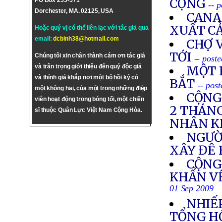
CỘNG
PO Box 255-571
-- 
Dorchester, MA. 02125, USA
CANA
XUẤT C
Hoặc quý vị có thể liên lạc với tác giả qua
email:
dcbinh38@hotmail.com
CHỢ 
TỚI
Chúng tôi xin chân thành cám ơn tác giả
-- post
và trân trọng giới thiệu đến quý độc giả
MỘT 
và thính giả khắp nơi một bộ hồi ký có
BẮT
-- pos
một không hai, của một trong những điệp
CỘNG
viên hoạt động trong bóng tối, một chiến
2 THÁNG
sĩ thuộc Quân Lực Việt Nam Cộng Hòa.
NHÂN K
NGƯỜ
XÂY ĐÊ 
CỘNG
KHẨN VỀ
01 Sep 2009
NHIẾ
TỔNG HỘ