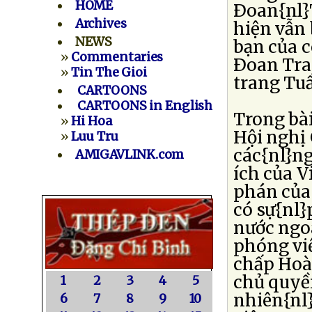
HOME
Ðoan{nl}T
Archives
hiện vẫn 
NEWS
bạn của 
»
Commentaries
Ðoan Tra
»
Tin The Gioi
trang Tu
CARTOONS
CARTOONS in English
Trong bài
»
Hi Hoa
Hội nghị
»
Luu Tru
các{nl}ng
AMIGAVLINK.com
ích của V
phán của 
có sự{nl}
nước ngoà
phóng viê
chấp Hoà
chủ quyền
1
2
3
4
5
nhiên{nl
6
7
8
9
10