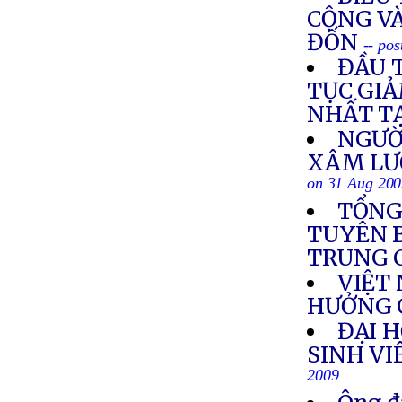
CỘNG VÀ
ĐỐN
-- po
ĐẦU 
TỤC GI
NHẤT T
NGƯỜ
XÂM LƯ
on 31 Aug 20
TỔNG
TUYÊN 
TRUNG 
VIỆT
HƯỞNG 
ĐẠI H
SINH VI
2009