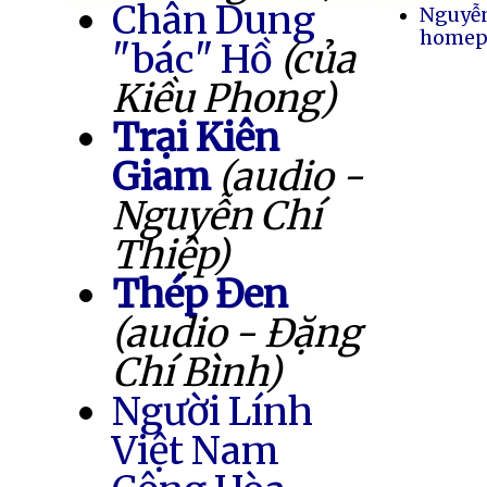
Chân Dung
Nguyễ
homep
"bác" Hồ
(của
Kiều Phong)
Trại Kiên
Giam
(audio -
Nguyễn Chí
Thiệp)
Thép Đen
(audio - Đặng
Chí Bình)
Người Lính
Việt Nam