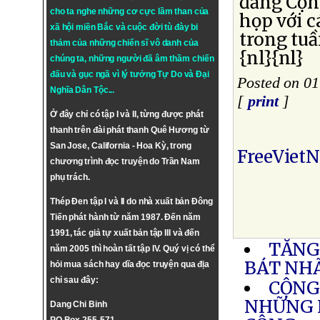
đảng Cộn
cho ta nghe những cơ cực lầm than của
họp với c
xã hội miền Bắc và cuộc đời tù đày bi
trong tuầ
thảm của những chiến sĩ vô danh của
{nl}{nl}
chúng ta, những người đã âm thầm chiến
đấu và gục ngã vì lý tưởng
Tự Do
và
Đại
Posted on 01
Nghĩa Dân Tộc
...
[
print
]
Ở đây chỉ có tập I và II, từng được phát
thanh trên đài phát thanh Quê Hương từ
San Jose, California - Hoa Kỳ, trong
FreeViet
chương trình đọc truyện do Trần Nam
phụ trách.
Thép Đen tập I và II do nhà xuất bản Đông
Tiến phát hành từ năm 1987. Đến năm
1991, tác giả tự xuất bản tập III và đến
TĂNG
năm 2005 thì hoàn tất tập IV. Quý vị có thể
BÁT NH
hỏi mua sách hay dĩa đọc truyện qua địa
chỉ sau đây:
CỘNG
NHỮNG 
Dang Chi Binh