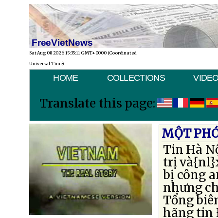
FreeVietNews
Sat Aug 08 2026 15:35:11 GMT+0000 (Coordinated
Universal Time)
HOME
COLLECTIONS
VIDE
Translate this page:
MỘT PHÓ
Tin Hà Nộ
trị và{nl
bị công a
nhưng ch
Tổng biê
hãng tin