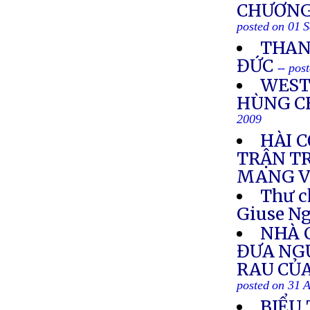
CHƯƠNG
posted on 01 
THAN
ĐỨC
-- pos
WEST
HÙNG C
2009
HÀI C
TRẬN T
MANG V
Thư c
Giuse Ng
NHÀ 
ĐƯA NG
RAU CỦA
posted on 31 
BIỂU