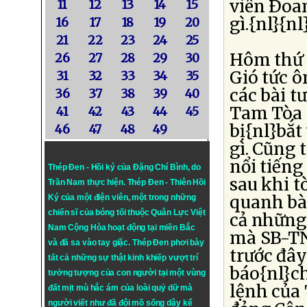
viên Ðoan
11
12
13
14
15
gì.{nl}{nl
16
17
18
19
20
21
22
23
24
25
Hôm thứ 
26
27
28
29
30
Gió tức ô
31
32
33
34
35
các bài t
36
37
38
39
40
Tam Tòa 
41
42
43
44
45
bị{nl}bắt
46
47
48
49
gì. Cũng 
nổi tiếng
Thép Đen - Hồi ký của Đặng Chí Bình
, do
sau khi t
Trần Nam thực hiện.
Thép Đen
- Thiên Hồi
quanh bài
Ký của một điện viên, một trong những
chiến sĩ của bóng tối thuộc Quân Lực Việt
cả những 
Nam Cộng Hòa hoạt động tại miền Bắc
mà SB-TN 
và đã sa vào tay giặc. Thép Đen phơi bày
trước đây
tất cả những sự thật kinh khiếp vượt trí
báo{nl}ch
tưởng tượng của con người tại một vùng
lệnh của 
đất mịt mù hắc ám của loài quỷ dữ mà
người viết như đã đội mồ sống dậy kể