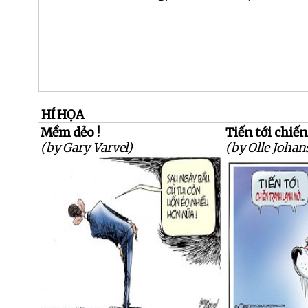
HÍ HỌA
Mềm dẻo !
Tiến tới chiến
(by Gary Varvel)
(by Olle Johan