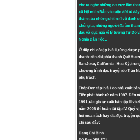
cho ta nghe những cơ cực lầm tha
xã hội miền Bắc và cuộc đời tù đày 
thảm của những chiến sĩ vô danh c
chúng ta, những người đã âm thầm
đấu và gục ngã vì lý tưởng
Tự Do
v
Nghĩa Dân Tộc
...
Ở đây chỉ có tập I và II, từng được 
thanh trên đài phát thanh Quê Hươ
San Jose, California - Hoa Kỳ, tron
chương trình đọc truyện do Trần 
phụ trách.
Thép Đen tập I và II do nhà xuất bả
Tiến phát hành từ năm 1987. Đến 
1991, tác giả tự xuất bản tập III và 
năm 2005 thì hoàn tất tập IV. Quý vị
hỏi mua sách hay dĩa đọc truyện qu
chỉ sau đây:
Dang Chi Binh