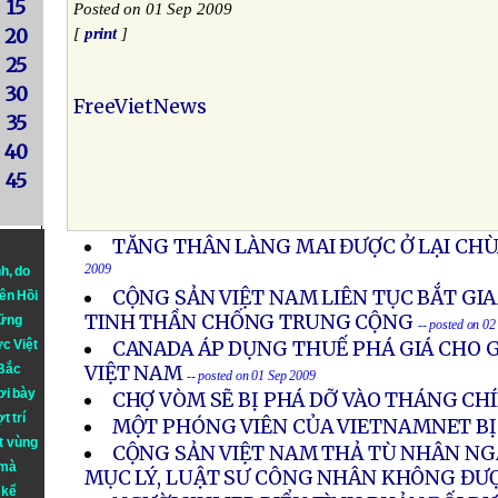
15
Posted on 01 Sep 2009
20
[
print
]
25
30
FreeVietNews
35
40
45
TĂNG THÂN LÀNG MAI ĐƯỢC Ở LẠI CHÙ
2009
nh
, do
CỘNG SẢN VIỆT NAM LIÊN TỤC BẮT G
iên Hồi
TINH THẦN CHỐNG TRUNG CỘNG
hững
-- posted on 0
ực Việt
CANADA ÁP DỤNG THUẾ PHÁ GIÁ CHO 
 Bắc
VIỆT NAM
-- posted on 01 Sep 2009
ơi bày
CHỢ VÒM SẼ BỊ PHÁ DỠ VÀO THÁNG CHÍ
t trí
MỘT PHÓNG VIÊN CỦA VIETNAMNET BỊ
t vùng
CỘNG SẢN VIỆT NAM THẢ TÙ NHÂN NGÀ
 mà
MỤC LÝ, LUẬT SƯ CÔNG NHÂN KHÔNG ĐƯ
 kể