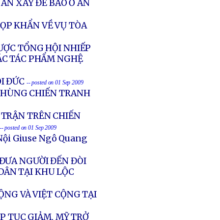
ÁN XÂY ĐÊ BAO Ở AN
ỌP KHẨN VỀ VỤ TÒA
ƯỢC TỔNG HỘI NHIẾP
ÁC TÁC PHẨM NGHỆ
I ĐỨC
-- posted on 01 Sep 2009
 HÙNG CHIẾN TRANH
Ử TRẬN TRÊN CHIẾN
-- posted on 01 Sep 2009
Nội Giuse Ngô Quang
ĐƯA NGƯỜI ĐẾN ĐÒI
DÂN TẠI KHU LỘC
ỘNG VÀ VIỆT CỘNG TẠI
P TỤC GIẢM, MỸ TRỞ