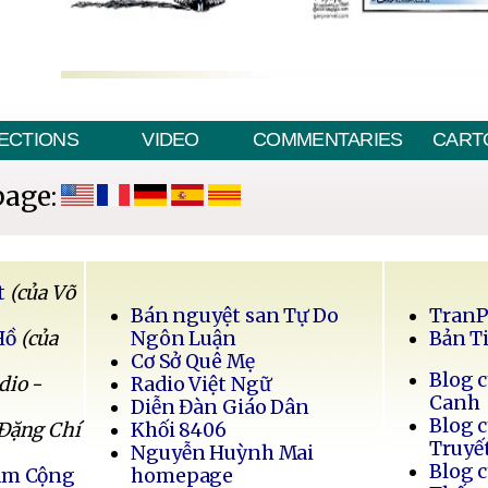
ECTIONS
VIDEO
COMMENTARIES
CART
page:
t
(của Võ
Bán nguyệt san Tự Do
Tran
Hồ
(của
Ngôn Luận
Bản T
Cơ Sở Quê Mẹ
Blog 
dio -
Radio Việt Ngữ
Canh
Diễn Đàn Giáo Dân
Blog 
 Đặng Chí
Khối 8406
Truyế
Nguyễn Huỳnh Mai
Blog 
Nam Cộng
homepage