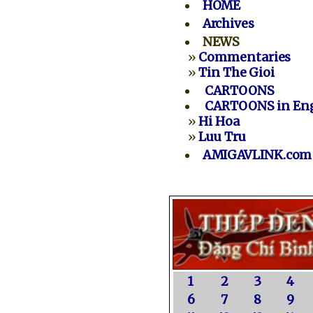
HOME
Archives
NEWS
»
Commentaries
»
Tin The Gioi
CARTOONS
CARTOONS in Eng
»
Hi Hoa
»
Luu Tru
AMIGAVLINK.com
1
2
3
4
6
7
8
9