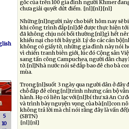
gốc của trên 100 gia đình người Khmer đan
chưa giải quyết dứt điểm. {nl}{nl}{nl}
Những{nl}người này cho biết hôm nay sẽ bi
khi công trình đắp{nl}đê được thực hiện tới
đã không chịu nói bồi thường{nl}gì hết n
khiếu nại cho tới bây giờ. Lý do các cán bộ{nl
lish
không có giấy tờ, những gia đình này nói h
vì chiến tranh biên giới, lúc đó Cộng sản V
sang tấn công Campuchea, người dân chạy 
tờ.{nl}Nhà nước nói sẽ đắp bao đê cho bà co
mùa.
Trong{nl}suốt 3 ngày qua người dân ở đây đ
chỗ đắp đê công{nl}trình nhưng cán bộ vẫn
hành. Họ có liên lạc với{nl}bí thư xã An Cư đ
và trình bày nguyện vọng của bà{nl}con n
không trả lời mà chỉ nói rằng đây là vấn đề{
5
(SBTN)
{nl}{nl}
10