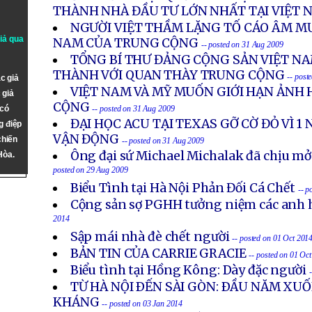
THÀNH NHÀ ĐẦU TƯ LỚN NHẤT TẠI VIỆT 
NGƯỜI VIỆT THẦM LẶNG TỐ CÁO ÂM M
giả qua
NAM CỦA TRUNG CỘNG
-- posted on 31 Aug 2009
TỔNG BÍ THƯ ĐẢNG CỘNG SẢN VIỆT N
THÀNH VỚI QUAN THÀY TRUNG CỘNG
-- post
c giả
VIỆT NAM VÀ MỸ MUỐN GIỚI HẠN ẢNH
 giả
CỘNG
 có
-- posted on 31 Aug 2009
ĐẠI HỌC ACU TẠI TEXAS GỠ CỜ ĐỎ VÌ 1 
g điệp
VẬN ĐỘNG
chiến
-- posted on 31 Aug 2009
Ông đại sứ Michael Michalak đã chịu mở
Hòa.
posted on 29 Aug 2009
Biểu Tình tại Hà Nội Phản Đối Cá Chết
-- p
Cộng sản sợ PGHH tưởng niệm các anh h
2014
Sập mái nhà đè chết người
-- posted on 01 Oct 201
BẢN TIN CỦA CARRIE GRACIE
-- posted on 01 Oc
Biểu tình tại Hồng Kông: Dày đặc người
TỪ HÀ NỘI ÐẾN SÀI GÒN: ÐẦU NĂM X
KHÁNG
-- posted on 03 Jan 2014