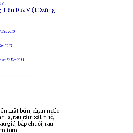
013
g Tiễn Ðưa Việt Dzũng
--
23 Dec 2013
 Dec 2013
ed on 22 Dec 2013
trên mặt bún, chan nước
h lá, rau răm xắt nhỏ,
au giá, bắp chuối, rau
mắm tôm.