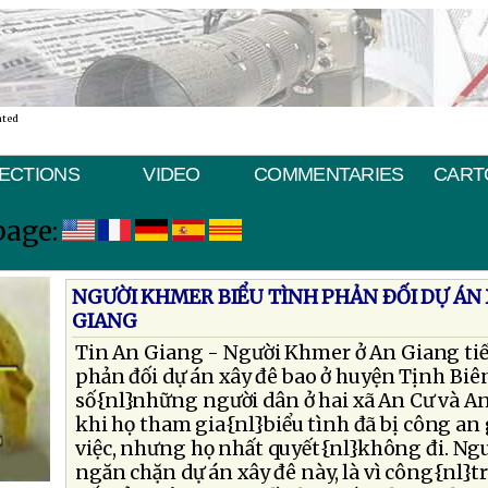
ated
ECTIONS
VIDEO
COMMENTARIES
CART
page:
NGƯỜI KHMER BIỂU TÌNH PHẢN ÐỐI DỰ ÁN 
GIANG
Tin An Giang - Người Khmer ở An Giang tiế
phản đối dự án xây đê bao ở huyện Tịnh Biê
số{nl}những người dân ở hai xã An Cư và A
khi họ tham gia{nl}biểu tình đã bị công an
việc, nhưng họ nhất quyết{nl}không đi. Ng
ngăn chặn dự án xây đê này, là vì công{nl}t