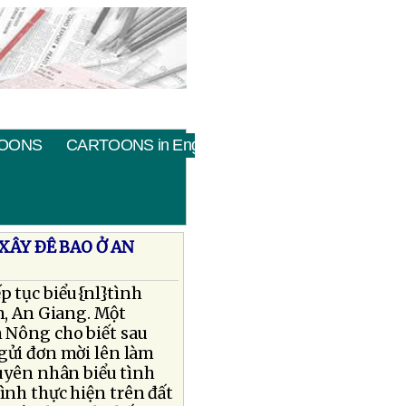
OONS
CARTOONS in English
XÂY ÐÊ BAO Ở AN
p tục biểu{nl}tình
n, An Giang. Một
n Nông cho biết sau
 gửi đơn mời lên làm
uyên nhân biểu tình
rình thực hiện trên đất