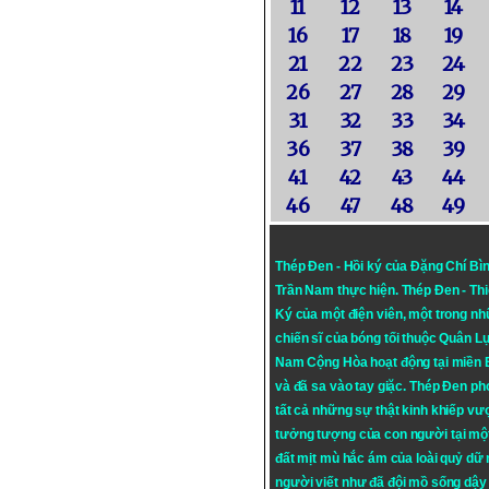
11
12
13
14
16
17
18
19
21
22
23
24
26
27
28
29
31
32
33
34
36
37
38
39
41
42
43
44
46
47
48
49
Thép Đen - Hồi ký của Đặng Chí Bì
Trần Nam thực hiện.
Thép Đen
- Th
Ký của một điện viên, một trong n
chiến sĩ của bóng tối thuộc Quân L
Nam Cộng Hòa hoạt động tại miền
và đã sa vào tay giặc. Thép Đen ph
tất cả những sự thật kinh khiếp vượ
tưởng tượng của con người tại mộ
đất mịt mù hắc ám của loài quỷ dữ
người viết như đã đội mồ sống dậy