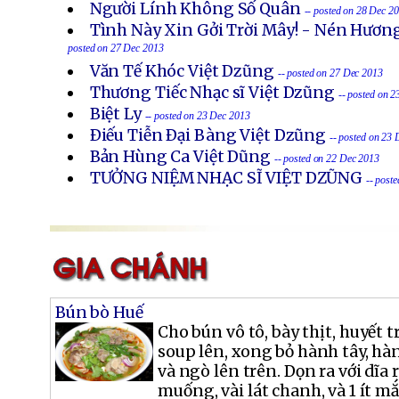
Người Lính Không Số Quân
-- posted on 28 Dec 2
Tình Này Xin Gởi Trời Mây! - Nén Hươn
posted on 27 Dec 2013
Văn Tế Khóc Việt Dzũng
-- posted on 27 Dec 2013
Thương Tiếc Nhạc sĩ Việt Dzũng
-- posted on 
Biệt Ly
-- posted on 23 Dec 2013
Ðiếu Tiễn Ðại Bàng Việt Dzũng
-- posted on 23
Bản Hùng Ca Việt Dũng
-- posted on 22 Dec 2013
TƯỞNG NIỆM NHẠC SĨ VIỆT DZŨNG
-- post
Bún bò Huế
Cho bún vô tô, bày thịt, huyết 
soup lên, xong bỏ hành tây, hàn
và ngò lên trên. Dọn ra với dĩa r
muống, vài lát chanh, và 1 ít 