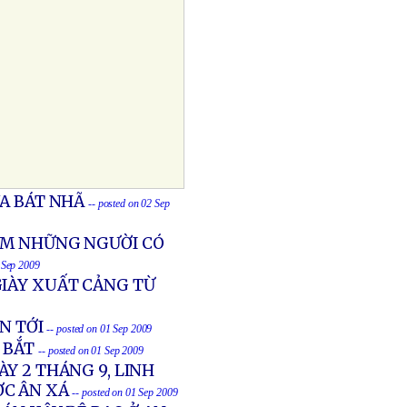
A BÁT NHÃ
-- posted on 02 Sep
IAM NHỮNG NGƯỜI CÓ
2 Sep 2009
GIÀY XUẤT CẢNG TỪ
N TỚI
-- posted on 01 Sep 2009
 BẮT
-- posted on 01 Sep 2009
Y 2 THÁNG 9, LINH
ỢC ÂN XÁ
-- posted on 01 Sep 2009