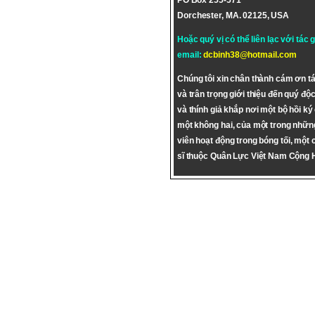
PO Box 255-571
Dorchester, MA. 02125, USA
Hoặc quý vị có thể liên lạc với tác 
email:
dcbinh38@hotmail.com
Chúng tôi xin chân thành cám ơn tá
và trân trọng giới thiệu đến quý độc
và thính giả khắp nơi một bộ hồi ký
một không hai, của một trong nhữn
viên hoạt động trong bóng tối, một 
sĩ thuộc Quân Lực Việt Nam Cộng 