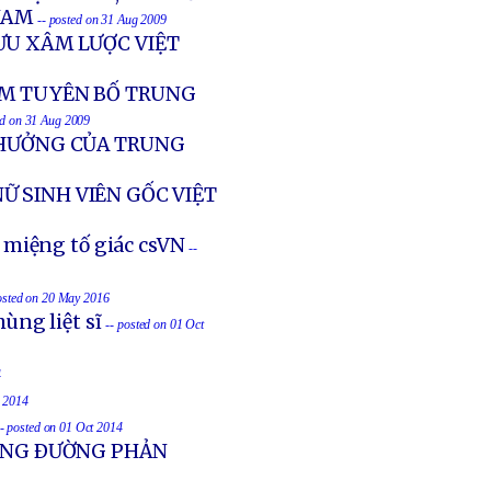
NAM
-- posted on 31 Aug 2009
ƯU XÂM LƯỢC VIỆT
AM TUYÊN BỐ TRUNG
ed on 31 Aug 2009
 HƯỞNG CỦA TRUNG
NỮ SINH VIÊN GỐC VIỆT
 miệng tố giác csVN
--
osted on 20 May 2016
ùng liệt sĩ
-- posted on 01 Oct
4
t 2014
-- posted on 01 Oct 2014
UỐNG ÐƯỜNG PHẢN