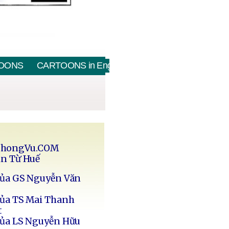
OONS
CARTOONS in English
PhongVu.COM
in Từ Huế
của GS Nguyễn Văn
của TS Mai Thanh
t
của LS Nguyễn Hữu