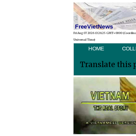
FreeVietNews
Fri Aug 07 2026 13:26:25 GMT+0000 (Coordin
Universal Time)
HOME
COLL
Translate this 