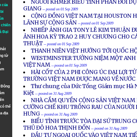
NGƯỜI KHMER BIỂU TÌNH PHẢN ĐỐI DỰ 
n của
GIANG
-- posted on 01 Sep 2009
bi
CỘNG ĐỒNG VIỆT NAM TẠI HOUSTON H
ủa
LÃNH SỰ CỘNG SẢN
-- posted on 01 Sep 2009
 chiến
NHIẾP ẢNH GIA TONY LÊ KIM THUẬN Đ
à
Đại
ẢNH HOA KỲ TRAO 2 HUY CHƯƠNG CHO C
THUẬT
-- posted on 01 Sep 2009
phát
THANH NIÊN VIỆT HƯỚNG TỚI QUỐC HỘ
ng từ
WESTMINSTER TƯỞNG NIỆM MỘT ANH
g
VIỆT NAM
-- posted on 01 Sep 2009
Nam
HÀI CỐT CỦA 2 PHI CÔNG ÚC ĐẠI LỢI T
TRƯỜNG VIỆT NAM ĐƯỢC MANG VỀ NƯỚC
Thư chung của Đức Tổng Giám mục Hà 
n Đông
Kiệt
năm
-- posted on 31 Aug 2009
NHÀ CẦM QUYỀN CỘNG SẢN VIỆT NAM 
đến
CƯỠNG CHẾ KHU TRỒNG RAU CỦA NGƯỜI 
 có thể
HƯNG
a địa
-- posted on 31 Aug 2009
BIỂU TÌNH TRƯỚC TÒA ĐẠI SỨ TRUNG C
THỦ ĐÔ HOA THỊNH ĐỐN
-- posted on 31 Aug 2009
ĐẦU TƯ NGOẠI QUỐC VÀO VIỆT NAM TIẾ