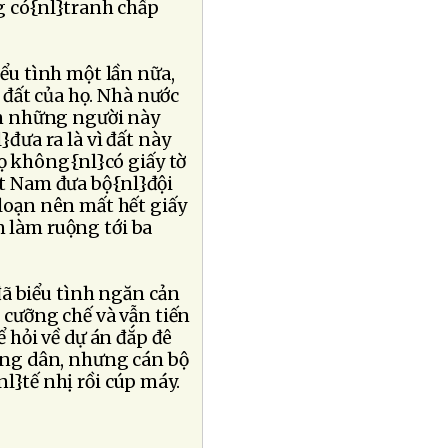
g có{nl}tranh chấp
ểu tình một lần nữa,
 đất của họ. Nhà nước
ên những người này
}đưa ra là vì đất này
ọ không{nl}có giấy tờ
iệt Nam đưa bộ{nl}đội
loạn nên mất hết giấy
n làm ruộng tới ba
ã biểu tình ngăn cản
 cưỡng chế và vẫn tiến
ể hỏi về dự án đắp đê
ông dân, nhưng cán bộ
nl}tế nhị rồi cúp máy.