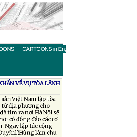
OONS
CARTOONS in English
KHẨN VỀ VỤ TÒA LÃNH
 sản Việt Nam lập tòa
 từ địa phương cho
đã tìm ra nơi Hà Nội sẽ
nơi có đông đảo các cơ
. Ngay lập tức cộng
 Duy{nl}Hùng làm chủ