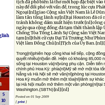
tịch đã phổ biến lá thơ mời họp đặc biệt vào
này để đối phó với vấn đề, trong lúc cựu Ph
Ngoại{nl}giao Cộng sản Việt Nam là Lê Dũn
làm tân tổng lãnh sự{nl}tại Houston đã có
tránh không dám xuất hiện trước{nl}công
ngày qua cộng đồng đã tạm thời thành lập
Chống Tòa Tổng Lãnh Sự Cộng sản Việt Nam
lish
tạm{nl}thời cử cựu Ðại Tá Trương Như Phù
Việt làm Ðồng Chủ{nl}Tịch của Ủy Ban.
{nl}
Trong{nl}phiên họp công khai kế tiếp, cộng đồng
quyết nhiều{nl}vấn đề. Hiện có khoảng 85,000 n
sống tại Houston và{nl}vùng phụ cận. Diễn tiến n
chính phủ Hoa Kỳ: phía{nl}Mỹ sẽ mở một tòa tổ
Nẵng và Hà Nội sẽ mở văn{nl}phòng tại Houston
Hoa Kỳ muốn mở thêm một tòa{nl}lãnh sự khác
lại Hà Nội muốn mở thêm một văn phòng{nl}tại S
{nl}{nl}
Washington.(SBTN)
5
Posted on 01 Sep 2009
10
[
print
]