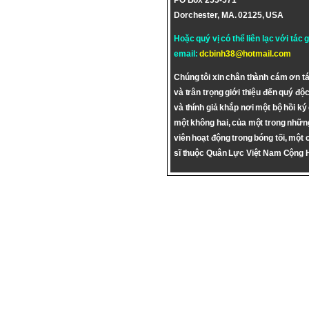
PO Box 255-571
Dorchester, MA. 02125, USA
Hoặc quý vị có thể liên lạc với tác 
email:
dcbinh38@hotmail.com
Chúng tôi xin chân thành cám ơn tá
và trân trọng giới thiệu đến quý độc
và thính giả khắp nơi một bộ hồi ký
một không hai, của một trong nhữn
viên hoạt động trong bóng tối, một 
sĩ thuộc Quân Lực Việt Nam Cộng 