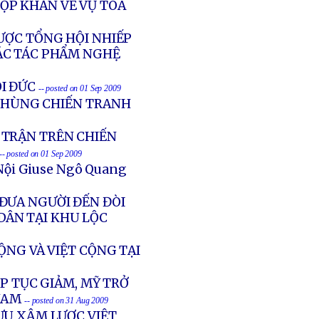
ỌP KHẨN VỀ VỤ TÒA
ƯỢC TỔNG HỘI NHIẾP
ÁC TÁC PHẨM NGHỆ
I ĐỨC
-- posted on 01 Sep 2009
 HÙNG CHIẾN TRANH
Ử TRẬN TRÊN CHIẾN
-- posted on 01 Sep 2009
Nội Giuse Ngô Quang
ĐƯA NGƯỜI ĐẾN ĐÒI
DÂN TẠI KHU LỘC
ỘNG VÀ VIỆT CỘNG TẠI
P TỤC GIẢM, MỸ TRỞ
NAM
-- posted on 31 Aug 2009
ƯU XÂM LƯỢC VIỆT