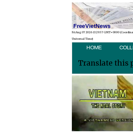
FreeVietNews
Fri Aug 07 2026 13:29:57 GMT+0000 (Coordin
Universal Time)
HOME
COLL
Translate this 