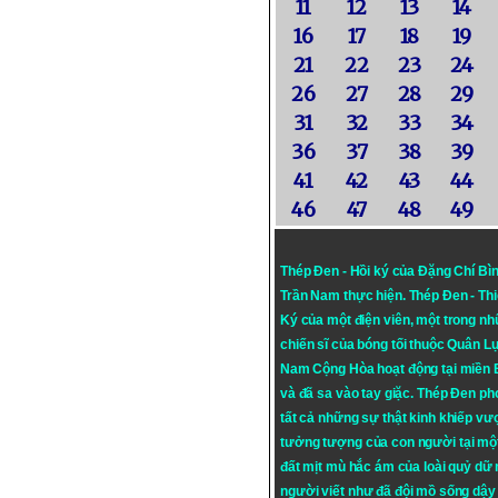
11
12
13
14
16
17
18
19
21
22
23
24
26
27
28
29
31
32
33
34
36
37
38
39
41
42
43
44
46
47
48
49
Thép Đen - Hồi ký của Đặng Chí Bì
Trần Nam thực hiện.
Thép Đen
- Th
Ký của một điện viên, một trong n
chiến sĩ của bóng tối thuộc Quân L
Nam Cộng Hòa hoạt động tại miền
và đã sa vào tay giặc. Thép Đen ph
tất cả những sự thật kinh khiếp vượ
tưởng tượng của con người tại mộ
đất mịt mù hắc ám của loài quỷ dữ
người viết như đã đội mồ sống dậy