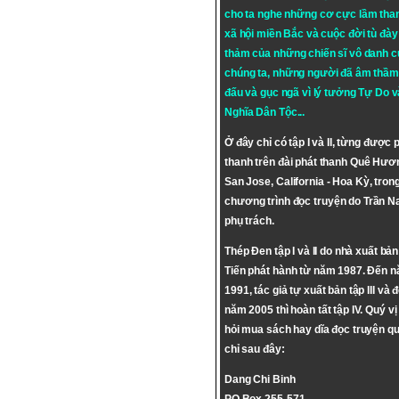
cho ta nghe những cơ cực lầm tha
xã hội miền Bắc và cuộc đời tù đày 
thảm của những chiến sĩ vô danh c
chúng ta, những người đã âm thầm
đấu và gục ngã vì lý tưởng
Tự Do
v
Nghĩa Dân Tộc
...
Ở đây chỉ có tập I và II, từng được 
thanh trên đài phát thanh Quê Hươ
San Jose, California - Hoa Kỳ, tron
chương trình đọc truyện do Trần 
phụ trách.
Thép Đen tập I và II do nhà xuất bả
Tiến phát hành từ năm 1987. Đến 
1991, tác giả tự xuất bản tập III và 
năm 2005 thì hoàn tất tập IV. Quý vị
hỏi mua sách hay dĩa đọc truyện qu
chỉ sau đây:
Dang Chi Binh