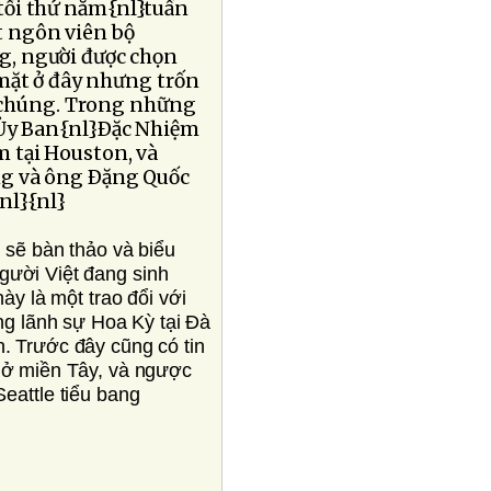
 tối thứ năm{nl}tuần
át ngôn viên bộ
g, người được chọn
 mặt ở đây nhưng trốn
 chúng. Trong những
 Ủy Ban{nl}Ðặc Nhiệm
 tại Houston, và
ng và ông Ðặng Quốc
{nl}{nl}
 sẽ bàn thảo và biểu
gười Việt đang sinh
ày là một trao đổi với
ng lãnh sự Hoa Kỳ tại Ðà
. Trước đây cũng có tin
 ở miền Tây, và ngược
eattle tiểu bang