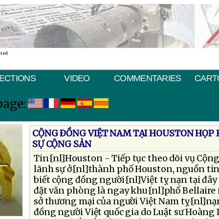
ated
ECTIONS
VIDEO
COMMENTARIES
CART
page:
CỘNG ÐỒNG VIỆT NAM TẠI HOUSTON HỌP 
SỰ CỘNG SẢN
Tin{nl}Houston - Tiếp tục theo dõi vụ Cộng
lãnh sự ở{nl}thành phố Houston, nguồn tin
biết cộng đồng người{nl}Việt tỵ nạn tại đây 
đặt văn phòng là ngay khu{nl}phố Bellaire 
sở thương mại của người Việt Nam tỵ{nl}nạn
đồng người Việt quốc gia do Luật sư Hoàng