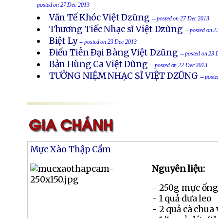
posted on 27 Dec 2013
Văn Tế Khóc Việt Dzũng
-- posted on 27 Dec 2013
Thương Tiếc Nhạc sĩ Việt Dzũng
-- posted on 
Biệt Ly
-- posted on 23 Dec 2013
Ðiếu Tiễn Ðại Bàng Việt Dzũng
-- posted on 23
Bản Hùng Ca Việt Dũng
-- posted on 22 Dec 2013
TƯỞNG NIỆM NHẠC SĨ VIỆT DZŨNG
-- post
Mực Xào Thập Cẩm
Nguyên liệu:
- 250g mực ống
- 1 quả dưa leo
- 2 quả cà chua 