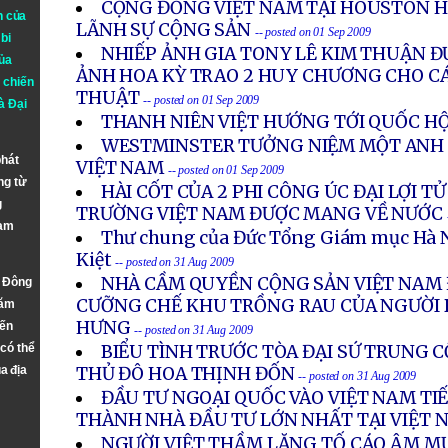
CỘNG ĐỒNG VIỆT NAM TẠI HOUSTON H
n của
LÃNH SỰ CỘNG SẢN
-- posted on 01 Sep 2009
bi
NHIẾP ẢNH GIA TONY LÊ KIM THUẬN Đ
ủa
ẢNH HOA KỲ TRAO 2 HUY CHƯƠNG CHO C
 chiến
THUẬT
-- posted on 01 Sep 2009
à
Đại
THANH NIÊN VIỆT HƯỚNG TỚI QUỐC HỘ
WESTMINSTER TƯỞNG NIỆM MỘT ANH
phát
VIỆT NAM
-- posted on 01 Sep 2009
ng từ
HÀI CỐT CỦA 2 PHI CÔNG ÚC ĐẠI LỢI T
g
TRƯỜNG VIỆT NAM ĐƯỢC MANG VỀ NƯỚC
Nam
Thư chung của Đức Tổng Giám mục Hà 
Kiệt
-- posted on 31 Aug 2009
NHÀ CẦM QUYỀN CỘNG SẢN VIỆT NAM 
n Đông
CƯỠNG CHẾ KHU TRỒNG RAU CỦA NGƯỜI 
năm
HƯNG
đến
-- posted on 31 Aug 2009
 có thể
BIỂU TÌNH TRƯỚC TÒA ĐẠI SỨ TRUNG C
a địa
THỦ ĐÔ HOA THỊNH ĐỐN
-- posted on 31 Aug 2009
ĐẦU TƯ NGOẠI QUỐC VÀO VIỆT NAM TIẾ
THÀNH NHÀ ĐẦU TƯ LỚN NHẤT TẠI VIỆT 
NGƯỜI VIỆT THẦM LẶNG TỐ CÁO ÂM M