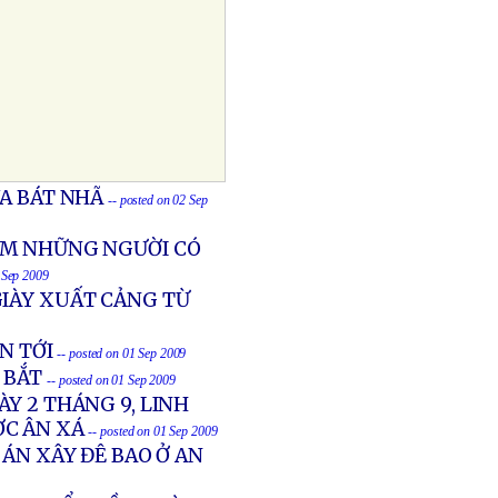
A BÁT NHÃ
-- posted on 02 Sep
IAM NHỮNG NGƯỜI CÓ
2 Sep 2009
GIÀY XUẤT CẢNG TỪ
N TỚI
-- posted on 01 Sep 2009
 BẮT
-- posted on 01 Sep 2009
Y 2 THÁNG 9, LINH
ỢC ÂN XÁ
-- posted on 01 Sep 2009
ÁN XÂY ĐÊ BAO Ở AN