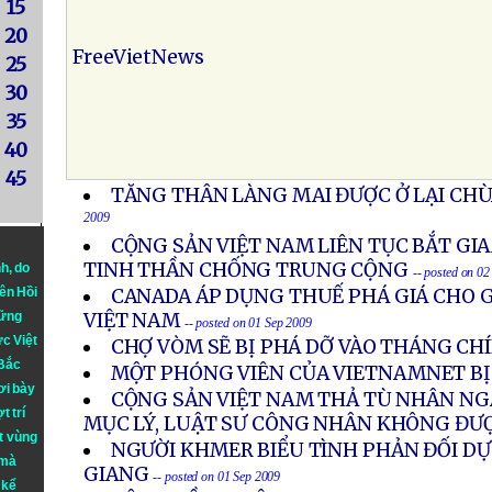
15
20
FreeVietNews
25
30
35
40
45
TĂNG THÂN LÀNG MAI ĐƯỢC Ở LẠI CHÙ
2009
CỘNG SẢN VIỆT NAM LIÊN TỤC BẮT G
TINH THẦN CHỐNG TRUNG CỘNG
nh
, do
-- posted on 0
iên Hồi
CANADA ÁP DỤNG THUẾ PHÁ GIÁ CHO 
hững
VIỆT NAM
-- posted on 01 Sep 2009
ực Việt
CHỢ VÒM SẼ BỊ PHÁ DỠ VÀO THÁNG CHÍ
 Bắc
MỘT PHÓNG VIÊN CỦA VIETNAMNET BỊ
ơi bày
CỘNG SẢN VIỆT NAM THẢ TÙ NHÂN NGÀ
t trí
MỤC LÝ, LUẬT SƯ CÔNG NHÂN KHÔNG ĐƯ
t vùng
NGƯỜI KHMER BIỂU TÌNH PHẢN ĐỐI DỰ 
 mà
GIANG
-- posted on 01 Sep 2009
 kể