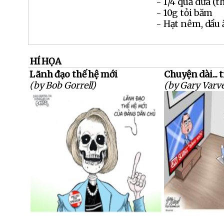
- 1/4 quả dứa (t
- 10g tỏi băm
- Hạt nêm, dầu 
HÍ HỌA
Lãnh đạo thế hệ mới
Chuyện dài... 
(by Bob Gorrell)
(by Gary Varve