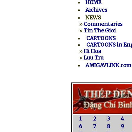
HOME
Archives
NEWS
»
Commentaries
»
Tin The Gioi
CARTOONS
CARTOONS in Eng
»
Hi Hoa
»
Luu Tru
AMIGAVLINK.com
1
2
3
4
6
7
8
9