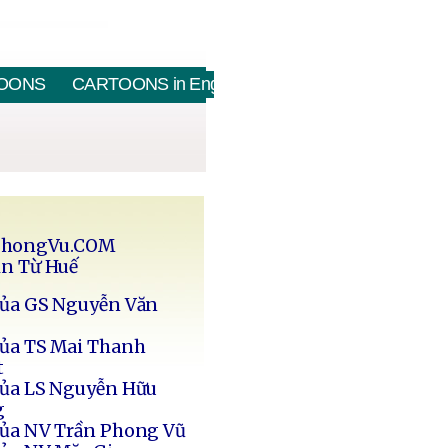
OONS
CARTOONS in English
PhongVu.COM
in Từ Huế
của GS Nguyễn Văn
của TS Mai Thanh
t
của LS Nguyễn Hữu
g
của NV Trần Phong Vũ