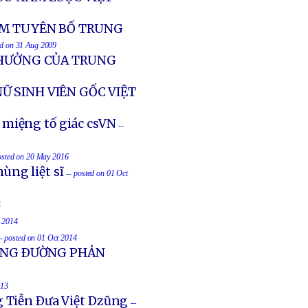
AM TUYÊN BỐ TRUNG
ed on 31 Aug 2009
 HƯỞNG CỦA TRUNG
NỮ SINH VIÊN GỐC VIỆT
 miệng tố giác csVN
--
osted on 20 May 2016
ùng liệt sĩ
-- posted on 01 Oct
4
t 2014
-- posted on 01 Oct 2014
UỐNG ÐƯỜNG PHẢN
013
g Tiễn Ðưa Việt Dzũng
--