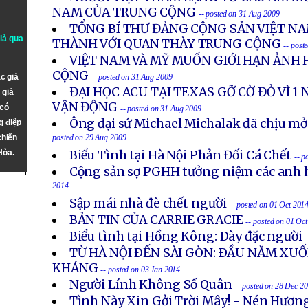
NAM CỦA TRUNG CỘNG
-- posted on 31 Aug 2009
TỔNG BÍ THƯ ĐẢNG CỘNG SẢN VIỆT N
giả qua
THÀNH VỚI QUAN THÀY TRUNG CỘNG
-- post
VIỆT NAM VÀ MỸ MUỐN GIỚI HẠN ẢNH
CỘNG
c giả
-- posted on 31 Aug 2009
ĐẠI HỌC ACU TẠI TEXAS GỠ CỜ ĐỎ VÌ 1 
 giả
VẬN ĐỘNG
 có
-- posted on 31 Aug 2009
Ông đại sứ Michael Michalak đã chịu mở
g điệp
chiến
posted on 29 Aug 2009
Hòa.
Biểu Tình tại Hà Nội Phản Đối Cá Chết
-- p
Cộng sản sợ PGHH tưởng niệm các anh h
2014
Sập mái nhà đè chết người
-- posted on 01 Oct 201
BẢN TIN CỦA CARRIE GRACIE
-- posted on 01 Oc
Biểu tình tại Hồng Kông: Dày đặc người
TỪ HÀ NỘI ÐẾN SÀI GÒN: ÐẦU NĂM X
KHÁNG
-- posted on 03 Jan 2014
Người Lính Không Số Quân
-- posted on 28 Dec 2
Tình Này Xin Gởi Trời Mây! - Nén Hươn