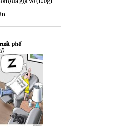
hơm) đã gọt vỏ (100g)
ăn.
truất phế
l)