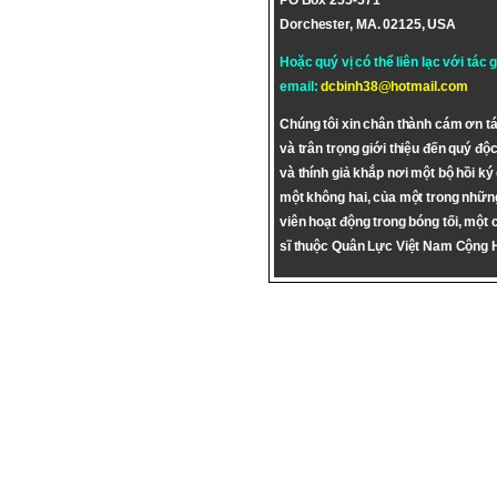
PO Box 255-571
Dorchester, MA. 02125, USA
Hoặc quý vị có thể liên lạc với tác 
email:
dcbinh38@hotmail.com
Chúng tôi xin chân thành cám ơn tá
và trân trọng giới thiệu đến quý độc
và thính giả khắp nơi một bộ hồi ký
một không hai, của một trong nhữn
viên hoạt động trong bóng tối, một 
sĩ thuộc Quân Lực Việt Nam Cộng 