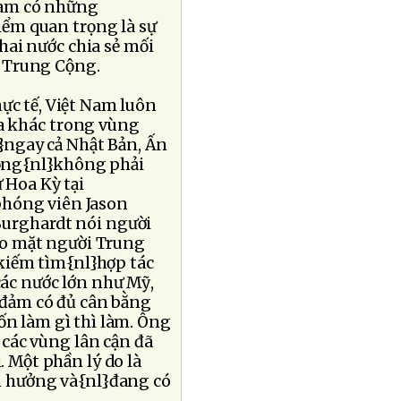
 Nam có những
iểm quan trọng là sự
hai nước chia sẻ mối
ả Trung Cộng.
c tế, Việt Nam luôn
ia khác trong vùng
}ngay cả Nhật Bản, Ấn
Cộng{nl}không phải
 Hoa Kỳ tại
phóng viên Jason
Burghardt nói người
ào mặt người Trung
kiếm tìm{nl}hợp tác
các nước lớn như Mỹ,
o đảm có đủ cân bằng
n làm gì thì làm. Ông
các vùng lân cận đã
. Một phần lý do là
 hưởng và{nl}đang có