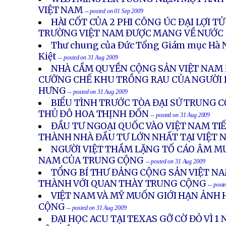
VIỆT NAM
-- posted on 01 Sep 2009
HÀI CỐT CỦA 2 PHI CÔNG ÚC ĐẠI LỢI T
TRƯỜNG VIỆT NAM ĐƯỢC MANG VỀ NƯỚC
Thư chung của Đức Tổng Giám mục Hà 
Kiệt
-- posted on 31 Aug 2009
NHÀ CẦM QUYỀN CỘNG SẢN VIỆT NAM 
CƯỠNG CHẾ KHU TRỒNG RAU CỦA NGƯỜI 
HƯNG
-- posted on 31 Aug 2009
BIỂU TÌNH TRƯỚC TÒA ĐẠI SỨ TRUNG C
THỦ ĐÔ HOA THỊNH ĐỐN
-- posted on 31 Aug 2009
ĐẦU TƯ NGOẠI QUỐC VÀO VIỆT NAM TIẾ
THÀNH NHÀ ĐẦU TƯ LỚN NHẤT TẠI VIỆT 
NGƯỜI VIỆT THẦM LẶNG TỐ CÁO ÂM M
NAM CỦA TRUNG CỘNG
-- posted on 31 Aug 2009
TỔNG BÍ THƯ ĐẢNG CỘNG SẢN VIỆT N
THÀNH VỚI QUAN THÀY TRUNG CỘNG
-- post
VIỆT NAM VÀ MỸ MUỐN GIỚI HẠN ẢNH
CỘNG
-- posted on 31 Aug 2009
ĐẠI HỌC ACU TẠI TEXAS GỠ CỜ ĐỎ VÌ 1 