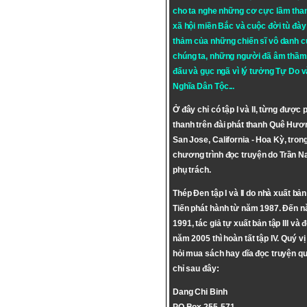
cho ta nghe những cơ cực lầm tha
xã hội miền Bắc và cuộc đời tù đày 
thảm của những chiến sĩ vô danh c
chúng ta, những người đã âm thầm
đấu và gục ngã vì lý tưởng
Tự Do
v
Nghĩa Dân Tộc
...
Ở đây chỉ có tập I và II, từng được 
thanh trên đài phát thanh Quê Hươ
San Jose, California - Hoa Kỳ, tron
chương trình đọc truyện do Trần 
phụ trách.
Thép Đen tập I và II do nhà xuất bả
Tiến phát hành từ năm 1987. Đến 
1991, tác giả tự xuất bản tập III và 
năm 2005 thì hoàn tất tập IV. Quý vị
hỏi mua sách hay dĩa đọc truyện qu
chỉ sau đây:
Dang Chi Binh