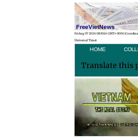
FreeVietNews
Fri Aug 07 2026 08:30:16 GMT+0000 (Coordin
Universal Time)
HOME
COLL
Translate this 