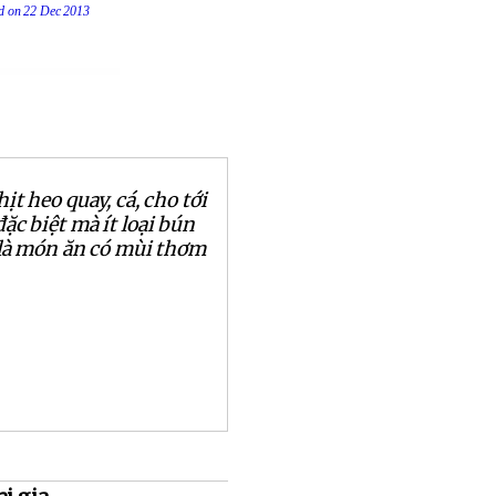
ed on 22 Dec 2013
hịt heo quay, cá, cho tới
ặc biệt mà ít loại bún
 là món ăn có mùi thơm