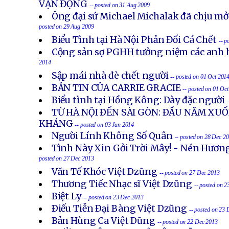
VẬN ĐỘNG
-- posted on 31 Aug 2009
Ông đại sứ Michael Michalak đã chịu mở
posted on 29 Aug 2009
Biểu Tình tại Hà Nội Phản Đối Cá Chết
-- p
Cộng sản sợ PGHH tưởng niệm các anh h
2014
Sập mái nhà đè chết người
-- posted on 01 Oct 201
BẢN TIN CỦA CARRIE GRACIE
-- posted on 01 Oc
Biểu tình tại Hồng Kông: Dày đặc người
TỪ HÀ NỘI ÐẾN SÀI GÒN: ÐẦU NĂM X
KHÁNG
-- posted on 03 Jan 2014
Người Lính Không Số Quân
-- posted on 28 Dec 2
Tình Này Xin Gởi Trời Mây! - Nén Hươn
posted on 27 Dec 2013
Văn Tế Khóc Việt Dzũng
-- posted on 27 Dec 2013
Thương Tiếc Nhạc sĩ Việt Dzũng
-- posted on 
Biệt Ly
-- posted on 23 Dec 2013
Ðiếu Tiễn Ðại Bàng Việt Dzũng
-- posted on 23
Bản Hùng Ca Việt Dũng
-- posted on 22 Dec 2013