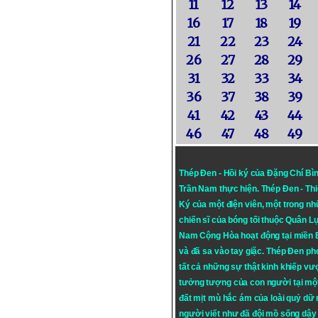
11
12
13
14
16
17
18
19
21
22
23
24
26
27
28
29
31
32
33
34
36
37
38
39
41
42
43
44
46
47
48
49
Thép Đen - Hồi ký của Đặng Chí Bì
Trần Nam thực hiện.
Thép Đen
- Th
Ký của một điện viên, một trong n
chiến sĩ của bóng tối thuộc Quân L
Nam Cộng Hòa hoạt động tại miền
và đã sa vào tay giặc. Thép Đen ph
tất cả những sự thật kinh khiếp vượ
tưởng tượng của con người tại mộ
đất mịt mù hắc ám của loài quỷ dữ
người viết như đã đội mồ sống dậy