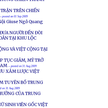
Ử TRẬN TRÊN CHIẾN
-- posted on 01 Sep 2009
Nội Giuse Ngô Quang
ĐƯA NGƯỜI ĐẾN ĐÒI
DÂN TẠI KHU LỘC
ỘNG VÀ VIỆT CỘNG TẠI
P TỤC GIẢM, MỸ TRỞ
NAM
-- posted on 31 Aug 2009
ƯU XÂM LƯỢC VIỆT
AM TUYÊN BỐ TRUNG
ed on 31 Aug 2009
 HƯỞNG CỦA TRUNG
NỮ SINH VIÊN GỐC VIỆT