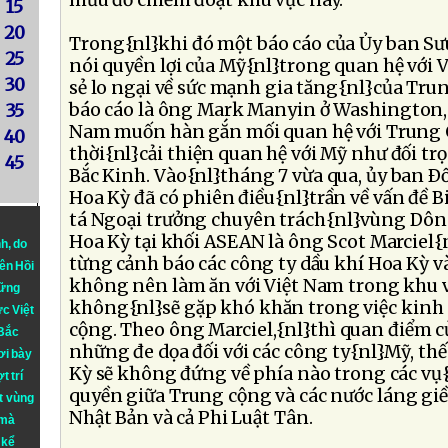
mưu đồ chiếm đoạt khu vực này.
15
20
Trong{nl}khi đó một báo cáo của Ủy ban Sư
25
nói quyền lợi của Mỹ{nl}trong quan hệ với 
30
sẻ lo ngại về sức mạnh gia tăng{nl}của Tru
báo cáo là ông Mark Manyin ở Washington,
35
Nam muốn hàn gắn mối quan hệ với Trung
40
thời{nl}cải thiện quan hệ với Mỹ như đối t
45
Bắc Kinh. Vào{nl}tháng 7 vừa qua, ủy ban Ð
Hoa Kỳ đã có phiên điều{nl}trần về vấn đề B
tá Ngoại trưởng chuyên trách{nl}vùng Dôn
Hoa Kỳ tại khối ASEAN là ông Scot Marciel{
nh
, do
từng cảnh báo các công ty dầu khí Hoa Kỳ v
iên Hồi
không nên làm ăn với Việt Nam trong khu v
hững
không{nl}sẽ gặp khó khăn trong việc kinh
ực Việt
cộng. Theo ông Marciel,{nl}thì quan điểm c
 Bắc
những đe dọa đối với các công ty{nl}Mỹ, t
ơi bày
Kỳ sẽ không đứng về phía nào trong các vụ
t trí
quyền giữa Trung cộng và các nước láng gi
t vùng
Nhật Bản và cả Phi Luật Tân.
 mà
 kể