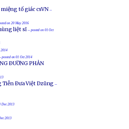
 miệng tố giác csVN
--
osted on 20 May 2016
ùng liệt sĩ
-- posted on 01 Oct
4
t 2014
-- posted on 01 Oct 2014
UỐNG ÐƯỜNG PHẢN
013
g Tiễn Ðưa Việt Dzũng
--
23 Dec 2013
 Dec 2013