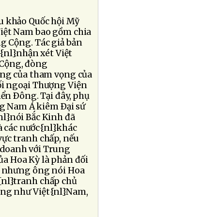
u khảo Quốc hội Mỹ
Việt Nam bao gồm chia
ng Cộng. Tác giả bản
{nl}nhận xét Việt
 Cộng, đòng
rọng của tham vọng của
ối ngoại Thượng Viện
iển Ðông. Tại đây, phụ
g Nam Á kiêm Ðại sứ
nl}nói Bắc Kinh đã
à các nước{nl}khác
ực tranh chấp, nếu
 doanh với Trung
ủa Hoa Kỳ là phản đối
hế nhưng ông nói Hoa
{nl}tranh chấp chủ
ềng như Việt{nl}Nam,