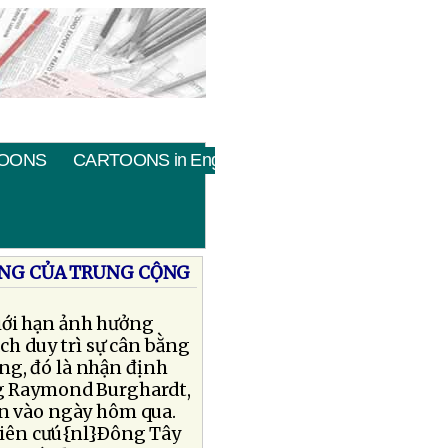
OONS
CARTOONS in English
ỞNG CỦA TRUNG CỘNG
iới hạn ảnh hưởng
h duy trì sự cân bằng
ùng, đó là nhận định
ông Raymond Burghardt,
n vào ngày hôm qua.
iên cưú{nl}Ðông Tây