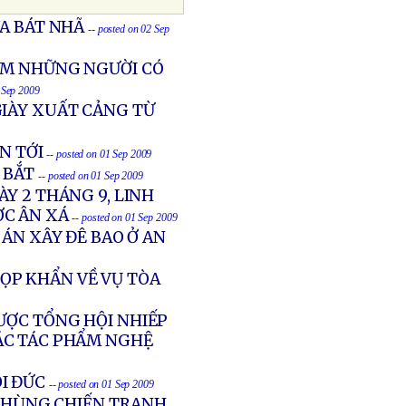
A BÁT NHÃ
-- posted on 02 Sep
IAM NHỮNG NGƯỜI CÓ
2 Sep 2009
GIÀY XUẤT CẢNG TỪ
N TỚI
-- posted on 01 Sep 2009
 BẮT
-- posted on 01 Sep 2009
Y 2 THÁNG 9, LINH
ỢC ÂN XÁ
-- posted on 01 Sep 2009
ÁN XÂY ĐÊ BAO Ở AN
ỌP KHẨN VỀ VỤ TÒA
ƯỢC TỔNG HỘI NHIẾP
ÁC TÁC PHẨM NGHỆ
I ĐỨC
-- posted on 01 Sep 2009
 HÙNG CHIẾN TRANH