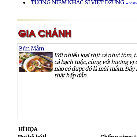
TƯỞNG NIỆM NHẠC SĨ VIỆT DZŨNG
-- post
Bún Mắm
Với nhiều loại thịt cá như: tôm, t
cả bạch tuộc, cùng với hương vị đ
nào có được đó là mùi mắm. Đây
thật hấp dẫn.
HÍ HỌA