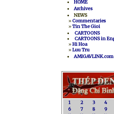
HOME
Archives
NEWS
»
Commentaries
»
Tin The Gioi
CARTOONS
CARTOONS in Eng
»
Hi Hoa
»
Luu Tru
AMIGAVLINK.com
1
2
3
4
6
7
8
9