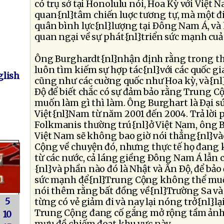
có trụ sở tại Honolulu nói, Hoa Kỳ với Việt
quan{nl}tâm chiến luợc tương tự, mà một đ
quân bình lực{nl}lượng tại Ðông Nam Á, và 
quan ngại về sự phát{nl}triển sức mạnh cu
Ông Burghardt{nl}nhận định rằng trong thự
luôn tìm kiếm sự hợp tác{nl}với các quốc g
lish
cũng như các cuờng quốc như Hoa kỳ, và{nl
Ðộ để biết chắc có sự đảm bảo rằng Trung 
muốn làm gì thì làm. Ông Burghart là Ðại sứ
Việt{nl}Nam từ năm 2001 đến 2004. Trả lời 
Folkmanis thường trú{nl}ở Việt Nam, ông 
Việt Nam sẽ không bao giờ nói thẳng{nl}v
Cộng về chuyện đó, nhưng thực tế họ đang 
từ các nước, cả láng giềng Ðông Nam Á lẫn 
{nl}và phần nào đó là Nhật và Ấn Ðộ, để bả
sức mạnh để{nl}Trung Cộng không thể muố
nói thêm rằng bất đồng về{nl}Trường Sa và 
5
từng có vẻ giảm đi và nay lại nóng trở{nl}lại
Trung Cộng đang cố gắng mở rộng tầm ảnh
10