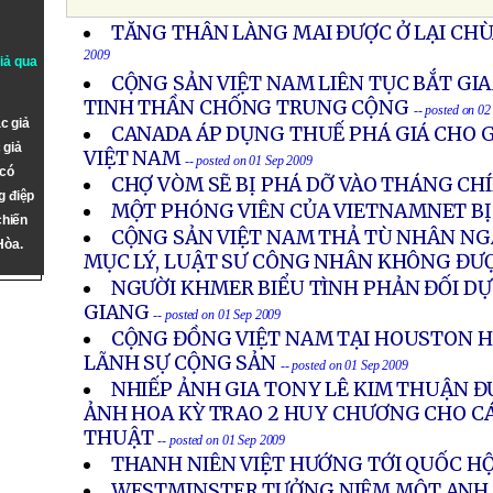
TĂNG THÂN LÀNG MAI ĐƯỢC Ở LẠI CHÙ
2009
giả qua
CỘNG SẢN VIỆT NAM LIÊN TỤC BẮT G
TINH THẦN CHỐNG TRUNG CỘNG
-- posted on 0
c giả
CANADA ÁP DỤNG THUẾ PHÁ GIÁ CHO 
 giả
VIỆT NAM
-- posted on 01 Sep 2009
 có
CHỢ VÒM SẼ BỊ PHÁ DỠ VÀO THÁNG CHÍ
g điệp
MỘT PHÓNG VIÊN CỦA VIETNAMNET BỊ
chiến
CỘNG SẢN VIỆT NAM THẢ TÙ NHÂN NGÀ
Hòa.
MỤC LÝ, LUẬT SƯ CÔNG NHÂN KHÔNG ĐƯ
NGƯỜI KHMER BIỂU TÌNH PHẢN ĐỐI DỰ 
GIANG
-- posted on 01 Sep 2009
CỘNG ĐỒNG VIỆT NAM TẠI HOUSTON H
LÃNH SỰ CỘNG SẢN
-- posted on 01 Sep 2009
NHIẾP ẢNH GIA TONY LÊ KIM THUẬN Đ
ẢNH HOA KỲ TRAO 2 HUY CHƯƠNG CHO C
THUẬT
-- posted on 01 Sep 2009
THANH NIÊN VIỆT HƯỚNG TỚI QUỐC HỘ
WESTMINSTER TƯỞNG NIỆM MỘT ANH