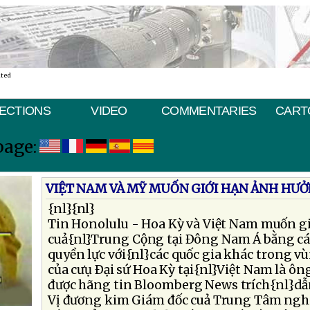
ated
ECTIONS
VIDEO
COMMENTARIES
CART
page:
VIỆT NAM VÀ MỸ MUỐN GIỚI HẠN ẢNH HƯ
{nl}{nl}
Tin Honolulu - Hoa Kỳ và Việt Nam muốn g
cuả{nl}Trung Cộng tại Ðông Nam Á bằng các
quyền lực với{nl}các quốc gia khác trong v
của cưụ Ðại sứ Hoa Kỳ tại{nl}Việt Nam là 
được hãng tin Bloomberg News trích{nl}dẫ
Vị đương kim Giám đốc cuả Trung Tâm ngh