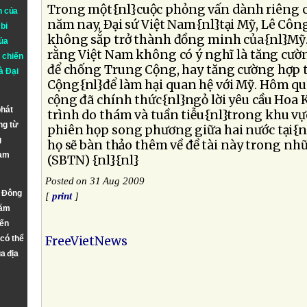
Trong một{nl}cuộc phỏng vấn dành riêng c
n của
năm nay, Ðại sứ Việt Nam{nl}tại Mỹ, Lê Côn
bi
không sắp trở thành đồng minh của{nl}Mỹ.
ủa
rằng Việt Nam không có ý nghĩ là tăng cườ
 chiến
để chống Trung Cộng, hay tăng cường hợp t
à
Đại
Cộng{nl}để làm hại quan hệ với Mỹ. Hôm qu
cộng đã chính thức{nl}ngỏ lời yêu cầu Hoa
phát
trình do thám và tuần tiễu{nl}trong khu vự
ng từ
phiên họp song phương giữa hai nước tại{n
g
họ sẽ bàn thảo thêm về đề tài này trong nhữ
Nam
(SBTN) {nl}{nl}
Posted on 31 Aug 2009
n Đông
[
print
]
năm
đến
 có thể
FreeVietNews
a địa