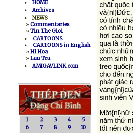
HOME
chất quốc 
Archives
và{nl}Ðức,
NEWS
có tính chấ
»
Commentaries
có nhiều h
»
Tin The Gioi
hơi cao so
CARTOONS
qua là thờ
CARTOONS in English
chức những
»
Hi Hoa
xem sinh h
»
Luu Tru
treo quốc{
AMIGAVLINK.com
cho đến ng
phát giác 
vàng{nl}củ
sinh viên V
Một{nl}nữ 
1
2
3
4
5
năm thứ nh
6
7
8
9
10
tốt nên đư