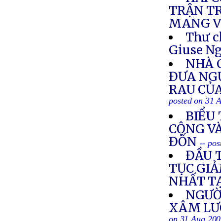
TRẬN T
MANG V
Thư c
Giuse Ng
NHÀ 
ĐƯA NG
RAU CỦA
posted on 31 
BIỂU
CỘNG VÀ
ĐỐN
-- po
ĐẦU 
TỤC GI
NHẤT T
NGƯỜ
XÂM LƯ