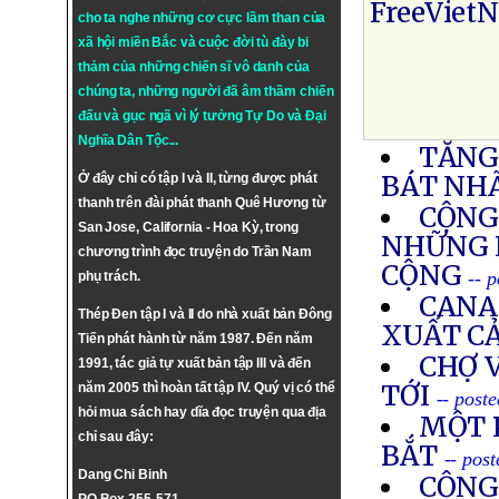
FreeViet
cho ta nghe những cơ cực lầm than của
xã hội miền Bắc và cuộc đời tù đày bi
thảm của những chiến sĩ vô danh của
chúng ta, những người đã âm thầm chiến
đấu và gục ngã vì lý tưởng
Tự Do
và
Đại
Nghĩa Dân Tộc
...
TĂNG
BÁT NH
Ở đây chỉ có tập I và II, từng được phát
thanh trên đài phát thanh Quê Hương từ
CỘNG
San Jose, California - Hoa Kỳ, trong
NHỮNG 
chương trình đọc truyện do Trần Nam
CỘNG
-- 
phụ trách.
CANA
Thép Đen tập I và II do nhà xuất bản Đông
XUẤT C
Tiến phát hành từ năm 1987. Đến năm
CHỢ 
1991, tác giả tự xuất bản tập III và đến
TỚI
năm 2005 thì hoàn tất tập IV. Quý vị có thể
-- post
hỏi mua sách hay dĩa đọc truyện qua địa
MỘT 
chỉ sau đây:
BẮT
-- pos
Dang Chi Binh
CỘNG