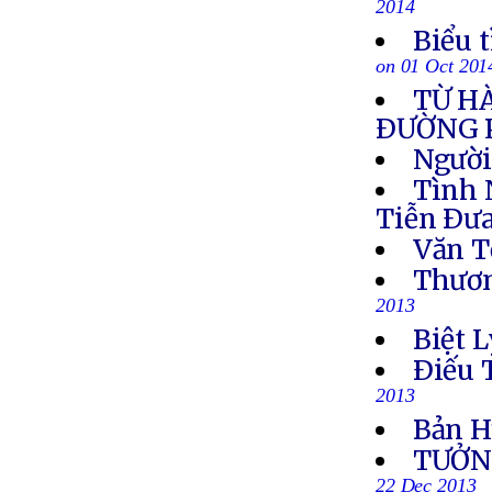
2014
Biểu 
on 01 Oct 201
TỪ H
ÐƯỜNG 
Người
Tình 
Tiễn Ðưa
Văn T
Thươn
2013
Biệt L
Ðiếu 
2013
Bản H
TƯỞN
22 Dec 2013