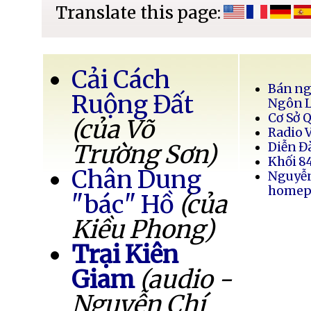
Translate this page:
Cải Cách
Bán ng
Ruộng Đất
Ngôn 
Cơ Sở 
(của Võ
Radio 
Trường Sơn)
Diễn Đ
Khối 8
Chân Dung
Nguyễ
homep
"bác" Hồ
(của
Kiều Phong)
Trại Kiên
Giam
(audio -
Nguyễn Chí