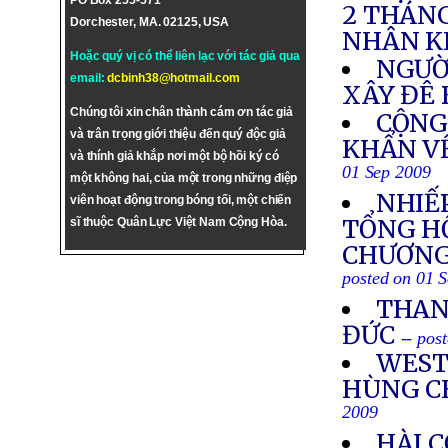
PO Box 255-571
2 THÁNG
Dorchester, MA. 02125, USA
NHÂN K
Hoặc quý vị có thể liên lạc với tác giả qua
NGƯỜ
email:
dcbinh38@hotmail.com
XÂY ĐÊ 
Chúng tôi xin chân thành cám ơn tác giả
CỘNG
và trân trọng giới thiệu đến quý độc giả
KHẨN VỀ
và thính giả khắp nơi một bộ hồi ký có
01 Sep 2009
một không hai, của một trong những điệp
NHIẾ
viên hoạt động trong bóng tối, một chiến
TỔNG HỘ
sĩ thuộc Quân Lực Việt Nam Cộng Hòa.
CHƯƠNG
posted on 01 
THAN
ĐỨC
-- pos
WEST
HÙNG C
2009
HÀI C