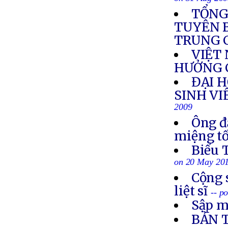
on 31 Aug 20
TỔNG
TUYÊN 
TRUNG 
VIỆT
HƯỞNG 
ĐẠI H
SINH VI
2009
Ông đ
miệng tố
Biểu 
on 20 May 20
Cộng 
liệt sĩ
-- p
Sập m
BẢN 