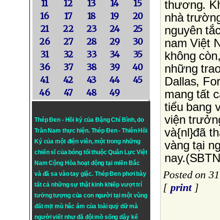
11
12
13
14
15
thương. Kh
16
17
18
19
20
nhà trường
21
22
23
24
25
nguyên tắc
26
27
28
29
30
nam Việt N
31
32
33
34
35
không còn,
36
37
38
39
40
những trao
41
42
43
44
45
Dallas, Fo
46
47
48
49
mang tất c
tiểu bang 
viện trưởn
Thép Đen - Hồi ký của Đặng Chí Bình
, do
và{nl}đã t
Trần Nam thực hiện.
Thép Đen
- Thiên Hồi
Ký của một điện viên, một trong những
vàng tại n
chiến sĩ của bóng tối thuộc Quân Lực Việt
nay.(SBTN
Nam Cộng Hòa hoạt động tại miền Bắc
Posted on 3
và đã sa vào tay giặc. Thép Đen phơi bày
tất cả những sự thật kinh khiếp vượt trí
[
print
]
tưởng tượng của con người tại một vùng
đất mịt mù hắc ám của loài quỷ dữ mà
người viết như đã đội mồ sống dậy kể