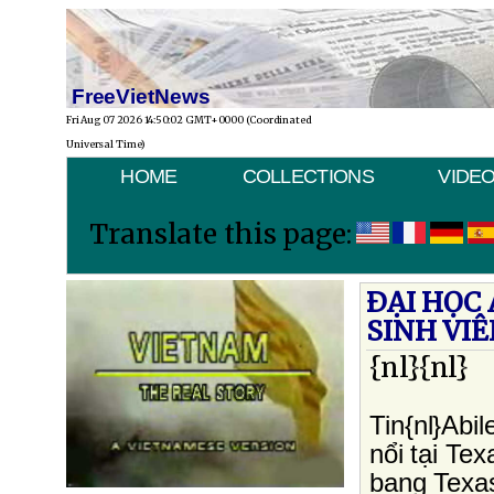
FreeVietNews
Fri Aug 07 2026 14:50:02 GMT+0000 (Coordinated
Universal Time)
HOME
COLLECTIONS
VIDE
Translate this page:
ÐẠI HỌC 
SINH VI
{nl}{nl}
Tin{nl}Abil
nổi tại Tex
bang Texas