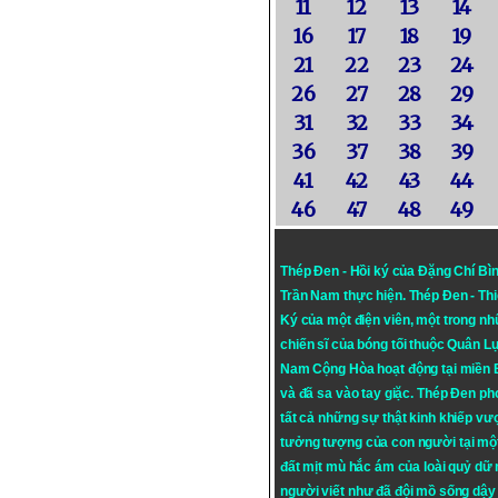
11
12
13
14
16
17
18
19
21
22
23
24
26
27
28
29
31
32
33
34
36
37
38
39
41
42
43
44
46
47
48
49
Thép Đen - Hồi ký của Đặng Chí Bì
Trần Nam thực hiện.
Thép Đen
- Th
Ký của một điện viên, một trong n
chiến sĩ của bóng tối thuộc Quân L
Nam Cộng Hòa hoạt động tại miền
và đã sa vào tay giặc. Thép Đen ph
tất cả những sự thật kinh khiếp vượ
tưởng tượng của con người tại mộ
đất mịt mù hắc ám của loài quỷ dữ
người viết như đã đội mồ sống dậy