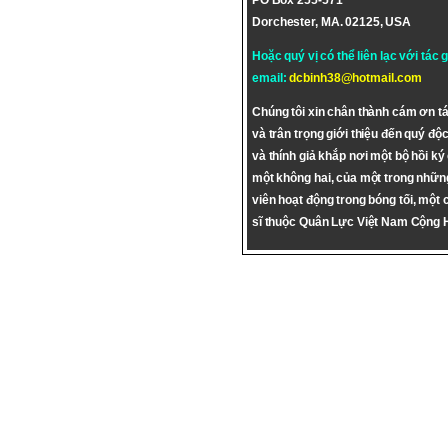
PO Box 255-571
Dorchester, MA. 02125, USA
Hoặc quý vị có thể liên lạc với tác 
email:
dcbinh38@hotmail.com
Chúng tôi xin chân thành cám ơn tá
và trân trọng giới thiệu đến quý độc
và thính giả khắp nơi một bộ hồi ký
một không hai, của một trong nhữn
viên hoạt động trong bóng tối, một 
sĩ thuộc Quân Lực Việt Nam Cộng 