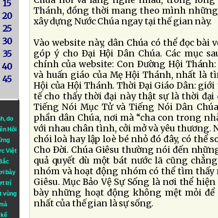
Chúa nói và lắng nghe nhau, trong lòng
15
Thánh, đồng thời mang theo mình những t
20
xây dựng Nước Chúa ngay tại thế gian này.
25
30
Vào website này, dân Chúa có thể đọc bài v
góp ý cho Ðại Hội Dân Chúa. Các mục sa
35
chính của website: Con Ðường Hội Thánh: 
40
và huấn giáo của Mẹ Hội Thánh, nhất là t
45
Hội của Hội Thánh. Thời Ðại Giáo Dân: giới
tế cho thấy thời đại này thật sự là thời đạ
Tiếng Nói Mục Tử và Tiếng Nói Dân Chú
phần dân Chúa, nơi mà “cha con trong nhà
nh
, do
với nhau chân tình, cởi mở và yêu thương.
iên Hồi
chói loà hay lập loè bé nhỏ đó đây, có thể
hững
Cho Ðời. Chúa Giêsu thường nói đến những
ực Việt
quả quyết dù một bát nước lã cũng chẳng
 Bắc
nhóm và hoạt động nhóm có thể tìm thấy
ơi bày
Giêsu. Mục Bảo Vệ Sự Sống là nơi thể hiện
t trí
bày những hoạt động không mệt mỏi để gi
t vùng
nhất của thế gian là sự sống.
 mà
 kể