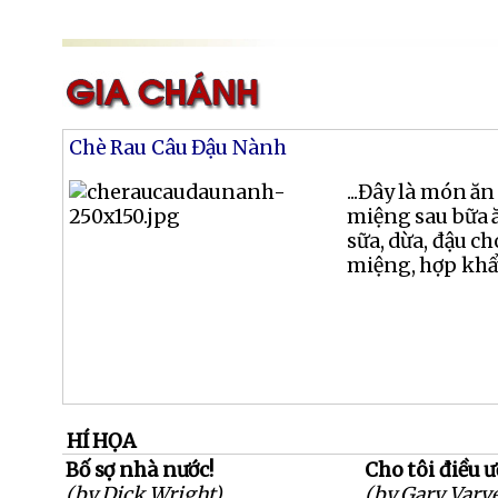
Chè Rau Câu Đậu Nành
...Đây là món ă
miệng sau bữa ă
sữa, dừa, đậu c
miệng, hợp khẩu 
HÍ HỌA
Bố sợ nhà nước!
Cho tôi điều 
(by Dick Wright)
(by Gary Varve