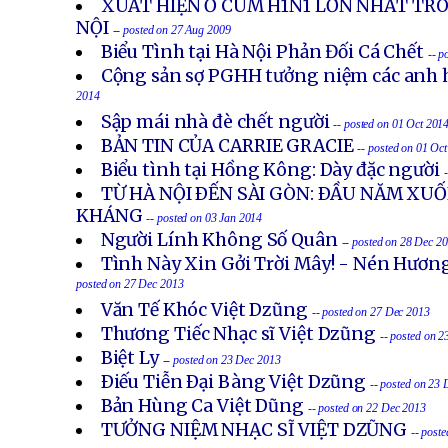
XUẤT HIỆN Ổ CÚM H1N1 LỚN NHẤT TR
NỘI
-- posted on 27 Aug 2009
Biểu Tình tại Hà Nội Phản Đối Cá Chết
-- p
Cộng sản sợ PGHH tưởng niệm các anh h
2014
Sập mái nhà đè chết người
-- posted on 01 Oct 201
BẢN TIN CỦA CARRIE GRACIE
-- posted on 01 Oc
Biểu tình tại Hồng Kông: Dày đặc người
TỪ HÀ NỘI ÐẾN SÀI GÒN: ÐẦU NĂM X
KHÁNG
-- posted on 03 Jan 2014
Người Lính Không Số Quân
-- posted on 28 Dec 2
Tình Này Xin Gởi Trời Mây! - Nén Hươn
posted on 27 Dec 2013
Văn Tế Khóc Việt Dzũng
-- posted on 27 Dec 2013
Thương Tiếc Nhạc sĩ Việt Dzũng
-- posted on 
Biệt Ly
-- posted on 23 Dec 2013
Ðiếu Tiễn Ðại Bàng Việt Dzũng
-- posted on 23
Bản Hùng Ca Việt Dũng
-- posted on 22 Dec 2013
TƯỞNG NIỆM NHẠC SĨ VIỆT DZŨNG
-- post