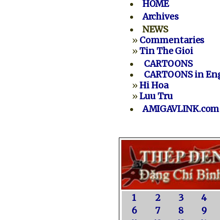
HOME
Archives
NEWS
»
Commentaries
»
Tin The Gioi
CARTOONS
CARTOONS in Eng
»
Hi Hoa
»
Luu Tru
AMIGAVLINK.com
1
2
3
4
6
7
8
9