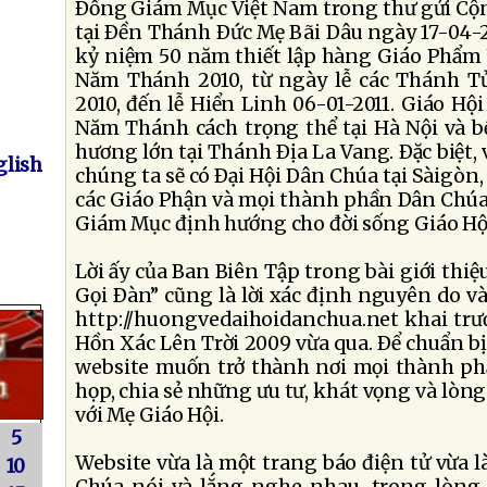
Ðồng Giám Mục Việt Nam trong thư gửi Cộ
tại Ðền Thánh Ðức Mẹ Bãi Dâu ngày 17-04-2
kỷ niệm 50 năm thiết lập hàng Giáo Phẩm 
Năm Thánh 2010, từ ngày lễ các Thánh Tử
2010, đến lễ Hiển Linh 06-01-2011. Giáo Hộ
Năm Thánh cách trọng thể tại Hà Nội và 
hương lớn tại Thánh Ðịa La Vang. Ðặc biệt,
lish
chúng ta sẽ có Ðại Hội Dân Chúa tại Sàigòn, 
các Giáo Phận và mọi thành phần Dân Chúa,
Giám Mục định hướng cho đời sống Giáo Hội
Lời ấy của Ban Biên Tập trong bài giới thi
Gọi Ðàn” cũng là lời xác định nguyên do v
http://huongvedaihoidanchua.net khai trư
Hồn Xác Lên Trời 2009 vừa qua. Ðể chuẩn bị
website muốn trở thành nơi mọi thành ph
họp, chia sẻ những ưu tư, khát vọng và lòn
với Mẹ Giáo Hội.
5
Website vừa là một trang báo điện tử vừa l
10