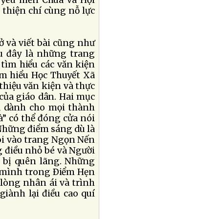
 yêu mến Chúa và Hội
hiện chí cùng nỗ lực
ở và viết bài cũng như
u đây là những trang
tìm hiểu các văn kiện
ìm hiểu Học Thuyết Xã
 thiệu văn kiện và thực
i của giáo dân. Hai mục
a dành cho mọi thành
” có thể đóng cửa nói
 Những điểm sáng dù là
 soi vào trang Ngọn Nến
 điều nhỏ bé và Người
 bị quên lãng. Những
 mình trong Ðiểm Hẹn
 lòng nhân ái và trình
ành lại điều cao quí