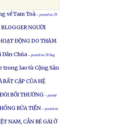
ng về Tam Toà
-- posted on 29
, BLOGGER NGƯỜI
 HOẠT ĐỘNG DO THÁM
ội Dân Chúa
-- posted on 28 Aug
e trong lao tù Cộng Sản
 BẤT CẬP CỦA HỆ
 ĐÒI BỒI THƯỜNG
-- posted
CHỐNG RỬA TIỀN
-- posted on
ỆT NAM, CẮN BÉ GÁI Ở