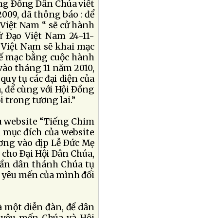
ng Ðồng Dân Chúa viết
009, đã thông báo : để
Việt Nam “ sẽ cử hành
 Ðạo Việt Nam 24-11-
i Việt Nam sẽ khai mạc
bế mạc bằng cuộc hành
 vào tháng 11 năm 2010,
quy tụ các đại diện của
 để cùng với Hội Ðồng
 trong tương lai.”
ệu website “Tiếng Chim
à mục đích của website
ơng vào dịp Lễ Ðức Mẹ
 cho Ðại Hội Dân Chúa,
ần dân thánh Chúa tụ
g yêu mến của mình đối
à một diễn đàn, để dân