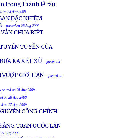
n trong thánh lễ cầu
ed on 28 Aug 2009
BAN ĐẶC NHIỆM
M
-- posted on 28 Aug 2009
 VẪN CHƯA BIẾT
H TUYÊN TUYỀN CỦA
 ĐƯA RA XÉT XỬ
-- posted on
 VƯỢT GIỚI HẠN
-- posted on
- posted on 28 Aug 2009
ted on 28 Aug 2009
ted on 27 Aug 2009
 NGUYỄN CÔNG CHÍNH
 ĐẢNG TOÀN QUỐC LẦN
n 27 Aug 2009