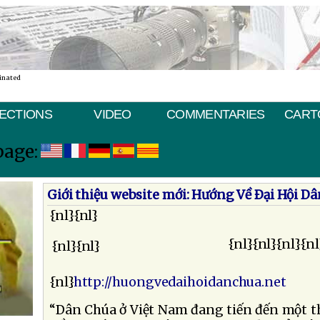
inated
ECTIONS
VIDEO
COMMENTARIES
CART
page:
Giới thiệu website mới: Hướng Về Ðại Hội D
{nl}{nl}
{nl}{nl}{nl}{nl
{nl}{nl}
{nl}
http://huongvedaihoidanchua.net
“Dân Chúa ở Việt Nam đang tiến đến một th