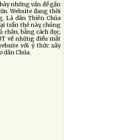
 bày những vấn đề gần
hữu. Website đang thời
ng. Là dân Thiên Chúa
i trần thế này, chúng
hủ chăn, bằng cách đọc,
 BBT về những điều mắt
bsite với ý thức xây
ho dân Chúa.