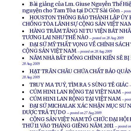
Bài giảng của Lm. Giuse Nguyễn Thể Hiệ
nguyện cho Tam Tòa tại DCCT Sài Gòn
-- post
HOUSTON THÔNG BÁO THÀNH LẬP ỦY 
CHỐNG TÒA LÃNH SỰ CỘNG SẢN VIỆT NA
HÀNG TRĂM TĂNG NI TU VIỆN BÁT NHÃ
TƯƠNG LAI NHƯ THẾ NÀO
-- posted on 28 Aug 2009
ĐẠI SỨ MỸ THẤT VỌNG VỀ CHÍNH SÁC
CỘNG SẢN VIỆT NAM
-- posted on 28 Aug 2009
NĂM NHÀ BẤT ĐỒNG CHÍNH KIẾN SẼ BỊ
28 Aug 2009
HẠT TRÂN CHÂU CHỨA CHẤT BẢO QUẢN
28 Aug 2009
TRUY MA TUÝ, TÌM RA 5 SỪNG TÊ GIÁC
-
CÚM H1N1 LAN RỘNG TẠI VIỆT NAM
-- pos
CÚM H1N1 LAN RỘNG TẠI VIỆT NAM
-- pos
ĐẠI SỨ MICHALAK XÁC NHẬN MỤC SƯ
ĐƯỢC TRẢ TỰ DO
-- posted on 27 Aug 2009
CỘNG SẢN VIỆT NAM TỔ CHỨC ĐẠI HỘI
THỨ 11 VÀO THÁNG GIÊNG NĂM 2011
-- posted o