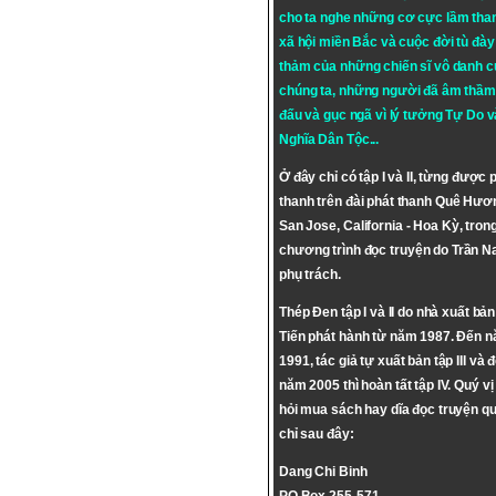
cho ta nghe những cơ cực lầm tha
xã hội miền Bắc và cuộc đời tù đày 
thảm của những chiến sĩ vô danh c
chúng ta, những người đã âm thầm
đấu và gục ngã vì lý tưởng
Tự Do
v
Nghĩa Dân Tộc
...
Ở đây chỉ có tập I và II, từng được 
thanh trên đài phát thanh Quê Hươ
San Jose, California - Hoa Kỳ, tron
chương trình đọc truyện do Trần 
phụ trách.
Thép Đen tập I và II do nhà xuất bả
Tiến phát hành từ năm 1987. Đến 
1991, tác giả tự xuất bản tập III và 
năm 2005 thì hoàn tất tập IV. Quý vị
hỏi mua sách hay dĩa đọc truyện qu
chỉ sau đây:
Dang Chi Binh