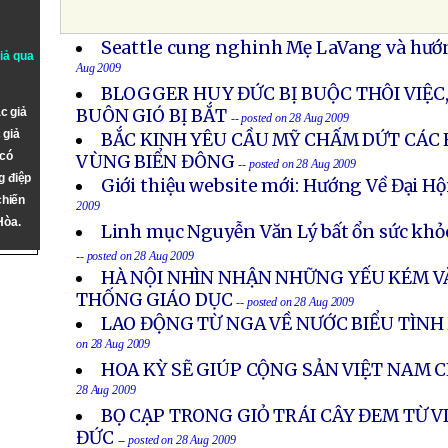
Seattle cung nghinh Mẹ LaVang và hướ
giả qua
Aug 2009
BLOGGER HUY ĐỨC BỊ BUỘC THÔI VIỆC
c giả
BUÔN GIÓ BỊ BẮT
-- posted on 28 Aug 2009
 giả
BẮC KINH YÊU CẦU MỸ CHẤM DỨT CÁC
 có
VÙNG BIỂN ĐÔNG
-- posted on 28 Aug 2009
g điệp
Giới thiệu website mới: Hướng Về Đại H
chiến
2009
Hòa.
Linh mục Nguyễn Văn Lý bất ổn sức khỏ
-- posted on 28 Aug 2009
HÀ NỘI NHÌN NHẬN NHỮNG YẾU KÉM VÀ
THỐNG GIÁO DỤC
-- posted on 28 Aug 2009
LAO ĐỘNG TỪ NGA VỀ NƯỚC BIỂU TÌNH
on 28 Aug 2009
HOA KỲ SẼ GIÚP CỘNG SẢN VIỆT NAM 
28 Aug 2009
BỌ CẠP TRONG GIỎ TRÁI CÂY ĐEM TỪ VI
ĐỨC
-- posted on 28 Aug 2009