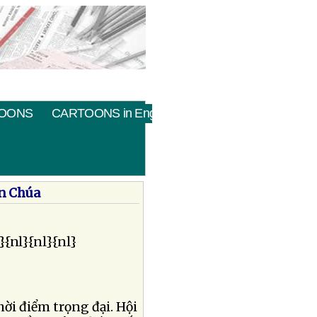
OONS
CARTOONS in English
ân Chúa
}{nl}{nl}{nl}
ời điểm trọng đại. Hội