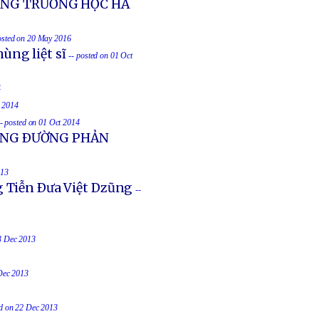
ONG TRƯỜNG HỌC HÀ
osted on 20 May 2016
ùng liệt sĩ
-- posted on 01 Oct
4
t 2014
-- posted on 01 Oct 2014
UỐNG ÐƯỜNG PHẢN
013
g Tiễn Ðưa Việt Dzũng
--
23 Dec 2013
 Dec 2013
ed on 22 Dec 2013