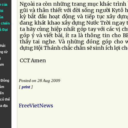
Ngoài ra còn những trang mục khác trình
n của
gũi và thân thiết với đời sống người Kytô 
bi
kỳ bắt đầu hoạt động và tiếp tục xây dự
ủa
đang khát khao xây dựng Nước Trời ngay tạ
 chiến
ta hãy cùng hiệp nhất góp tay với các vị c
à
Đại
góp ý và viết bài, ít ra là thông tin cho
thấy tai nghe. Và những đóng góp cho we
phát
dựng Hội Thánh chắc chắn sẽ sinh ích lợi c
ng từ
g
CCT Amen
Nam
Posted on 28 Aug 2009
n Đông
[
print
]
năm
đến
 có thể
FreeVietNews
a địa