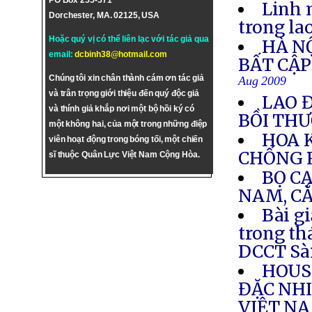
PO Box 255-571
Linh 
Dorchester, MA. 02125, USA
trong la
Hoặc quý vị có thể liên lạc với tác giả qua
HÀ N
email:
dcbinh38@hotmail.com
BẤT CẬP
Chúng tôi xin chân thành cám ơn tác giả
Aug 2009
và trân trọng giới thiệu đến quý độc giả
LAO 
và thính giả khắp nơi một bộ hồi ký có
BỒI TH
một không hai, của một trong những điệp
HOA 
viên hoạt động trong bóng tối, một chiến
CHỐNG 
sĩ thuộc Quân Lực Việt Nam Cộng Hòa.
BỌ CẠ
NAM, CẮ
Bài g
trong th
DCCT Sà
HOUS
ĐẶC NH
VIỆT N