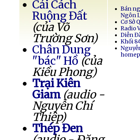
Cải Cách
Bán ng
Ruộng Đất
Ngôn 
Cơ Sở 
(của Võ
Radio 
Trường Sơn)
Diễn Đ
Khối 8
Chân Dung
Nguyễ
homep
"bác" Hồ
(của
Kiều Phong)
Trại Kiên
Giam
(audio -
Nguyễn Chí
Thiệp)
Thép Đen
(audio - Đặng