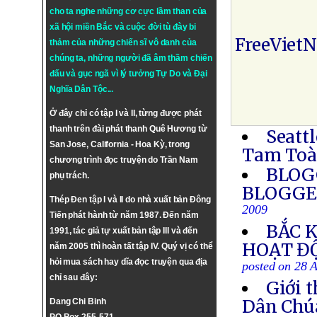
cho ta nghe những cơ cực lầm than của
xã hội miền Bắc và cuộc đời tù đày bi
FreeViet
thảm của những chiến sĩ vô danh của
chúng ta, những người đã âm thầm chiến
đấu và gục ngã vì lý tưởng
Tự Do
và
Đại
Nghĩa Dân Tộc
...
Ở đây chỉ có tập I và II, từng được phát
thanh trên đài phát thanh Quê Hương từ
Seatt
San Jose, California - Hoa Kỳ, trong
Tam To
chương trình đọc truyện do Trần Nam
BLOGG
phụ trách.
BLOGGER
Thép Đen tập I và II do nhà xuất bản Đông
2009
Tiến phát hành từ năm 1987. Đến năm
BẮC 
1991, tác giả tự xuất bản tập III và đến
HOẠT Đ
năm 2005 thì hoàn tất tập IV. Quý vị có thể
hỏi mua sách hay dĩa đọc truyện qua địa
posted on 28 
chỉ sau đây:
Giới 
Dân Chú
Dang Chi Binh