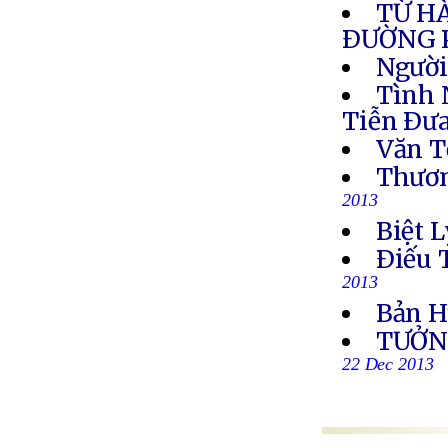
TỪ H
ÐƯỜNG 
Người
Tình 
Tiễn Ðưa
Văn T
Thươn
2013
Biệt L
Ðiếu 
2013
Bản H
TƯỞN
22 Dec 2013