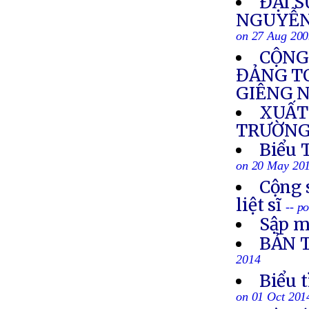
ĐẠI 
NGUYỄN
on 27 Aug 20
CỘNG
ĐẢNG T
GIÊNG N
XUẤT
TRƯỜNG
Biểu 
on 20 May 20
Cộng 
liệt sĩ
-- p
Sập m
BẢN 
2014
Biểu 
on 01 Oct 201