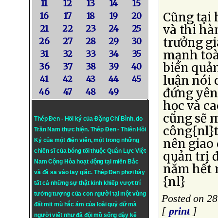
11
12
13
14
15
Cũng tại 
16
17
18
19
20
và thi hà
21
22
23
24
25
trưởng g
26
27
28
29
30
mạnh toà
31
32
33
34
35
biến quản
36
37
38
39
40
luận nói 
41
42
43
44
45
đứng yên.
46
47
48
49
học và ca
cũng sẽ 
Thép Đen - Hồi ký của Đặng Chí Bình
, do
công{nl}t
Trần Nam thực hiện.
Thép Đen
- Thiên Hồi
nên giao 
Ký của một điện viên, một trong những
chiến sĩ của bóng tối thuộc Quân Lực Việt
quản trị
Nam Cộng Hòa hoạt động tại miền Bắc
nắm hết 
và đã sa vào tay giặc. Thép Đen phơi bày
{nl}
tất cả những sự thật kinh khiếp vượt trí
tưởng tượng của con người tại một vùng
Posted on 2
đất mịt mù hắc ám của loài quỷ dữ mà
[
print
]
người viết như đã đội mồ sống dậy kể