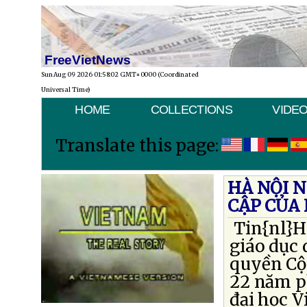
FreeVietNews
Sun Aug 09 2026 01:58:02 GMT+0000 (Coordinated
Universal Time)
HOME
COLLECTIONS
VIDE
Translate this page:
HÀ NỘI 
CẬP CỦA
Tin{nl}Hà
giáo dục 
quyền Cộ
22 năm p
đại học V