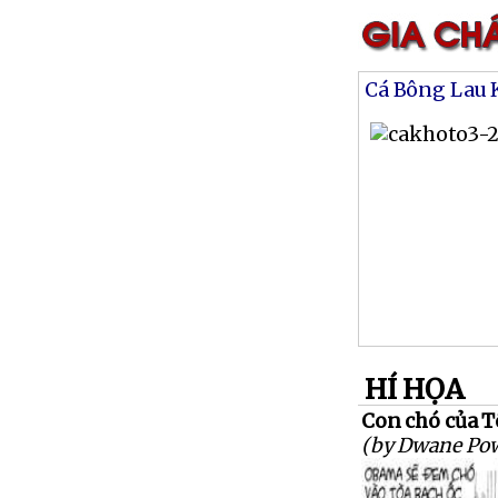
Cá Bông Lau 
HÍ HỌA
Con chó của 
(by Dwane Pow