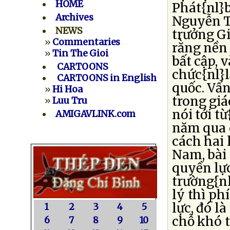
HOME
Phát{nl}b
Archives
Nguyễn T
NEWS
trưởng G
»
Commentaries
rằng nền
»
Tin The Gioi
bất cập, v
CARTOONS
chức{nl}l
CARTOONS in English
quốc. Vấn
»
Hi Hoa
trong giá
»
Luu Tru
nói tới t
AMIGAVLINK.com
năm qua c
cách hai 
Nam, bài
quyền lực
trường{n
lý thì ph
lực, đó l
1
2
3
4
5
chỗ khó t
6
7
8
9
10