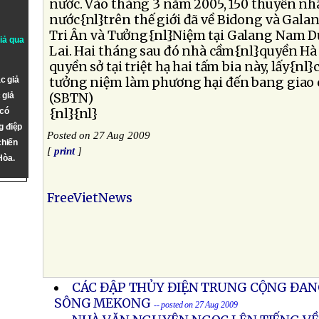
nước. Vào tháng 3 năm 2005, 150 thuyền nh
nước{nl}trên thế giới đã về Bidong và Gala
Tri Ân và Tưởng{nl}Niệm tại Galang Nam 
giả qua
Lai. Hai tháng sau đó nhà cầm{nl}quyền Hà 
quyền sở tại triệt hạ hai tấm bia này, lấy{nl}
c giả
tưởng niệm làm phương hại đến bang giao c
 giả
(SBTN)
 có
{nl}{nl}
g điệp
Posted on 27 Aug 2009
chiến
[
print
]
Hòa.
FreeVietNews
CÁC ĐẬP THỦY ĐIỆN TRUNG CỘNG ĐA
SÔNG MEKONG
-- posted on 27 Aug 2009