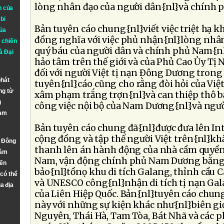
lòng nhân đạo của người dân{nl}và chính
n của
bi
Bản tuyên cáo chung{nl}viết việc triệt hạ k
ủa
đồng nghĩa với việc phủ nhận{nl}lòng nhâ
 chiến
quý báu của người dân và chính phủ Nam{n
à
Đại
hảo tâm trên thế giới và của Phủ Cao Ủy Tị
đối với người Việt tị nạn Ðông Dương trong
phát
tuyên{nl}cáo cũng cho rằng đòi hỏi của Vi
ng từ
xâm phạm trắng trợn{nl}và can thiệp thô b
g
công việc nội bộ của Nam Dương{nl}và ngườ
Nam
Bản tuyên cáo chung đã{nl}được đưa lên Int
cộng đồng và tập thể người Việt trên{nl}kh
n Đông
thanh lên án hành động của nhà cầm quyền
năm
Nam, vận động chính phủ Nam Dương bằng m
đến
bảo{nl}tồnọ khu di tích Galang, thỉnh cầu 
 có thể
và UNESCO công{nl}nhận di tích tị nạn Gala
a địa
của Liên Hiệp Quốc. Bản{nl}tuyên cáo chung
này với những sự kiện khác như{nl}biên giới
Nguyên, Thái Hà, Tam Tòa, Bát Nhã và các 