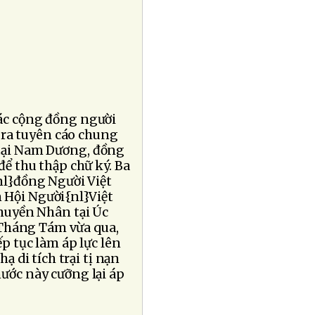
ác cộng đồng người
 ra tuyên cáo chung
g tại Nam Dương, đồng
ể thu thập chữ ký. Ba
nl}đồng Người Việt
n Hội Người{nl}Việt
huyền Nhân tại Úc
 Tháng Tám vừa qua,
p tục làm áp lực lên
 di tích trại tị nạn
ước này cưỡng lại áp