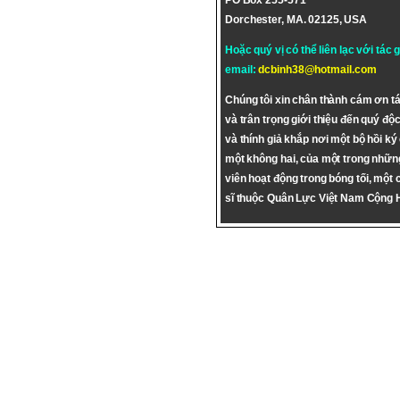
PO Box 255-571
Dorchester, MA. 02125, USA
Hoặc quý vị có thể liên lạc với tác 
email:
dcbinh38@hotmail.com
Chúng tôi xin chân thành cám ơn tá
và trân trọng giới thiệu đến quý độc
và thính giả khắp nơi một bộ hồi ký
một không hai, của một trong nhữn
viên hoạt động trong bóng tối, một 
sĩ thuộc Quân Lực Việt Nam Cộng 