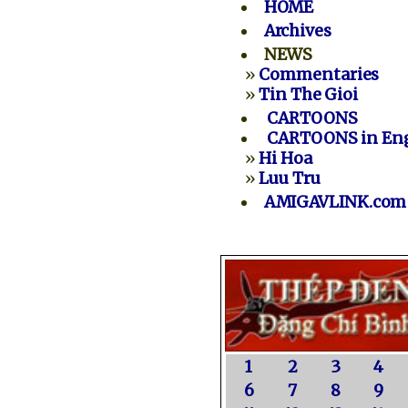
HOME
Archives
NEWS
»
Commentaries
»
Tin The Gioi
CARTOONS
CARTOONS in Eng
»
Hi Hoa
»
Luu Tru
AMIGAVLINK.com
1
2
3
4
6
7
8
9