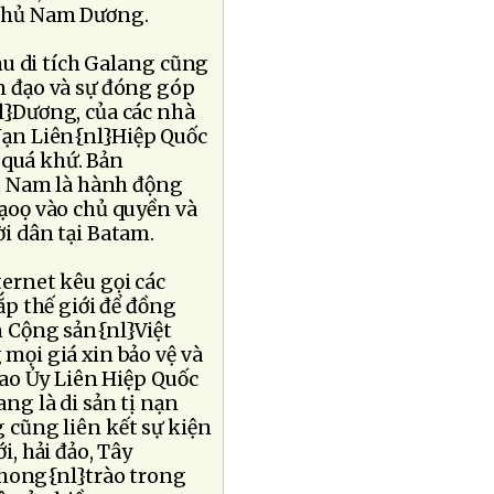
 phủ Nam Dương.
hu di tích Galang cũng
n đạo và sự đóng góp
l}Dương, của các nhà
 Nạn Liên{nl}Hiệp Quốc
 quá khứ. Bản
ệt Nam là hành động
ạoọ vào chủ quyền và
i dân tại Batam.
ernet kêu gọi các
ắp thế giới để đồng
 Cộng sản{nl}Việt
ọi giá xin bảo vệ và
Cao Ủy Liên Hiệp Quốc
ng là di sản tị nạn
 cũng liên kết sự kiện
, hải đảo, Tây
phong{nl}trào trong