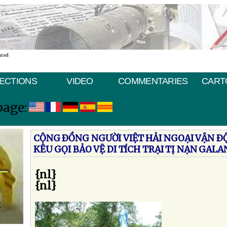
ated
ECTIONS
VIDEO
COMMENTARIES
CART
page:
CỘNG ÐỒNG NGƯỜI VIỆT HẢI NGOẠI VẬN 
KÊU GỌI BẢO VỆ DI TÍCH TRẠI TỊ NẠN GAL
{nl}
{nl}