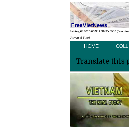
FreeVietNews
Sat Aug 08 2026 00:41:12 GMT+0000 (Coordin
Universal Time)
HOME
COLL
Translate this 