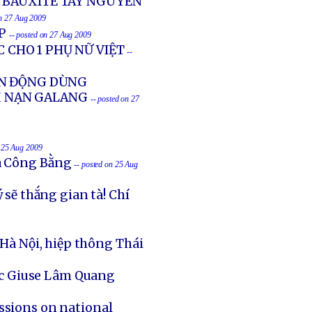
 BAUXITE TÂY NGUYÊN
on 27 Aug 2009
P
-- posted on 27 Aug 2009
C CHO 1 PHỤ NỮ VIỆT
--
ẬN ĐỘNG DÙNG
TỊ NẠN GALANG
-- posted on 27
n 25 Aug 2009
và Công Bằng
-- posted on 25 Aug
ẽ thắng gian tà! Chí
 Hà Nội, hiệp thông Thái
ục Giuse Lâm Quang
ssions on national