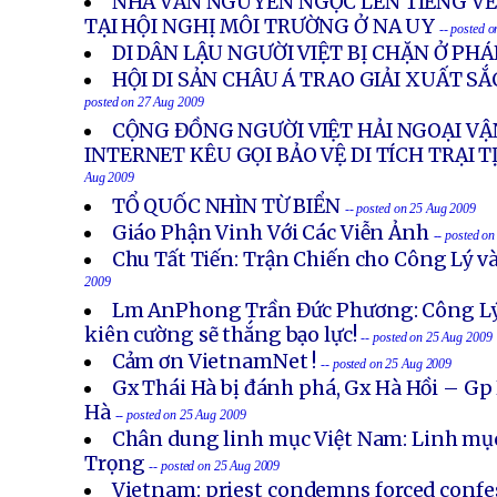
NHÀ VĂN NGUYÊN NGỌC LÊN TIẾNG VỀ
TẠI HỘI NGHỊ MÔI TRƯỜNG Ở NA UY
-- posted 
DI DÂN LẬU NGƯỜI VIỆT BỊ CHẶN Ở PHÁ
HỘI DI SẢN CHÂU Á TRAO GIẢI XUẤT SẮ
posted on 27 Aug 2009
CỘNG ĐỒNG NGƯỜI VIỆT HẢI NGOẠI V
INTERNET KÊU GỌI BẢO VỆ DI TÍCH TRẠI 
Aug 2009
TỔ QUỐC NHÌN TỪ BIỂN
-- posted on 25 Aug 2009
Giáo Phận Vinh Với Các Viễn Ảnh
-- posted o
Chu Tất Tiến: Trận Chiến cho Công Lý 
2009
Lm AnPhong Trần Đức Phương: Công Lý s
kiên cường sẽ thắng bạo lực!
-- posted on 25 Aug 2009
Cảm ơn VietnamNet !
-- posted on 25 Aug 2009
Gx Thái Hà bị đánh phá, Gx Hà Hồi – Gp
Hà
-- posted on 25 Aug 2009
Chân dung linh mục Việt Nam: Linh m
Trọng
-- posted on 25 Aug 2009
Vietnam: priest condemns forced confe