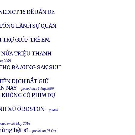
EDICT 16 ĐỂ RĂN ĐE
 TỔNG LÃNH SỰ QUÁN
--
H TRỢ GIÚP TRẺ EM
N NỬA TRIỆU THANH
Aug 2009
 CHO BÀ AUNG SAN SUU
IẾN DỊCH BẮT GIỮ
ỆN NAY
-- posted on 24 Aug 2009
Ẽ KHÔNG CÓ PHIM DỰ
ÍNH XỨ Ở BOSTON
-- posted
osted on 20 May 2016
ùng liệt sĩ
-- posted on 01 Oct