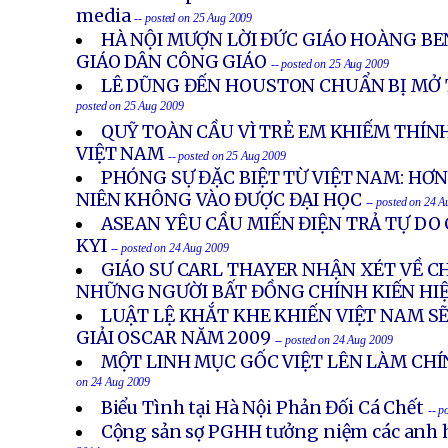
media
-- posted on 25 Aug 2009
HÀ NỘI MƯỢN LỜI ĐỨC GIÁO HOÀNG BEN
GIÁO DÂN CÔNG GIÁO
-- posted on 25 Aug 2009
LÊ DŨNG ĐẾN HOUSTON CHUẨN BỊ MỞ
posted on 25 Aug 2009
QUỸ TOÀN CẦU VÌ TRẺ EM KHIẾM THÍN
VIỆT NAM
-- posted on 25 Aug 2009
PHÓNG SỰ ĐẶC BIỆT TỪ VIỆT NAM: HƠ
NIÊN KHÔNG VÀO ĐƯỢC ĐẠI HỌC
-- posted on 24 
ASEAN YÊU CẦU MIẾN ĐIỆN TRẢ TỰ DO
KYI
-- posted on 24 Aug 2009
GIÁO SƯ CARL THAYER NHẬN XÉT VỀ CH
NHỮNG NGƯỜI BẤT ĐỒNG CHÍNH KIẾN HI
LUẬT LỆ KHẮT KHE KHIẾN VIỆT NAM S
GIẢI OSCAR NĂM 2009
-- posted on 24 Aug 2009
MỘT LINH MỤC GỐC VIỆT LÊN LÀM CH
on 24 Aug 2009
Biểu Tình tại Hà Nội Phản Đối Cá Chết
-- p
Cộng sản sợ PGHH tưởng niệm các anh h