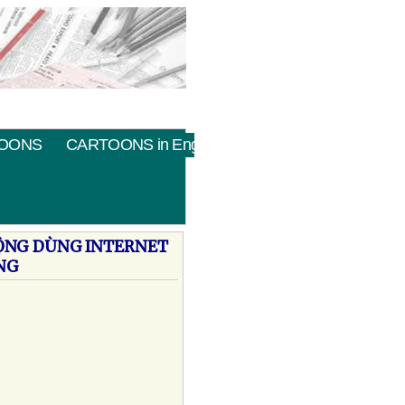
OONS
CARTOONS in English
ÐỘNG DÙNG INTERNET
ANG