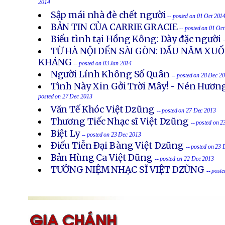
2014
Sập mái nhà đè chết người
-- posted on 01 Oct 201
BẢN TIN CỦA CARRIE GRACIE
-- posted on 01 Oc
Biểu tình tại Hồng Kông: Dày đặc người
TỪ HÀ NỘI ÐẾN SÀI GÒN: ÐẦU NĂM X
KHÁNG
-- posted on 03 Jan 2014
Người Lính Không Số Quân
-- posted on 28 Dec 2
Tình Này Xin Gởi Trời Mây! - Nén Hươn
posted on 27 Dec 2013
Văn Tế Khóc Việt Dzũng
-- posted on 27 Dec 2013
Thương Tiếc Nhạc sĩ Việt Dzũng
-- posted on 
Biệt Ly
-- posted on 23 Dec 2013
Ðiếu Tiễn Ðại Bàng Việt Dzũng
-- posted on 23
Bản Hùng Ca Việt Dũng
-- posted on 22 Dec 2013
TƯỞNG NIỆM NHẠC SĨ VIỆT DZŨNG
-- post