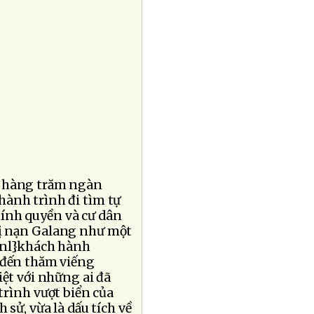
ận hàng trăm ngàn
hành trình đi tìm tự
hính quyền và cư dân
tị nạn Galang như một
o{nl}khách hành
 đến thăm viếng
iệt với những ai đã
rình vượt biển của
 sử, vừa là dấu tích về