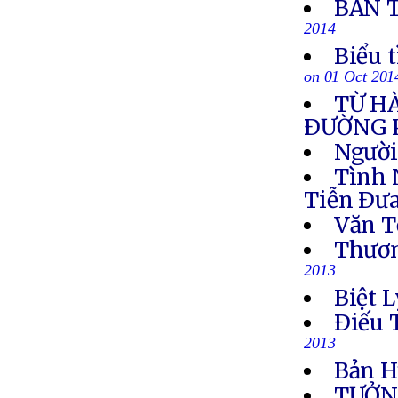
BẢN 
2014
Biểu 
on 01 Oct 201
TỪ H
ÐƯỜNG 
Người
Tình 
Tiễn Ðưa
Văn T
Thươn
2013
Biệt L
Ðiếu 
2013
Bản H
TƯỞN