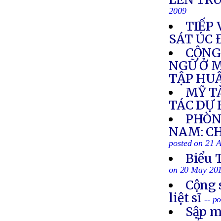
2009
TIẾP 
SÁT ÚC 
CỘNG
NGỮ Ở M
TẬP HUẤ
MỸ T
TÁC DỰ 
PHÒN
NAM: CH
posted on 21 
Biểu 
on 20 May 20
Cộng 
liệt sĩ
-- p
Sập m