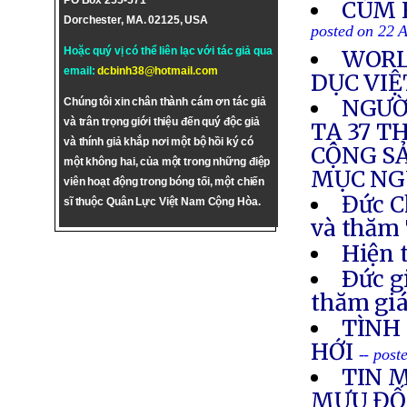
PO Box 255-571
CÚM 
Dorchester, MA. 02125, USA
posted on 22 
Hoặc quý vị có thể liên lạc với tác giả qua
WORL
email:
dcbinh38@hotmail.com
DỤC VI
NGƯỜI
Chúng tôi xin chân thành cám ơn tác giả
và trân trọng giới thiệu đến quý độc giả
TẠ 37 T
và thính giả khắp nơi một bộ hồi ký có
CỘNG SẢ
một không hai, của một trong những điệp
MỤC NG
viên hoạt động trong bóng tối, một chiến
Đức C
sĩ thuộc Quân Lực Việt Nam Cộng Hòa.
và thăm
Hiện 
Ðức g
thăm gi
TÌNH
HỚI
-- post
TIN 
MƯU ĐỐ