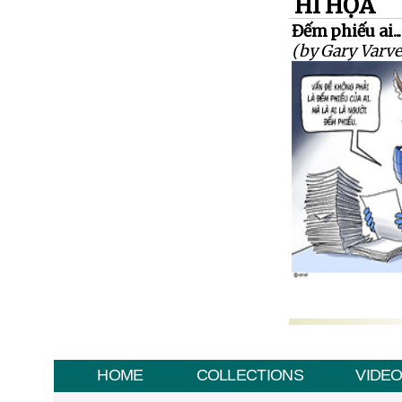
HÍ HỌA
Đếm phiếu ai..
(by Gary Varve
HOME
COLLECTIONS
VIDE