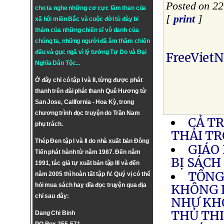
Posted on 2
cho ta nghe những cơ cực lầm than của
[
print
]
xã hội miền Bắc và cuộc đời tù đày bi
thảm của những chiến sĩ vô danh của
chúng ta, những người đã âm thầm chiến
đấu và gục ngã vì lý tưởng
Tự Do
và
Đại
FreeViet
Nghĩa Dân Tộc
...
Ở đây chỉ có tập I và II, từng được phát
thanh trên đài phát thanh Quê Hương từ
San Jose, California - Hoa Kỳ, trong
chương trình đọc truyện do Trần Nam
CẢ T
phụ trách.
THẢI T
Thép Đen tập I và II do nhà xuất bản Đông
GIÁO
Tiến phát hành từ năm 1987. Đến năm
BỊ SÁCH
1991, tác giả tự xuất bản tập III và đến
TỔNG
năm 2005 thì hoàn tất tập IV. Quý vị có thể
hỏi mua sách hay dĩa đọc truyện qua địa
KHÔNG 
chỉ sau đây:
NHƯ KH
THỦ TH
Dang Chi Binh