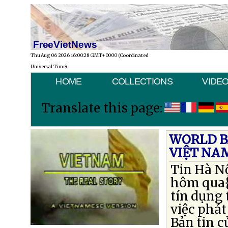
FreeVietNews
Thu Aug 06 2026 16:00:28 GMT+0000 (Coordinated
Universal Time)
HOME
COLLECTIONS
VIDE
Translate this page:
WORLD B
VIỆT NA
Tin Hà N
hôm qua{n
tín dụng 
việc phát
Bản tin c