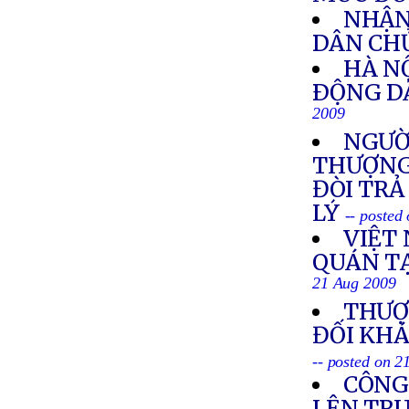
NHẬN 
DÂN CHỦ
HÀ N
ÐỘNG D
2009
NGƯỜ
THƯỢNG 
ĐÒI TRẢ
LÝ
-- posted
VIỆT
QUÁN T
21 Aug 2009
THƯỢ
ĐỐI KH
-- posted on 
CÔNG
LÊN TRU