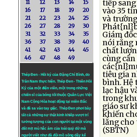
tiếp sang
11
12
13
14
15
vào 35 t
16
17
18
19
20
và trường
21
22
23
24
25
Phát{nl}b
26
27
28
29
30
Giám đốc
31
32
33
34
35
nói rằng 
36
37
38
39
40
chất lượn
41
42
43
44
45
cùng cần 
46
47
48
49
các{nl}mụ
tiêu gia 
Thép Đen - Hồi ký của Đặng Chí Bình
, do
bình. Hệ 
Trần Nam thực hiện.
Thép Đen
- Thiên Hồi
lạc hậu 
Ký của một điện viên, một trong những
chiến sĩ của bóng tối thuộc Quân Lực Việt
trong khu
Nam Cộng Hòa hoạt động tại miền Bắc
giáo sư k
và đã sa vào tay giặc. Thép Đen phơi bày
khiến cho
tất cả những sự thật kinh khiếp vượt trí
lắng cho 
tưởng tượng của con người tại một vùng
(SBTN)
đất mịt mù hắc ám của loài quỷ dữ mà
người viết như đã đội mồ sống dậy kể