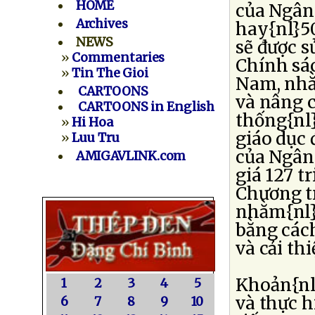
HOME
của Ngân
Archives
hay{nl}50
NEWS
sẽ được s
»
Commentaries
Chính sác
»
Tin The Gioi
Nam, nhằ
CARTOONS
và nâng 
CARTOONS in English
thống{nl
»
Hi Hoa
giáo dục 
»
Luu Tru
của Ngân 
AMIGAVLINK.com
giá 127 t
Chương t
nhằm{nl}c
bằng cách
và cải th
Khoản{nl}
1
2
3
4
5
và thực h
6
7
8
9
10