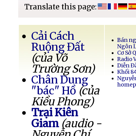
Translate this page:
Cải Cách
Bán ng
Ruộng Đất
Ngôn 
Cơ Sở 
(của Võ
Radio 
Trường Sơn)
Diễn Đ
Khối 8
Chân Dung
Nguyễ
homep
"bác" Hồ
(của
Kiều Phong)
Trại Kiên
Giam
(audio -
Nguyễn Chí