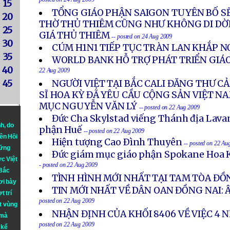
posted on 24 Aug 2009
15
TỔNG GIÁO PHẬN SAIGON TUYÊN BỐ SẼ
20
THỜ THỦ THIÊM CŨNG NHƯ KHÔNG DI D
25
GIÁ THỦ THIÊM
-- posted on 24 Aug 2009
30
CÚM H1N1 TIẾP TỤC TRÀN LAN KHẮP N
35
WORLD BANK HỖ TRỢ PHÁT TRIỂN GIÁ
40
22 Aug 2009
45
NGƯỜI VIỆT TẠI BẮC CALI ĐĂNG THƯ C
SĨ HOA KỲ ĐÃ YÊU CẦU CỘNG SẢN VIỆT N
MỤC NGUYỄN VĂN LÝ
-- posted on 22 Aug 2009
Đức Cha Skylstad viếng Thánh địa Lava
nh
, do
phận Huế
-- posted on 22 Aug 2009
iên Hồi
Hiện tượng Cao Ðình Thuyên
-- posted on 22 Au
hững
Ðức giám mục giáo phận Spokane Hoa 
ực Việt
- posted on 22 Aug 2009
 Bắc
TÌNH HÌNH MỚI NHẤT TẠI TAM TÒA ĐỒ
ơi bày
TIN MỚI NHẤT VỀ DÂN OAN ĐỒNG NAI:
t trí
posted on 22 Aug 2009
t vùng
NHẬN ĐỊNH CỦA KHỐI 8406 VỀ VIỆC 4 
 mà
posted on 22 Aug 2009
 kể