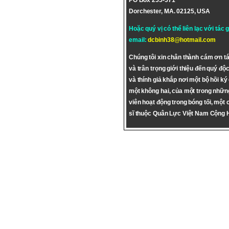
PO Box 255-571
Dorchester, MA. 02125, USA
Hoặc quý vị có thể liên lạc với tác 
email:
dcbinh38@hotmail.com
Chúng tôi xin chân thành cám ơn tá
và trân trọng giới thiệu đến quý độc
và thính giả khắp nơi một bộ hồi ký
một không hai, của một trong nhữn
viên hoạt động trong bóng tối, một 
sĩ thuộc Quân Lực Việt Nam Cộng 