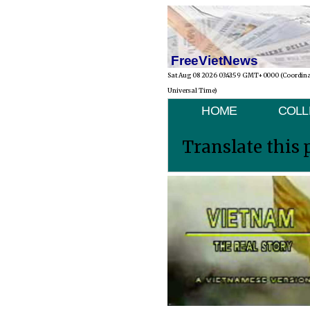
FreeVietNews
Sat Aug 08 2026 03:43:59 GMT+0000 (Coordin
Universal Time)
HOME
COLL
Translate this 