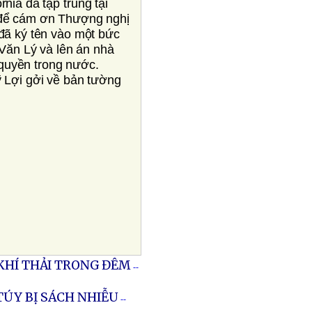
rnia đã tập trung tại
o để cám ơn Thượng nghị
đã ký tên vào một bức
 Văn Lý và lên án nhà
quyền trong nước.
ỹ Lợi gởi về bản tường
KHÍ THẢI TRONG ĐÊM
--
TÚY BỊ SÁCH NHIỄU
--