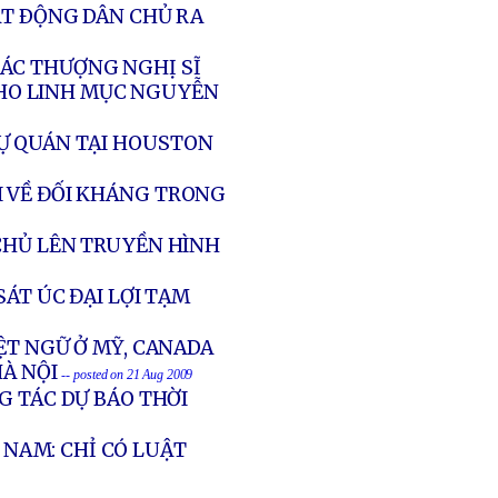
ẠT ÐỘNG DÂN CHỦ RA
CÁC THƯỢNG NGHỊ SĨ
 CHO LINH MỤC NGUYỄN
Ự QUÁN TẠI HOUSTON
I VỀ ĐỐI KHÁNG TRONG
CHỦ LÊN TRUYỀN HÌNH
SÁT ÚC ĐẠI LỢI TẠM
ỆT NGỮ Ở MỸ, CANADA
À NỘI
-- posted on 21 Aug 2009
G TÁC DỰ BÁO THỜI
NAM: CHỈ CÓ LUẬT