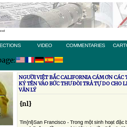
ated
ECTIONS
VIDEO
COMMENTARIES
CART
page:
NGƯỜI VIỆT BẮC CALIFORNIA CÁM ƠN CÁC 
KÝ TÊN VÀO BỨC THƯ ÐÒI TRẢ TỰ DO CHO
VĂN LÝ
{nl}
Tin{nl}San Francisco - Trong một sinh hoạt đặc 