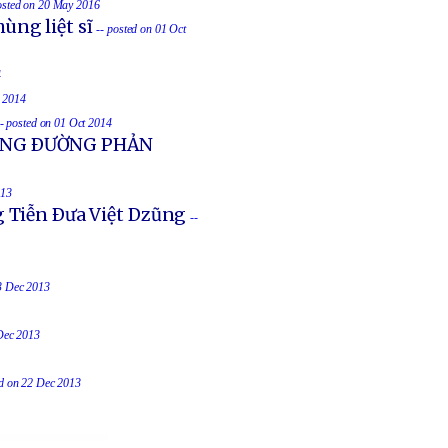
osted on 20 May 2016
ùng liệt sĩ
-- posted on 01 Oct
4
t 2014
-- posted on 01 Oct 2014
UỐNG ÐƯỜNG PHẢN
013
g Tiễn Ðưa Việt Dzũng
--
23 Dec 2013
 Dec 2013
ed on 22 Dec 2013