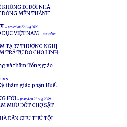
 KHÔNG DI DỜI NHÀ
ỜI DÒNG MẾN THÁNH
ƠI
-- posted on 22 Aug 2009
O DỤC VIỆT NAM
-- posted on
ẢM TẠ 37 THƯỢNG NGHỊ
AM TRẢ TỰ DO CHO LINH
ng và thăm Tổng giáo
g 2009
Kỳ thăm giáo phận Huế
-
NG HỚI
-- posted on 22 Aug 2009
 ÂM MƯU ĐỐT CHỢ SẶT
--
NHÀ DÂN CHỦ THÚ TỘI
--