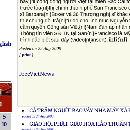
nay,{nl}cộng đồng người Việt tại miền Bắc Califo
trước tòa{nl}thị chính thành phố San Francisc
sĩ Barbara{nl}Boxer và 36 Thượng nghị sĩ khác 
thư chung đòi trả{nl}tự do cho linh mục Nguyễn
cầm quyền Cộng sản Việt{nl}Nam đàn áp nhân 
Thông tín viên SB-TN tại San{nl}Francisco là M
{nl}{nl}
trình đặc biệt sau đây (video{nl}insert).
lish
Posted on 22 Aug 2009
[
print
]
FreeVietNews
CẢ TRĂM NGƯỜI BAO VÂY NHÀ MÁY XẢ 
5
posted on 24 Aug 2009
GIÁO HỘI PHẬT GIÁO HÒA HẢO THUẦN 
10