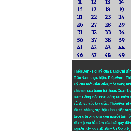
11
12
13
14
16
17
18
19
21
22
23
24
26
27
28
29
31
32
33
34
36
37
38
39
41
42
43
44
46
47
48
49
Thép Đen - Hồi ký của Đặng Chí Bì
Trần Nam thực hiện.
Thép Đen
- Th
Ký của một điện viên, một trong n
chiến sĩ của bóng tối thuộc Quân L
Nam Cộng Hòa hoạt động tại miền
và đã sa vào tay giặc. Thép Đen ph
tất cả những sự thật kinh khiếp vượ
tưởng tượng của con người tại mộ
đất mịt mù hắc ám của loài quỷ dữ
người viết như đã đội mồ sống dậy