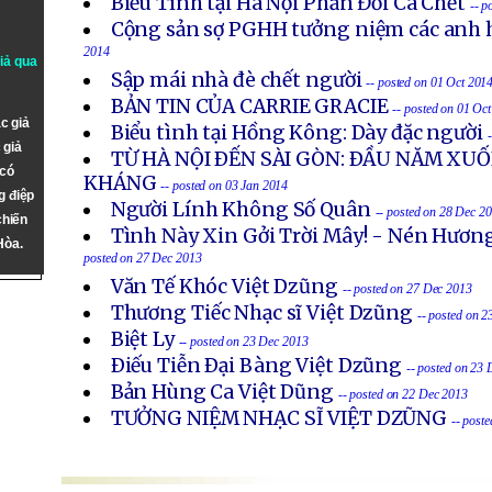
Biểu Tình tại Hà Nội Phản Đối Cá Chết
-- p
Cộng sản sợ PGHH tưởng niệm các anh h
2014
giả qua
Sập mái nhà đè chết người
-- posted on 01 Oct 201
BẢN TIN CỦA CARRIE GRACIE
-- posted on 01 Oc
c giả
Biểu tình tại Hồng Kông: Dày đặc người
 giả
TỪ HÀ NỘI ÐẾN SÀI GÒN: ÐẦU NĂM X
 có
KHÁNG
-- posted on 03 Jan 2014
g điệp
Người Lính Không Số Quân
-- posted on 28 Dec 2
chiến
Tình Này Xin Gởi Trời Mây! - Nén Hươn
Hòa.
posted on 27 Dec 2013
Văn Tế Khóc Việt Dzũng
-- posted on 27 Dec 2013
Thương Tiếc Nhạc sĩ Việt Dzũng
-- posted on 
Biệt Ly
-- posted on 23 Dec 2013
Ðiếu Tiễn Ðại Bàng Việt Dzũng
-- posted on 23
Bản Hùng Ca Việt Dũng
-- posted on 22 Dec 2013
TƯỞNG NIỆM NHẠC SĨ VIỆT DZŨNG
-- post