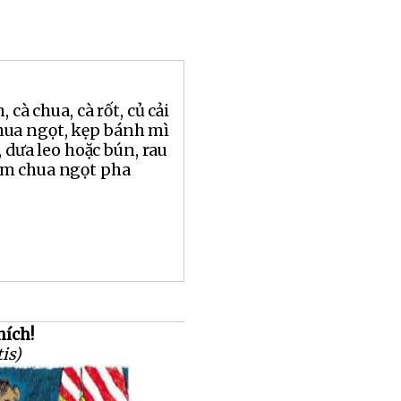
 cà chua, cà rốt, củ cải
ua ngọt, kẹp bánh mì
, dưa leo hoặc bún, rau
ắm chua ngọt pha
hích!
tis)