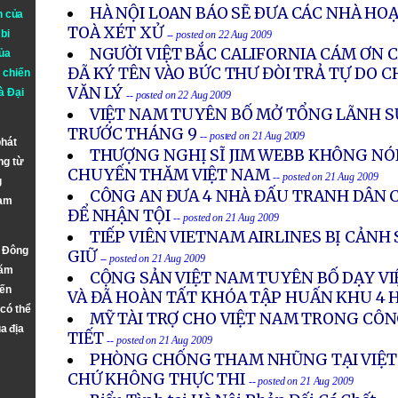
HÀ NỘI LOAN BÁO SẼ ÐƯA CÁC NHÀ HO
n của
TOÀ XÉT XỬ
bi
-- posted on 22 Aug 2009
NGƯỜI VIỆT BẮC CALIFORNIA CÁM ƠN 
ủa
ĐÃ KÝ TÊN VÀO BỨC THƯ ĐÒI TRẢ TỰ DO
 chiến
VĂN LÝ
à
Đại
-- posted on 22 Aug 2009
VIỆT NAM TUYÊN BỐ MỞ TỔNG LÃNH S
TRƯỚC THÁNG 9
-- posted on 21 Aug 2009
phát
THƯỢNG NGHỊ SĨ JIM WEBB KHÔNG NÓ
ng từ
CHUYẾN THĂM VIỆT NAM
-- posted on 21 Aug 2009
g
CÔNG AN ĐƯA 4 NHÀ ĐẤU TRANH DÂN 
Nam
ĐỂ NHẬN TỘI
-- posted on 21 Aug 2009
TIẾP VIÊN VIETNAM AIRLINES BỊ CẢNH 
n Đông
GIỮ
-- posted on 21 Aug 2009
năm
CỘNG SẢN VIỆT NAM TUYÊN BỐ DẠY VI
đến
VÀ ĐÃ HOÀN TẤT KHÓA TẬP HUẤN KHU 4 H
 có thể
MỸ TÀI TRỢ CHO VIỆT NAM TRONG CÔN
a địa
TIẾT
-- posted on 21 Aug 2009
PHÒNG CHỐNG THAM NHŨNG TẠI VIỆT 
CHỨ KHÔNG THỰC THI
-- posted on 21 Aug 2009