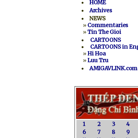
HOME
Archives
NEWS
»
Commentaries
»
Tin The Gioi
CARTOONS
CARTOONS in Eng
»
Hi Hoa
»
Luu Tru
AMIGAVLINK.com
1
2
3
4
6
7
8
9