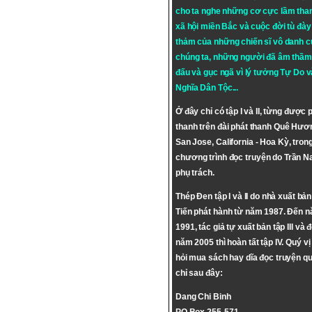
cho ta nghe những cơ cực lầm tha
xã hội miền Bắc và cuộc đời tù đày 
thảm của những chiến sĩ vô danh c
chúng ta, những người đã âm thầm
đấu và gục ngã vì lý tưởng
Tự Do
v
Nghĩa Dân Tộc
...
Ở đây chỉ có tập I và II, từng được 
thanh trên đài phát thanh Quê Hươ
San Jose, California - Hoa Kỳ, tron
chương trình đọc truyện do Trần 
phụ trách.
Thép Đen tập I và II do nhà xuất bả
Tiến phát hành từ năm 1987. Đến 
1991, tác giả tự xuất bản tập III và 
năm 2005 thì hoàn tất tập IV. Quý vị
hỏi mua sách hay dĩa đọc truyện qu
chỉ sau đây:
Dang Chi Binh