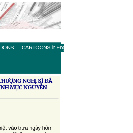
OONS
CARTOONS in English
THƯỢNG NGHỊ SĨ ÐÃ
 LINH MỤC NGUYỄN
biệt vào trưa ngày hôm