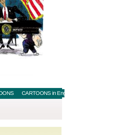
OONS
CARTOONS in English