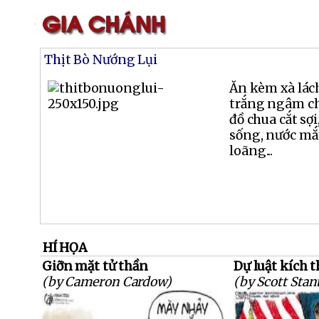
Thịt Bò Nướng Lụi
Ăn kèm xà lách,
trắng ngâm ch
đồ chua cắt sợi
sống, nước m
loãng...
HÍ HỌA
Giỡn mặt tử thần
Dự luật kích t
(by Cameron Cardow)
(by Scott Stan