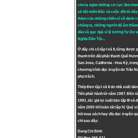
cho ta nghe những cơ cực lầm tha
xã hội miền Bắc và cuộc đời tù đày 
thảm của những chiến sĩ vô danh c
chúng ta, những người đã âm thầm
đấu và gục ngã vì lý tưởng
Tự Do
v
Nghĩa Dân Tộc
...
Ở đây chỉ có tập I và II, từng được 
thanh trên đài phát thanh Quê Hươ
San Jose, California - Hoa Kỳ, tron
chương trình đọc truyện do Trần 
phụ trách.
Thép Đen tập I và II do nhà xuất bả
Tiến phát hành từ năm 1987. Đến 
1991, tác giả tự xuất bản tập III và 
năm 2005 thì hoàn tất tập IV. Quý vị
hỏi mua sách hay dĩa đọc truyện qu
chỉ sau đây:
Dang Chi Binh