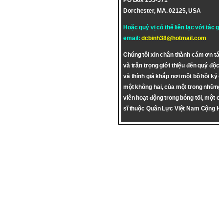
PO Box 255-571
Dorchester, MA. 02125, USA
Hoặc quý vị có thể liên lạc với tác 
email:
dcbinh38@hotmail.com
Chúng tôi xin chân thành cám ơn tá
và trân trọng giới thiệu đến quý độc
và thính giả khắp nơi một bộ hồi ký
một không hai, của một trong nhữn
viên hoạt động trong bóng tối, một 
sĩ thuộc Quân Lực Việt Nam Cộng 