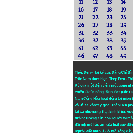
11
12
13
14
16
17
18
19
21
22
23
24
26
27
28
29
31
32
33
34
36
37
38
39
41
42
43
44
46
47
48
49
Thép Đen - Hồi ký của Đặng Chí Bì
Trần Nam thực hiện.
Thép Đen
- Th
Ký của một điện viên, một trong n
chiến sĩ của bóng tối thuộc Quân L
Nam Cộng Hòa hoạt động tại miền
và đã sa vào tay giặc. Thép Đen ph
tất cả những sự thật kinh khiếp vượ
tưởng tượng của con người tại mộ
đất mịt mù hắc ám của loài quỷ dữ
người viết như đã đội mồ sống dậy