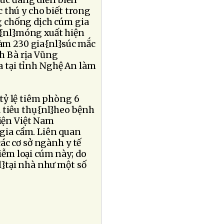
 súc đang diễn biến
c thú y cho biết trong
g chống dịch cúm gia
{nl}móng xuất hiện
làm 230 gia{nl}súc mắc
nh Bà rịa Vũng
ra tại tỉnh Nghệ An làm
tỷ lệ tiêm phòng 6
 tiêu thụ{nl}heo bệnh
Hiện Việt Nam
gia cầm. Liên quan
ác cơ sở ngành y tế
iễm loại cúm này; do
l}tại nhà như một số