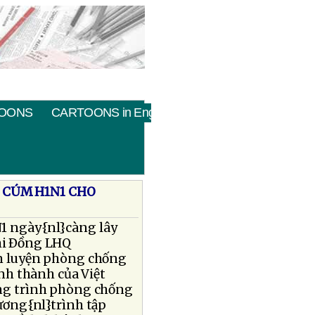
OONS
CARTOONS in English
 CÚM H1N1 CHO
N1 ngày{nl}càng lây
Nhi Ðồng LHQ
ấn luyện phòng chống
nh thành của Việt
ng trình phòng chống
ương{nl}trình tập