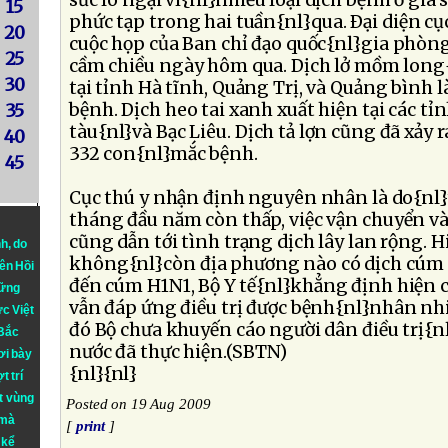
sức lo ngại vì{nl}nhiều loại dịch bệnh ở gia
15
phức tạp trong hai tuần{nl}qua. Ðại diện cụ
20
cuộc họp của Ban chỉ đạo quốc{nl}gia phòn
25
cầm chiều ngày hôm qua. Dịch lở mồm long
30
tại tỉnh Hà tĩnh, Quảng Trị, và Quảng bình 
bệnh. Dịch heo tai xanh xuất hiện tại các tỉ
35
tàu{nl}và Bạc Liêu. Dịch tả lợn cũng đã xảy 
40
332 con{nl}mắc bệnh.
45
Cục thú y nhận định nguyên nhân là do{nl}
tháng đầu năm còn thấp, việc vận chuyển và
cũng dẫn tới tình trạng dịch lây lan rộng. 
nh
, do
không{nl}còn địa phương nào có dịch cúm 
iên Hồi
đến cúm H1N1, Bộ Y tế{nl}khẳng định hiện c
hững
vẫn đáp ứng điều trị được bệnh{nl}nhân nh
ực Việt
đó Bộ chưa khuyến cáo người dân điều trị{n
 Bắc
nước đã thực hiện.(SBTN)
ơi bày
{nl}{nl}
t trí
t vùng
Posted on 19 Aug 2009
 mà
[
print
]
 kể