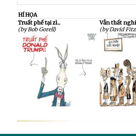
HÍ HỌA
Truất phế tại zì...
Vẫn thất nghiệ
(by Bob Gorell)
(by David Fi