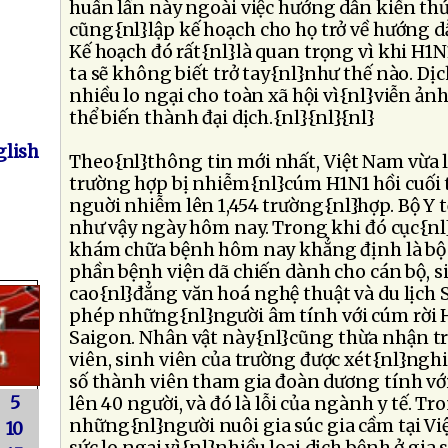
huấn lần này ngoài việc hướng dẫn kiến thứ
cũng{nl}lập kế hoạch cho họ trở về hướng 
Kế hoạch đó rất{nl}là quan trọng vì khi H1N
ta sẽ không biết trở tay{nl}như thế nào. D
nhiều lo ngại cho toàn xã hội vì{nl}viễn ảnh
thể biến thành đại dịch.{nl}{nl}{nl}
lish
Theo{nl}thông tin mới nhất, Việt Nam vừa 
trường hợp bị nhiễm{nl}cúm H1N1 hồi cuối 
nguời nhiễm lên 1,454 trường{nl}hợp. Bộ Y 
như vậy ngày hôm nay. Trong khi đó cục{nl
khám chữa bệnh hôm nay khẳng định là bộ Y
phần bệnh viện dã chiến dành cho cán bộ, s
cao{nl}đẳng văn hoá nghệ thuật và du lịch 
phép những{nl}người âm tính với cúm rời H
Saigon. Nhân vật này{nl}cũng thừa nhận tr
viên, sinh viên của trường được xét{nl}ng
số thành viên tham gia đoàn dương tính v
5
lên 40 người, và đó là lỗi của ngành y tế. Tr
những{nl}người nuôi gia súc gia cầm tại V
10