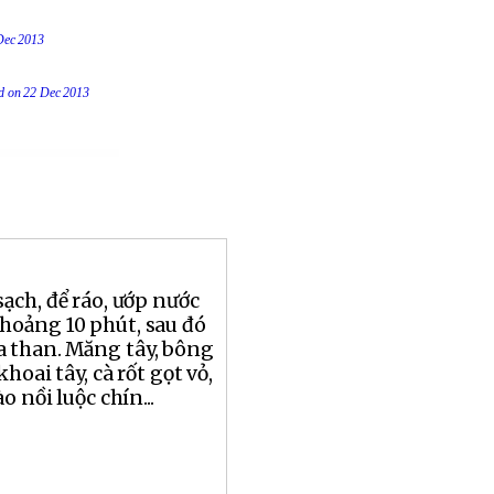
 Dec 2013
ed on 22 Dec 2013
ạch, để ráo, ướp nước
hoảng 10 phút, sau đó
a than. Măng tây, bông
khoai tây, cà rốt gọt vỏ,
o nồi luộc chín...