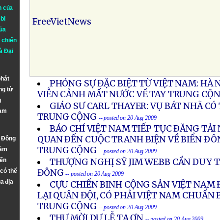
n của
bi
FreeVietNews
ủa
 chiến
à
Đại
phát
PHÓNG SỰ ĐẶC BIỆT TỪ VIỆT NAM: HÀ 
ng từ
VIỄN CẢNH MẤT NƯỚC VỀ TAY TRUNG CỘ
g
GIÁO SƯ CARL THAYER: VỤ BÁT NHÃ CÓ 
Nam
TRUNG CỘNG
-- posted on 20 Aug 2009
BÁO CHÍ VIỆT NAM TIẾP TỤC ÐĂNG TẢI 
QUAN ÐẾN CUỘC TRANH BIỆN VỀ BIỂN ÐÔ
n Đông
TRUNG CỘNG
năm
-- posted on 20 Aug 2009
đến
THƯỢNG NGHỊ SỸ JIM WEBB CẦN DUY T
 có thể
ĐÔNG
-- posted on 20 Aug 2009
a địa
CỰU CHIẾN BINH CỘNG SẢN VIỆT NAM 
LẠI QUÂN ĐỘI, CÓ PHẢI VIỆT NAM CHUẨN 
TRUNG CỘNG
-- posted on 20 Aug 2009
THƯ MỜI DỰ LỄ TẠ ƠN
-- posted on 20 Aug 2009