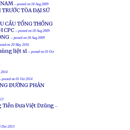
T NAM
-- posted on 18 Aug 2009
 TRƯỚC TÒA ĐẠI SỨ
ÊU CẦU TỔNG THỐNG
H CPC
-- posted on 18 Aug 2009
CÔNG
-- posted on 18 Aug 2009
osted on 20 May 2016
ùng liệt sĩ
-- posted on 01 Oct
4
t 2014
-- posted on 01 Oct 2014
UỐNG ÐƯỜNG PHẢN
013
g Tiễn Ðưa Việt Dzũng
--
23 Dec 2013