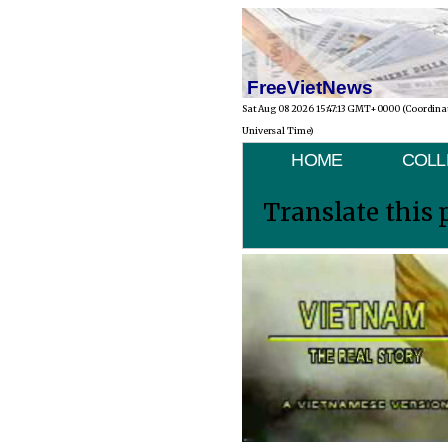
FreeVietNews
Sat Aug 08 2026 15:47:13 GMT+0000 (Coordina
Universal Time)
HOME
COLL
Translate this 