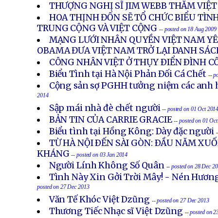
THƯỢNG NGHỊ SĨ JIM WEBB THĂM VIỆ
HOA THỊNH ĐỐN SẼ TỔ CHỨC BIỂU TÌNH
TRUNG CỘNG VÀ VIỆT CỘNG
-- posted on 18 Aug 2009
MẠNG LƯỚI NHÂN QUYỀN VIỆT NAM Y
OBAMA ĐƯA VIỆT NAM TRỞ LẠI DANH SÁC
CÔNG NHÂN VIỆT Ở THỤY ÐIỂN ÐÌNH 
Biểu Tình tại Hà Nội Phản Đối Cá Chết
-- p
Cộng sản sợ PGHH tưởng niệm các anh h
2014
Sập mái nhà đè chết người
-- posted on 01 Oct 201
BẢN TIN CỦA CARRIE GRACIE
-- posted on 01 Oc
Biểu tình tại Hồng Kông: Dày đặc người
TỪ HÀ NỘI ÐẾN SÀI GÒN: ÐẦU NĂM X
KHÁNG
-- posted on 03 Jan 2014
Người Lính Không Số Quân
-- posted on 28 Dec 2
Tình Này Xin Gởi Trời Mây! - Nén Hươn
posted on 27 Dec 2013
Văn Tế Khóc Việt Dzũng
-- posted on 27 Dec 2013
Thương Tiếc Nhạc sĩ Việt Dzũng
-- posted on 