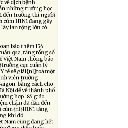
c về dịch bệnh
dẫn những trường học.
1 đến trường thì người
ịch cúm H1N1 đang gây
 lây lan rộng lớn có
loan báo thêm 154
tuần qua, tăng tổng số
tế Việt Nam thông báo
}trưởng cục quản lý
 tế sẽ giải{nl}toả một
inh viên trường
Saigon, bằng cách cho
à Nội để về thành phố
ường hợp 185 giáo
hiệm chậm đã dẫn đến
ới cúm{nl}H1N1 tăng
ong khi đó
iệt Nam cũng đang hết