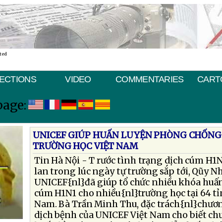
ted
ECTIONS
VIDEO
COMMENTARIES
CART
page:
UNICEF GIÚP HUẤN LUYỆN PHÒNG CHỐNG
TRƯỜNG HỌC VIỆT NAM
Tin Hà Nội - T rước tình trạng dịch cúm H1
lan trong lúc ngày tự trường sắp tới, Qũy 
UNICEF{nl}đã giúp tổ chức nhiều khóa hu
cúm H1N1 cho nhiều{nl}trường học tại 64 tỉ
Nam. Bà Trần Minh Thu, đặc trách{nl}chươ
dịch bệnh của UNICEF Việt Nam cho biết ch