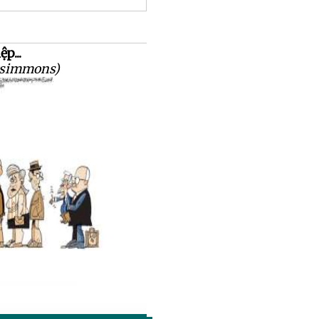
p...
tzsimmons)