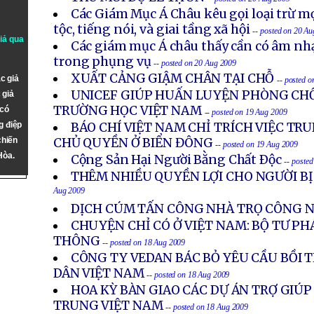
Các Giám Mục Á Châu kêu gọi loại trừ mọ
tộc, tiếng nói, và giai tầng xã hội
-- posted on 20 A
giả qua
Các giám mục Á châu thấy cần có âm nhạ
trong phụng vụ
-- posted on 20 Aug 2009
XUẤT CẢNG GIẬM CHÂN TẠI CHỖ
c giả
-- posted 
UNICEF GIÚP HUẤN LUYỆN PHÒNG CH
 giả
TRƯỜNG HỌC VIỆT NAM
 có
-- posted on 19 Aug 2009
g điệp
BÁO CHÍ VIỆT NAM CHỈ TRÍCH VIỆC T
chiến
CHỦ QUYỀN Ở BIỂN ĐÔNG
-- posted on 19 Aug 2009
Hòa.
Cộng Sản Hại Người Bằng Chất Ðộc
-- poste
THÊM NHIỀU QUYỀN LỢI CHO NGƯỜI BỊ
Aug 2009
DỊCH CÚM TẤN CÔNG NHÀ TRỌ CÔNG 
CHUYỆN CHỈ CÓ Ở VIỆT NAM: BỘ TƯ PH
THÔNG
-- posted on 18 Aug 2009
CÔNG TY VEDAN BÁC BỎ YÊU CẦU BỒI
DÂN VIỆT NAM
-- posted on 18 Aug 2009
HOA KỲ BÀN GIAO CÁC DỰ ÁN TRỢ GIÚ
TRUNG VIỆT NAM
-- posted on 18 Aug 2009