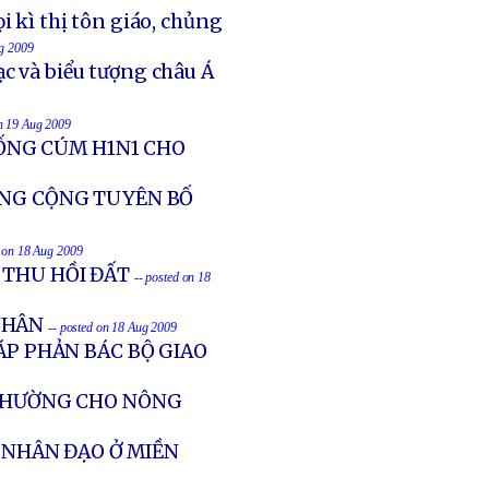
i kì thị tôn giáo, chủng
ug 2009
c và biểu tượng châu Á
on 19 Aug 2009
ỐNG CÚM H1N1 CHO
RUNG CỘNG TUYÊN BỐ
d on 18 Aug 2009
 THU HỒI ĐẤT
-- posted on 18
NHÂN
-- posted on 18 Aug 2009
ÁP PHẢN BÁC BỘ GIAO
 THƯỜNG CHO NÔNG
P NHÂN ĐẠO Ở MIỀN