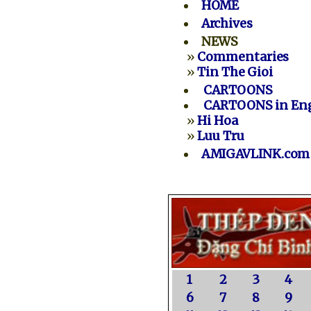
HOME
Archives
NEWS
»
Commentaries
»
Tin The Gioi
CARTOONS
CARTOONS in Eng
»
Hi Hoa
»
Luu Tru
AMIGAVLINK.com
1
2
3
4
6
7
8
9