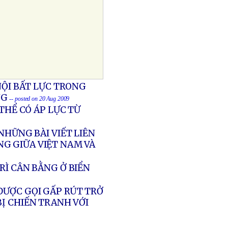
NỘI BẤT LỰC TRONG
NG
-- posted on 20 Aug 2009
THỂ CÓ ÁP LỰC TỪ
NHỮNG BÀI VIẾT LIÊN
NG GIỮA VIỆT NAM VÀ
RÌ CÂN BẰNG Ở BIỂN
ĐƯỢC GỌI GẤP RÚT TRỞ
BỊ CHIẾN TRANH VỚI