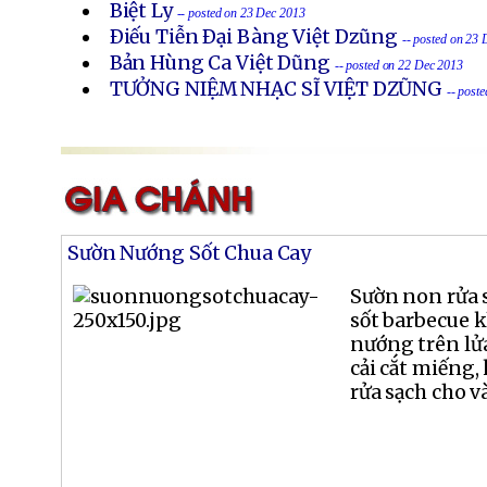
Biệt Ly
-- posted on 23 Dec 2013
Ðiếu Tiễn Ðại Bàng Việt Dzũng
-- posted on 23
Bản Hùng Ca Việt Dũng
-- posted on 22 Dec 2013
TƯỞNG NIỆM NHẠC SĨ VIỆT DZŨNG
-- post
Sườn Nướng Sốt Chua Cay
Sườn non rửa s
sốt barbecue k
nướng trên lử
cải cắt miếng, 
rửa sạch cho và