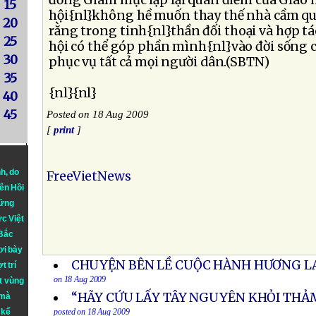
đồng Giám mục lập lại quan điểm của Giáo h
15
hội{nl}không hề muốn thay thế nhà cầm q
20
rằng trong tinh{nl}thần đối thoại và hợp tá
25
hội có thể góp phần mình{nl}vào đời sống 
30
phục vụ tất cả mọi người dân.(SBTN)
35
{nl}{nl}
40
45
Posted on 18 Aug 2009
[
print
]
nh
, do
FreeVietNews
iên Hồi
hững
ực Việt
 Bắc
ơi bày
CHUYỆN BÊN LỀ CUỘC HÀNH HƯƠNG LA
t trí
on 18 Aug 2009
t vùng
“HÃY CỨU LẤY TÂY NGUYÊN KHỎI THẢ
 mà
 kể
posted on 18 Aug 2009