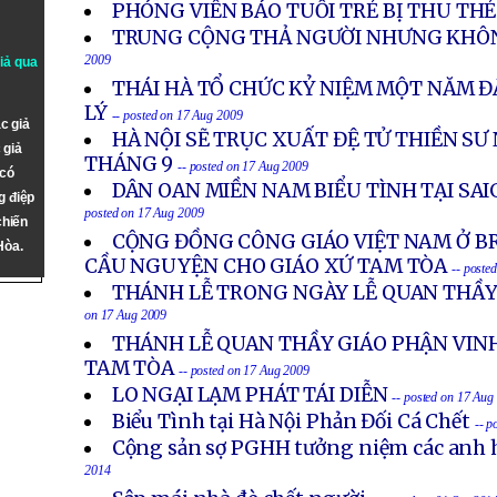
PHÓNG VIÊN BÁO TUỔI TRẺ BỊ THU TH
TRUNG CỘNG THẢ NGƯỜI NHƯNG KHÔ
2009
giả qua
THÁI HÀ TỔ CHỨC KỶ NIỆM MỘT NĂM 
LÝ
-- posted on 17 Aug 2009
c giả
HÀ NỘI SẼ TRỤC XUẤT ĐỆ TỬ THIỀN S
 giả
THÁNG 9
-- posted on 17 Aug 2009
 có
DÂN OAN MIỀN NAM BIỂU TÌNH TẠI SAI
g điệp
posted on 17 Aug 2009
chiến
CỘNG ĐỒNG CÔNG GIÁO VIỆT NAM Ở B
Hòa.
CẦU NGUYỆN CHO GIÁO XỨ TAM TÒA
-- poste
THÁNH LỄ TRONG NGÀY LỄ QUAN THẦY
on 17 Aug 2009
THÁNH LỄ QUAN THẦY GIÁO PHẬN VIN
TAM TÒA
-- posted on 17 Aug 2009
LO NGẠI LẠM PHÁT TÁI DIỄN
-- posted on 17 Aug
Biểu Tình tại Hà Nội Phản Đối Cá Chết
-- p
Cộng sản sợ PGHH tưởng niệm các anh h
2014