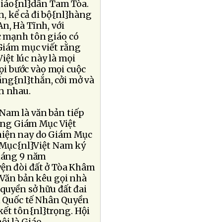
 giáo{nl}dân Tam Tòa.
, kể cả đi bộ{nl}hàng
n, Hà Tĩnh, với
ức mạnh tôn giáo có
 Giám mục viết rằng
iệt lúc này là mọi
ọi bước vào mọi cuộc
hẳng{nl}thắn, cởi mở và
n nhau.
Nam là văn bản tiếp
ồng Giám Mục Việt
hiện nay do Giám Mục
 Mục{nl}Việt Nam ký
tháng 9 năm
yện đòi đất ở Tòa Khâm
 Văn bản kêu gọi nhà
quyền sở hữu đất đai
 Quốc tế Nhân Quyền
ết tôn{nl}trọng. Hội