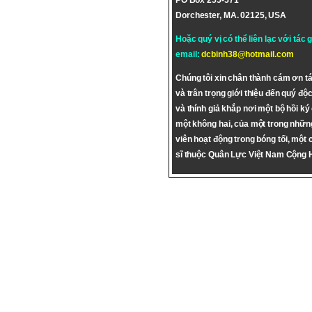
PO Box 255-571
Dorchester, MA. 02125, USA
Hoặc quý vị có thể liên lạc với tác 
email:
dcbinh38@hotmail.com
Chúng tôi xin chân thành cám ơn tá
và trân trọng giới thiệu đến quý độc
và thính giả khắp nơi một bộ hồi ký
một không hai, của một trong nhữn
viên hoạt động trong bóng tối, một 
sĩ thuộc Quân Lực Việt Nam Cộng 