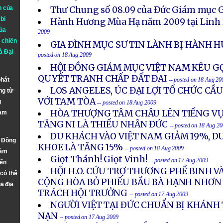
n của
Thư Chung số 08.09 của Đức Giám mục 
bi
Hành Hương Mùa Hạ năm 2009 tại Linh 
ủa
2009
 chiến
GIA ĐÌNH MỤC SƯ TIN LÀNH BỊ HÀNH 
à
Đại
posted on 18 Aug 2009
HỘI ĐỒNG GIÁM MỤC VIỆT NAM KÊU GỌI
QUYẾT TRANH CHẤP ĐẤT ĐAI
phát
-- posted on 18 Aug 20
LOS ANGELES, ÚC ĐẠI LỢI TỔ CHỨC C
ng từ
VỚI TAM TÒA
g
-- posted on 18 Aug 2009
HÒA THƯỢNG TÂM CHÂU LÊN TIẾNG VỤ
Nam
TĂNG NI LÀ THIẾU NHÂN ĐỨC
-- posted on 18 Aug 2
DU KHÁCH VÀO VIỆT NAM GIẢM 19%, D
n Đông
KHOE LÀ TĂNG 15%
-- posted on 18 Aug 2009
năm
Giọt Thánh! Giọt Vinh!
-- posted on 17 Aug 2009
đến
HỘI H.O. CỨU TRỢ THƯƠNG PHẾ BINH V
 có thể
CỘNG HÒA BỎ PHIẾU BẦU BÀ HẠNH NHƠN
a địa
TRÁCH HỘI TRƯỞNG
-- posted on 17 Aug 2009
NGƯỜI VIỆT TẠI ÐỨC CHUẨN BỊ KHÁNH
NẠN
-- posted on 17 Aug 2009