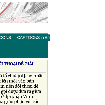
OONS
CARTOONS in English
I THOẠI ÐỂ GIẢI
à tổ chức{nl}cao nhất
 biến một văn bản
m nên đối thoại để
 gọi được đưa ra giữa
 ở địa phận Vinh
a giáo phận với các