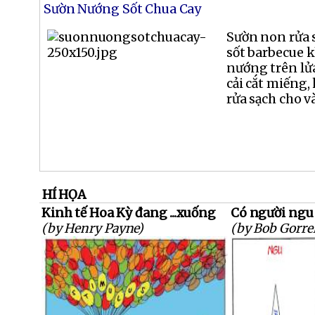
Sườn Nướng Sốt Chua Cay
Sườn non rửa s
sốt barbecue k
nướng trên lử
cải cắt miếng, 
rửa sạch cho và
HÍ HỌA
Kinh tế Hoa Kỳ đang ...xuống
Có người ngu 
(by Henry Payne)
(by Bob Gorrel