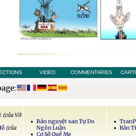
ECTIONS
VIDEO
COMMENTARIES
CART
page:
t
(của Võ
Bán nguyệt san Tự Do
Tran
Hồ
(của
Ngôn Luận
Bản T
Cơ Sở Quê Mẹ