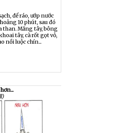
ạch, để ráo, ướp nước
hoảng 10 phút, sau đó
a than. Măng tây, bông
khoai tây, cà rốt gọt vỏ,
o nồi luộc chín...
hơn...
l)