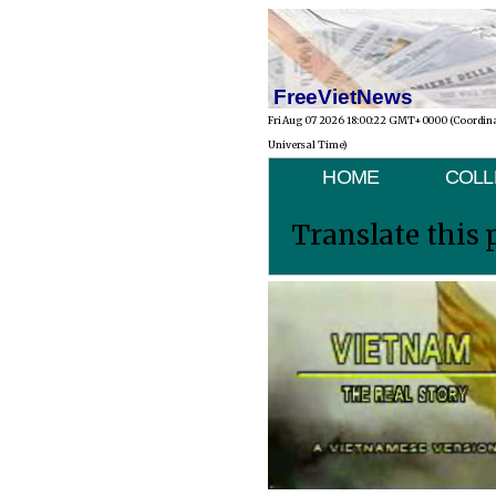
FreeVietNews
Fri Aug 07 2026 18:00:22 GMT+0000 (Coordin
Universal Time)
HOME
COLL
Translate this 