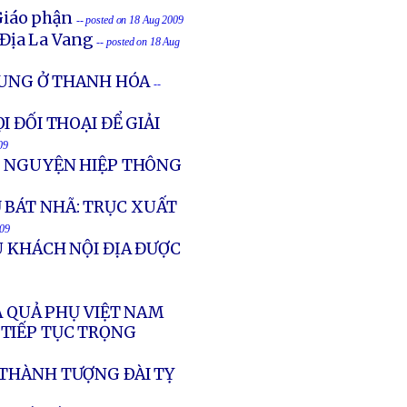
Giáo phận
-- posted on 18 Aug 2009
Địa La Vang
-- posted on 18 Aug
HUNG Ở THANH HÓA
--
 ĐỐI THOẠI ĐỂ GIẢI
09
ẦU NGUYỆN HIỆP THÔNG
 BÁT NHÃ: TRỤC XUẤT
009
U KHÁCH NỘI ĐỊA ĐƯỢC
À QUẢ PHỤ VIỆT NAM
 TIẾP TỤC TRỌNG
 THÀNH TƯỢNG ÐÀI TỴ