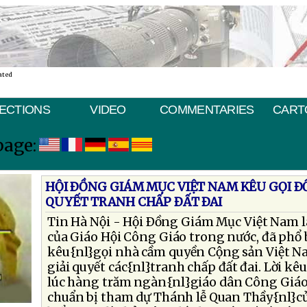
ated
ECTIONS
VIDEO
COMMENTARIES
CART
page:
HỘI ÐỒNG GIÁM MỤC VIỆT NAM KÊU GỌI ÐỐ
QUYẾT TRANH CHẤP ÐẤT ÐAI
Tin Hà Nội - Hội Ðồng Giám Mục Việt Nam l
của Giáo Hội Công Giáo trong nước, đã phổ
kêu{nl}gọi nhà cầm quyền Cộng sản Việt Na
giải quyết các{nl}tranh chấp đất đai. Lời kêu
lúc hàng trăm ngàn{nl}giáo dân Công Giáo
chuẩn bị tham dự Thánh lễ Quan Thầy{nl}củ