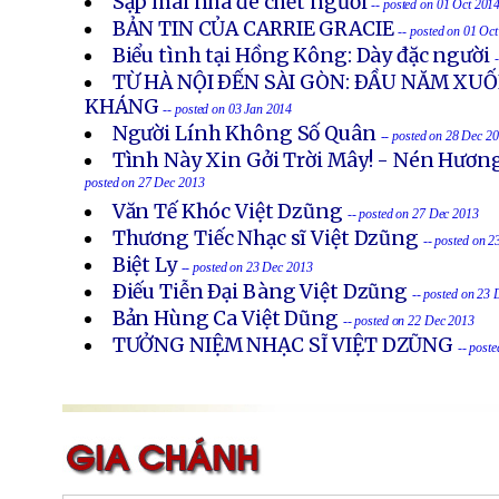
Sập mái nhà đè chết người
-- posted on 01 Oct 201
BẢN TIN CỦA CARRIE GRACIE
-- posted on 01 Oc
Biểu tình tại Hồng Kông: Dày đặc người
TỪ HÀ NỘI ÐẾN SÀI GÒN: ÐẦU NĂM X
KHÁNG
-- posted on 03 Jan 2014
Người Lính Không Số Quân
-- posted on 28 Dec 2
Tình Này Xin Gởi Trời Mây! - Nén Hươn
posted on 27 Dec 2013
Văn Tế Khóc Việt Dzũng
-- posted on 27 Dec 2013
Thương Tiếc Nhạc sĩ Việt Dzũng
-- posted on 
Biệt Ly
-- posted on 23 Dec 2013
Ðiếu Tiễn Ðại Bàng Việt Dzũng
-- posted on 23
Bản Hùng Ca Việt Dũng
-- posted on 22 Dec 2013
TƯỞNG NIỆM NHẠC SĨ VIỆT DZŨNG
-- post