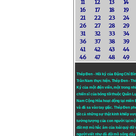
11
12
13
14
16
17
18
19
21
22
23
24
26
27
28
29
31
32
33
34
36
37
38
39
41
42
43
44
46
47
48
49
Thép Đen - Hồi ký của Đặng Chí Bì
Trần Nam thực hiện.
Thép Đen
- Th
Ký của một điện viên, một trong n
chiến sĩ của bóng tối thuộc Quân L
Nam Cộng Hòa hoạt động tại miền
và đã sa vào tay giặc. Thép Đen ph
tất cả những sự thật kinh khiếp vượ
tưởng tượng của con người tại mộ
đất mịt mù hắc ám của loài quỷ dữ
người viết như đã đội mồ sống dậy