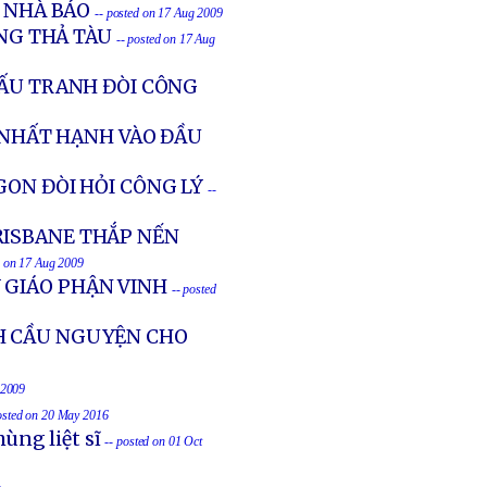
Ẻ NHÀ BÁO
-- posted on 17 Aug 2009
NG THẢ TÀU
-- posted on 17 Aug
ĐẤU TRANH ĐÒI CÔNG
Ư NHẤT HẠNH VÀO ĐẦU
GON ĐÒI HỎI CÔNG LÝ
--
RISBANE THẮP NẾN
d on 17 Aug 2009
 GIÁO PHẬN VINH
-- posted
H CẦU NGUYỆN CHO
 2009
osted on 20 May 2016
ùng liệt sĩ
-- posted on 01 Oct