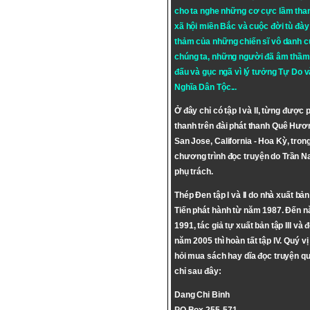
cho ta nghe những cơ cực lầm tha
xã hội miền Bắc và cuộc đời tù đày 
thảm của những chiến sĩ vô danh c
chúng ta, những người đã âm thầm
đấu và gục ngã vì lý tưởng
Tự Do
v
Nghĩa Dân Tộc
...
Ở đây chỉ có tập I và II, từng được 
thanh trên đài phát thanh Quê Hươ
San Jose, California - Hoa Kỳ, tron
chương trình đọc truyện do Trần 
phụ trách.
Thép Đen tập I và II do nhà xuất bả
Tiến phát hành từ năm 1987. Đến 
1991, tác giả tự xuất bản tập III và 
năm 2005 thì hoàn tất tập IV. Quý vị
hỏi mua sách hay dĩa đọc truyện qu
chỉ sau đây:
Dang Chi Binh