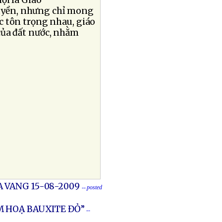
ội là Giáo
uyền, nhưng chỉ mong
c tôn trọng nhau, giáo
của đất nước, nhằm
 VANG 15-08-2009
-- posted
M HOẠ BAUXITE ĐỎ”
--