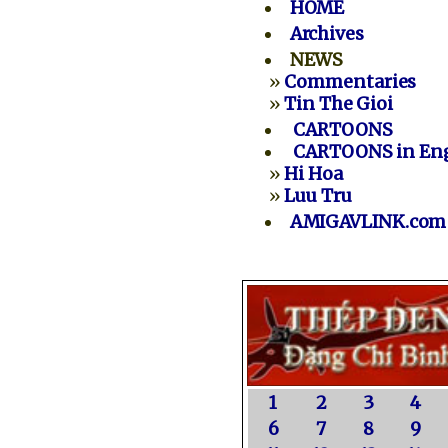
HOME
Archives
NEWS
»
Commentaries
»
Tin The Gioi
CARTOONS
CARTOONS in Eng
»
Hi Hoa
»
Luu Tru
AMIGAVLINK.com
1
2
3
4
6
7
8
9