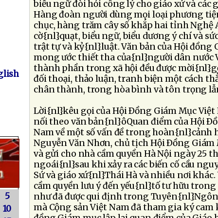
biểu ngữ đòi hỏi công lý cho giáo xứ và các
Hàng đoàn người dùng mọi loại phương tiện
chục, hàng trăm cây số khắp hai tỉnh Nghệ A
cờ{nl}quạt, biểu ngữ, biểu dương ý chí và s
trật tự và kỷ{nl}luật. Văn bản của Hội đồng
mong ước thiết tha của{nl}người dân nước V
thành phần trong xã hội đều được mời{nl}g
lish
đối thoại, thảo luận, tranh biện một cách t
chân thành, trong hòa bình và tôn trọng lẫ
Lời{nl}kêu gọi của Hội Ðồng Giám Mục Việt 
nối theo văn bản{nl}ôQuan điểm của Hội Ð
Nam về một số vấn đề trong hoàn{nl}cảnh 
Nguyễn Văn Nhơn, chủ tịch Hội Ðồng Giám
và gửi cho nhà cầm quyền Hà Nội ngày 25 
ngoái{nl}sau khi xảy ra các biến cố cầu ngu
Sứ và giáo xứ{nl}Thái Hà và nhiều nơi khác.
cầm quyền lưu ý đến yếu{nl}tố tư hữu trong 
5
như đã được qui định trong Tuyên{nl}Ngôn
mà Cộng sản Việt Nam đã tham gia ký cam k
10