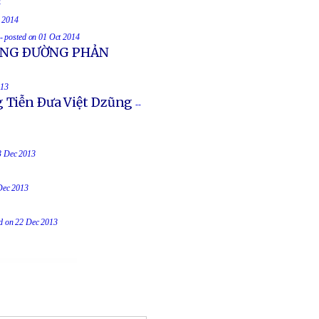
4
t 2014
-- posted on 01 Oct 2014
UỐNG ÐƯỜNG PHẢN
013
g Tiễn Ðưa Việt Dzũng
--
23 Dec 2013
 Dec 2013
ed on 22 Dec 2013