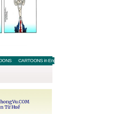
OONS
CARTOONS in English
PhongVu.COM
in Từ Huế