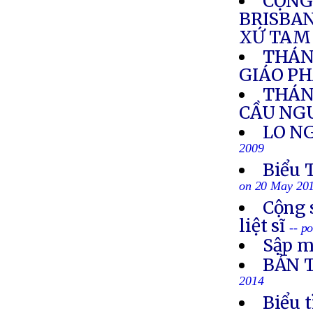
CỘNG
BRISBA
XỨ TAM
THÁN
GIÁO P
THÁN
CẦU NG
LO NG
2009
Biểu 
on 20 May 20
Cộng 
liệt sĩ
-- p
Sập m
BẢN 
2014
Biểu 