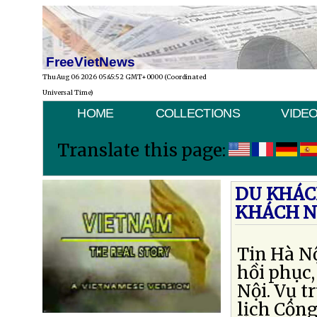
FreeVietNews
Thu Aug 06 2026 05:45:52 GMT+0000 (Coordinated
Universal Time)
HOME
COLLECTIONS
VIDE
Translate this page:
DU KHÁC
KHÁCH N
Tin Hà Nộ
hồi phục,
Nội. Vụ t
lịch Cộng