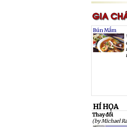
Bún Mắm
HÍ HỌA
Thay đổi
(by Michael R