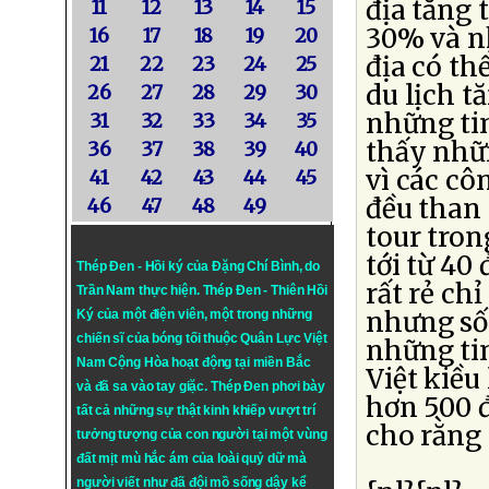
địa tăng 
11
12
13
14
15
30% và n
16
17
18
19
20
địa có th
21
22
23
24
25
du lịch t
26
27
28
29
30
những tin
31
32
33
34
35
thấy nhữ
36
37
38
39
40
vì các cô
41
42
43
44
45
đều than 
46
47
48
49
tour tron
tới từ 40
Thép Đen - Hồi ký của Đặng Chí Bình
, do
rất rẻ ch
Trần Nam thực hiện.
Thép Đen
- Thiên Hồi
nhưng số 
Ký của một điện viên, một trong những
chiến sĩ của bóng tối thuộc Quân Lực Việt
những tin
Nam Cộng Hòa hoạt động tại miền Bắc
Việt kiều 
và đã sa vào tay giặc. Thép Đen phơi bày
hơn 500 đ
tất cả những sự thật kinh khiếp vượt trí
cho rằng
tưởng tượng của con người tại một vùng
đất mịt mù hắc ám của loài quỷ dữ mà
người viết như đã đội mồ sống dậy kể