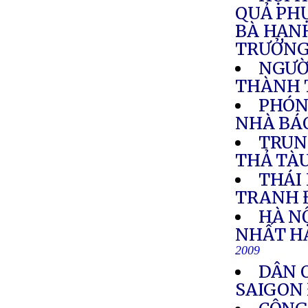
QUẢ PHỤ
BÀ HẠN
TRƯỞN
NGƯỜ
THÀNH 
PHÓN
NHÀ BÁ
TRUN
THẢ TÀ
THÁI
TRANH Đ
HÀ NỘ
NHẤT H
2009
DÂN 
SAIGON 