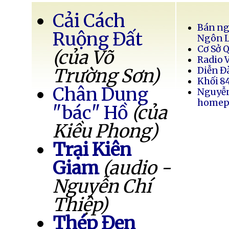
Cải Cách
Bán ng
Ruộng Đất
Ngôn 
Cơ Sở 
(của Võ
Radio 
Trường Sơn)
Diễn Đ
Khối 8
Chân Dung
Nguyễ
homep
"bác" Hồ
(của
Kiều Phong)
Trại Kiên
Giam
(audio -
Nguyễn Chí
Thiệp)
Thép Đen