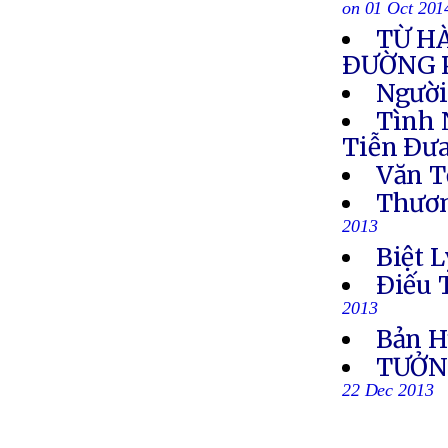
on 01 Oct 201
TỪ H
ÐƯỜNG 
Người
Tình 
Tiễn Ðưa
Văn T
Thươn
2013
Biệt L
Ðiếu 
2013
Bản H
TƯỞN
22 Dec 2013