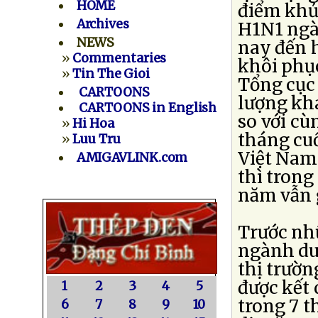
HOME
điểm khủ
Archives
H1N1 ngày
NEWS
nay đến 
»
Commentaries
khôi phục
»
Tin The Gioi
Tổng cục 
CARTOONS
lượng kh
CARTOONS in English
so với cù
»
Hi Hoa
tháng cu
»
Luu Tru
Việt Nam
AMIGAVLINK.com
thì trong
năm vẫn 
Trước nh
ngành du
thị trườn
được kết 
1
2
3
4
5
trong 7 
6
7
8
9
10