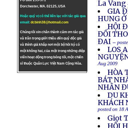
PO Box 255-571
La Vang
Dorchester, MA. 02125, USA
GIA 
Hoặc quý vị có thể liên lạc với tác giả qua
HUNG Ở
email:
dcbinh38@hotmail.com
HỘI 
ĐỐI THO
Chúng tôi xin chân thành cám ơn tác giả
và trân trọng giới thiệu đến quý độc giả
ĐAI
-- post
và thính giả khắp nơi một bộ hồi ký có
LOS A
một không hai, của một trong những điệp
NGUYỆN
viên hoạt động trong bóng tối, một chiến
Aug 2009
sĩ thuộc Quân Lực Việt Nam Cộng Hòa.
HÒA 
BÁT NHÃ
NHÂN Đ
DU K
KHÁCH N
posted on 18 
Giọt 
HỘI H