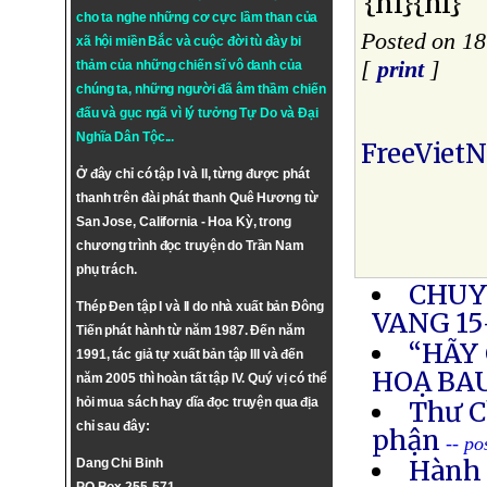
{nl}{nl}
cho ta nghe những cơ cực lầm than của
Posted on 1
xã hội miền Bắc và cuộc đời tù đày bi
[
print
]
thảm của những chiến sĩ vô danh của
chúng ta, những người đã âm thầm chiến
đấu và gục ngã vì lý tưởng
Tự Do
và
Đại
Nghĩa Dân Tộc
...
FreeViet
Ở đây chỉ có tập I và II, từng được phát
thanh trên đài phát thanh Quê Hương từ
San Jose, California - Hoa Kỳ, trong
chương trình đọc truyện do Trần Nam
phụ trách.
CHUY
Thép Đen tập I và II do nhà xuất bản Đông
VANG 15
Tiến phát hành từ năm 1987. Đến năm
“HÃY
1991, tác giả tự xuất bản tập III và đến
HOẠ BA
năm 2005 thì hoàn tất tập IV. Quý vị có thể
hỏi mua sách hay dĩa đọc truyện qua địa
Thư C
chỉ sau đây:
phận
-- p
Hành 
Dang Chi Binh