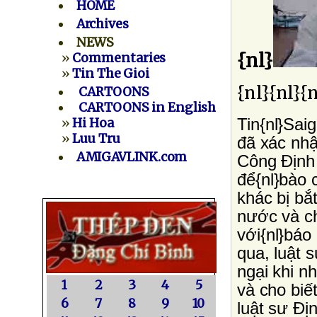
HOME
Archives
NEWS
{nl}
»
Commentaries
»
Tin The Gioi
{nl}{nl}{n
CARTOONS
CARTOONS in English
Tin{nl}Sai
»
Hi Hoa
»
Luu Tru
đã xác nhậ
AMIGAVLINK.com
Công Ðịnh 
để{nl}bào
khác bị bắ
nước và ch
với{nl}báo
qua, luật 
ngại khi n
1
2
3
4
5
và cho biế
6
7
8
9
10
luật sư Ðị