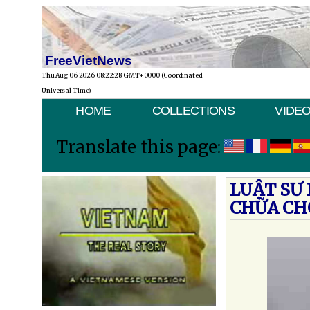
FreeVietNews
Thu Aug 06 2026 08:22:28 GMT+0000 (Coordinated
Universal Time)
HOME
COLLECTIONS
VIDE
Translate this page:
LUẬT SƯ
CHỮA CH