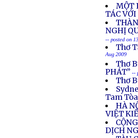
MỘT 
TÁC VỚI
THÀN
NGHỊ Q
-- posted on 
Thơ T
Aug 2009
Thơ 
PHÁT”
--
Thơ B
Sydne
Tam Tò
HÀ N
VIỆT KI
CỘNG
DỊCH N