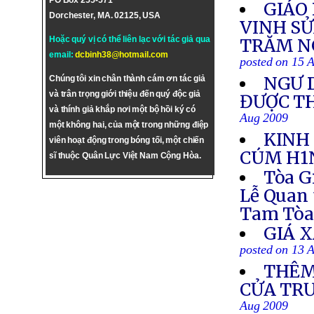
PO Box 255-571
GIÁO
Dorchester, MA. 02125, USA
VINH SỬ
Hoặc quý vị có thể liên lạc với tác giả qua
TRĂM N
email:
dcbinh38@hotmail.com
posted on 15 
NGƯ 
Chúng tôi xin chân thành cám ơn tác giả
và trân trọng giới thiệu đến quý độc giả
ĐƯỢC TH
và thính giả khắp nơi một bộ hồi ký có
Aug 2009
một không hai, của một trong những điệp
KINH
viên hoạt động trong bóng tối, một chiến
CÚM H1
sĩ thuộc Quân Lực Việt Nam Cộng Hòa.
Tòa G
Lễ Quan 
Tam Tò
GIÁ 
posted on 13 
THÊM
CỬA TR
Aug 2009