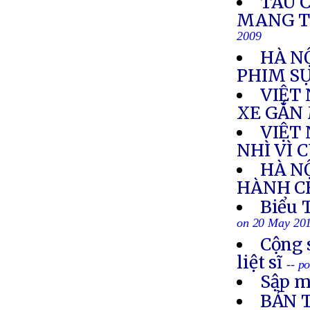
TÀU C
MANG TH
2009
HÀ N
PHIM SỰ
VIỆT
XE GẮN
VIỆT
NHÌ VÌ 
HÀ N
HÀNH CH
Biểu 
on 20 May 20
Cộng 
liệt sĩ
-- p
Sập m
BẢN 