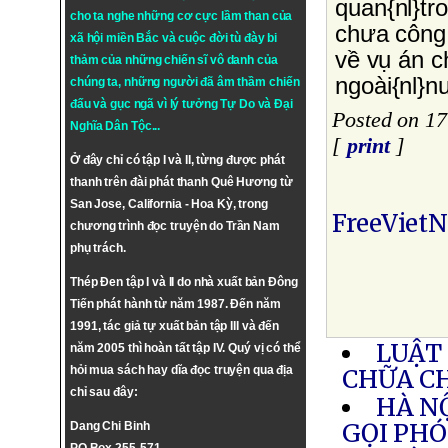
quan{nl}tr
cho ta nghe những cơ cực lầm than của
chưa công 
xã hội miền Bắc và cuộc đời tù đày bi
về vụ án c
thảm của những chiến sĩ vô danh của
ngoài{nl}
chúng ta, những người đã âm thầm chiến
đấu và gục ngã vì lý tưởng
Tự Do
và
Đại
Posted on 1
Nghĩa Dân Tộc
...
[
print
]
Ở đây chỉ có tập I và II, từng được phát
thanh trên đài phát thanh Quê Hương từ
San Jose, California - Hoa Kỳ, trong
FreeViet
chương trình đọc truyện do Trần Nam
phụ trách.
Thép Đen tập I và II do nhà xuất bản Đông
Tiến phát hành từ năm 1987. Đến năm
1991, tác giả tự xuất bản tập III và đến
LUẬT
năm 2005 thì hoàn tất tập IV. Quý vị có thể
hỏi mua sách hay dĩa đọc truyện qua địa
CHỮA C
chỉ sau đây:
HÀ N
GỌI PHÓ
Dang Chi Binh