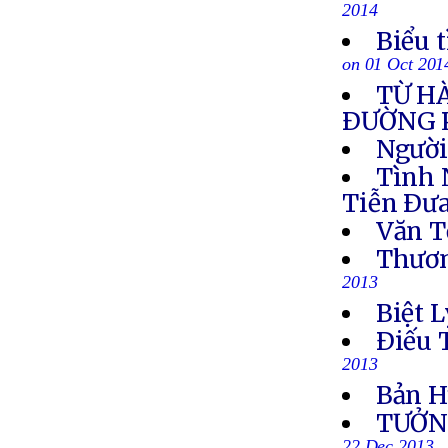
2014
Biểu 
on 01 Oct 201
TỪ H
ÐƯỜNG 
Người
Tình 
Tiễn Ðưa
Văn T
Thươn
2013
Biệt L
Ðiếu 
2013
Bản H
TƯỞN