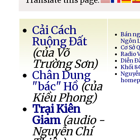
Translate this page:
Cải Cách
Bán ng
Ruộng Đất
Ngôn 
Cơ Sở 
(của Võ
Radio 
Trường Sơn)
Diễn Đ
Khối 8
Chân Dung
Nguyễ
homep
"bác" Hồ
(của
Kiều Phong)
Trại Kiên
Giam
(audio -
Nguyễn Chí