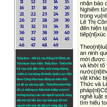
11
12
13
14
15
nhận bào c
16
17
18
19
20
Nghiêm từ
21
22
23
24
25
trong vụ{n
26
27
28
29
30
Lê Thị Cô
31
32
33
34
35
đến hiện t
36
37
38
39
40
tiếp{nl}xúc
41
42
43
44
45
46
47
48
49
Theo{nl}lu
an ninh quố
mới được g
Thép Đen - Hồi ký của Đặng Chí Bình
, do
Trần Nam thực hiện.
Thép Đen
- Thiên Hồi
và khởi tố
Ký của một điện viên, một trong những
nước{nl}th
chiến sĩ của bóng tối thuộc Quân Lực Việt
vật khác b
Nam Cộng Hòa hoạt động tại miền Bắc
Thức và L
và đã sa vào tay giặc. Thép Đen phơi bày
pháp{nl}Cộ
tất cả những sự thật kinh khiếp vượt trí
nghề luật 
tưởng tượng của con người tại một vùng
đất mịt mù hắc ám của loài quỷ dữ mà
tìm hiểu t
người viết như đã đội mồ sống dậy kể