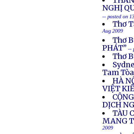
THÀN
NGHỊ Q
-- posted on 
Thơ T
Aug 2009
Thơ 
PHÁT”
--
Thơ B
Sydne
Tam Tò
HÀ N
VIỆT KI
CỘNG
DỊCH N
TÀU C
MANG TH
2009