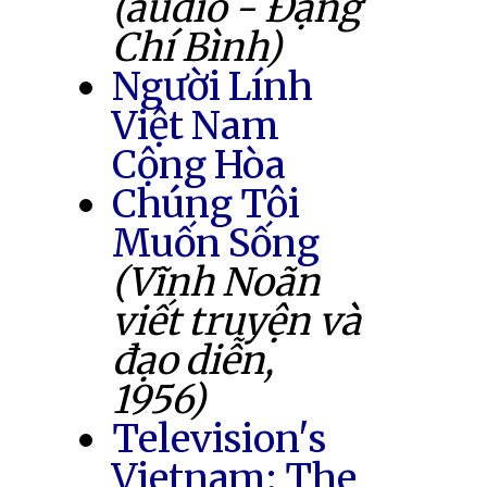
(audio - Đặng
Chí Bình)
Người Lính
Việt Nam
Cộng Hòa
Chúng Tôi
Muốn Sống
(Vĩnh Noãn
viết truyện và
đạo diễn,
1956)
Television's
Vietnam: The