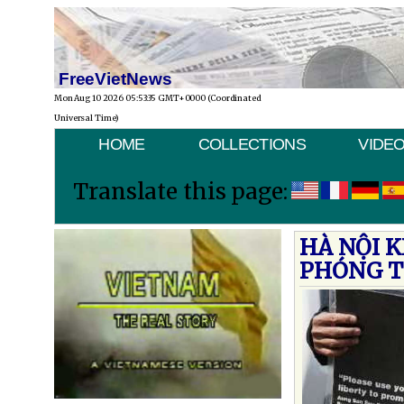
FreeVietNews
Mon Aug 10 2026 05:53:35 GMT+0000 (Coordinated
Universal Time)
HOME
COLLECTIONS
VIDE
Translate this page:
HÀ NỘI 
PHÓNG T