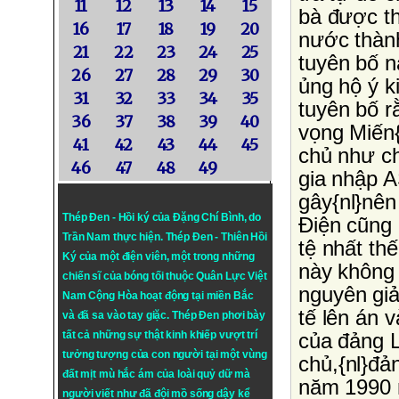
11
12
13
14
15
bà được th
16
17
18
19
20
nước thàn
21
22
23
24
25
tuyên bố n
26
27
28
29
30
ủng hộ ý k
31
32
33
34
35
tuyên bố r
36
37
38
39
40
vọng Miến{n
41
42
43
44
45
chủ như ch
46
47
48
49
gia nhập 
gây{nl}nên
Thép Đen - Hồi ký của Đặng Chí Bình
, do
Ðiện cũng 
Trần Nam thực hiện.
Thép Đen
- Thiên Hồi
tệ nhất th
Ký của một điện viên, một trong những
này không 
chiến sĩ của bóng tối thuộc Quân Lực Việt
nguyên giả
Nam Cộng Hòa hoạt động tại miền Bắc
tế lên án v
và đã sa vào tay giặc. Thép Đen phơi bày
tất cả những sự thật kinh khiếp vượt trí
của đảng 
tưởng tượng của con người tại một vùng
chủ,{nl}đả
đất mịt mù hắc ám của loài quỷ dữ mà
năm 1990 n
người viết như đã đội mồ sống dậy kể