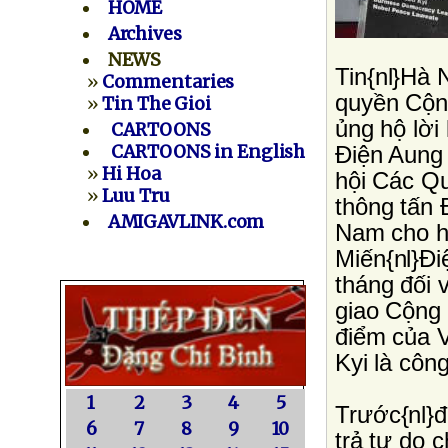
HOME
Archives
NEWS
Tin{nl}Hà 
»
Commentaries
quyền Cộn
»
Tin The Gioi
ủng hộ lời 
CARTOONS
CARTOONS in English
Ðiện Aung
»
Hi Hoa
hội Các Q
»
Luu Tru
thông tấn 
AMIGAVLINK.com
Nam cho ha
Miến{nl}Ðiệ
tháng đối 
giao Cộng 
điểm của V
Kyi là côn
1
2
3
4
5
Trước{nl}đ
6
7
8
9
10
trả tự do 