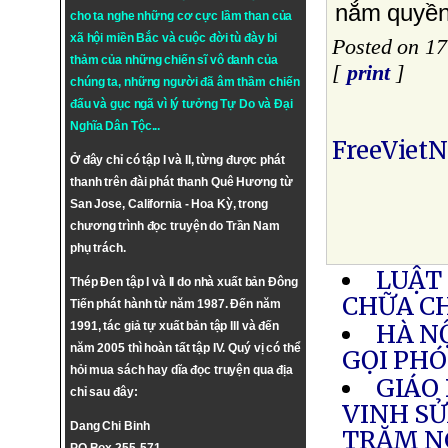
nắm quyề
cho ta nghe những cơ cực lầm than của
xã hội miền Bắc và cuộc đời tù đày bi
Posted on 1
thảm của những chiến sĩ vô danh của
[
print
]
chúng ta, những người đã âm thầm chiến
đấu và gục ngã vì lý tưởng
Tự Do
và
Đại
Nghĩa Dân Tộc
...
FreeViet
Ở đây chỉ có tập I và II, từng được phát
thanh trên đài phát thanh Quê Hương từ
San Jose, California - Hoa Kỳ, trong
chương trình đọc truyện do Trần Nam
phụ trách.
LUẬT
Thép Đen tập I và II do nhà xuất bản Đông
CHỮA C
Tiến phát hành từ năm 1987. Đến năm
1991, tác giả tự xuất bản tập III và đến
HÀ N
năm 2005 thì hoàn tất tập IV. Quý vị có thể
GỌI PHÓ
hỏi mua sách hay dĩa đọc truyện qua địa
GIÁO
chỉ sau đây:
VINH SỬ
Dang Chi Binh
TRĂM N