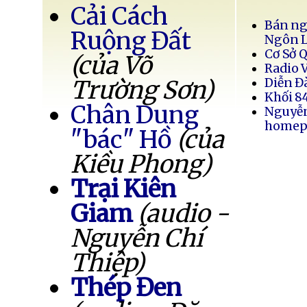
Cải Cách
Bán ng
Ruộng Đất
Ngôn 
Cơ Sở 
(của Võ
Radio 
Trường Sơn)
Diễn Đ
Khối 8
Chân Dung
Nguyễ
homep
"bác" Hồ
(của
Kiều Phong)
Trại Kiên
Giam
(audio -
Nguyễn Chí
Thiệp)
Thép Đen