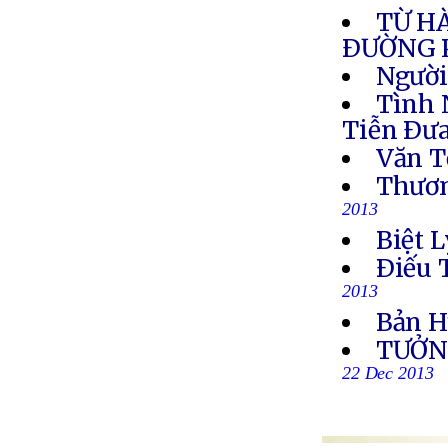
TỪ H
ÐƯỜNG 
Người
Tình 
Tiễn Ðưa
Văn T
Thươn
2013
Biệt L
Ðiếu 
2013
Bản H
TƯỞN
22 Dec 2013