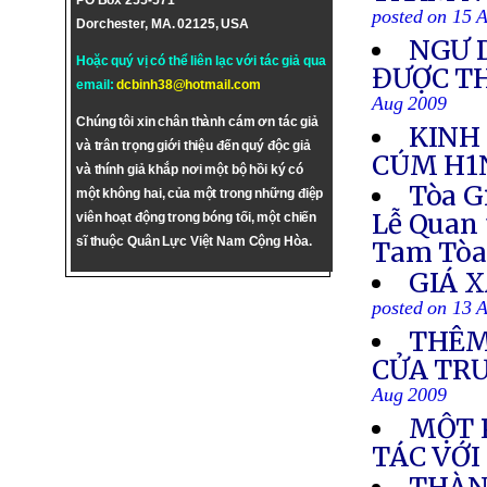
PO Box 255-571
posted on 15 
Dorchester, MA. 02125, USA
NGƯ 
Hoặc quý vị có thể liên lạc với tác giả qua
ĐƯỢC TH
email:
dcbinh38@hotmail.com
Aug 2009
Chúng tôi xin chân thành cám ơn tác giả
KINH
và trân trọng giới thiệu đến quý độc giả
CÚM H1
và thính giả khắp nơi một bộ hồi ký có
Tòa G
một không hai, của một trong những điệp
Lễ Quan 
viên hoạt động trong bóng tối, một chiến
sĩ thuộc Quân Lực Việt Nam Cộng Hòa.
Tam Tò
GIÁ 
posted on 13 
THÊM
CỬA TR
Aug 2009
MỘT 
TÁC VỚI