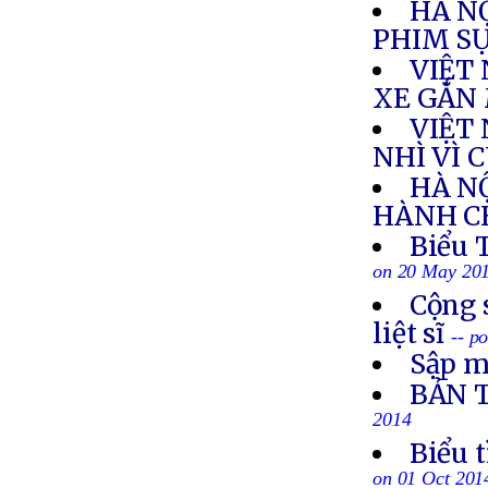
HÀ N
PHIM SỰ
VIỆT
XE GẮN
VIỆT
NHÌ VÌ 
HÀ N
HÀNH CH
Biểu 
on 20 May 20
Cộng 
liệt sĩ
-- p
Sập m
BẢN 
2014
Biểu 
on 01 Oct 201