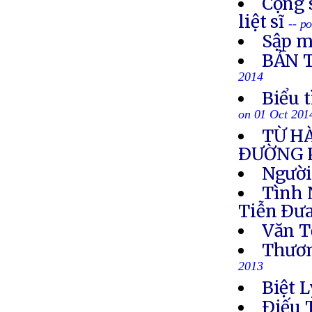
Cộng 
liệt sĩ
-- p
Sập m
BẢN 
2014
Biểu 
on 01 Oct 201
TỪ H
ÐƯỜNG 
Người
Tình 
Tiễn Ðưa
Văn T
Thươn
2013
Biệt L
Ðiếu 