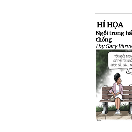
HÍ HỌA
Ngồi trong hầ
thống
(by Gary Varve