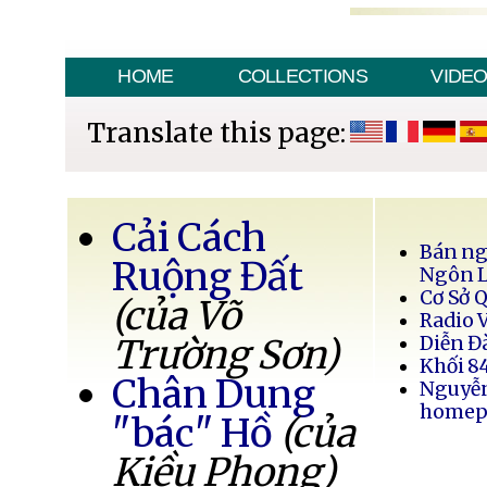
HOME
COLLECTIONS
VIDE
Translate this page:
Cải Cách
Bán ng
Ruộng Đất
Ngôn 
Cơ Sở 
(của Võ
Radio 
Trường Sơn)
Diễn Đ
Khối 8
Chân Dung
Nguyễ
homep
"bác" Hồ
(của
Kiều Phong)