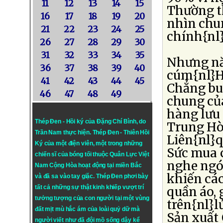
11
12
13
14
15
Thường th
16
17
18
19
20
nhìn chu
21
22
23
24
25
chính{nl
26
27
28
29
30
31
32
33
34
35
Nhưng nă
36
37
38
39
40
cúm{nl}H
41
42
43
44
45
Chẳng bu
46
47
48
49
chung của
hàng lưu
Thép Đen - Hồi ký của Đặng Chí Bình
, do
Trung Hò
Trần Nam thực hiện.
Thép Đen
- Thiên Hồi
Liên{nl}q
Ký của một điện viên, một trong những
Sức mua c
chiến sĩ của bóng tối thuộc Quân Lực Việt
nghe ngó
Nam Cộng Hòa hoạt động tại miền Bắc
khiến các
và đã sa vào tay giặc. Thép Đen phơi bày
tất cả những sự thật kinh khiếp vượt trí
quần áo, 
tưởng tượng của con người tại một vùng
trên{nl}
đất mịt mù hắc ám của loài quỷ dữ mà
Sản xuất 
người viết như đã đội mồ sống dậy kể