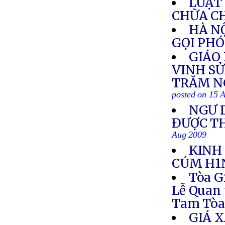
LUẬT
CHỮA C
HÀ N
GỌI PHÓ
GIÁO
VINH SỬ
TRĂM N
posted on 15 
NGƯ 
ĐƯỢC TH
Aug 2009
KINH
CÚM H1
Tòa G
Lễ Quan 
Tam Tò
GIÁ 