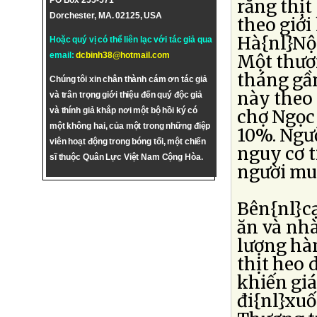
PO Box 255-571
rằng thị
Dorchester, MA. 02125, USA
theo giới
Hà{nl}Nội
Hoặc quý vị có thể liên lạc với tác giả qua
email:
dcbinh38@hotmail.com
Một thươ
tháng gầ
Chúng tôi xin chân thành cám ơn tác giả
này theo 
và trân trọng giới thiệu đến quý độc giả
và thính giả khắp nơi một bộ hồi ký có
chợ Ngọc
một không hai, của một trong những điệp
10%. Ngườ
viên hoạt động trong bóng tối, một chiến
nguy cơ t
sĩ thuộc Quân Lực Việt Nam Cộng Hòa.
người mua
Bên{nl}cạ
ăn và nh
lượng hà
thịt heo 
khiến giá
đi{nl}xuố