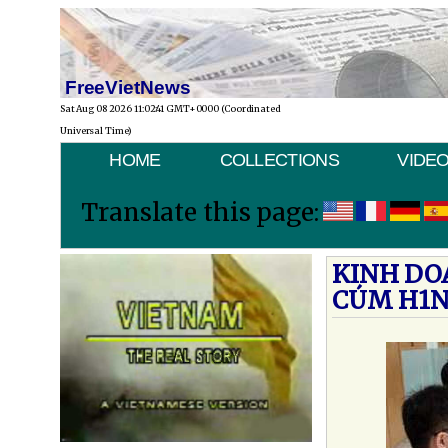
FreeVietNews
Sat Aug 08 2026 11:02:41 GMT+0000 (Coordinated
Universal Time)
HOME
COLLECTIONS
VIDE
Translate this page:
KINH DO
CÚM H1N