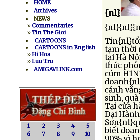
HOME
Archives
{nl}
NEWS
»
Commentaries
{nl}{nl}{n
»
Tin The Gioi
Tin{nl}tổ
CARTOONS
CARTOONS in English
tạm thời 
»
Hi Hoa
tại Hà Nộ
»
Luu Tru
thức phò
AMIGAVLINK.com
cúm H1N1
doanh{nl}
cảnh vắng
sinh, quà
Tại cửa 
Ðại Hành
Sơn{nl}q
1
2
3
4
5
biết doan
6
7
8
9
10
90% vì h