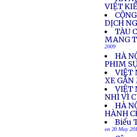
VIỆT KI
CỘNG
DỊCH N
TÀU C
MANG TH
2009
HÀ N
PHIM SỰ
VIỆT
XE GẮN
VIỆT
NHÌ VÌ 
HÀ N
HÀNH CH
Biểu 
on 20 May 20