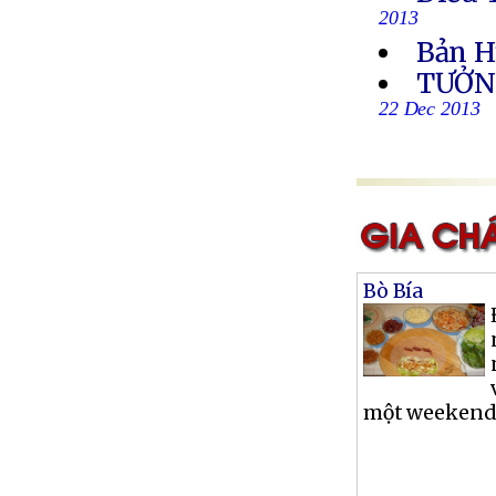
2013
Bản H
TƯỞN
22 Dec 2013
Bò Bía
một weekend, 