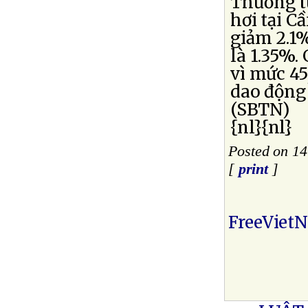
Thương t
hơi tại C
giảm 2.1%
là 1.35%.
vì mức 45
dao động 
(SBTN)
{nl}{nl}
Posted on 1
[
print
]
FreeViet