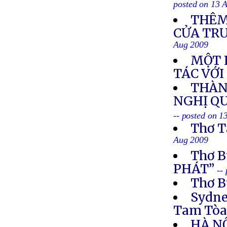
posted on 13 
THÊM
CỬA TR
Aug 2009
MỘT 
TÁC VỚI
THÀN
NGHỊ Q
-- posted on 
Thơ T
Aug 2009
Thơ 
PHÁT”
--
Thơ B
Sydne
Tam Tò
HÀ N