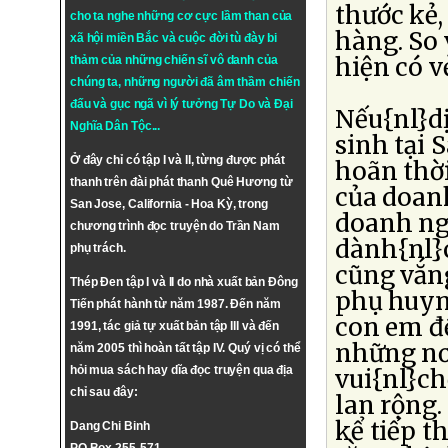
thước kẻ,
cho ta nghe những cơ cực lầm than của
hàng. So
xã hội miền Bắc và cuộc đời tù đày bi
hiện có 
thảm của những chiến sĩ vô danh của
chúng ta, những người đã âm thầm chiến
đấu và gục ngã vì lý tưởng
Tự Do
và
Đại
Nếu{nl}d
Nghĩa Dân Tộc
...
sinh tại 
Ở đây chỉ có tập I và II, từng được phát
hoãn thời
thanh trên đài phát thanh Quê Hương từ
của doan
San Jose, California - Hoa Kỳ, trong
doanh ngh
chương trình đọc truyện do Trần Nam
dành{nl}c
phụ trách.
cũng vắn
Thép Đen tập I và II do nhà xuất bản Đông
phụ huyn
Tiến phát hành từ năm 1987. Đến năm
con em đ
1991, tác giả tự xuất bản tập III và đến
những nơ
năm 2005 thì hoàn tất tập IV. Quý vị có thể
hỏi mua sách hay dĩa đọc truyện qua địa
vui{nl}ch
chỉ sau đây:
lan rộng
kể tiếp t
Dang Chi Binh