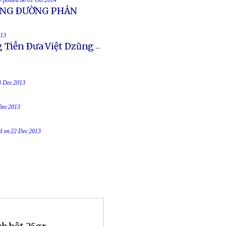
-- posted on 01 Oct 2014
UỐNG ÐƯỜNG PHẢN
013
g Tiễn Ðưa Việt Dzũng
--
23 Dec 2013
 Dec 2013
ed on 22 Dec 2013