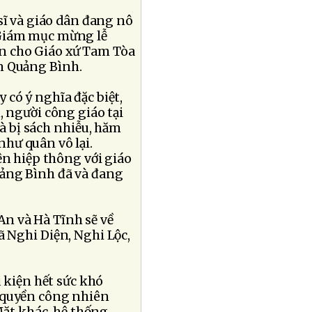
sĩ và giáo dân đang nô
 Giám mục mừng lễ
n cho Giáo xứ Tam Tòa
n Quảng Bình.
có ý nghĩa đặc biệt,
, người công giáo tại
và bị sách nhiễu, hăm
hư quân vô lại.
ện hiệp thông với giáo
ảng Bình đã và đang
 An và Hà Tĩnh sẽ về
 Nghi Diện, Nghi Lộc,
u kiện hết sức khó
 quyền công nhiên