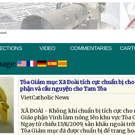
nated
ECTIONS
VIDEO
COMMENTARIES
CART
page:
Tòa Giám mục Xã Ðoài tích cực chuẩn bị cho
phận và cầu nguyện cho Tam Tòa
VietCatholic News
XÃ ÐOÀI - Không khí chuẩn bị tích cực cho 
Giáo phận Vinh làm nóng lên khu vực Tòa 
Ngay từ chiều 13/8/2009, sân khấu ngoài tr
Tòa Giám mục đã được chuẩn bị để trang hoà