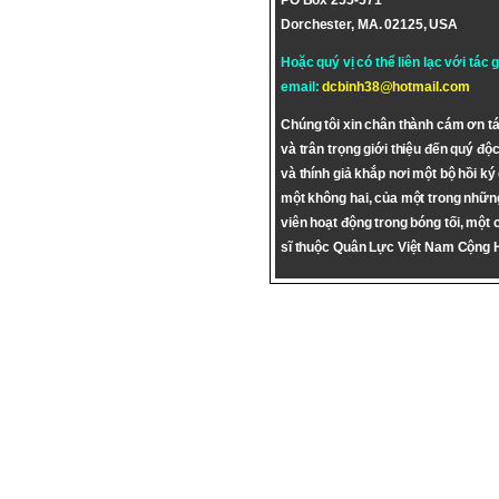
PO Box 255-571
Dorchester, MA. 02125, USA
Hoặc quý vị có thể liên lạc với tác 
email:
dcbinh38@hotmail.com
Chúng tôi xin chân thành cám ơn tá
và trân trọng giới thiệu đến quý độc
và thính giả khắp nơi một bộ hồi ký
một không hai, của một trong nhữn
viên hoạt động trong bóng tối, một 
sĩ thuộc Quân Lực Việt Nam Cộng 