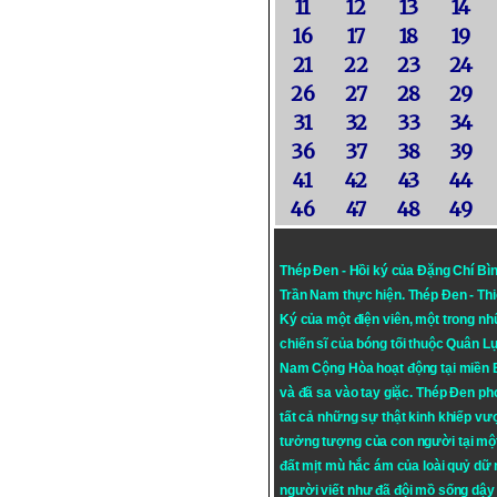
11
12
13
14
16
17
18
19
21
22
23
24
26
27
28
29
31
32
33
34
36
37
38
39
41
42
43
44
46
47
48
49
Thép Đen - Hồi ký của Đặng Chí Bì
Trần Nam thực hiện.
Thép Đen
- Th
Ký của một điện viên, một trong n
chiến sĩ của bóng tối thuộc Quân L
Nam Cộng Hòa hoạt động tại miền
và đã sa vào tay giặc. Thép Đen ph
tất cả những sự thật kinh khiếp vượ
tưởng tượng của con người tại mộ
đất mịt mù hắc ám của loài quỷ dữ
người viết như đã đội mồ sống dậy