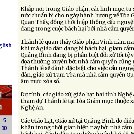
Khắp nơi trong Giáo phận, các linh mục, tu 
nức chuẩn bị cho ngày hành hương về Tòa
Quan Thầy, đồng thời hiệp thông cầu nguyệ
đang trong cuộc bách hại bởi nhà cầm quyề
Thánh lễ quan thầy Giáo phận Vinh năm nay 
lish
khi mà giáo dân đang bị bách hại, giam cầm
Quảng Bình đang bị phân biệt đối xử tồi tệ 
dọa thường xuyên bởi nhà cầm quyền cũng n
Thánh lễ sẽ dành đặc biệt cho việc cầu nguy
dân, giáo xứ Tam Tòa mà nhà cầm quyền Qu
âm mưu xóa sổ.
Dự tính, các giáo xứ, giáo hạt hai tỉnh Nghệ
tham dự Thánh lễ tại Tòa Giám mục thuộc xã
Nghệ An.
5
Các Giáo hạt, Giáo xứ tại Quảng Bình do điề
khăn trong thời gian hiện nay bởi nhà cầm
10