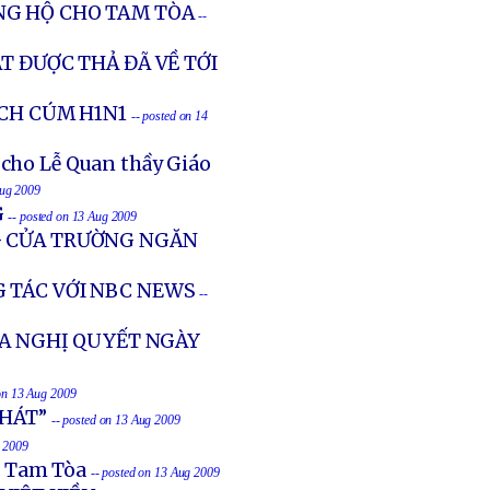
NG HỘ CHO TAM TÒA
--
T ĐƯỢC THẢ ĐÃ VỀ TỚI
ỊCH CÚM H1N1
-- posted on 14
 cho Lễ Quan thầy Giáo
Aug 2009
G
-- posted on 13 Aug 2009
G CỬA TRƯỜNG NGĂN
 TÁC VỚI NBC NEWS
--
A NGHỊ QUYẾT NGÀY
 on 13 Aug 2009
PHÁT”
-- posted on 13 Aug 2009
g 2009
n Tam Tòa
-- posted on 13 Aug 2009