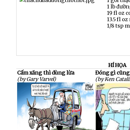
1 gói thạ
1 lb đườn
19 fl oz 
13.5 fl oz
1/8 tsp 
HÍ HỌA
Cấm xăng thì dùng lừa
Đóng gì cũng 
(by Gary Varvel)
(by Ken Catali