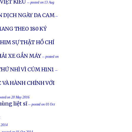
VIỆT KIỀU
-- posted on 13 Aug
N DỊCH NGÀY DA CAM
--
MANG THEO 180 KÝ
HIM SỰ THẬT HỒ CHÍ
THẢI XE GẮN MÁY
-- posted on
HỨ NHÌ VÌ CÚM H1N1
--
C VÀ HÀNH CHÍNH VỚI
osted on 20 May 2016
ùng liệt sĩ
-- posted on 01 Oct
4
t 2014