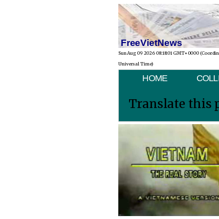
FreeVietNews
Sun Aug 09 2026 08:18:01 GMT+0000 (Coordi
Universal Time)
HOME
COLL
Translate this 