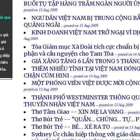
BUỔI TỤ TẬP HÀNG TRĂM NGÀN NGƯỜI Ủ
posted on 15 Aug 2009
NGƯ DÂN VIỆT NAM BỊ TRUNG CỘNG BẮ
giả qua
QUẢNG NGÃI
-- posted on 15 Aug 2009
KINH DOANH VIỆT NAM TRỞ NGẠI VÌ D
c giả
Aug 2009
 giả
Tòa Giám mục Xã Đoài tích cực chuẩn bị
 có
phận và cầu nguyện cho Tam Tòa
-- posted on 14 
g điệp
GIÁ XĂNG TĂNG 6 LẦN TRONG 5 THÁN
chiến
THÊM NHIỀU TỈNH TẠI VIỆT NAM ĐÓN
Hòa.
CHẬN CÚM H1N1
-- posted on 13 Aug 2009
MỘT PHÓNG VIÊN VIỆT ĐƯỢC MỜI CỘNG
posted on 13 Aug 2009
THÀNH PHỐ WESTMINSTER THÔNG QU
THUYỀN NHÂN VIỆT NAM
-- posted on 13 Aug 2009
Thơ Tâm Giao -- XIN MẸ LA VANG
-- posted
Thơ Bút Trẻ -- “QUẦN… CHÚNG… TỰ… 
Thơ Bút Trẻ -- BÉ… XÉ RA TO
-- posted on 13 Au
Sydney Úc châu hiệp thông với giáo dâ