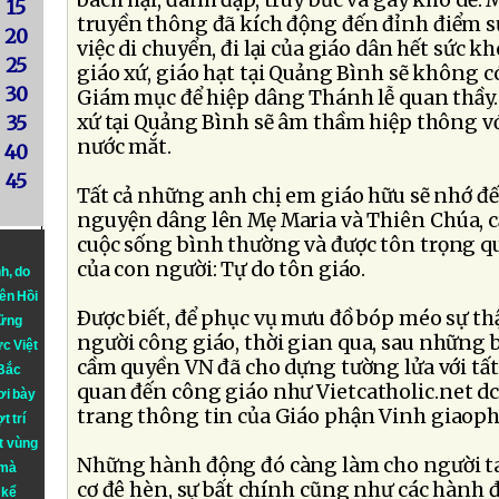
bách hại, đánh đập, truy bức và gây khó dễ.
15
truyền thông đã kích động đến đỉnh điểm sự 
20
việc di chuyển, đi lại của giáo dân hết sức kh
25
giáo xứ, giáo hạt tại Quảng Bình sẽ không c
30
Giám mục để hiệp dâng Thánh lễ quan thầy.
xứ tại Quảng Bình sẽ âm thầm hiệp thông v
35
nước mắt.
40
45
Tất cả những anh chị em giáo hữu sẽ nhớ đế
nguyện dâng lên Mẹ Maria và Thiên Chúa, cầ
cuộc sống bình thường và được tôn trọng qu
của con người: Tự do tôn giáo.
nh
, do
iên Hồi
Ðược biết, để phục vụ mưu đồ bóp méo sự thậ
hững
người công giáo, thời gian qua, sau những 
ực Việt
cầm quyền VN đã cho dựng tường lửa với tất 
 Bắc
quan đến công giáo như Vietcatholic.net dc
ơi bày
trang thông tin của Giáo phận Vinh giaop
t trí
t vùng
Những hành động đó càng làm cho người t
 mà
cơ đê hèn, sự bất chính cũng như các hành 
 kể