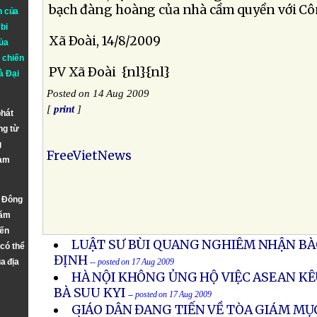
bạch đàng hoàng của nhà cầm quyền với Cô
n của
bi
Xã Ðoài, 14/8/2009
ủa
 chiến
PV Xã Ðoài {nl}{nl}
à
Đại
Posted on 14 Aug 2009
[
print
]
phát
ng từ
g
FreeVietNews
Nam
n Đông
năm
đến
LUẬT SƯ BÙI QUANG NGHIÊM NHẬN BÀ
 có thể
ĐỊNH
a địa
-- posted on 17 Aug 2009
HÀ NỘI KHÔNG ỦNG HỘ VIỆC ASEAN K
BÀ SUU KYI
-- posted on 17 Aug 2009
GIÁO DÂN ĐANG TIẾN VỀ TÒA GIÁM MỤ