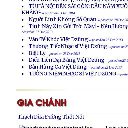
TỪ HÀ NỘI ÐẾN SÀI GÒN: ÐẦU NĂM X
KHÁNG
-- posted on 03 Jan 2014
Người Lính Không Số Quân
-- posted on 28 Dec 2
Tình Này Xin Gởi Trời Mây! - Nén Hươn
posted on 27 Dec 2013
Văn Tế Khóc Việt Dzũng
-- posted on 27 Dec 2013
Thương Tiếc Nhạc sĩ Việt Dzũng
-- posted on 
Biệt Ly
-- posted on 23 Dec 2013
Ðiếu Tiễn Ðại Bàng Việt Dzũng
-- posted on 23
Bản Hùng Ca Việt Dũng
-- posted on 22 Dec 2013
TƯỞNG NIỆM NHẠC SĨ VIỆT DZŨNG
-- post
Thạch Dừa Đường Thốt Nốt