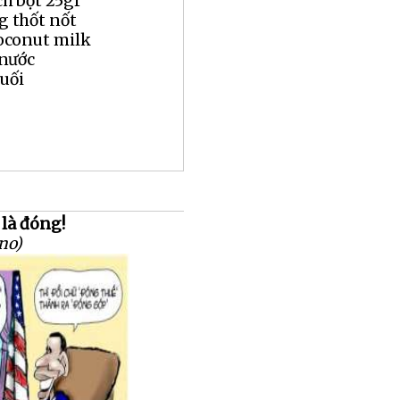
ch bột 25gr
g thốt nốt
coconut milk
 nước
muối
là đóng!
no)