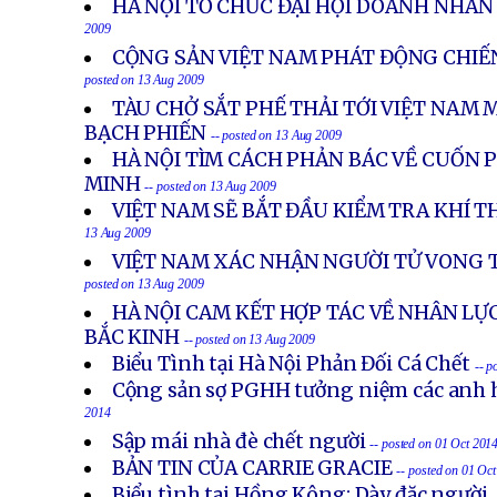
HÀ NỘI TỔ CHỨC ĐẠI HỘI DOANH NHÂN 
2009
CỘNG SẢN VIỆT NAM PHÁT ĐỘNG CHIẾ
posted on 13 Aug 2009
TÀU CHỞ SẮT PHẾ THẢI TỚI VIỆT NAM 
BẠCH PHIẾN
-- posted on 13 Aug 2009
HÀ NỘI TÌM CÁCH PHẢN BÁC VỀ CUỐN P
MINH
-- posted on 13 Aug 2009
VIỆT NAM SẼ BẮT ĐẦU KIỂM TRA KHÍ 
13 Aug 2009
VIỆT NAM XÁC NHẬN NGƯỜI TỬ VONG T
posted on 13 Aug 2009
HÀ NỘI CAM KẾT HỢP TÁC VỀ NHÂN LỰ
BẮC KINH
-- posted on 13 Aug 2009
Biểu Tình tại Hà Nội Phản Đối Cá Chết
-- p
Cộng sản sợ PGHH tưởng niệm các anh h
2014
Sập mái nhà đè chết người
-- posted on 01 Oct 201
BẢN TIN CỦA CARRIE GRACIE
-- posted on 01 Oc
Biểu tình tại Hồng Kông: Dày đặc người