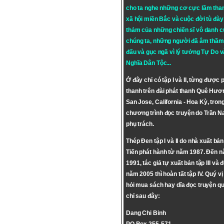
cho ta nghe những cơ cực lầm tha
xã hội miền Bắc và cuộc đời tù đày 
thảm của những chiến sĩ vô danh c
chúng ta, những người đã âm thầm
đấu và gục ngã vì lý tưởng
Tự Do
v
Nghĩa Dân Tộc
...
Ở đây chỉ có tập I và II, từng được 
thanh trên đài phát thanh Quê Hươ
San Jose, California - Hoa Kỳ, tron
chương trình đọc truyện do Trần 
phụ trách.
Thép Đen tập I và II do nhà xuất bả
Tiến phát hành từ năm 1987. Đến 
1991, tác giả tự xuất bản tập III và 
năm 2005 thì hoàn tất tập IV. Quý vị
hỏi mua sách hay dĩa đọc truyện qu
chỉ sau đây:
Dang Chi Binh