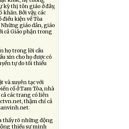
 Mặt khác, hệ thống
kỳ thị tôn giáo ở đây,
ó khăn. Bởi vậy, các
ó điều kiện về Tòa
 Những giáo dân, giáo
ới cả Giáo phận trong
n họ trong lời cầu
u xin cho họ được có
yền tự do tối thiểu
t và xuyên tạc với
biến cố ở Tam Tòa, nhà
cả các trang có liên
ctvn.net, thậm chí cả
hanvinh.net.
a thấy rõ những động
động thiếu sự minh