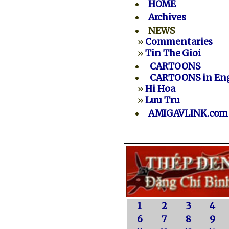
HOME
Archives
NEWS
»
Commentaries
»
Tin The Gioi
CARTOONS
CARTOONS in Eng
»
Hi Hoa
»
Luu Tru
AMIGAVLINK.com
1
2
3
4
6
7
8
9