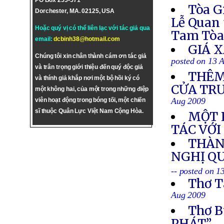
PO Box 255-571
Tòa G
Dorchester, MA. 02125, USA
Lễ Quan 
Hoặc quý vị có thể liên lạc với tác giả qua
Tam Tò
email:
dcbinh38@hotmail.com
GIÁ 
Chúng tôi xin chân thành cám ơn tác giả
posted on 13 
và trân trọng giới thiệu đến quý độc giả
THÊM
và thính giả khắp nơi một bộ hồi ký có
CỬA TR
một không hai, của một trong những điệp
Aug 2009
viên hoạt động trong bóng tối, một chiến
sĩ thuộc Quân Lực Việt Nam Cộng Hòa.
MỘT 
TÁC VỚI
THÀN
NGHỊ Q
-- posted on 
Thơ T
Aug 2009
Thơ 
PHÁT”