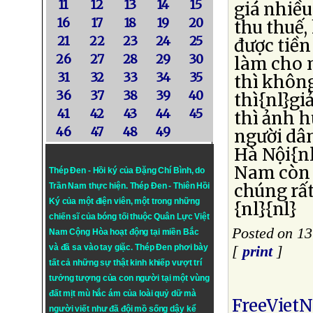
11
12
13
14
15
giá nhiều
16
17
18
19
20
thu thuế,
21
22
23
24
25
được tiề
26
27
28
29
30
làm cho n
31
32
33
34
35
thì không
36
37
38
39
40
thì{nl}gi
41
42
43
44
45
thì ảnh h
46
47
48
49
người dân
Hà Nội{nl
Nam còn 
Thép Đen - Hồi ký của Đặng Chí Bình
, do
chúng rấ
Trần Nam thực hiện.
Thép Đen
- Thiên Hồi
Ký của một điện viên, một trong những
{nl}{nl}
chiến sĩ của bóng tối thuộc Quân Lực Việt
Posted on 1
Nam Cộng Hòa hoạt động tại miền Bắc
và đã sa vào tay giặc. Thép Đen phơi bày
[
print
]
tất cả những sự thật kinh khiếp vượt trí
tưởng tượng của con người tại một vùng
đất mịt mù hắc ám của loài quỷ dữ mà
FreeViet
người viết như đã đội mồ sống dậy kể