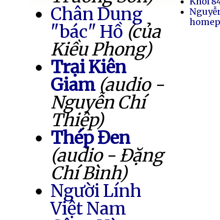
Khối 8
Chân Dung
Nguyễ
homep
"bác" Hồ
(của
Kiều Phong)
Trại Kiên
Giam
(audio -
Nguyễn Chí
Thiệp)
Thép Đen
(audio - Đặng
Chí Bình)
Người Lính
Việt Nam