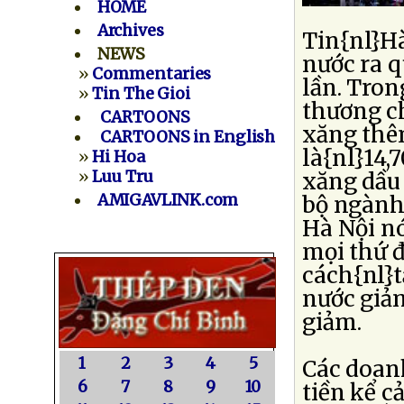
HOME
Archives
Tin{nl}Hà
NEWS
nước ra q
»
Commentaries
lần. Tron
»
Tin The Gioi
thương c
CARTOONS
xăng thêm
CARTOONS in English
là{nl}14,
»
Hi Hoa
»
Luu Tru
xăng dầu
AMIGAVLINK.com
bộ ngành 
Hà Nội nó
mọi thứ đ
cách{nl}t
nước giả
giảm.
1
2
3
4
5
Các doan
6
7
8
9
10
tiền kể c