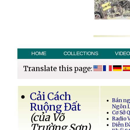
HOME
COLLECTIONS
VIDE
Translate this page:
Cải Cách
Bán ng
Ruộng Đất
Ngôn 
Cơ Sở 
(của Võ
Radio 
Trường Sơn)
Diễn Đ