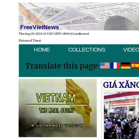
FreeVietNews
Thu Aug 06 2026 15:53:17 GMT+0000 (Coordinated
Universal Time)
HOME
COLLECTIONS
VIDE
Translate this page:
GIÁ XĂN