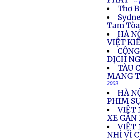
--
Thơ B
Sydne
Tam Tò
HÀ N
VIỆT KI
CỘNG
DỊCH N
TÀU C
MANG TH
2009
HÀ N
PHIM SỰ
VIỆT
XE GẮN
VIỆT
NHÌ VÌ 