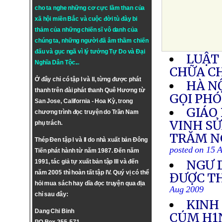
cho ta nghe những cơ cực lầm than của
xã hội miền Bắc và cuộc đời tù đày bi
thảm của những chiến sĩ vô danh của
chúng ta, những người đã âm thầm chiến
đấu và gục ngã vì lý tưởng
Tự Do
và
Đại
LUẬT
Nghĩa Dân Tộc
...
CHỮA C
Ở đây chỉ có tập I và II, từng được phát
HÀ N
thanh trên đài phát thanh Quê Hương từ
GỌI PHÓ
San Jose, California - Hoa Kỳ, trong
GIÁO
chương trình đọc truyện do Trần Nam
VINH SỬ
phụ trách.
TRĂM N
Thép Đen tập I và II do nhà xuất bản Đông
posted on 15 
Tiến phát hành từ năm 1987. Đến năm
NGƯ 
1991, tác giả tự xuất bản tập III và đến
năm 2005 thì hoàn tất tập IV. Quý vị có thể
ĐƯỢC TH
hỏi mua sách hay dĩa đọc truyện qua địa
Aug 2009
chỉ sau đây:
KINH
Dang Chi Binh
CÚM H1