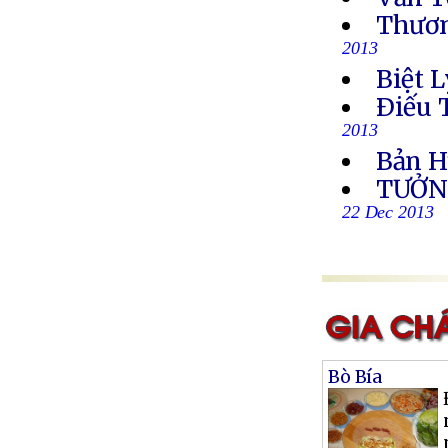
Thươn
2013
Biệt L
Ðiếu 
2013
Bản H
TƯỞN
22 Dec 2013
Bò Bía