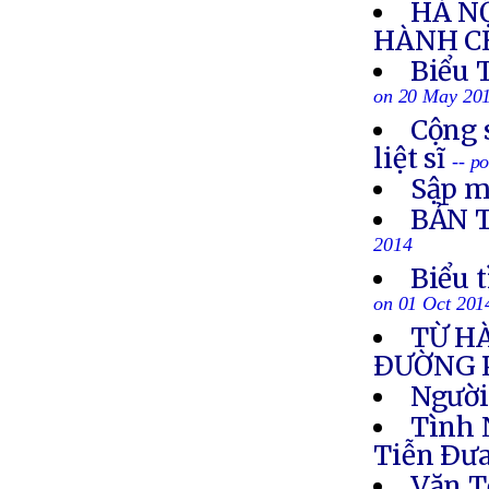
HÀ N
HÀNH CH
Biểu 
on 20 May 20
Cộng 
liệt sĩ
-- p
Sập m
BẢN 
2014
Biểu 
on 01 Oct 201
TỪ H
ÐƯỜNG 
Người
Tình 
Tiễn Ðưa
Văn T