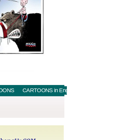
OONS
CARTOONS in English