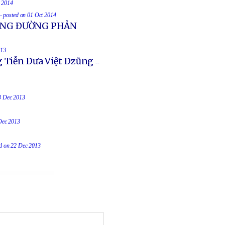
t 2014
-- posted on 01 Oct 2014
UỐNG ÐƯỜNG PHẢN
013
g Tiễn Ðưa Việt Dzũng
--
23 Dec 2013
 Dec 2013
ed on 22 Dec 2013