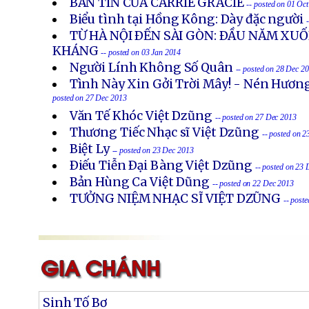
BẢN TIN CỦA CARRIE GRACIE
-- posted on 01 Oc
Biểu tình tại Hồng Kông: Dày đặc người
TỪ HÀ NỘI ÐẾN SÀI GÒN: ÐẦU NĂM X
KHÁNG
-- posted on 03 Jan 2014
Người Lính Không Số Quân
-- posted on 28 Dec 2
Tình Này Xin Gởi Trời Mây! - Nén Hươn
posted on 27 Dec 2013
Văn Tế Khóc Việt Dzũng
-- posted on 27 Dec 2013
Thương Tiếc Nhạc sĩ Việt Dzũng
-- posted on 
Biệt Ly
-- posted on 23 Dec 2013
Ðiếu Tiễn Ðại Bàng Việt Dzũng
-- posted on 23
Bản Hùng Ca Việt Dũng
-- posted on 22 Dec 2013
TƯỞNG NIỆM NHẠC SĨ VIỆT DZŨNG
-- post
Sinh Tố Bơ