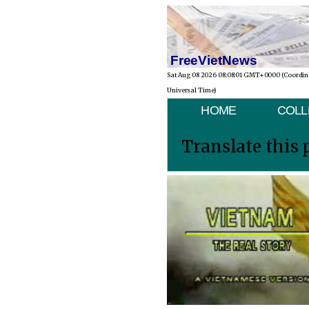
FreeVietNews
Sat Aug 08 2026 08:08:01 GMT+0000 (Coordi
Universal Time)
HOME
COLL
Translate this 