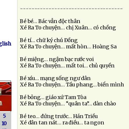
------------------------------------
Bé bé… Bác vẫn độc thân
Xé Ra To chuyện… chị Xuân… có chồng
Bé tí… chữ ký chú Ðồng
lish
Xé Ra To chuyện… mất hòn… Hoàng Sa
Bé miệng… ngậm bạc rước voi
Xé Ra To chuyện… mất toi… chủ quyền
Bé xíu… mạng sống ngư dân
Xé Ra To chuyện… Tầu phang… biển mình
Bé bỏng… giáo xứ Tam Tòa
Xé Ra To chuyện… “quân ta”… dàn chào
5
Bé teo… đứng trước… Hán Triều
Xé dân tan nát… ra điều… ta ngon
10