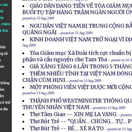
n của
GIÁO DÂN ĐANG TIẾN VỀ TÒA GIÁM MỤ
bi
BUỔI TỤ TẬP HÀNG TRĂM NGÀN NGƯỜI Ủ
ủa
posted on 15 Aug 2009
 chiến
NGƯ DÂN VIỆT NAM BỊ TRUNG CỘNG BẮ
à
Đại
QUẢNG NGÃI
-- posted on 15 Aug 2009
KINH DOANH VIỆT NAM TRỞ NGẠI VÌ D
Aug 2009
phát
Tòa Giám mục Xã Đoài tích cực chuẩn bị
ng từ
phận và cầu nguyện cho Tam Tòa
g
-- posted on 14 
GIÁ XĂNG TĂNG 6 LẦN TRONG 5 THÁN
Nam
THÊM NHIỀU TỈNH TẠI VIỆT NAM ĐÓN
CHẬN CÚM H1N1
-- posted on 13 Aug 2009
n Đông
MỘT PHÓNG VIÊN VIỆT ĐƯỢC MỜI CỘNG
năm
posted on 13 Aug 2009
đến
THÀNH PHỐ WESTMINSTER THÔNG QU
 có thể
THUYỀN NHÂN VIỆT NAM
-- posted on 13 Aug 2009
a địa
Thơ Tâm Giao -- XIN MẸ LA VANG
-- posted
Thơ Bút Trẻ -- “QUẦN… CHÚNG… TỰ… 
Thơ Bút Trẻ -- BÉ… XÉ RA TO
-- posted on 13 Au