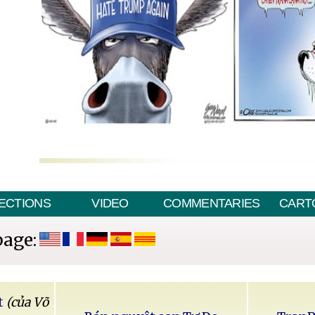
ECTIONS
VIDEO
COMMENTARIES
CART
page:
t
(của Võ