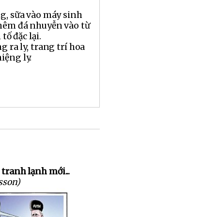
ng, sữa vào máy sinh
thêm đá nhuyễn vào từ
tố đặc lại.
g ra ly, trang trí hoa
iệng ly.
 tranh lạnh mới...
sson)