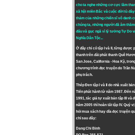
cho ta nghe những cơ cực lầm tha
xã hội miền Bắc và cuộc đời tù đày 
thảm của những chiến sĩ vô danh c
chúng ta, những người đã âm thầm
đấu và gục ngã vì lý tưởng
Tự Do
v
Nghĩa Dân Tộc
...
Ở đây chỉ có tập I và II, từng được 
thanh trên đài phát thanh Quê Hươ
San Jose, California - Hoa Kỳ, tron
chương trình đọc truyện do Trần 
phụ trách.
Thép Đen tập I và II do nhà xuất bả
Tiến phát hành từ năm 1987. Đến 
1991, tác giả tự xuất bản tập III và 
năm 2005 thì hoàn tất tập IV. Quý vị
hỏi mua sách hay dĩa đọc truyện qu
chỉ sau đây:
Dang Chi Binh