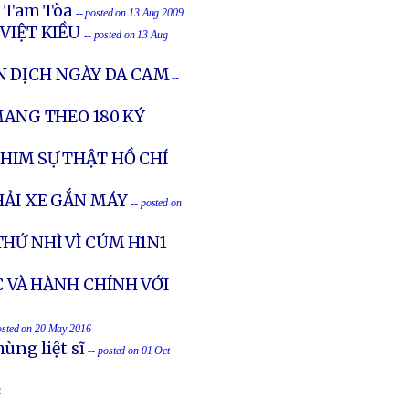
n Tam Tòa
-- posted on 13 Aug 2009
VIỆT KIỀU
-- posted on 13 Aug
N DỊCH NGÀY DA CAM
--
MANG THEO 180 KÝ
HIM SỰ THẬT HỒ CHÍ
THẢI XE GẮN MÁY
-- posted on
HỨ NHÌ VÌ CÚM H1N1
--
C VÀ HÀNH CHÍNH VỚI
osted on 20 May 2016
ùng liệt sĩ
-- posted on 01 Oct
4