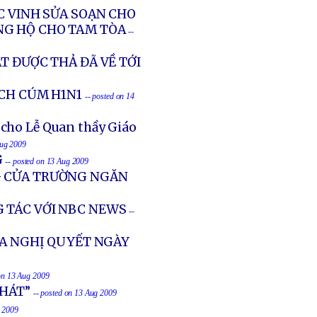
C VINH SỬA SOẠN CHO
NG HỘ CHO TAM TÒA
--
T ĐƯỢC THẢ ĐÃ VỀ TỚI
ỊCH CÚM H1N1
-- posted on 14
 cho Lễ Quan thầy Giáo
Aug 2009
G
-- posted on 13 Aug 2009
G CỬA TRƯỜNG NGĂN
 TÁC VỚI NBC NEWS
--
A NGHỊ QUYẾT NGÀY
 on 13 Aug 2009
PHÁT”
-- posted on 13 Aug 2009
g 2009