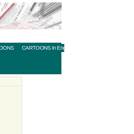
OONS
CARTOONS in English