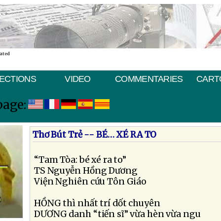
nated
ECTIONS
VIDEO
COMMENTARIES
CART
page:
Thơ Bút Trẻ -- BÉ… XÉ RA TO
“Tam Tòa: bé xé ra to”
TS Nguyễn Hồng Dương
Viện Nghiên cứu Tôn Giáo
HỒNG thì nhất trí dốt chuyên
DƯƠNG danh “tiến sĩ” vừa hèn vừa ngu