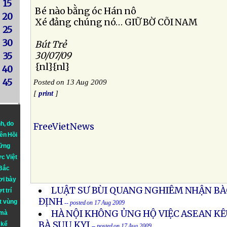
15
Bé nào bằng óc Hán nô
20
Xé đảng chúng nó… GIỮ BỜ CÕI NAM
25
30
Bút Trẻ
30/07/09
35
{nl}{nl}
40
45
Posted on 13 Aug 2009
[
print
]
nh
, do
FreeVietNews
iên Hồi
hững
ực Việt
 Bắc
ơi bày
LUẬT SƯ BÙI QUANG NGHIÊM NHẬN BÀ
t trí
ĐỊNH
t vùng
-- posted on 17 Aug 2009
HÀ NỘI KHÔNG ỦNG HỘ VIỆC ASEAN K
 mà
BÀ SUU KYI
 kể
-- posted on 17 Aug 2009