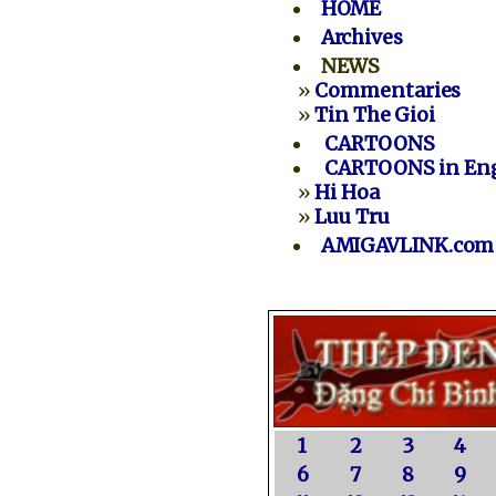
HOME
Archives
NEWS
»
Commentaries
»
Tin The Gioi
CARTOONS
CARTOONS in Eng
»
Hi Hoa
»
Luu Tru
AMIGAVLINK.com
1
2
3
4
6
7
8
9