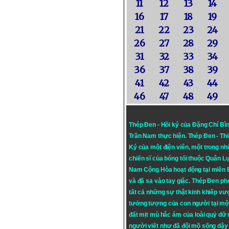
11
12
13
14
16
17
18
19
21
22
23
24
26
27
28
29
31
32
33
34
36
37
38
39
41
42
43
44
46
47
48
49
Thép Đen - Hồi ký của Đặng Chí Bì
Trần Nam thực hiện.
Thép Đen
- Th
Ký của một điện viên, một trong n
chiến sĩ của bóng tối thuộc Quân L
Nam Cộng Hòa hoạt động tại miền
và đã sa vào tay giặc. Thép Đen ph
tất cả những sự thật kinh khiếp vượ
tưởng tượng của con người tại mộ
đất mịt mù hắc ám của loài quỷ dữ
người viết như đã đội mồ sống dậy