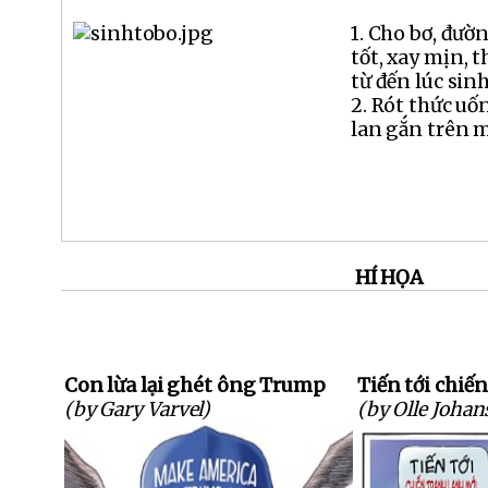
1. Cho bơ, đườ
tốt, xay mịn, 
từ đến lúc sinh 
2. Rót thức uốn
lan gắn trên m
HÍ HỌA
Con lừa lại ghét ông Trump
Tiến tới chiến
(by Gary Varvel)
(by Olle Johan