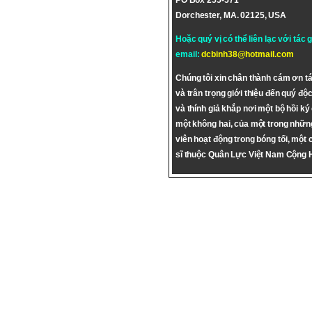
PO Box 255-571
Dorchester, MA. 02125, USA
Hoặc quý vị có thể liên lạc với tác 
email:
dcbinh38@hotmail.com
Chúng tôi xin chân thành cám ơn tá
và trân trọng giới thiệu đến quý độc
và thính giả khắp nơi một bộ hồi ký
một không hai, của một trong nhữn
viên hoạt động trong bóng tối, một 
sĩ thuộc Quân Lực Việt Nam Cộng 