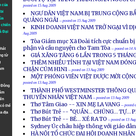
n của
posted on 15 Aug 2009
bi
NGƯ DÂN VIỆT NAM BỊ TRUNG CỘNG BẮ
ủa
QUẢNG NGÃI
-- posted on 15 Aug 2009
 chiến
KINH DOANH VIỆT NAM TRỞ NGẠI VÌ D
à
Đại
Aug 2009
Tòa Giám mục Xã Đoài tích cực chuẩn bị
phận và cầu nguyện cho Tam Tòa
phát
-- posted on 14 
GIÁ XĂNG TĂNG 6 LẦN TRONG 5 THÁN
ng từ
THÊM NHIỀU TỈNH TẠI VIỆT NAM ĐÓN
g
CHẬN CÚM H1N1
Nam
-- posted on 13 Aug 2009
MỘT PHÓNG VIÊN VIỆT ĐƯỢC MỜI CỘNG
posted on 13 Aug 2009
n Đông
THÀNH PHỐ WESTMINSTER THÔNG QU
năm
THUYỀN NHÂN VIỆT NAM
-- posted on 13 Aug 2009
đến
Thơ Tâm Giao -- XIN MẸ LA VANG
-- posted
 có thể
Thơ Bút Trẻ -- “QUẦN… CHÚNG… TỰ… 
a địa
Thơ Bút Trẻ -- BÉ… XÉ RA TO
-- posted on 13 Au
Sydney Úc châu hiệp thông với giáo dâ
HÀ NỘI TỔ CHỨC ĐẠI HỘI DOANH NHÂN 