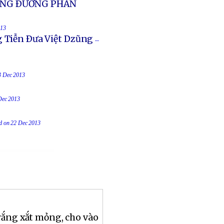
UỐNG ÐƯỜNG PHẢN
013
g Tiễn Ðưa Việt Dzũng
--
23 Dec 2013
 Dec 2013
ed on 22 Dec 2013
rắng xắt mỏng, cho vào