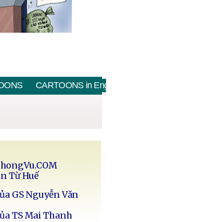
OONS
CARTOONS in English
PhongVu.COM
in Từ Huế
của GS Nguyễn Văn
của TS Mai Thanh