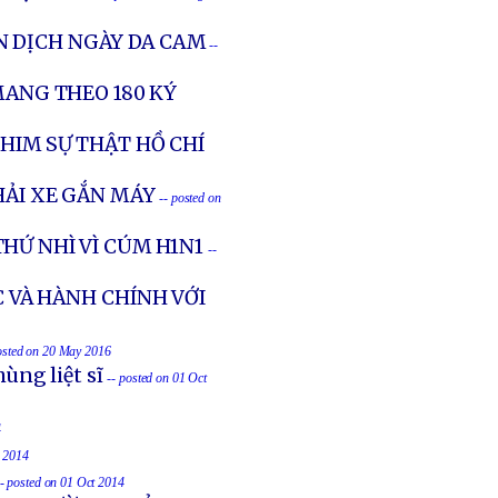
N DỊCH NGÀY DA CAM
--
MANG THEO 180 KÝ
HIM SỰ THẬT HỒ CHÍ
THẢI XE GẮN MÁY
-- posted on
HỨ NHÌ VÌ CÚM H1N1
--
C VÀ HÀNH CHÍNH VỚI
osted on 20 May 2016
ùng liệt sĩ
-- posted on 01 Oct
4
t 2014
-- posted on 01 Oct 2014