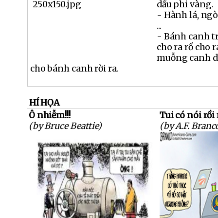
dầu phi vàng.
- Hành lá, ngò
...
- Bánh canh tr
cho ra rổ cho 
muỗng canh dầ
cho bánh canh rời ra.
HÍ HỌA
Ô nhiễm!!!
Tui có nói rồi 
(by Bruce Beattie)
(by A.F. Branc