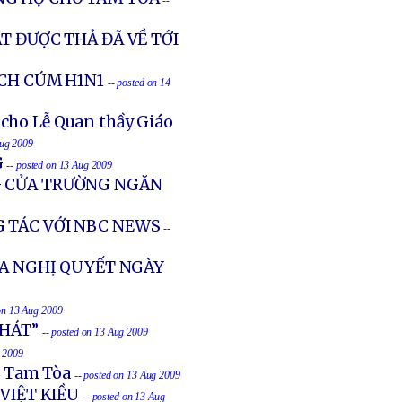
--
T ĐƯỢC THẢ ĐÃ VỀ TỚI
ỊCH CÚM H1N1
-- posted on 14
 cho Lễ Quan thầy Giáo
Aug 2009
G
-- posted on 13 Aug 2009
G CỬA TRƯỜNG NGĂN
 TÁC VỚI NBC NEWS
--
A NGHỊ QUYẾT NGÀY
 on 13 Aug 2009
PHÁT”
-- posted on 13 Aug 2009
g 2009
n Tam Tòa
-- posted on 13 Aug 2009
VIỆT KIỀU
-- posted on 13 Aug