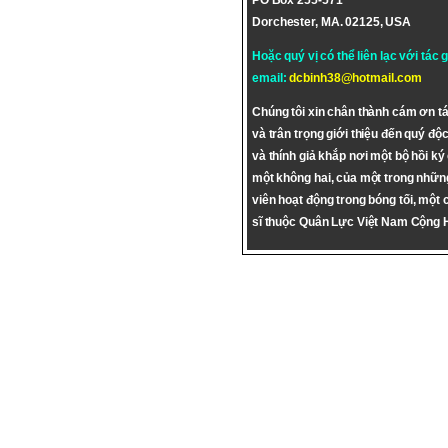
PO Box 255-571
Dorchester, MA. 02125, USA
Hoặc quý vị có thể liên lạc với tác 
email:
dcbinh38@hotmail.com
Chúng tôi xin chân thành cám ơn tá
và trân trọng giới thiệu đến quý độc
và thính giả khắp nơi một bộ hồi ký
một không hai, của một trong nhữn
viên hoạt động trong bóng tối, một 
sĩ thuộc Quân Lực Việt Nam Cộng 