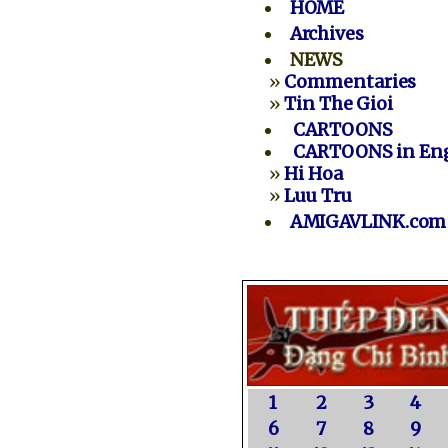
HOME
Archives
NEWS
»
Commentaries
»
Tin The Gioi
CARTOONS
CARTOONS in Eng
»
Hi Hoa
»
Luu Tru
AMIGAVLINK.com
1
2
3
4
6
7
8
9