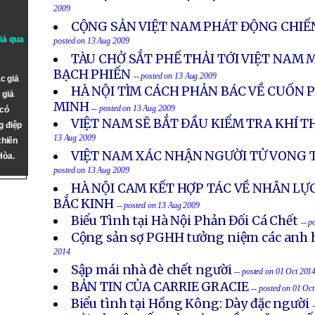
2009
CỘNG SẢN VIỆT NAM PHÁT ĐỘNG CHIẾ
giả qua
posted on 13 Aug 2009
TÀU CHỞ SẮT PHẾ THẢI TỚI VIỆT NAM 
BẠCH PHIẾN
-- posted on 13 Aug 2009
c giả
HÀ NỘI TÌM CÁCH PHẢN BÁC VỀ CUỐN P
 giả
MINH
-- posted on 13 Aug 2009
 có
VIỆT NAM SẼ BẮT ĐẦU KIỂM TRA KHÍ 
g điệp
13 Aug 2009
chiến
VIỆT NAM XÁC NHẬN NGƯỜI TỬ VONG T
Hòa.
posted on 13 Aug 2009
HÀ NỘI CAM KẾT HỢP TÁC VỀ NHÂN LỰ
BẮC KINH
-- posted on 13 Aug 2009
Biểu Tình tại Hà Nội Phản Đối Cá Chết
-- p
Cộng sản sợ PGHH tưởng niệm các anh h
2014
Sập mái nhà đè chết người
-- posted on 01 Oct 201
BẢN TIN CỦA CARRIE GRACIE
-- posted on 01 Oc
Biểu tình tại Hồng Kông: Dày đặc người