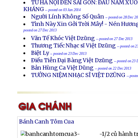
TỪ HÀ NỘI ÐẾN SÀI GÒN: ÐẦU NĂM X
KHÁNG
-- posted on 03 Jan 2014
Người Lính Không Số Quân
-- posted on 28 Dec 2
Tình Này Xin Gởi Trời Mây! - Nén Hươn
posted on 27 Dec 2013
Văn Tế Khóc Việt Dzũng
-- posted on 27 Dec 2013
Thương Tiếc Nhạc sĩ Việt Dzũng
-- posted on 
Biệt Ly
-- posted on 23 Dec 2013
Ðiếu Tiễn Ðại Bàng Việt Dzũng
-- posted on 23
Bản Hùng Ca Việt Dũng
-- posted on 22 Dec 2013
TƯỞNG NIỆM NHẠC SĨ VIỆT DZŨNG
-- post
Bánh Canh Tôm Cua
-1/2 củ hành t