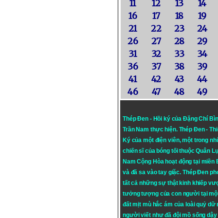
11
12
13
14
16
17
18
19
21
22
23
24
26
27
28
29
31
32
33
34
36
37
38
39
41
42
43
44
46
47
48
49
Thép Đen - Hồi ký của Đặng Chí Bì
Trần Nam thực hiện.
Thép Đen
- Th
Ký của một điện viên, một trong n
chiến sĩ của bóng tối thuộc Quân L
Nam Cộng Hòa hoạt động tại miền
và đã sa vào tay giặc. Thép Đen ph
tất cả những sự thật kinh khiếp vượ
tưởng tượng của con người tại mộ
đất mịt mù hắc ám của loài quỷ dữ
người viết như đã đội mồ sống dậy