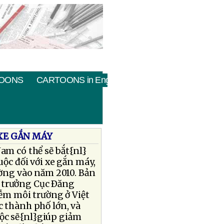
OONS
CARTOONS in English
 XE GẮN MÁY
am có thể sẽ bắt{nl}
uộc đối với xe gắn máy,
ờng vào năm 2010. Bản
c trưởng Cục Ðăng
ễm môi trường ở Việt
c thành phố lớn, và
uộc sẽ{nl}giúp giảm