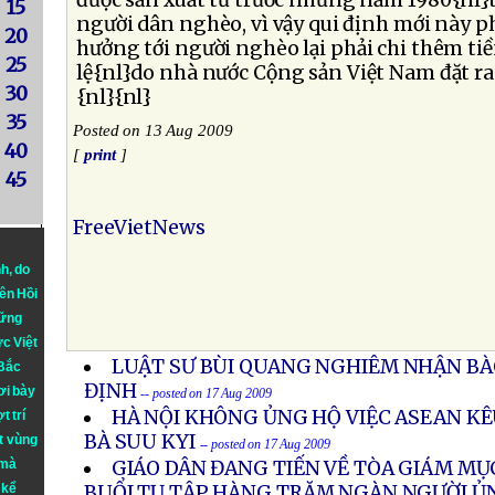
được sản xuất từ trước những năm 1980{nl
15
người dân nghèo, vì vậy qui định mới này p
20
hưởng tới người nghèo lại phải chi thêm ti
25
lệ{nl}do nhà nước Cộng sản Việt Nam đặt r
30
{nl}{nl}
35
Posted on 13 Aug 2009
40
[
print
]
45
FreeVietNews
nh
, do
iên Hồi
hững
ực Việt
LUẬT SƯ BÙI QUANG NGHIÊM NHẬN BÀ
 Bắc
ĐỊNH
ơi bày
-- posted on 17 Aug 2009
HÀ NỘI KHÔNG ỦNG HỘ VIỆC ASEAN K
t trí
BÀ SUU KYI
t vùng
-- posted on 17 Aug 2009
 mà
GIÁO DÂN ĐANG TIẾN VỀ TÒA GIÁM MỤ
 kể
BUỔI TỤ TẬP HÀNG TRĂM NGÀN NGƯỜI Ủ