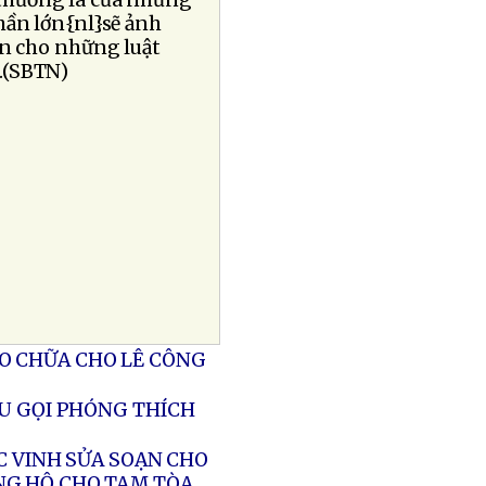
}thường là của những
hần lớn{nl}sẽ ảnh
ền cho những luật
a.(SBTN)
O CHỮA CHO LÊ CÔNG
ÊU GỌI PHÓNG THÍCH
C VINH SỬA SOẠN CHO
NG HỘ CHO TAM TÒA