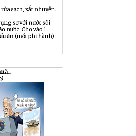
 rửa sạch, xắt nhuyễn.
ụng sơ với nước sôi,
ráo nước. Cho vào 1
u ăn (mới phi hành)
mà...
o)