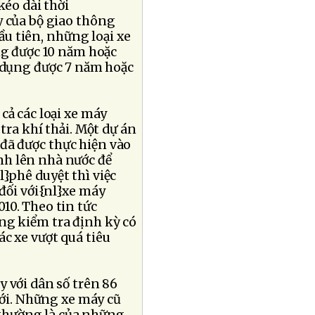
kéo dài thời
y của bộ giao thông
ầu tiên, những loại xe
ng được 10 năm hoặc
ử dụng được 7 năm hoặc
cả các loại xe máy
tra khí thải. Một dự án
đã được thực hiện vào
nh lên nhà nước để
l}phê duyệt thì việc
 đối với{nl}xe máy
10. Theo tin tức
ông kiểm tra định kỳ có
ác xe vượt quá tiêu
.
 với dân số trên 86
giới. Những xe máy cũ