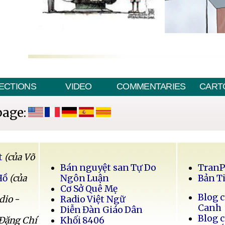
ECTIONS
VIDEO
COMMENTARIES
CART
page:
t
(của Võ
Bán nguyệt san Tự Do
Tran
Hồ
(của
Ngôn Luận
Bản T
Cơ Sở Quê Mẹ
Blog 
dio -
Radio Việt Ngữ
Canh
Diễn Đàn Giáo Dân
Blog 
 Đặng Chí
Khối 8406