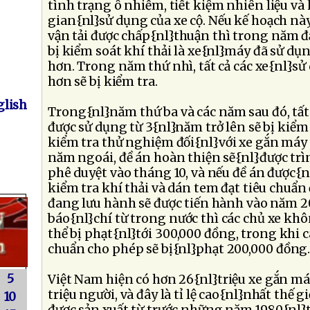
tình trạng ô nhiễm, tiết kiệm nhiên liệu và 
gian{nl}sử dụng của xe cộ. Nếu kế hoạch nà
vận tải được chấp{nl}thuận thì trong năm đ
bị kiểm soát khí thải là xe{nl}máy đã sử dụ
hơn. Trong năm thứ nhì, tất cả các xe{nl}s
hơn sẽ bị kiểm tra.
lish
Trong{nl}năm thứ ba và các năm sau đó, tất 
được sử dụng từ 3{nl}năm trở lên sẽ bị kiểm 
kiểm tra thử nghiệm đối{nl}với xe gắn máy 
năm ngoái, đề án hoàn thiện sẽ{nl}được trì
phê duyệt vào tháng 10, và nếu đề án được{n
kiểm tra khí thải và dán tem đạt tiêu chuẩn
đang lưu hành sẽ được tiến hành vào năm 20
báo{nl}chí từ trong nước thì các chủ xe kh
thể bị phạt{nl}tới 300,000 đồng, trong khi c
chuẩn cho phép sẽ bị{nl}phạt 200,000 đồng
5
Việt Nam hiện có hơn 26{nl}triệu xe gắn máy
triệu người, và đây là tỉ lệ cao{nl}nhất thế 
10