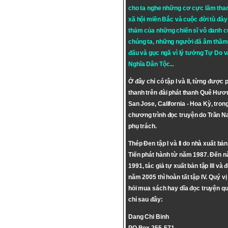
cho ta nghe những cơ cực lầm tha
xã hội miền Bắc và cuộc đời tù đày 
thảm của những chiến sĩ vô danh c
chúng ta, những người đã âm thầm
đấu và gục ngã vì lý tưởng
Tự Do
v
Nghĩa Dân Tộc
...
Ở đây chỉ có tập I và II, từng được 
thanh trên đài phát thanh Quê Hươ
San Jose, California - Hoa Kỳ, tron
chương trình đọc truyện do Trần 
phụ trách.
Thép Đen tập I và II do nhà xuất bả
Tiến phát hành từ năm 1987. Đến 
1991, tác giả tự xuất bản tập III và 
năm 2005 thì hoàn tất tập IV. Quý vị
hỏi mua sách hay dĩa đọc truyện qu
chỉ sau đây:
Dang Chi Binh