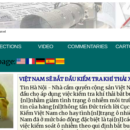
nated
ECTIONS
VIDEO
COMMENTARIES
CART
page:
VIỆT NAM SẼ BẮT ÐẦU KIỂM TRA KHÍ THẢI
Tin Hà Nội - Nhà cầm quyền cộng sản Việt N
đầu cho áp dụng việc kiểm tra khí thải bắt b
{nl}nhằm giảm tình trạng ô nhiễm môi trư
tin của hãng{nl}thông tấn Ðức trích lời Cụ
Kiểm Việt Nam cho hay tình{nl}trạng ô nhi
Nam đã ở mức báo động đặc biệt là tại{nl}cá
việc kiểm soát ô nhiễm theo qui định bắt b