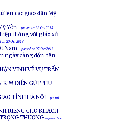
ử lén các giáo dân Mỹ
Mỹ Yên
-- posted on 22 Oct 2013
hiệp thông với giáo xứ
ed on 20 Oct 2013
iệt Nam
-- posted on 07 Oct 2013
ản ngày càng dồn dân
HẬN VINH VỀ VỤ TRẤN
 KIM ĐIỀN GỬI THƯ
IÁO TỈNH HÀ NỘI
-- posted
NH RIÊNG CHO KHÁCH
G TRỌNG THƯƠNG
-- posted on