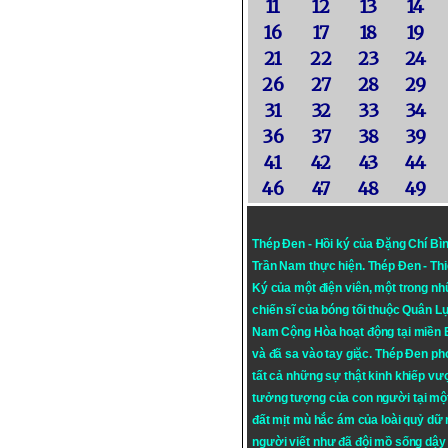
11
12
13
14
16
17
18
19
21
22
23
24
26
27
28
29
31
32
33
34
36
37
38
39
41
42
43
44
46
47
48
49
Thép Đen - Hồi ký của Đặng Chí Bì
Trần Nam thực hiện.
Thép Đen
- Th
Ký của một điện viên, một trong n
chiến sĩ của bóng tối thuộc Quân L
Nam Cộng Hòa hoạt động tại miền
và đã sa vào tay giặc. Thép Đen ph
tất cả những sự thật kinh khiếp vượ
tưởng tượng của con người tại mộ
đất mịt mù hắc ám của loài quỷ dữ
người viết như đã đội mồ sống dậy