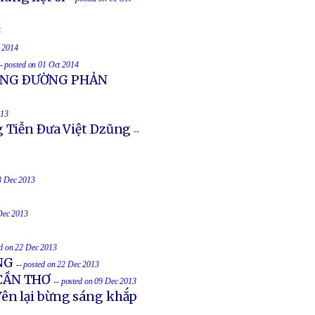
4
t 2014
-- posted on 01 Oct 2014
UỐNG ÐƯỜNG PHẢN
013
g Tiễn Ðưa Việt Dzũng
--
23 Dec 2013
 Dec 2013
ed on 22 Dec 2013
NG
-- posted on 22 Dec 2013
 CẦN THƠ
-- posted on 09 Dec 2013
ên lại bừng sáng khắp