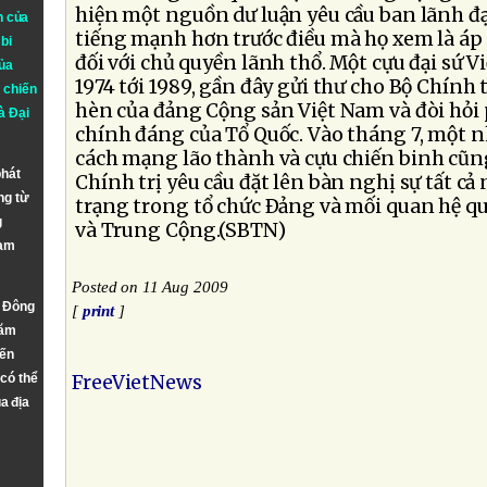
hiện một nguồn dư luận yêu cầu ban lãnh đạ
n của
tiếng mạnh hơn trước điều mà họ xem là áp
bi
đối với chủ quyền lãnh thổ. Một cựu đại sứ V
ủa
1974 tới 1989, gần đây gửi thư cho Bộ Chính t
 chiến
hèn của đảng Cộng sản Việt Nam và đòi hỏi p
à
Đại
chính đáng của Tổ Quốc. Vào tháng 7, một
cách mạng lão thành và cựu chiến binh cũn
phát
Chính trị yêu cầu đặt lên bàn nghị sự tất cả
ng từ
trạng trong tổ chức Ðảng và mối quan hệ quố
g
và Trung Cộng.(SBTN)
Nam
Posted on 11 Aug 2009
n Đông
[
print
]
năm
đến
 có thể
FreeVietNews
a địa