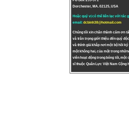
PO Box 255-571
Dorchester, MA. 02125, USA
Hoặc quý vị có thể liên lạc với tác 
email:
dcbinh38@hotmail.com
Chúng tôi xin chân thành cám ơn tá
và trân trọng giới thiệu đến quý độc
và thính giả khắp nơi một bộ hồi ký
một không hai, của một trong nhữn
viên hoạt động trong bóng tối, một 
sĩ thuộc Quân Lực Việt Nam Cộng 