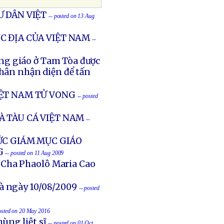
 DÂN VIỆT
-- posted on 13 Aug
C ĐỊA CỦA VIỆT NAM
--
ng giáo ở Tam Tòa được
nhân nhận diện để tấn
ỆT NAM TỬ VONG
-- posted
 TÀU CÁ VIỆT NAM
--
ỨC GIÁM MỤC GIÁO
G
-- posted on 11 Aug 2009
 Cha Phaolô Maria Cao
à ngày 10/08/2009
-- posted
osted on 20 May 2016
ùng liệt sĩ
-- posted on 01 Oct