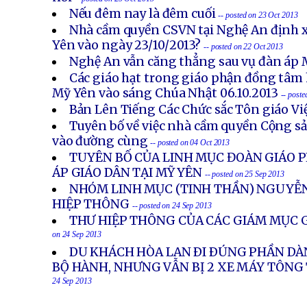
Nếu đêm nay là đêm cuối
-- posted on 23 Oct 2013
Nhà cầm quyền CSVN tại Nghệ An định x
Yên vào ngày 23/10/2013?
-- posted on 22 Oct 2013
Nghệ An vẫn căng thẳng sau vụ đàn áp 
Các giáo hạt trong giáo phận đồng tâm 
Mỹ Yên vào sáng Chúa Nhật 06.10.2013
-- post
Bản Lên Tiếng Các Chức sắc Tôn giáo V
Tuyên bố về việc nhà cầm quyền Cộng s
vào đường cùng
-- posted on 04 Oct 2013
TUYÊN BỐ CỦA LINH MỤC ĐOÀN GIÁO P
ÁP GIÁO DÂN TẠI MỸ YÊN
-- posted on 25 Sep 2013
NHÓM LINH MỤC (TINH THẦN) NGUYỄN
HIỆP THÔNG
-- posted on 24 Sep 2013
THƯ HIỆP THÔNG CỦA CÁC GIÁM MỤC G
on 24 Sep 2013
DU KHÁCH HÒA LAN ÐI ÐÚNG PHẦN DÀ
BỘ HÀNH, NHƯNG VẪN BỊ 2 XE MÁY TÔN
24 Sep 2013