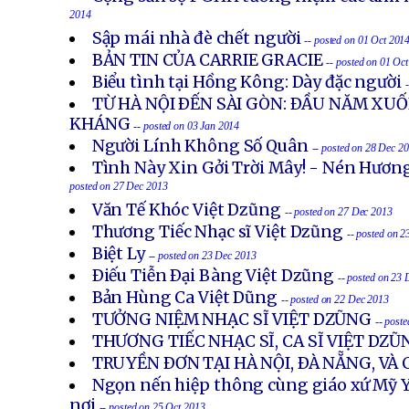
2014
Sập mái nhà đè chết người
-- posted on 01 Oct 201
BẢN TIN CỦA CARRIE GRACIE
-- posted on 01 Oc
Biểu tình tại Hồng Kông: Dày đặc người
TỪ HÀ NỘI ÐẾN SÀI GÒN: ÐẦU NĂM X
KHÁNG
-- posted on 03 Jan 2014
Người Lính Không Số Quân
-- posted on 28 Dec 2
Tình Này Xin Gởi Trời Mây! - Nén Hươn
posted on 27 Dec 2013
Văn Tế Khóc Việt Dzũng
-- posted on 27 Dec 2013
Thương Tiếc Nhạc sĩ Việt Dzũng
-- posted on 
Biệt Ly
-- posted on 23 Dec 2013
Ðiếu Tiễn Ðại Bàng Việt Dzũng
-- posted on 23
Bản Hùng Ca Việt Dũng
-- posted on 22 Dec 2013
TƯỞNG NIỆM NHẠC SĨ VIỆT DZŨNG
-- post
THƯƠNG TIẾC NHẠC SĨ, CA SĨ VIỆT DZŨ
TRUYỀN ÐƠN TẠI HÀ NỘI, ÐÀ NẴNG, VÀ
Ngọn nến hiệp thông cùng giáo xứ Mỹ Y
nơi
-- posted on 25 Oct 2013