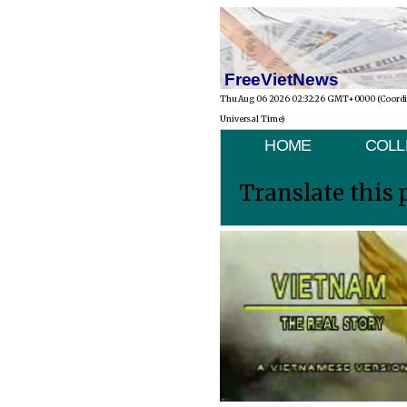
FreeVietNews
Thu Aug 06 2026 02:32:26 GMT+0000 (Coord
Universal Time)
HOME
COLL
Translate this 