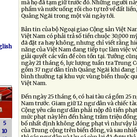
mà họ đã tạm giữ trước đó. Những người nà
phẩm và nước uống rồi cho tự trở về đất liền,
Quảng Ngãi trong một vài ngày tới.
Bản tin của bộ Ngoại giao Cộng sản Việt Na
Việt Nam có phải trả số tiền chuộc 30,000
đã đặt ra hay không, nhưng chỉ viết rằng hi
lish
năng của Việt Nam đang tiếp tục làm việc v
giải quyết các vấn đề còn tồn tại. Tưởng cũng
ngày 21 tháng 6, lực lượng tuần tra Trung C
gồm 37 ngư dân tỉnh Quảng Ngãi khi đang
bình thường tại khu vực vùng biển thuộc q
Việt Nam.
Ðến ngày 25 tháng 6, có hai tàu cá gồm 25 n
Nam trước. Giam giữ 12 ngư dân và chiếc tàu
Cộng yêu cầu ngư dân phải nộp đủ tiền phạt
mức phạt này lên đến hàng trăm triệu đồng
5
bố nhất định không đóng phạt vì như vậy l
của Trung cộng trên biển đông, và sau nhiều
10