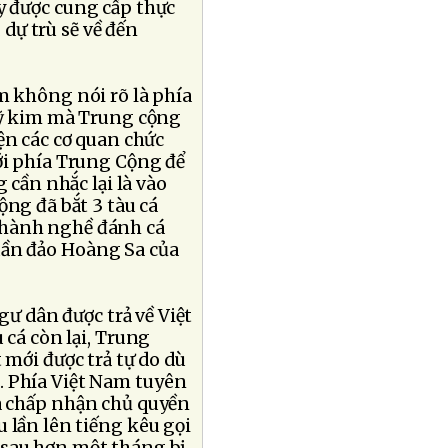
y được cung cấp thực
 dự trù sẽ về đến
m không nói rõ là phía
 mỹ kim mà Trung cộng
ện các cơ quan chức
ới phía Trung Cộng để
 cần nhắc lại là vào
ộng đã bắt 3 tàu cá
 hành nghề đánh cá
uần đảo Hoàng Sa của
gư dân được trả về Việt
 cá còn lại, Trung
 mới được trả tự do dù
. Phía Việt Nam tuyên
à chấp nhận chủ quyền
 lần lên tiếng kêu gọi