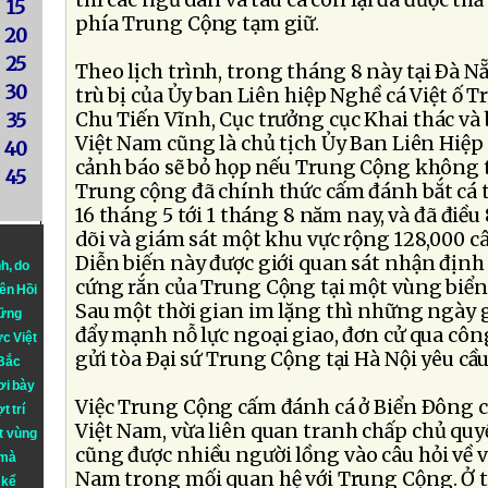
thì các ngư dân và tàu cá còn lại đã được th
15
phía Trung Cộng tạm giữ.
20
25
Theo lịch trình, trong tháng 8 này tại Ðà N
30
trù bị của Ủy ban Liên hiệp Nghề cá Việt ố 
Chu Tiến Vĩnh, Cục trưởng cục Khai thác và
35
Việt Nam cũng là chủ tịch Ủy Ban Liên Hiệp 
40
cảnh báo sẽ bỏ họp nếu Trung Cộng không 
45
Trung cộng đã chính thức cấm đánh bắt cá t
16 tháng 5 tới 1 tháng 8 năm nay, và đã điều 
dõi và giám sát một khu vực rộng 128,000 câ
Diễn biến này được giới quan sát nhận định
nh
, do
cứng rắn của Trung Cộng tại một vùng biển
iên Hồi
Sau một thời gian im lặng thì những ngày 
hững
đẩy mạnh nỗ lực ngoại giao, đơn cử qua cô
ực Việt
gửi tòa Ðại sứ Trung Cộng tại Hà Nội yêu cầ
 Bắc
ơi bày
Việc Trung Cộng cấm đánh cá ở Biển Ðông 
t trí
Việt Nam, vừa liên quan tranh chấp chủ qu
t vùng
cũng được nhiều người lồng vào câu hỏi về vị
 mà
Nam trong mối quan hệ với Trung Cộng. Ở 
 kể