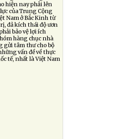
o hiện nay phải lên
 lực của Trung Cộng
iệt Nam ở Bắc Kinh từ
rị, đả kích thái độ ươn
hải bảo vệ lợi ích
 nhóm hàng chục nhà
g gửi tâm thư cho bộ
 những vấn đề về thực
c tế, nhất là Việt Nam