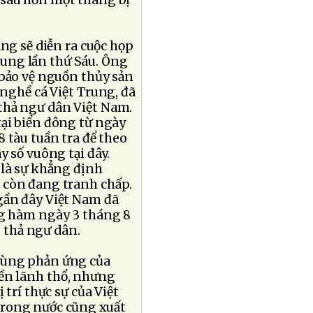
ả sau hơn một tháng bị
ẵng sẽ diễn ra cuộc họp
Trung lần thứ Sáu. Ông
 bảo vệ nguồn thủy sản
nghề cá Việt Trung, đã
thả ngư dân Việt Nam.
ại biển đông từ ngày
8 tàu tuần tra để theo
y số vuông tại đây.
 là sự khẳng định
 còn đang tranh chấp.
gần đây Việt Nam đã
ng hàm ngày 3 tháng 8
u thả ngư dân.
cùng phản ứng của
yền lãnh thổ, nhưng
 trí thực sự của Việt
trong nước cũng xuất