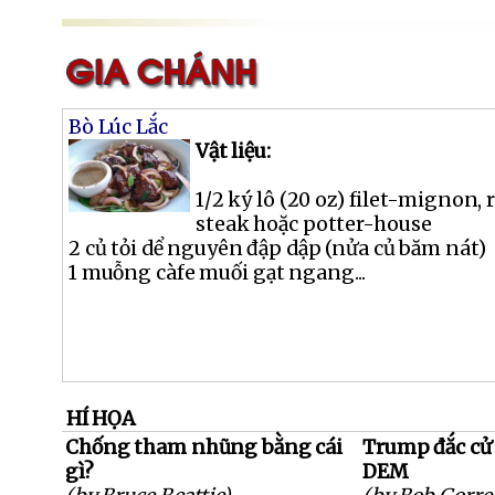
Bò Lúc Lắc
Vật liệu:
1/2 ký lô (20 oz) filet-mignon, 
steak hoặc potter-house
2 củ tỏi dể nguyên đập dập (nửa củ băm nát)
1 muỗng càfe muối gạt ngang...
HÍ HỌA
Chống tham nhũng bằng cái
Trump đắc cử l
gì?
DEM