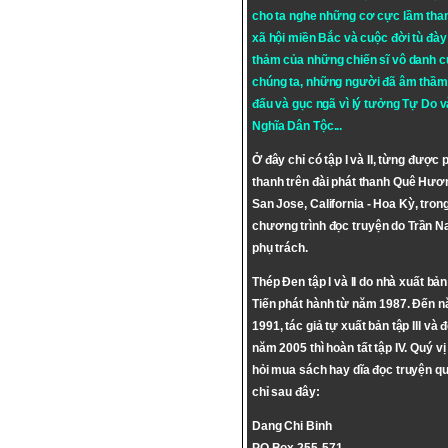
cho ta nghe những cơ cực lầm tha
xã hội miền Bắc và cuộc đời tù đày 
thảm của những chiến sĩ vô danh c
chúng ta, những người đã âm thầm
đấu và gục ngã vì lý tưởng
Tự Do
v
Nghĩa Dân Tộc
...
Ở đây chỉ có tập I và II, từng được 
thanh trên đài phát thanh Quê Hươ
San Jose, California - Hoa Kỳ, tron
chương trình đọc truyện do Trần 
phụ trách.
Thép Đen tập I và II do nhà xuất bả
Tiến phát hành từ năm 1987. Đến 
1991, tác giả tự xuất bản tập III và 
năm 2005 thì hoàn tất tập IV. Quý vị
hỏi mua sách hay dĩa đọc truyện qu
chỉ sau đây:
Dang Chi Binh