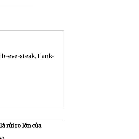
rib-eye-steak, flank-
à rủi ro lớn của