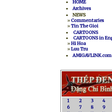
HOME
Archives
NEWS
»
Commentaries
»
Tin The Gioi
CARTOONS
CARTOONS in Eng
»
Hi Hoa
»
Luu Tru
AMIGAVLINK.com
1
2
3
4
6
7
8
9