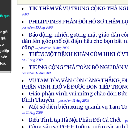
TIN THÊM VỀ VỤ TRUNG CỘNG THẢ NGƯ
2009
giả qua
PHILIPPINES PHẢN ĐỐI HỒ SƠ THỀM LỤ
posted on 13 Aug 2009
c giả
Báo động: nhiều gương mặt giáo dân cô
 giả
dán lên góc phố cột điện hầu cho bọn bất 
 có
công
-- posted on 11 Aug 2009
g điệp
THÊM MỘT BỆNH NHÂN CÚM H1N1 Ở VI
chiến
on 11 Aug 2009
Hòa.
TRUNG CỘNG THẢ TOÀN BỘ NGƯ DÂN VÀ
posted on 11 Aug 2009
VỤ TAM TÒA VẪN CÒN CĂNG THẲNG, Đ
PHẬN VINH TRỞ VỀ ĐƯỢC ĐÓN TIẾP TRỌN
Giáo phận Vinh vui mừng chào đón Ðức
Ðình Thuyên
-- posted on 11 Aug 2009
Một số diễn biến xung quanh vụ Tam To
on 11 Aug 2009
Biểu Tình tại Hà Nội Phản Đối Cá Chết
-- p
Cộng sản sợ PGHH tưởng niệm các anh h