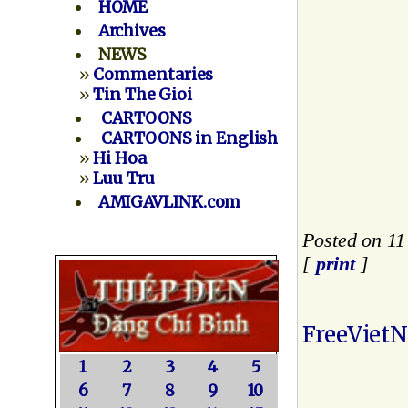
HOME
Archives
NEWS
»
Commentaries
»
Tin The Gioi
CARTOONS
CARTOONS in English
»
Hi Hoa
»
Luu Tru
AMIGAVLINK.com
Posted on 11
[
print
]
FreeViet
1
2
3
4
5
6
7
8
9
10