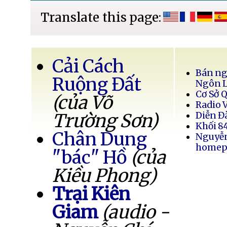
Translate this page:
Cải Cách
Bán ng
Ruộng Đất
Ngôn 
Cơ Sở 
(của Võ
Radio 
Trường Sơn)
Diễn Đ
Khối 8
Chân Dung
Nguyễ
homep
"bác" Hồ
(của
Kiều Phong)
Trại Kiên
Giam
(audio -