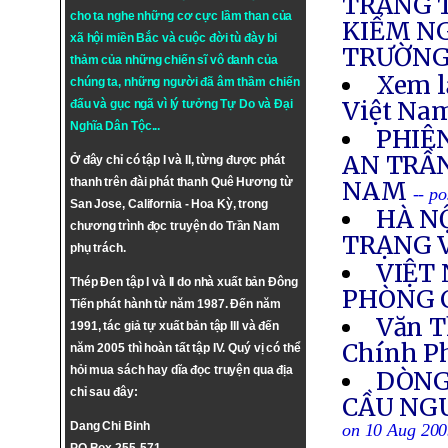
TRẮNG T
cho ta nghe những cơ cực lầm than của
KIỂM NG
xã hội miền Bắc và cuộc đời tù đày bi
TRƯỜNG
thảm của những chiến sĩ vô danh của
Xem l
chúng ta, những người đã âm thầm chiến
Việt Nam
đấu và gục ngã vì lý tưởng
Tự Do
và
Đại
Nghĩa Dân Tộc
...
PHIÊ
AN TRẦ
Ở đây chỉ có tập I và II, từng được phát
thanh trên đài phát thanh Quê Hương từ
NAM
-- p
San Jose, California - Hoa Kỳ, trong
HÀ N
chương trình đọc truyện do Trần Nam
TRẠNG 
phụ trách.
VIỆT
Thép Đen tập I và II do nhà xuất bản Đông
PHÒNG 
Tiến phát hành từ năm 1987. Đến năm
Văn T
1991, tác giả tự xuất bản tập III và đến
Chính P
năm 2005 thì hoàn tất tập IV. Quý vị có thể
hỏi mua sách hay dĩa đọc truyện qua địa
DÒNG
chỉ sau đây:
CẦU NG
Dang Chi Binh
on 10 Aug 20