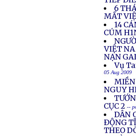
6 TH
MẤT VI
14 CÁ
CÚM H1
NGƯỜ
VIỆT NA
NẠN GA
Vụ Ta
05 Aug 2009
MIỀN
NGUY H
TƯỚNG
CỤC 2
-- 
DÂN O
ÐỘNG TĨ
THEO DÕ