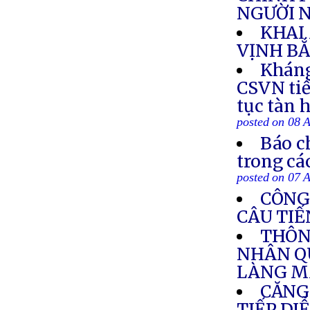
NGƯỜI N
KHAI
VỊNH BẮ
Kháng
CSVN tiế
tục tàn 
posted on 08 
Báo c
trong cá
posted on 07 
CÔNG
CÂU TIẾ
THÔN
NHÂN Q
LÀNG M
CĂNG
TIẾP DI