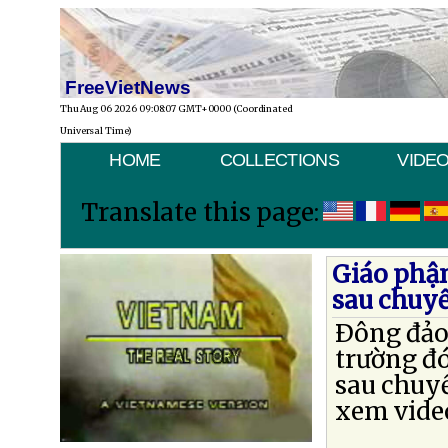
FreeVietNews
Thu Aug 06 2026 09:08:07 GMT+0000 (Coordinated
Universal Time)
HOME
COLLECTIONS
VIDE
Translate this page:
Giáo phận
sau chuy
Ðông đảo
trường đ
sau chuy
xem vide