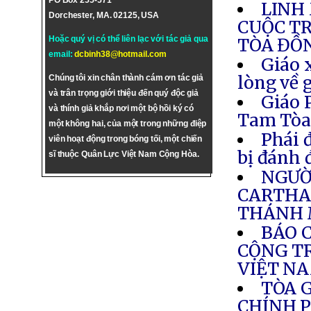
PO Box 255-571
LINH
Dorchester, MA. 02125, USA
CUỘC T
Hoặc quý vị có thể liên lạc với tác giả qua
TÒA ĐỒ
email:
dcbinh38@hotmail.com
Giáo 
lòng về 
Chúng tôi xin chân thành cám ơn tác giả
và trân trọng giới thiệu đến quý độc giả
Giáo 
và thính giả khắp nơi một bộ hồi ký có
Tam Tò
một không hai, của một trong những điệp
Phái 
viên hoạt động trong bóng tối, một chiến
bị đánh 
sĩ thuộc Quân Lực Việt Nam Cộng Hòa.
NGƯỜI
CARTHA
THÁNH 
BÁO 
CỘNG TR
VIỆT N
TÒA 
CHÍNH P