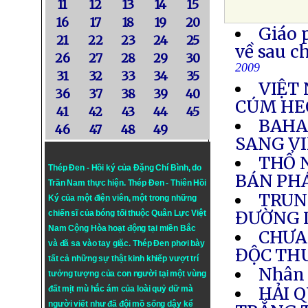
11
12
13
14
15
16
17
18
19
20
Giáo 
21
22
23
24
25
về sau c
26
27
28
29
30
2009
31
32
33
34
35
VIỆT 
36
37
38
39
40
CÚM HE
41
42
43
44
45
BAHA
46
47
48
49
SANG V
THỔ N
Thép Đen - Hồi ký của Đặng Chí Bình
, do
BÁN PH
Trần Nam thực hiện.
Thép Đen
- Thiên Hồi
TRUN
Ký của một điện viên, một trong những
ĐƯỜNG 
chiến sĩ của bóng tối thuộc Quân Lực Việt
Nam Cộng Hòa hoạt động tại miền Bắc
CHƯA 
và đã sa vào tay giặc. Thép Đen phơi bày
ĐỘC TH
tất cả những sự thật kinh khiếp vượt trí
Nhân 
tưởng tượng của con người tại một vùng
HẢI 
đất mịt mù hắc ám của loài quỷ dữ mà
người viết như đã đội mồ sống dậy kể