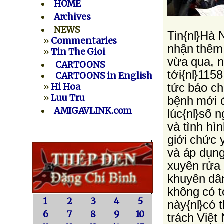
HOME
Archives
NEWS
Tin{nl}Hà 
»
Commentaries
nhận thêm
»
Tin The Gioi
vừa qua, n
CARTOONS
tới{nl}1158
CARTOONS in English
tức báo ch
»
Hi Hoa
»
Luu Tru
bệnh mới 
AMIGAVLINK.com
lúc{nl}số
và tình hì
giới chức 
và áp dụn
xuyên rửa 
khuyên dâ
không có t
1
2
3
4
5
này{nl}có 
6
7
8
9
10
trách Việt