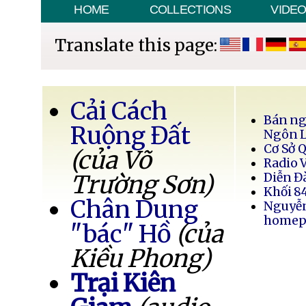
HOME
COLLECTIONS
VIDE
Translate this page:
Cải Cách
Bán ng
Ruộng Đất
Ngôn 
Cơ Sở 
(của Võ
Radio 
Trường Sơn)
Diễn Đ
Khối 8
Chân Dung
Nguyễ
homep
"bác" Hồ
(của
Kiều Phong)
Trại Kiên