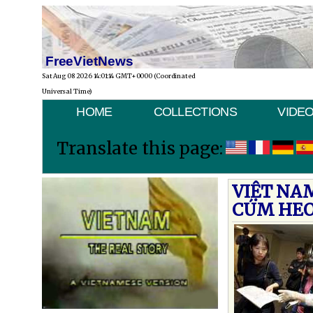
FreeVietNews
Sat Aug 08 2026 14:01:14 GMT+0000 (Coordinated
Universal Time)
HOME
COLLECTIONS
VIDE
Translate this page:
VIỆT NAM
CÚM HE