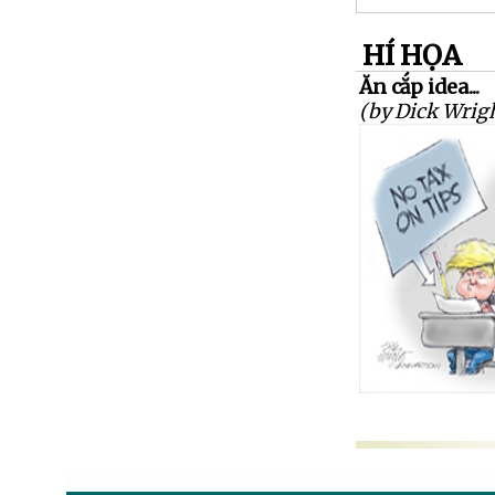
HÍ HỌA
Ăn cắp idea...
(by Dick Wrig