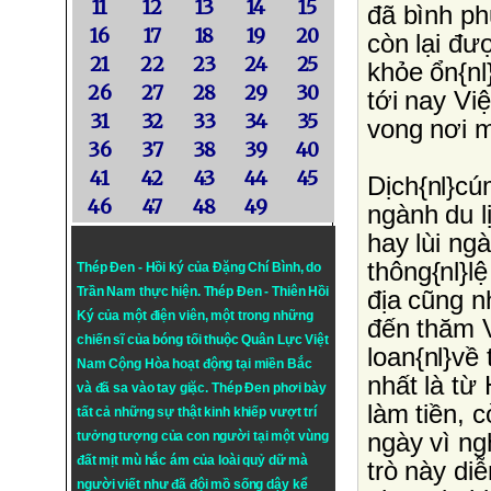
11
12
13
14
15
đã bình ph
16
17
18
19
20
còn lại đượ
21
22
23
24
25
khỏe ổn{nl
26
27
28
29
30
tới nay Vi
31
32
33
34
35
vong nơi m
36
37
38
39
40
41
42
43
44
45
Dịch{nl}c
46
47
48
49
ngành du l
hay lùi ng
thông{nl}l
Thép Đen - Hồi ký của Đặng Chí Bình
, do
Trần Nam thực hiện.
Thép Đen
- Thiên Hồi
địa cũng n
Ký của một điện viên, một trong những
đến thăm 
chiến sĩ của bóng tối thuộc Quân Lực Việt
loan{nl}về
Nam Cộng Hòa hoạt động tại miền Bắc
nhất là từ
và đã sa vào tay giặc. Thép Đen phơi bày
làm tiền, 
tất cả những sự thật kinh khiếp vượt trí
ngày vì ng
tưởng tượng của con người tại một vùng
đất mịt mù hắc ám của loài quỷ dữ mà
trò này di
người viết như đã đội mồ sống dậy kể