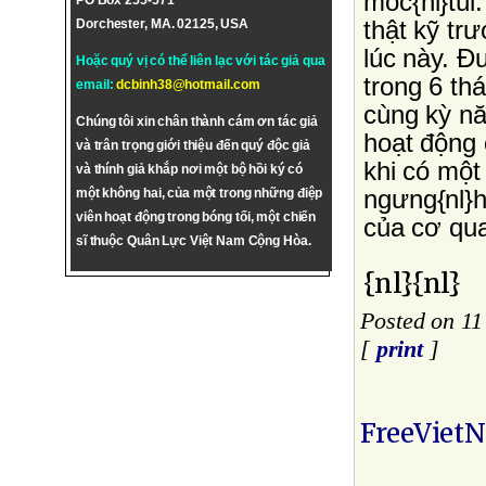
móc{nl}túi
PO Box 255-571
thật kỹ tr
Dorchester, MA. 02125, USA
lúc này. Ð
Hoặc quý vị có thể liên lạc với tác giả qua
trong 6 t
email:
dcbinh38@hotmail.com
cùng kỳ nă
Chúng tôi xin chân thành cám ơn tác giả
hoạt động 
và trân trọng giới thiệu đến quý độc giả
khi có một
và thính giả khắp nơi một bộ hồi ký có
ngưng{nl}h
một không hai, của một trong những điệp
viên hoạt động trong bóng tối, một chiến
của cơ qu
sĩ thuộc Quân Lực Việt Nam Cộng Hòa.
{nl}{nl}
Posted on 11
[
print
]
FreeViet