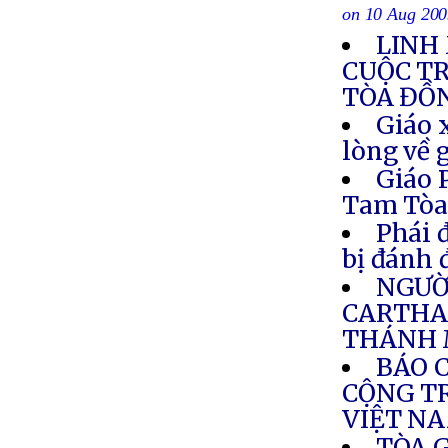
on 10 Aug 20
LINH
CUỘC T
TÒA ĐỒ
Giáo 
lòng về 
Giáo 
Tam Tò
Phái 
bị đánh 
NGƯỜI
CARTHA
THÁNH 
BÁO 
CỘNG TR
VIỆT N
TÒA 