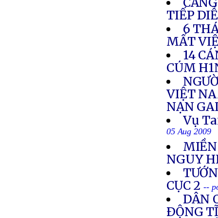
CĂNG
TIẾP DI
6 TH
MẤT VI
14 CÁ
CÚM H1
NGƯỜ
VIỆT NA
NẠN GA
Vụ Ta
05 Aug 2009
MIỀN
NGUY H
TƯỚNG
CỤC 2
-- 
DÂN O
ÐỘNG TĨ