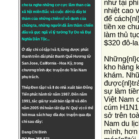
như tại phi
cho ta nghe những cơ cực lầm than của
nhiệt cao 
xã hội miền Bắc và cuộc đời tù đày bi
để cách{nl
thảm của những chiến sĩ vô danh của
tiền xe ch
chúng ta, những người đã âm thầm chiến
đấu và gục ngã vì lý tưởng
Tự Do
và
Đại
làm thủ tục
Nghĩa Dân Tộc
...
$320 đô-la
Ở đây chỉ có tập I và II, từng được phát
thanh trên đài phát thanh Quê Hương từ
Những{nl}d
San Jose, California - Hoa Kỳ, trong
kho hàng k
chương trình đọc truyện do Trần Nam
khám. Nhữ
phụ trách.
được{nl}trả
Thép Đen tập I và II do nhà xuất bản Đông
sự làm tiề
Tiến phát hành từ năm 1987. Đến năm
Việt Nam d
1991, tác giả tự xuất bản tập III và đến
cúm H1N1 đ
năm 2005 thì hoàn tất tập IV. Quý vị có thể
sở trên to
hỏi mua sách hay dĩa đọc truyện qua địa
Nam du lịc
chỉ sau đây:
mình, hơn 
Dang Chi Binh