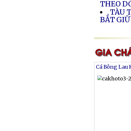
THEO DÕ
TÀU 
BẮT GIỮ
Cá Bông Lau 