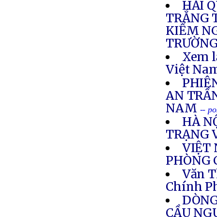
HẢI 
TRẮNG T
KIỂM NG
TRƯỜNG
Xem l
Việt Nam
PHIÊ
AN TRẦ
NAM
-- p
HÀ N
TRẠNG 
VIỆT
PHÒNG 
Văn T
Chính P
DÒNG
CẦU NG