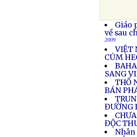
Giáo 
về sau c
2009
VIỆT 
CÚM HE
BAHA
SANG V
THỔ N
BÁN PH
TRUN
ĐƯỜNG 
CHƯA 
ĐỘC TH
Nhân 