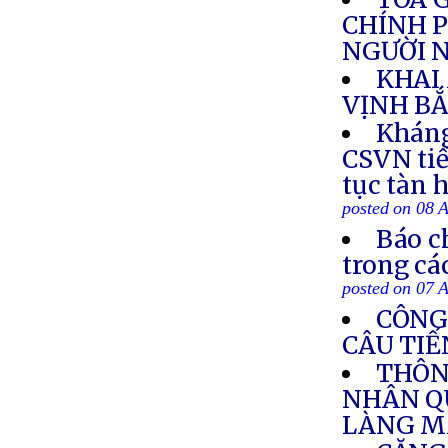
CHÍNH P
NGƯỜI N
KHAI
VỊNH BẮ
Kháng
CSVN tiế
tục tàn 
posted on 08 
Báo c
trong cá
posted on 07 
CÔNG
CÂU TIẾ
THÔN
NHÂN Q
LÀNG M