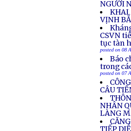
NGƯỜI N
KHAI
VỊNH BẮ
Kháng
CSVN tiế
tục tàn 
posted on 08 
Báo c
trong cá
posted on 07 
CÔNG
CÂU TIẾ
THÔN
NHÂN Q
LÀNG M
CĂNG
TIẾP DI