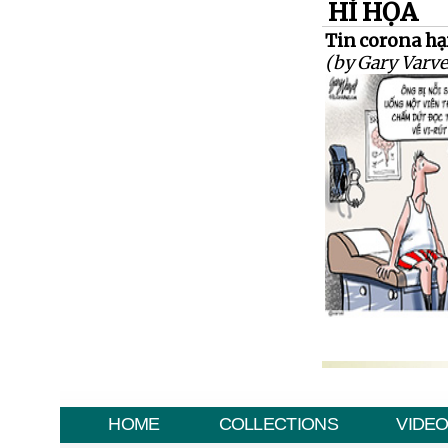
HÍ HỌA
Tin corona hạ
(by Gary Varve
HOME
COLLECTIONS
VIDE