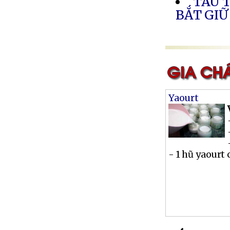
TÀU 
BẮT GIỮ
Yaourt
- 1 hũ yaourt 