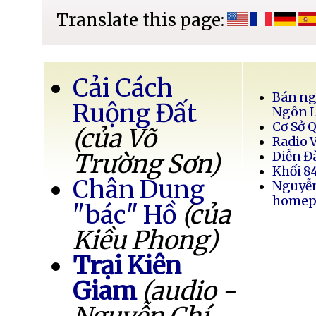
Translate this page:
Cải Cách
Bán ng
Ruộng Đất
Ngôn 
Cơ Sở 
(của Võ
Radio 
Trường Sơn)
Diễn Đ
Khối 8
Chân Dung
Nguyễ
homep
"bác" Hồ
(của
Kiều Phong)
Trại Kiên
Giam
(audio -