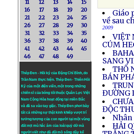
11
12
13
14
15
16
17
18
19
20
Giáo 
21
22
23
24
25
về sau c
26
27
28
29
30
2009
31
32
33
34
35
VIỆT 
36
37
38
39
40
CÚM HE
41
42
43
44
45
BAHA
46
47
48
49
SANG V
THỔ N
Thép Đen - Hồi ký của Đặng Chí Bình
, do
BÁN PH
Trần Nam thực hiện.
Thép Đen
- Thiên Hồi
TRUN
Ký của một điện viên, một trong những
ĐƯỜNG 
chiến sĩ của bóng tối thuộc Quân Lực Việt
CHƯA 
Nam Cộng Hòa hoạt động tại miền Bắc
và đã sa vào tay giặc. Thép Đen phơi bày
ĐỘC TH
tất cả những sự thật kinh khiếp vượt trí
Nhân 
tưởng tượng của con người tại một vùng
HẢI 
đất mịt mù hắc ám của loài quỷ dữ mà
TRẮNG T
người viết như đã đội mồ sống dậy kể