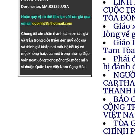
LINH
PO Box 255-571
Dorchester, MA. 02125, USA
CUỘC T
TÒA ĐỒ
Hoặc quý vị có thể liên lạc với tác giả qua
email:
dcbinh38@hotmail.com
Giáo 
lòng về 
Chúng tôi xin chân thành cám ơn tác giả
Giáo 
và trân trọng giới thiệu đến quý độc giả
và thính giả khắp nơi một bộ hồi ký có
Tam Tò
một không hai, của một trong những điệp
Phái 
viên hoạt động trong bóng tối, một chiến
bị đánh 
sĩ thuộc Quân Lực Việt Nam Cộng Hòa.
NGƯỜI
CARTHA
THÁNH 
BÁO 
CỘNG TR
VIỆT N
TÒA 
CHÍNH P