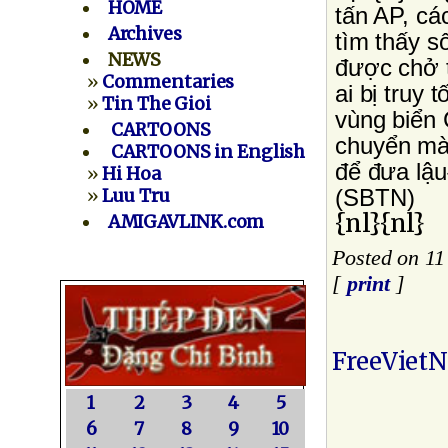
HOME
tấn AP, cá
Archives
tìm thấy số
NEWS
được chở t
»
Commentaries
ai bị truy
»
Tin The Gioi
vùng biển 
CARTOONS
chuyển mà
CARTOONS in English
để đưa lậu
»
Hi Hoa
(SBTN)
»
Luu Tru
{nl}{nl}
AMIGAVLINK.com
Posted on 11
[
print
]
FreeViet
1
2
3
4
5
6
7
8
9
10