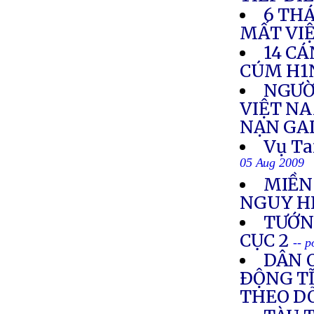
6 TH
MẤT VI
14 CÁ
CÚM H1
NGƯỜ
VIỆT NA
NẠN GA
Vụ Ta
05 Aug 2009
MIỀN
NGUY H
TƯỚNG
CỤC 2
-- 
DÂN O
ÐỘNG TĨ
THEO DÕ