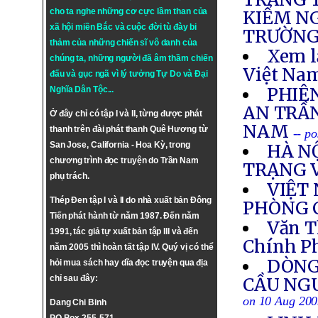
cho ta nghe những cơ cực lầm than của
KIỂM NG
xã hội miền Bắc và cuộc đời tù đày bi
TRƯỜNG
thảm của những chiến sĩ vô danh của
Xem l
chúng ta, những người đã âm thầm chiến
Việt Nam
đấu và gục ngã vì lý tưởng
Tự Do
và
Đại
PHIÊ
Nghĩa Dân Tộc
...
AN TRẦ
Ở đây chỉ có tập I và II, từng được phát
NAM
thanh trên đài phát thanh Quê Hương từ
-- p
San Jose, California - Hoa Kỳ, trong
HÀ N
chương trình đọc truyện do Trần Nam
TRẠNG 
phụ trách.
VIỆT
Thép Đen tập I và II do nhà xuất bản Đông
PHÒNG 
Tiến phát hành từ năm 1987. Đến năm
Văn T
1991, tác giả tự xuất bản tập III và đến
Chính P
năm 2005 thì hoàn tất tập IV. Quý vị có thể
DÒNG
hỏi mua sách hay dĩa đọc truyện qua địa
chỉ sau đây:
CẦU NG
on 10 Aug 20
Dang Chi Binh