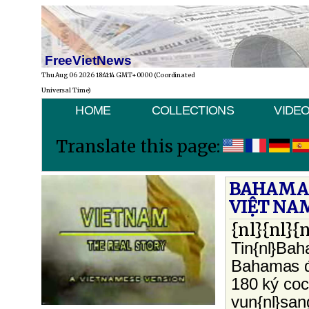
FreeVietNews
Thu Aug 06 2026 18:41:14 GMT+0000 (Coordinated
Universal Time)
HOME
COLLECTIONS
VIDE
Translate this page:
BAHAMAS
VIỆT NA
{nl}{nl}{n
Tin{nl}Bah
Bahamas đã
180 ký coc
vụn{nl}san