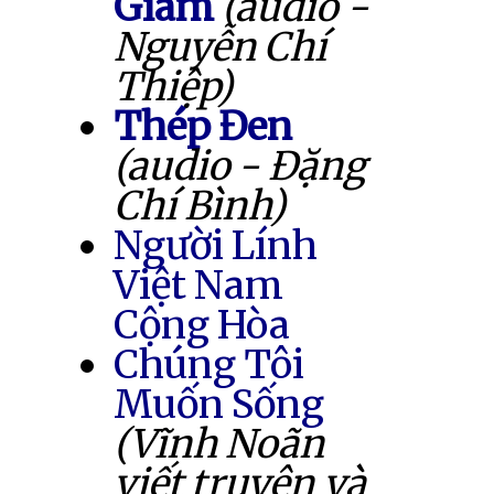
Giam
(audio -
Nguyễn Chí
Thiệp)
Thép Đen
(audio - Đặng
Chí Bình)
Người Lính
Việt Nam
Cộng Hòa
Chúng Tôi
Muốn Sống
(Vĩnh Noãn
viết truyện và