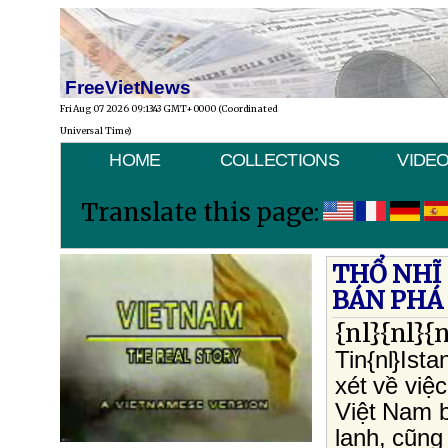
FreeVietNews
Fri Aug 07 2026 09:13:43 GMT+0000 (Coordinated
Universal Time)
HOME
COLLECTIONS
VIDE
Translate this page:
THỔ NHĨ 
BÁN PHÁ
{nl}{nl}{n
Tin{nl}Ist
xét về việ
Việt Nam b
lạnh, cũng