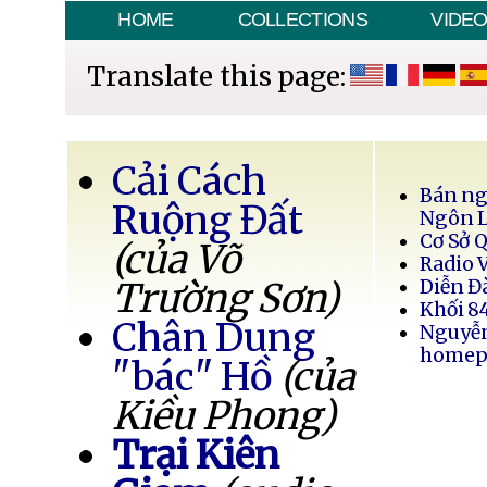
HOME
COLLECTIONS
VIDE
Translate this page:
Cải Cách
Bán ng
Ruộng Đất
Ngôn 
Cơ Sở 
(của Võ
Radio 
Trường Sơn)
Diễn Đ
Khối 8
Chân Dung
Nguyễ
homep
"bác" Hồ
(của
Kiều Phong)
Trại Kiên