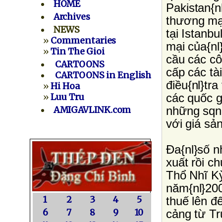
HOME
Pakistan{
Archives
thương mạ
NEWS
tại Istanb
»
Commentaries
mại của{nl
»
Tin The Gioi
cầu các cô
CARTOONS
cấp các tà
CARTOONS in English
điều{nl}tr
»
Hi Hoa
các quốc g
»
Luu Tru
những sqn
AMIGAVLINK.com
với giá sả
Ða{nl}số n
xuất rồi c
Thổ Nhĩ K
năm{nl}200
1
2
3
4
5
thuế lên đ
6
7
8
9
10
cảng từ Tr