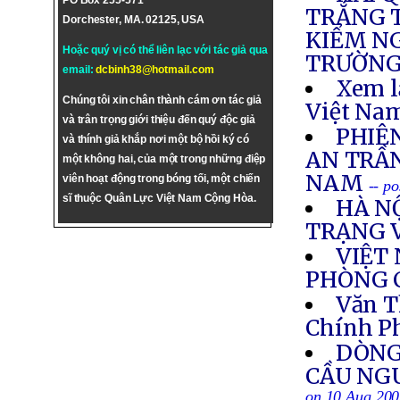
PO Box 255-571
TRẮNG T
Dorchester, MA. 02125, USA
KIỂM NG
Hoặc quý vị có thể liên lạc với tác giả qua
TRƯỜNG
email:
dcbinh38@hotmail.com
Xem l
Chúng tôi xin chân thành cám ơn tác giả
Việt Nam
và trân trọng giới thiệu đến quý độc giả
PHIÊ
và thính giả khắp nơi một bộ hồi ký có
AN TRẦ
một không hai, của một trong những điệp
NAM
viên hoạt động trong bóng tối, một chiến
-- p
sĩ thuộc Quân Lực Việt Nam Cộng Hòa.
HÀ N
TRẠNG 
VIỆT
PHÒNG 
Văn T
Chính P
DÒNG
CẦU NG