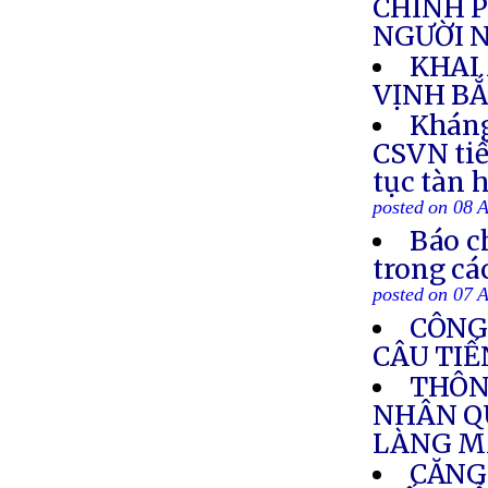
CHÍNH P
NGƯỜI N
KHAI
VỊNH BẮ
Kháng
CSVN tiế
tục tàn 
posted on 08 
Báo c
trong cá
posted on 07 
CÔNG
CÂU TIẾ
THÔN
NHÂN Q
LÀNG M
CĂNG