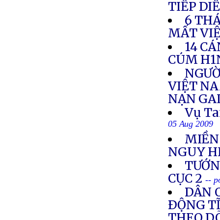
TIẾP DI
6 TH
MẤT VI
14 CÁ
CÚM H1
NGƯỜ
VIỆT NA
NẠN GA
Vụ Ta
05 Aug 2009
MIỀN
NGUY H
TƯỚNG
CỤC 2
-- 
DÂN O
ÐỘNG TĨ
THEO DÕ