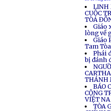
on 10 Aug 20
LINH
CUỘC T
TÒA ĐỒ
Giáo 
lòng về 
Giáo 
Tam Tò
Phái 
bị đánh 
NGƯỜI
CARTHA
THÁNH 
BÁO 
CỘNG TR
VIỆT N
TÒA 