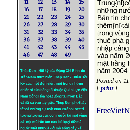
11
12
13
14
15
Trung{nl}c
16
17
18
19
20
những nước
21
22
23
24
25
Bản tin ch
26
27
28
29
30
thêm{nl}tà
31
32
33
34
35
trong vòng
36
37
38
39
40
thuế phá g
41
42
43
44
45
nhập cảng 
46
47
48
49
vào năm 2
mặt hàng h
năm 2004 
Thép Đen - Hồi ký của Đặng Chí Bình
, do
Trần Nam thực hiện.
Thép Đen
- Thiên Hồi
Posted on 11
Ký của một điện viên, một trong những
[
print
]
chiến sĩ của bóng tối thuộc Quân Lực Việt
Nam Cộng Hòa hoạt động tại miền Bắc
và đã sa vào tay giặc. Thép Đen phơi bày
FreeViet
tất cả những sự thật kinh khiếp vượt trí
tưởng tượng của con người tại một vùng
đất mịt mù hắc ám của loài quỷ dữ mà
người viết như đã đội mồ sống dậy kể