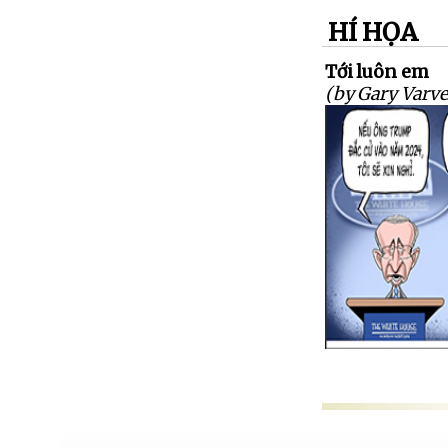
HÍ HỌA
Tới luôn em
(by Gary Varve