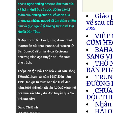
cho ta nghe những cơ cực lầm than của
xã hội miền Bắc và cuộc đời tù đày bi
Giáo 
thảm của những chiến sĩ vô danh của
về sau c
chúng ta, những người đã âm thầm chiến
đấu và gục ngã vì lý tưởng
Tự Do
và
Đại
2009
Nghĩa Dân Tộc
...
VIỆT 
Ở đây chỉ có tập I và II, từng được phát
CÚM HE
thanh trên đài phát thanh Quê Hương từ
BAHA
San Jose, California - Hoa Kỳ, trong
SANG V
chương trình đọc truyện do Trần Nam
THỔ N
phụ trách.
BÁN PH
Thép Đen tập I và II do nhà xuất bản Đông
TRUN
Tiến phát hành từ năm 1987. Đến năm
ĐƯỜNG 
1991, tác giả tự xuất bản tập III và đến
năm 2005 thì hoàn tất tập IV. Quý vị có thể
CHƯA 
hỏi mua sách hay dĩa đọc truyện qua địa
ĐỘC TH
chỉ sau đây:
Nhân 
Dang Chi Binh
HẢI 