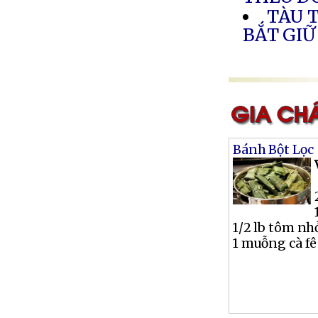
TÀU 
BẮT GIỮ
Bánh Bột Lọc
1/2 lb tôm nh
1 muỗng cà fê 