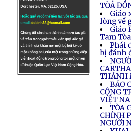
PO Box 255-571
TÒA ĐỒ
Dorchester, MA. 02125, USA
Giáo 
Hoặc quý vị có thể liên lạc với tác giả qua
lòng về 
email:
dcbinh38@hotmail.com
Giáo 
Chúng tôi xin chân thành cám ơn tác giả
Tam Tò
và trân trọng giới thiệu đến quý độc giả
Phái 
và thính giả khắp nơi một bộ hồi ký có
bị đánh 
một không hai, của một trong những điệp
viên hoạt động trong bóng tối, một chiến
NGƯỜI
sĩ thuộc Quân Lực Việt Nam Cộng Hòa.
CARTHA
THÁNH 
BÁO 
CỘNG TR
VIỆT N
TÒA 
CHÍNH P
NGƯỜI N