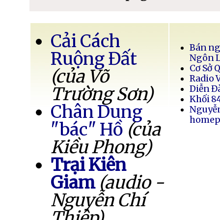
Cải Cách
Bán ng
Ruộng Đất
Ngôn 
Cơ Sở 
(của Võ
Radio 
Trường Sơn)
Diễn Đ
Khối 8
Chân Dung
Nguyễ
homep
"bác" Hồ
(của
Kiều Phong)
Trại Kiên
Giam
(audio -
Nguyễn Chí
Thiệp)