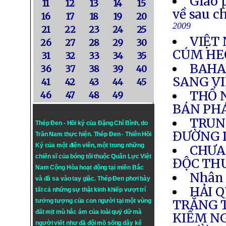
Giáo 
11
12
13
14
15
về sau c
16
17
18
19
20
2009
21
22
23
24
25
VIỆT 
26
27
28
29
30
CÚM HE
31
32
33
34
35
BAHA
36
37
38
39
40
SANG V
41
42
43
44
45
THỔ N
46
47
48
49
BÁN PH
TRUN
Thép Đen - Hồi ký của Đặng Chí Bình
, do
ĐƯỜNG 
Trần Nam thực hiện.
Thép Đen
- Thiên Hồi
Ký của một điện viên, một trong những
CHƯA 
chiến sĩ của bóng tối thuộc Quân Lực Việt
ĐỘC TH
Nam Cộng Hòa hoạt động tại miền Bắc
Nhân 
và đã sa vào tay giặc. Thép Đen phơi bày
HẢI 
tất cả những sự thật kinh khiếp vượt trí
tưởng tượng của con người tại một vùng
TRẮNG T
đất mịt mù hắc ám của loài quỷ dữ mà
KIỂM NG
người viết như đã đội mồ sống dậy kể