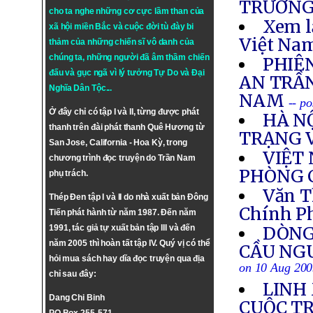
TRƯỜNG
cho ta nghe những cơ cực lầm than của
Xem l
xã hội miền Bắc và cuộc đời tù đày bi
Việt Nam
thảm của những chiến sĩ vô danh của
chúng ta, những người đã âm thầm chiến
PHIÊ
đấu và gục ngã vì lý tưởng
Tự Do
và
Đại
AN TRẦ
Nghĩa Dân Tộc
...
NAM
-- p
Ở đây chỉ có tập I và II, từng được phát
HÀ N
thanh trên đài phát thanh Quê Hương từ
TRẠNG 
San Jose, California - Hoa Kỳ, trong
VIỆT
chương trình đọc truyện do Trần Nam
PHÒNG 
phụ trách.
Văn T
Thép Đen tập I và II do nhà xuất bản Đông
Chính P
Tiến phát hành từ năm 1987. Đến năm
1991, tác giả tự xuất bản tập III và đến
DÒNG
năm 2005 thì hoàn tất tập IV. Quý vị có thể
CẦU NG
hỏi mua sách hay dĩa đọc truyện qua địa
on 10 Aug 20
chỉ sau đây:
LINH
Dang Chi Binh
CUỘC T