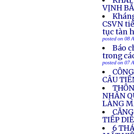
KHAI
VỊNH BẮ
Kháng
CSVN tiế
tục tàn 
posted on 08 
Báo c
trong cá
posted on 07 
CÔNG
CÂU TIẾ
THÔN
NHÂN Q
LÀNG M
CĂNG
TIẾP DI
6 TH