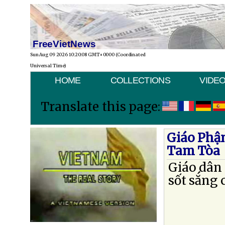
FreeVietNews
Sun Aug 09 2026 10:20:08 GMT+0000 (Coordinated
Universal Time)
HOME
COLLECTIONS
VIDE
Translate this page:
Giáo Phậ
Tam Tòa
Giáo dân 
sốt sắng