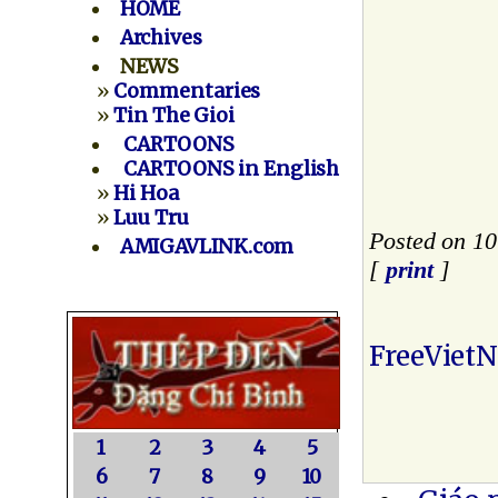
HOME
Archives
NEWS
»
Commentaries
»
Tin The Gioi
CARTOONS
CARTOONS in English
»
Hi Hoa
»
Luu Tru
Posted on 1
AMIGAVLINK.com
[
print
]
FreeViet
1
2
3
4
5
6
7
8
9
10