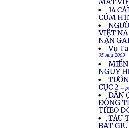
MẤT VI
14 CÁ
CÚM H1
NGƯỜ
VIỆT NA
NẠN GA
Vụ Ta
05 Aug 2009
MIỀN
NGUY H
TƯỚNG
CỤC 2
-- 
DÂN O
ÐỘNG TĨ
THEO DÕ
TÀU 
BẮT GIỮ