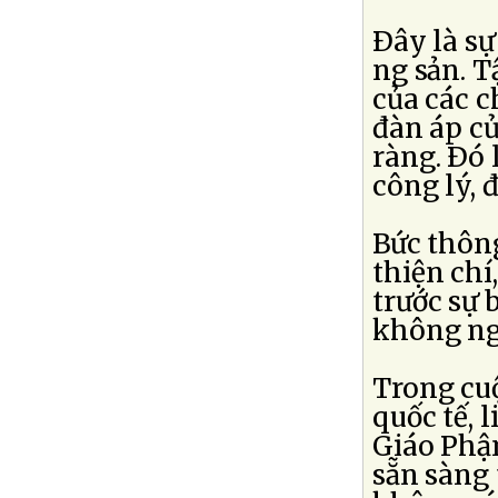
Ðây là sự
ng sản. T
của các c
đàn áp c
ràng. Ðó 
công lý, 
Bức thông
thiện chí
trước sự 
không ngạ
Trong cu
quốc tế,
Giáo Phận
sẵn sàng 