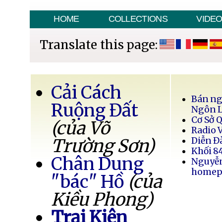
HOME
COLLECTIONS
VIDE
Translate this page:
Cải Cách
Bán ng
Ruộng Đất
Ngôn 
Cơ Sở 
(của Võ
Radio 
Trường Sơn)
Diễn Đ
Khối 8
Chân Dung
Nguyễ
homep
"bác" Hồ
(của
Kiều Phong)
Trại Kiên