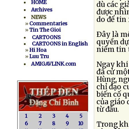
HOME
dù các gi
Archives
được nhìn
NEWS
do để tin
»
Commentaries
»
Tin The Gioi
Ðây là mộ
CARTOONS
quyền dự
CARTOONS in English
niềm tin 
»
Hi Hoa
»
Luu Tru
Ngay khi 
AMIGAVLINK.com
đã cử mộ
Hùng, ng
chỉ đạo c
biến cố q
của giáo
từ đầu.
1
2
3
4
5
Trong khi
6
7
8
9
10