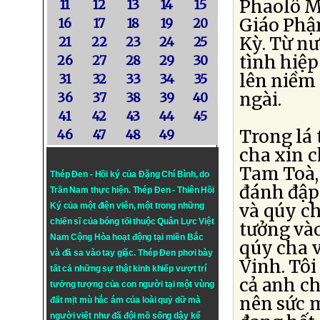
Phaolô M
11
12
13
14
15
Giáo Phậ
16
17
18
19
20
Kỳ. Từ nư
21
22
23
24
25
tình hiệp
26
27
28
29
30
lên niềm 
31
32
33
34
35
ngài.
36
37
38
39
40
41
42
43
44
45
Trong lá 
46
47
48
49
cha xin c
Tam Toà,
Thép Đen - Hồi ký của Đặng Chí Bình
, do
đánh đập
Trần Nam thực hiện.
Thép Đen
- Thiên Hồi
và qúy ch
Ký của một điện viên, một trong những
chiến sĩ của bóng tối thuộc Quân Lực Việt
tưởng và
Nam Cộng Hòa hoạt động tại miền Bắc
qúy cha 
và đã sa vào tay giặc. Thép Đen phơi bày
Vinh. Tôi
tất cả những sự thật kinh khiếp vượt trí
cả anh c
tưởng tượng của con người tại một vùng
nên sức 
đất mịt mù hắc ám của loài quỷ dữ mà
người viết như đã đội mồ sống dậy kể