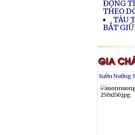
ÐỘNG TĨ
THEO DÕ
TÀU 
BẮT GIỮ
Sườn Nướng S