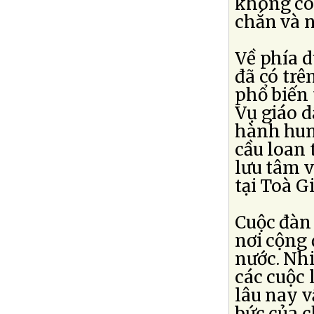
không có
chắn và 
Về phía d
đã có trê
phổ biến 
Vụ giáo d
hành hun
cầu loan 
lưu tâm v
tại Toà 
Cuộc đàn 
nơi cộng 
nước. Nhi
các cuộc 
lâu nay v
bức của c