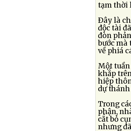
tạm thời 
Ðây là c
độc tài đ
đòn phản
bước mà t
về phiá c
Một tuần 
khắp trên
hiệp thô
dự thánh 
Trong các
phận, nh
cắt bỏ cụ
nhưng đã 