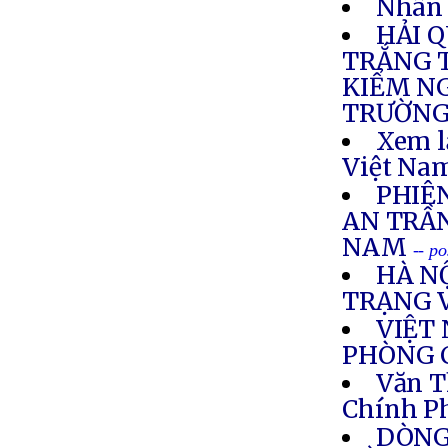
Nhân 
HẢI 
TRẮNG T
KIỂM NG
TRƯỜNG
Xem l
Việt Nam
PHIÊ
AN TRẦ
NAM
-- p
HÀ N
TRẠNG 
VIỆT
PHÒNG 
Văn T
Chính P
DÒNG