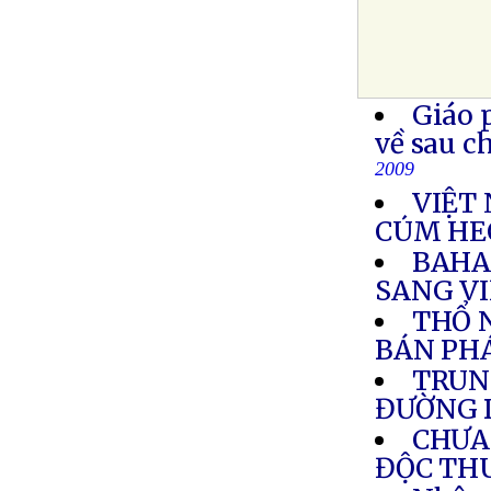
Giáo 
về sau c
2009
VIỆT 
CÚM HE
BAHA
SANG V
THỔ N
BÁN PH
TRUN
ĐƯỜNG 
CHƯA 
ĐỘC TH