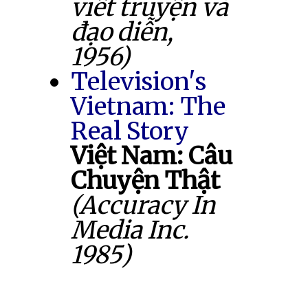
viết truyện và
đạo diễn,
1956)
Television's
Vietnam: The
Real Story
Việt Nam: Câu
Chuyện Thật
(Accuracy In
Media Inc.
1985)