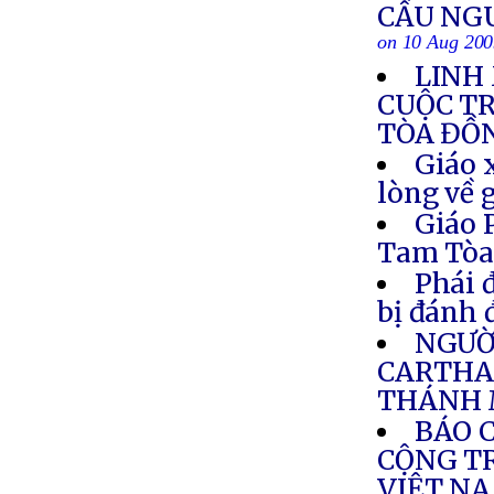
CẦU NG
on 10 Aug 20
LINH
CUỘC T
TÒA ĐỒ
Giáo 
lòng về 
Giáo 
Tam Tò
Phái 
bị đánh 
NGƯỜI
CARTHA
THÁNH 
BÁO 
CỘNG TR
VIỆT N