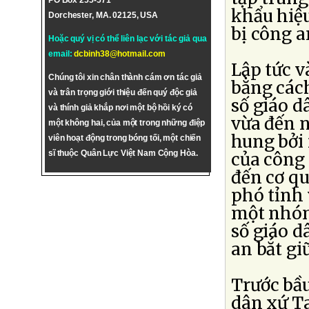
PO Box 255-571
khẩu hiệ
Dorchester, MA. 02125, USA
bị công a
Hoặc quý vị có thể liên lạc với tác giả qua
email:
dcbinh38@hotmail.com
Lập tức v
Chúng tôi xin chân thành cám ơn tác giả
bằng cách
và trân trọng giới thiệu đến quý độc giả
số giáo 
và thính giả khắp nơi một bộ hồi ký có
vừa đến n
một không hai, của một trong những điệp
hung bởi 
viên hoạt động trong bóng tối, một chiến
sĩ thuộc Quân Lực Việt Nam Cộng Hòa.
của công 
đến cơ qu
phó tỉnh 
một nhóm
số giáo d
an bắt giữ
Trước bầu
dân xứ T