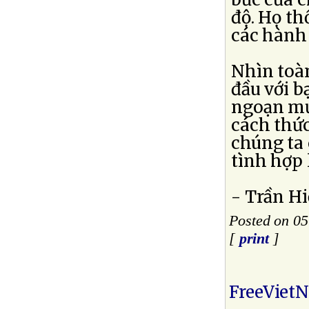
độ. Họ th
các hành 
Nhìn toàn
đầu với 
ngoạn mục
cách thứ
chúng ta 
tình hợp 
- Trần Hi
Posted on 0
[
print
]
FreeViet