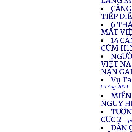
LÀNG M
CĂNG
TIẾP DI
6 TH
MẤT VI
14 CÁ
CÚM H1
NGƯỜ
VIỆT NA
NẠN GA
Vụ Ta
05 Aug 2009
MIỀN
NGUY H
TƯỚNG
CỤC 2
-- 
DÂN O