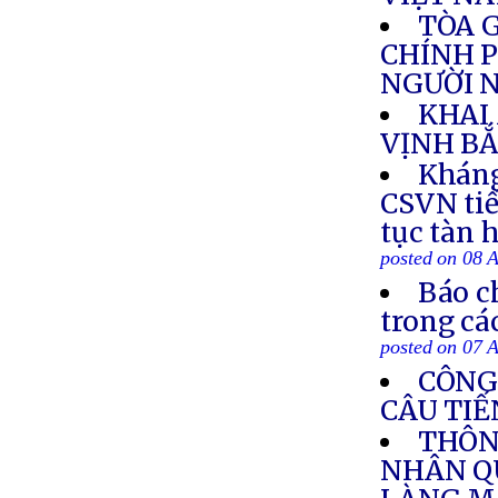
TÒA 
CHÍNH P
NGƯỜI N
KHAI
VỊNH BẮ
Kháng
CSVN tiế
tục tàn 
posted on 08 
Báo c
trong cá
posted on 07 
CÔNG
CÂU TIẾ
THÔN
NHÂN Q