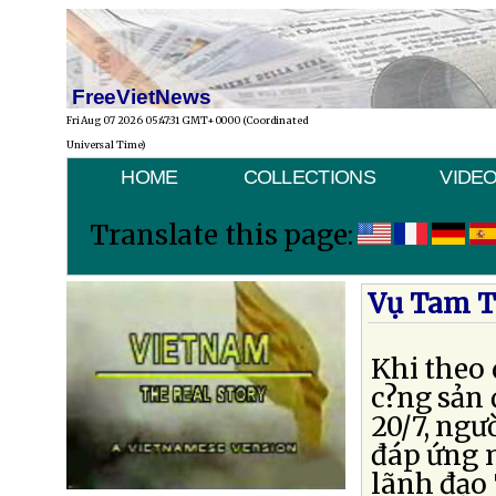
FreeVietNews
Fri Aug 07 2026 05:47:31 GMT+0000 (Coordinated
Universal Time)
HOME
COLLECTIONS
VIDE
Translate this page:
Vụ Tam T
Khi theo 
c?ng sản
20/7, ngư
đáp ứng 
lãnh đạo