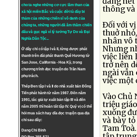
đang hết 
cho ta nghe những cơ cực lầm than của
thông và l
xã hội miền Bắc và cuộc đời tù đày bi
thảm của những chiến sĩ vô danh của
Ðối với v
chúng ta, những người đã âm thầm chiến
thuở nhỏ
đấu và gục ngã vì lý tưởng
Tự Do
và
Đại
nhân vô t
Nghĩa Dân Tộc
...
Nhưng nhờ
Ở đây chỉ có tập I và II, từng được phát
việc liên
thanh trên đài phát thanh Quê Hương từ
trở nên d
San Jose, California - Hoa Kỳ, trong
chương trình đọc truyện do Trần Nam
ngài vẫn 
phụ trách.
việc một
Thép Đen tập I và II do nhà xuất bản Đông
Tiến phát hành từ năm 1987. Đến năm
Vào Chủ N
1991, tác giả tự xuất bản tập III và đến
triệu giá
năm 2005 thì hoàn tất tập IV. Quý vị có thể
xuống đư
hỏi mua sách hay dĩa đọc truyện qua địa
và bày tỏ
chỉ sau đây:
Tam Toà. 
Dang Chi Binh
tập trung