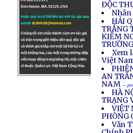
PO Box 255-571
ĐỘC TH
Dorchester, MA. 02125, USA
Nhân 
Hoặc quý vị có thể liên lạc với tác giả qua
HẢI 
email:
dcbinh38@hotmail.com
TRẮNG T
Chúng tôi xin chân thành cám ơn tác giả
KIỂM NG
và trân trọng giới thiệu đến quý độc giả
TRƯỜNG
và thính giả khắp nơi một bộ hồi ký có
Xem l
một không hai, của một trong những điệp
Việt Nam
viên hoạt động trong bóng tối, một chiến
sĩ thuộc Quân Lực Việt Nam Cộng Hòa.
PHIÊ
AN TRẦ
NAM
-- p
HÀ N
TRẠNG 
VIỆT
PHÒNG 
Văn T
Chính P