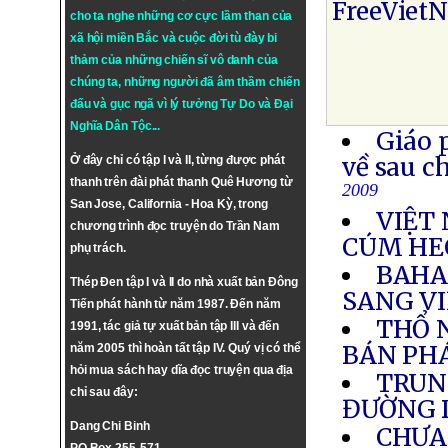
FreeViet
cho ta nghe những cơ cực lầm than của
xã hội miền Bắc và cuộc đời tù đày bi
thảm của những chiến sĩ vô danh của
chúng ta, những người đã âm thầm chiến
đấu và gục ngã vì lý tưởng
Tự Do
và
Đại
Nghĩa Dân Tộc
...
Giáo 
về sau c
Ở đây chỉ có tập I và II, từng được phát
thanh trên đài phát thanh Quê Hương từ
2009
San Jose, California - Hoa Kỳ, trong
VIỆT 
chương trình đọc truyện do Trần Nam
CÚM HE
phụ trách.
BAHA
Thép Đen tập I và II do nhà xuất bản Đông
SANG V
Tiến phát hành từ năm 1987. Đến năm
THỔ N
1991, tác giả tự xuất bản tập III và đến
BÁN PH
năm 2005 thì hoàn tất tập IV. Quý vị có thể
hỏi mua sách hay dĩa đọc truyện qua địa
TRUN
chỉ sau đây:
ĐƯỜNG 
Dang Chi Binh
CHƯA 