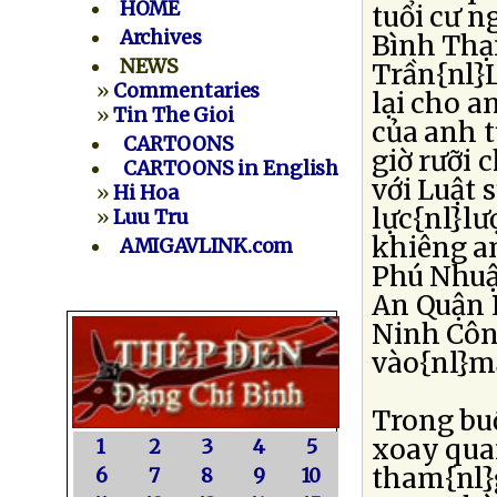
HOME
tuổi cư n
Archives
Bình Thạn
NEWS
Trần{nl}L
»
Commentaries
lại cho 
»
Tin The Gioi
của anh 
CARTOONS
giờ rưỡi 
CARTOONS in English
với Luật 
»
Hi Hoa
lực{nl}lư
»
Luu Tru
khiêng a
AMIGAVLINK.com
Phú Nhuận
An Quận 
Ninh Công
vào{nl}m
Trong buổ
xoay qua
1
2
3
4
5
tham{nl}
6
7
8
9
10