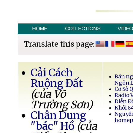
HOME
COLLECTIONS
VIDE
Translate this page:
Cải Cách
Bán ng
Ruộng Đất
Ngôn 
Cơ Sở 
(của Võ
Radio 
Trường Sơn)
Diễn Đ
Khối 8
Chân Dung
Nguyễ
homep
"bác" Hồ
(của