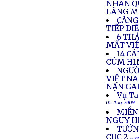
NHÂN Q
LÀNG M
CĂNG
TIẾP DI
6 TH
MẤT VI
14 CÁ
CÚM H1
NGƯỜ
VIỆT NA
NẠN GA
Vụ Ta
05 Aug 2009
MIỀN
NGUY H
TƯỚNG
CỤC 2
-- 