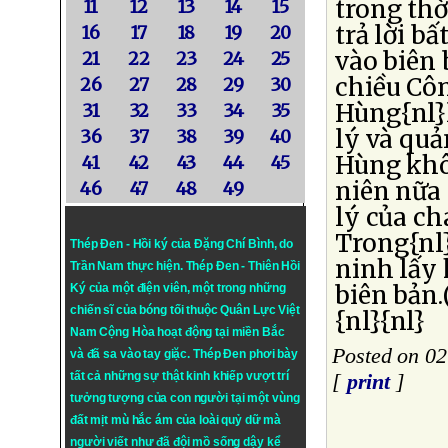
trong th
11
12
13
14
15
trả lời b
16
17
18
19
20
vào biên 
21
22
23
24
25
chiều Cô
26
27
28
29
30
Hùng{nl}
31
32
33
34
35
lý và quả
36
37
38
39
40
Hùng khôn
41
42
43
44
45
niên nữa
46
47
48
49
lý của ch
Trong{nl
Thép Đen - Hồi ký của Đặng Chí Bình
, do
ninh lấy 
Trần Nam thực hiện.
Thép Đen
- Thiên Hồi
biên bản
Ký của một điện viên, một trong những
chiến sĩ của bóng tối thuộc Quân Lực Việt
{nl}{nl}
Nam Cộng Hòa hoạt động tại miền Bắc
Posted on 0
và đã sa vào tay giặc. Thép Đen phơi bày
tất cả những sự thật kinh khiếp vượt trí
[
print
]
tưởng tượng của con người tại một vùng
đất mịt mù hắc ám của loài quỷ dữ mà
người viết như đã đội mồ sống dậy kể