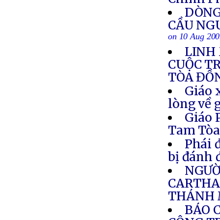
DÒNG
CẦU NG
on 10 Aug 20
LINH
CUỘC T
TÒA ĐỒ
Giáo 
lòng về 
Giáo 
Tam Tò
Phái 
bị đánh 
NGƯỜI
CARTHA
THÁNH 
BÁO 