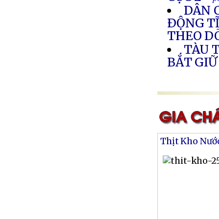
DÂN O
ÐỘNG TĨ
THEO DÕ
TÀU 
BẮT GIỮ
Thịt Kho Nướ