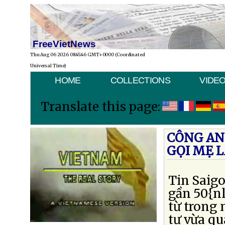
FreeVietNews
Thu Aug 06 2026 08:45:46 GMT+0000 (Coordinated
Universal Time)
HOME
COLLECTIONS
VIDE
Translate this page:
CÔNG AN
GỌI MẸ 
Tin Saigo
gần 50{nl
từ trong 
tư vừa q