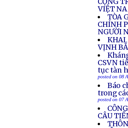
CỘNG TR
VIỆT N
TÒA 
CHÍNH P
NGƯỜI N
KHAI
VỊNH BẮ
Kháng
CSVN tiế
tục tàn 
posted on 08 
Báo c
trong cá
posted on 07 
CÔNG
CÂU TIẾ
THÔN