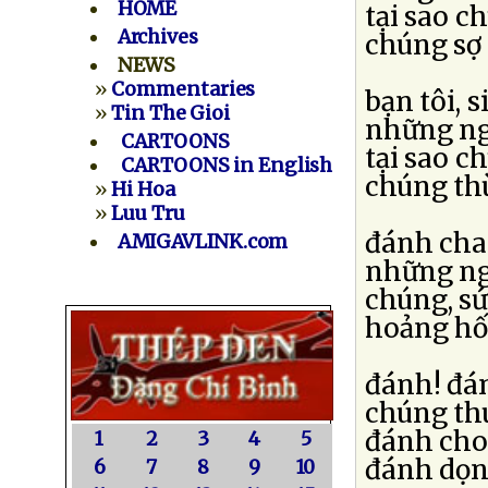
HOME
tại sao c
Archives
chúng sợ 
NEWS
»
Commentaries
bạn tôi, 
»
Tin The Gioi
những ng
CARTOONS
tại sao 
CARTOONS in English
chúng thù
»
Hi Hoa
»
Luu Tru
đánh cha
AMIGAVLINK.com
những ng
chúng, sứ
hoảng hố
đánh! đá
chúng th
đánh cho
1
2
3
4
5
đánh dọn
6
7
8
9
10