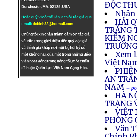
PO Box 255-571
ĐỘC TH
Dorchester, MA. 02125, USA
Nhân 
Hoặc quý vị có thể liên lạc với tác giả qua
HẢI 
email:
dcbinh38@hotmail.com
TRẮNG T
Chúng tôi xin chân thành cám ơn tác giả
KIỂM NG
và trân trọng giới thiệu đến quý độc giả
TRƯỜNG
và thính giả khắp nơi một bộ hồi ký có
Xem l
một không hai, của một trong những điệp
Việt Nam
viên hoạt động trong bóng tối, một chiến
sĩ thuộc Quân Lực Việt Nam Cộng Hòa.
PHIÊ
AN TRẦ
NAM
-- p
HÀ N
TRẠNG 
VIỆT
PHÒNG 
Văn T
Chính P