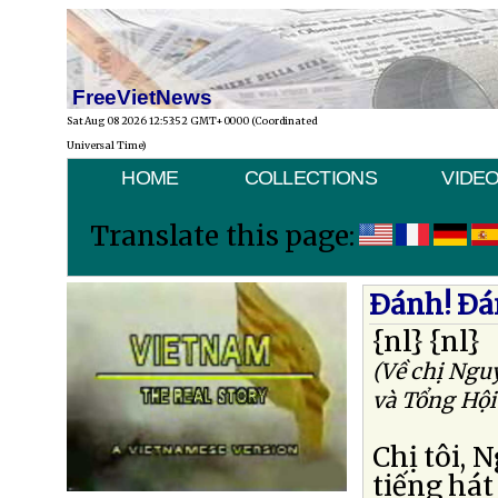
FreeVietNews
Sat Aug 08 2026 12:53:52 GMT+0000 (Coordinated
Universal Time)
HOME
COLLECTIONS
VIDE
Translate this page:
Ðánh! Ðá
{nl} {nl}
(Về chị Nguy
và Tổng Hội
Chị tôi, 
tiếng hát 