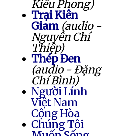
Kiều Phong)
Trại Kiên
Giam
(audio -
Nguyễn Chí
Thiệp)
Thép Đen
(audio - Đặng
Chí Bình)
Người Lính
Việt Nam
Cộng Hòa
Chúng Tôi
Muốn Sống