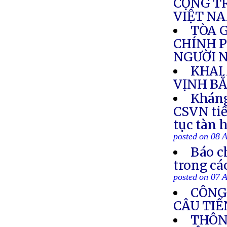
CỘNG TR
VIỆT N
TÒA 
CHÍNH P
NGƯỜI N
KHAI
VỊNH BẮ
Kháng
CSVN tiế
tục tàn 
posted on 08 
Báo c
trong cá
posted on 07 
CÔNG
CÂU TIẾ
THÔN