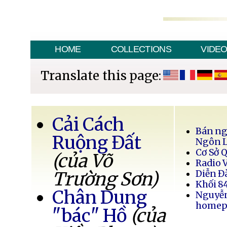
HOME
COLLECTIONS
VIDE
Translate this page:
Cải Cách
Bán ng
Ruộng Đất
Ngôn 
Cơ Sở 
(của Võ
Radio 
Trường Sơn)
Diễn Đ
Khối 8
Chân Dung
Nguyễ
homep
"bác" Hồ
(của