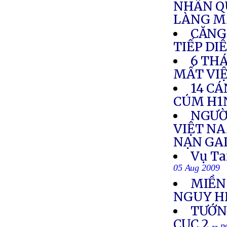
NHÂN Q
LÀNG M
CĂNG
TIẾP DI
6 TH
MẤT VI
14 CÁ
CÚM H1
NGƯỜ
VIỆT NA
NẠN GA
Vụ Ta
05 Aug 2009
MIỀN
NGUY H
TƯỚNG
CỤC 2
-- 