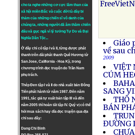
FreeViet
cho ta nghe những cơ cực lầm than của
xã hội miền Bắc và cuộc đời tù đày bi
thảm của những chiến sĩ vô danh của
chúng ta, những người đã âm thầm chiến
đấu và gục ngã vì lý tưởng
Tự Do
và
Đại
Nghĩa Dân Tộc
...
Giáo 
Ở đây chỉ có tập I và II, từng được phát
về sau c
thanh trên đài phát thanh Quê Hương từ
2009
San Jose, California - Hoa Kỳ, trong
VIỆT 
chương trình đọc truyện do Trần Nam
CÚM HE
phụ trách.
BAHA
Thép Đen tập I và II do nhà xuất bản Đông
SANG V
Tiến phát hành từ năm 1987. Đến năm
THỔ N
1991, tác giả tự xuất bản tập III và đến
năm 2005 thì hoàn tất tập IV. Quý vị có thể
BÁN PH
hỏi mua sách hay dĩa đọc truyện qua địa
TRUN
chỉ sau đây:
ĐƯỜNG 
Dang Chi Binh
CHƯA 