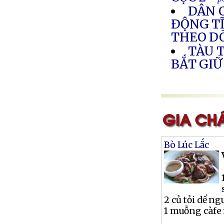
DÂN O
ÐỘNG TĨ
THEO DÕ
TÀU 
BẮT GIỮ
Bò Lúc Lắc
2 củ tỏi dể n
1 muỗng càfe 