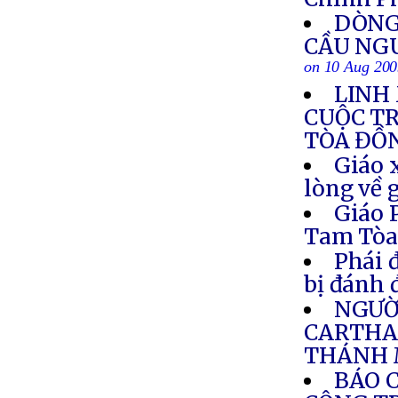
DÒNG
CẦU NG
on 10 Aug 20
LINH
CUỘC T
TÒA ĐỒ
Giáo 
lòng về 
Giáo 
Tam Tò
Phái 
bị đánh 
NGƯỜI
CARTHA
THÁNH 
BÁO 