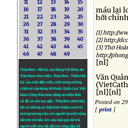
11
12
13
14
15
máu lại 
16
17
18
19
20
hỡi chính
21
22
23
24
25
26
27
28
29
30
31
32
33
34
35
[1] http://
36
37
38
39
40
[2] http://d
41
42
43
44
45
[3] Thơ Hoà
46
47
48
49
http://phon
{nl}
Thép Đen - Hồi ký của Đặng Chí Bình
, do
Văn Quả
Trần Nam thực hiện.
Thép Đen
- Thiên Hồi
Ký của một điện viên, một trong những
(VietCath
chiến sĩ của bóng tối thuộc Quân Lực Việt
{nl}{nl}
Nam Cộng Hòa hoạt động tại miền Bắc
Posted on 29
và đã sa vào tay giặc. Thép Đen phơi bày
tất cả những sự thật kinh khiếp vượt trí
[
print
]
tưởng tượng của con người tại một vùng
đất mịt mù hắc ám của loài quỷ dữ mà
người viết như đã đội mồ sống dậy kể