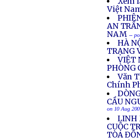
Xem l
Việt Nam
PHIÊ
AN TRẦ
NAM
-- p
HÀ N
TRẠNG 
VIỆT
PHÒNG 
Văn T
Chính P
DÒNG
CẦU NG
on 10 Aug 20
LINH
CUỘC T
TÒA ĐỒ