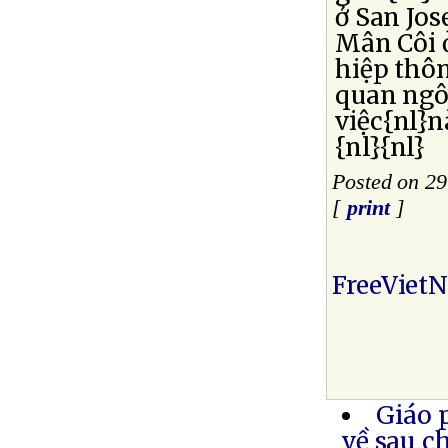
ở San Jos
Mân Côi 
hiệp thôn
quan ngôn
việc{nl}
{nl}{nl}
Posted on 29
[
print
]
FreeViet
Giáo 
về sau c