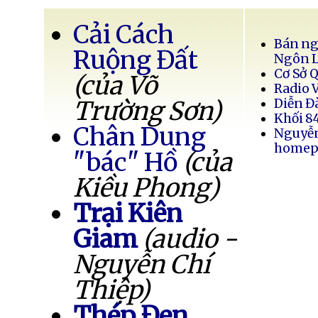
Cải Cách
Bán ng
Ruộng Đất
Ngôn 
Cơ Sở 
(của Võ
Radio 
Trường Sơn)
Diễn Đ
Khối 8
Chân Dung
Nguyễ
homep
"bác" Hồ
(của
Kiều Phong)
Trại Kiên
Giam
(audio -
Nguyễn Chí
Thiệp)
Thép Đen