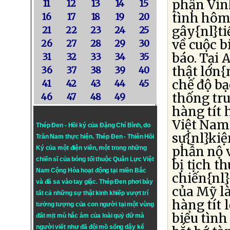
phận Vinh
11
12
13
14
15
tình hôm
16
17
18
19
20
gây{nl}ti
21
22
23
24
25
về cuộc 
26
27
28
29
30
báo. Tại 
31
32
33
34
35
thật lớn{
36
37
38
39
40
chế độ bạ
41
42
43
44
45
thống tr
46
47
48
49
hàng tít 
Việt Nam.
Thép Đen - Hồi ký của Đặng Chí Bình
, do
sự{nl}kiệ
Trần Nam thực hiện.
Thép Đen
- Thiên Hồi
phẫn nộ v
Ký của một điện viên, một trong những
chiến sĩ của bóng tối thuộc Quân Lực Việt
bị tịch t
Nam Cộng Hòa hoạt động tại miền Bắc
chiến{nl}
và đã sa vào tay giặc. Thép Đen phơi bày
của Mỹ là
tất cả những sự thật kinh khiếp vượt trí
hàng tít 
tưởng tượng của con người tại một vùng
biểu tình
đất mịt mù hắc ám của loài quỷ dữ mà
người viết như đã đội mồ sống dậy kể