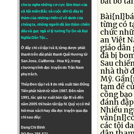
bắt bớ tà
cho ta nghe những cơ cực lầm than của
xã hội miền Bắc và cuộc đời tù đày bi
Bài{nl}bá
thảm của những chiến sĩ vô danh của
từng có t
chúng ta, những người đã âm thầm chiến
chức nhữ
đấu và gục ngã vì lý tưởng
Tự Do
và
Đại
an Việt 
Nghĩa Dân Tộc
...
giáo dân
Ở đây chỉ có tập I và II, từng được phát
đã bị bom
thanh trên đài phát thanh Quê Hương từ
Sau chiến
San Jose, California - Hoa Kỳ, trong
chương trình đọc truyện do Trần Nam
nhà thờ đ
phụ trách.
Mỹ. Gần{
tạm để cử
Thép Đen tập I và II do nhà xuất bản Đông
Tiến phát hành từ năm 1987. Đến năm
công bạo 
1991, tác giả tự xuất bản tập III và đến
đánh đập 
năm 2005 thì hoàn tất tập IV. Quý vị có thể
Nhiều ngư
hỏi mua sách hay dĩa đọc truyện qua địa
vẫn{nl}cò
chỉ sau đây:
các tội d
Dang Chi Binh
dân tham