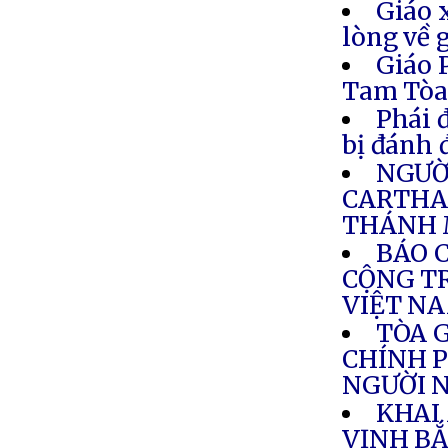
Giáo 
lòng về 
Giáo 
Tam Tò
Phái 
bị đánh 
NGƯỜI
CARTHA
THÁNH 
BÁO 
CỘNG TR
VIỆT N
TÒA 
CHÍNH P
NGƯỜI N
KHAI
VỊNH BẮ