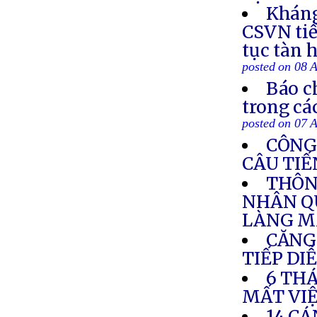
Kháng
CSVN tiế
tục tàn 
posted on 08 
Báo c
trong cá
posted on 07 
CÔNG
CÂU TIẾ
THÔN
NHÂN Q
LÀNG M
CĂNG
TIẾP DI
6 TH
MẤT VI
14 CÁ