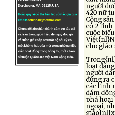
PO Box 255-571
người dướ
Dorchester, MA. 02125, USA
420 nữ tu
Hoặc quý vị có thể liên lạc với tác giả qua
Cộng sản
email:
dcbinh38@hotmail.com
có 2 linh
Chúng tôi xin chân thành cám ơn tác giả
cuộc biểu
và trân trọng giới thiệu đến quý độc giả
Việt{nl}
và thính giả khắp nơi một bộ hồi ký có
cho giáo
một không hai, của một trong những điệp
viên hoạt động trong bóng tối, một chiến
sĩ thuộc Quân Lực Việt Nam Cộng Hòa.
Trong{nl}
loạt đăng
người dân
đứng ra c
các linh
đám đông 
phá hoại 
ngoại, nh
giáo{nl}x