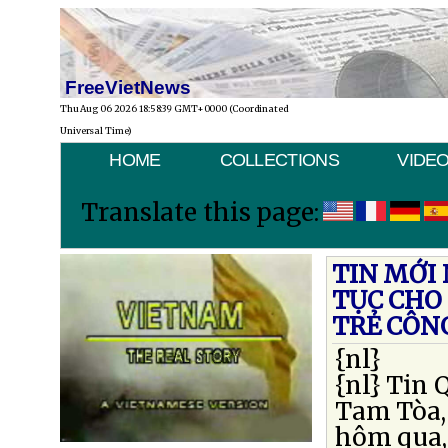
FreeVietNews
Thu Aug 06 2026 18:58:39 GMT+0000 (Coordinated
Universal Time)
HOME
COLLECTIONS
VIDE
Translate this page:
TIN MỚI 
TỤC CHO
TRẺ CÔN
{nl}
{nl}
Tin Q
Tam Tòa, 
hôm qua,