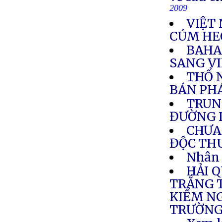
2009
VIỆT 
CÚM HE
BAHA
SANG V
THỔ N
BÁN PH
TRUN
ĐƯỜNG 
CHƯA 
ĐỘC TH
Nhân 
HẢI 
TRẮNG T
KIỂM NG
TRƯỜNG