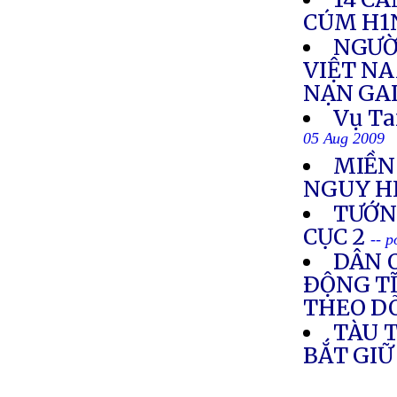
CÚM H1
NGƯỜ
VIỆT NA
NẠN GA
Vụ Ta
05 Aug 2009
MIỀN
NGUY H
TƯỚNG
CỤC 2
-- 
DÂN O
ÐỘNG TĨ
THEO DÕ
TÀU 
BẮT GIỮ