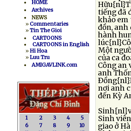
HOME
Hữu{nl}T
Archives
tiếng đã 
NEWS
khảo em t
»
Commentaries
đồn, anh
»
Tin The Gioi
hành hun
CARTOONS
lúc{nl}C
CARTOONS in English
Một người
»
Hi Hoa
của ca đ
»
Luu Tru
Công an v
AMIGAVLINK.com
anh Thống
Ðồng{nl}H
nơi anh c
đến Kỳ An
Sinh{nl}
Sinh viê
1
2
3
4
5
giao ở Hà
6
7
8
9
10